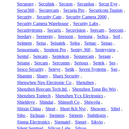
Secueasy
,
Seculink
,
Secuon
,
Secuplug
,
Secur Eye
,
Secur360
,
Securecam
,
Securia Pro
,
Securicom Tunisie
,
Security
,
Security Cam
,
Security Camera 2000
,
Security Camera Warehouse
,
Security Labs
,
Securitytronix
,
Securix
,
Secuvision
,
Seecam
,
Seecom
,
Seedary
,
Seenergy
,
Seesoon
,
Seetong
,
Sefica
,
Seif
,
Seimem
,
Seisa
,
Seisatek
,
Selea
,
Semac
,
Senao
,
Sensormatic
,
Sentient Pro
,
Sentry 360
,
Sentryview
,
Sentul
,
Sepcam
,
Septekon
,
Sequrecam
,
Serage
,
Serang
,
Sercam
,
Sercomm
,
Serioux
,
Sertek
,
Ses
,
Sesco Security
,
Seteye
,
Setik
,
Seven Systems
,
Sgs
,
Shamim
,
Shany
,
Sharx Security
,
Shenwhen Neo Electronic Co
,
Shenzhen
,
Shenzhen Reecam Tech.ltd.
,
Shenzhen Tong Bo Wei
,
Shenzhen Toptech
,
Shenzhen Ycx Electronics
,
Shieldeye
,
Shindai
,
Shinsoft Co
,
Shiwojia
,
Shixin China
,
Short
,
Short 8ch Nvr
,
Showtec
,
Sibel
,
Sibo
,
Sichuan
,
Siemens
,
Siepem
,
Sightlogix
,
Sigma Electronics
,
Sigmatel
,
Signet
,
Sikvio
,
Silent Sentinel
,
Silicon Labs
,
Silvus
,