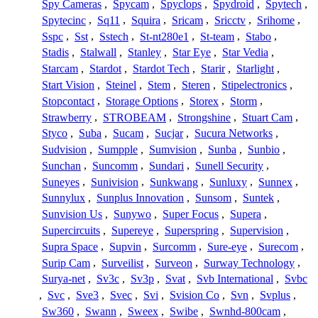
Spy Cameras
,
Spycam
,
Spyclops
,
Spydroid
,
Spytech
,
Spytecinc
,
Sq11
,
Squira
,
Sricam
,
Sricctv
,
Srihome
,
Sspc
,
Sst
,
Sstech
,
St-nt280e1
,
St-team
,
Stabo
,
Stadis
,
Stalwall
,
Stanley
,
Star Eye
,
Star Vedia
,
Starcam
,
Stardot
,
Stardot Tech
,
Starir
,
Starlight
,
Start Vision
,
Steinel
,
Stem
,
Steren
,
Stipelectronics
,
Stopcontact
,
Storage Options
,
Storex
,
Storm
,
Strawberry
,
STROBEAM
,
Strongshine
,
Stuart Cam
,
Styco
,
Suba
,
Sucam
,
Sucjar
,
Sucura Networks
,
Sudvision
,
Sumpple
,
Sumvision
,
Sunba
,
Sunbio
,
Sunchan
,
Suncomm
,
Sundari
,
Sunell Security
,
Suneyes
,
Sunivision
,
Sunkwang
,
Sunluxy
,
Sunnex
,
Sunnylux
,
Sunplus Innovation
,
Sunsom
,
Suntek
,
Sunvision Us
,
Sunywo
,
Super Focus
,
Supera
,
Supercircuits
,
Supereye
,
Superspring
,
Supervision
,
Supra Space
,
Supvin
,
Surcomm
,
Sure-eye
,
Surecom
,
Surip Cam
,
Surveilist
,
Surveon
,
Surway Technology
,
Surya-net
,
Sv3c
,
Sv3p
,
Svat
,
Svb International
,
Svbc
,
Svc
,
Sve3
,
Svec
,
Svi
,
Svision Co
,
Svn
,
Svplus
,
Sw360
,
Swann
,
Sweex
,
Swibe
,
Swnhd-800cam
,