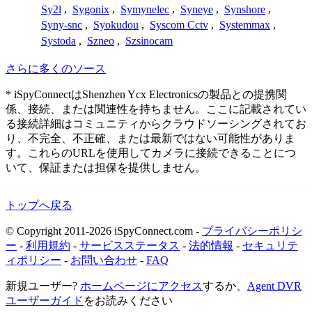
Sy2l
,
Sygonix
,
Symynelec
,
Syneye
,
Synshore
,
Syny-snc
,
Syokudou
,
Syscom Cctv
,
Systemmax
,
Systoda
,
Szneo
,
Szsinocam
さらに多くのソース
* iSpyConnectはShenzhen Ycx Electronicsの製品との提携関
係、接続、または関連性を持ちません。ここに記載されてい
る接続詳細はコミュニティからクラウドソーシングされてお
り、不完全、不正確、または最新ではない可能性がありま
す。これらのURLを使用してカメラに接続できることにつ
いて、保証または担保を提供しません。
トップへ戻る
© Copyright 2011-2026 iSpyConnect.com -
プライバシーポリシ
ー
-
利用規約
-
サービスステータス
-
法的情報
-
セキュリテ
ィポリシー
-
お問い合わせ
-
FAQ
新規ユーザー?
ホームページにアクセス
するか、
Agent DVR
ユーザーガイド
をお読みください