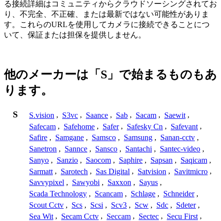
る接続詳細はコミュニティからクラウドソーシングされてお
り、不完全、不正確、または最新ではない可能性がありま
す。これらのURLを使用してカメラに接続できることにつ
いて、保証または担保を提供しません。
他のメーカーは「S」で始まるものもあ
ります。
S
S.vision
,
S3vc
,
Saance
,
Sab
,
Sacam
,
Saewit
,
Safecam
,
Safehome
,
Safer
,
Safesky Cn
,
Safevant
,
Safire
,
Samgane
,
Samsco
,
Samsung
,
Sanan-cctv
,
Sanetron
,
Sannce
,
Sansco
,
Santachi
,
Santec-video
,
Sanyo
,
Sanzio
,
Saocom
,
Saphire
,
Sapsan
,
Saqicam
,
Sarmatt
,
Sarotech
,
Sas Digital
,
Satvision
,
Savitmicro
,
Savvypixel
,
Sawyobi
,
Saxxon
,
Sayus
,
Scada Technology
,
Scancam
,
Schlage
,
Schneider
,
Scout Cctv
,
Scs
,
Scsi
,
Scv3
,
Scw
,
Sdc
,
Sdeter
,
Sea Wit
,
Secam Cctv
,
Seccam
,
Sectec
,
Secu First
,