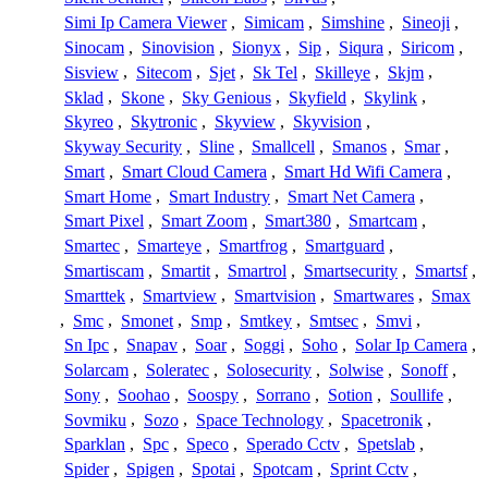
Simi Ip Camera Viewer
,
Simicam
,
Simshine
,
Sineoji
,
Sinocam
,
Sinovision
,
Sionyx
,
Sip
,
Siqura
,
Siricom
,
Sisview
,
Sitecom
,
Sjet
,
Sk Tel
,
Skilleye
,
Skjm
,
Sklad
,
Skone
,
Sky Genious
,
Skyfield
,
Skylink
,
Skyreo
,
Skytronic
,
Skyview
,
Skyvision
,
Skyway Security
,
Sline
,
Smallcell
,
Smanos
,
Smar
,
Smart
,
Smart Cloud Camera
,
Smart Hd Wifi Camera
,
Smart Home
,
Smart Industry
,
Smart Net Camera
,
Smart Pixel
,
Smart Zoom
,
Smart380
,
Smartcam
,
Smartec
,
Smarteye
,
Smartfrog
,
Smartguard
,
Smartiscam
,
Smartit
,
Smartrol
,
Smartsecurity
,
Smartsf
,
Smarttek
,
Smartview
,
Smartvision
,
Smartwares
,
Smax
,
Smc
,
Smonet
,
Smp
,
Smtkey
,
Smtsec
,
Smvi
,
Sn Ipc
,
Snapav
,
Soar
,
Soggi
,
Soho
,
Solar Ip Camera
,
Solarcam
,
Soleratec
,
Solosecurity
,
Solwise
,
Sonoff
,
Sony
,
Soohao
,
Soospy
,
Sorrano
,
Sotion
,
Soullife
,
Sovmiku
,
Sozo
,
Space Technology
,
Spacetronik
,
Sparklan
,
Spc
,
Speco
,
Sperado Cctv
,
Spetslab
,
Spider
,
Spigen
,
Spotai
,
Spotcam
,
Sprint Cctv
,