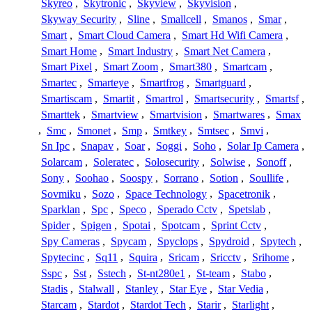
Skyreo
,
Skytronic
,
Skyview
,
Skyvision
,
Skyway Security
,
Sline
,
Smallcell
,
Smanos
,
Smar
,
Smart
,
Smart Cloud Camera
,
Smart Hd Wifi Camera
,
Smart Home
,
Smart Industry
,
Smart Net Camera
,
Smart Pixel
,
Smart Zoom
,
Smart380
,
Smartcam
,
Smartec
,
Smarteye
,
Smartfrog
,
Smartguard
,
Smartiscam
,
Smartit
,
Smartrol
,
Smartsecurity
,
Smartsf
,
Smarttek
,
Smartview
,
Smartvision
,
Smartwares
,
Smax
,
Smc
,
Smonet
,
Smp
,
Smtkey
,
Smtsec
,
Smvi
,
Sn Ipc
,
Snapav
,
Soar
,
Soggi
,
Soho
,
Solar Ip Camera
,
Solarcam
,
Soleratec
,
Solosecurity
,
Solwise
,
Sonoff
,
Sony
,
Soohao
,
Soospy
,
Sorrano
,
Sotion
,
Soullife
,
Sovmiku
,
Sozo
,
Space Technology
,
Spacetronik
,
Sparklan
,
Spc
,
Speco
,
Sperado Cctv
,
Spetslab
,
Spider
,
Spigen
,
Spotai
,
Spotcam
,
Sprint Cctv
,
Spy Cameras
,
Spycam
,
Spyclops
,
Spydroid
,
Spytech
,
Spytecinc
,
Sq11
,
Squira
,
Sricam
,
Sricctv
,
Srihome
,
Sspc
,
Sst
,
Sstech
,
St-nt280e1
,
St-team
,
Stabo
,
Stadis
,
Stalwall
,
Stanley
,
Star Eye
,
Star Vedia
,
Starcam
,
Stardot
,
Stardot Tech
,
Starir
,
Starlight
,