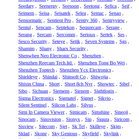
Seedary
,
Seenergy
,
Seesoon
,
Seetong
,
Sefica
,
Seif
,
Seimem
,
Seisa
,
Seisatek
,
Selea
,
Semac
,
Senao
,
Sensormatic
,
Sentient Pro
,
Sentry 360
,
Sentryview
,
Sentul
,
Sepcam
,
Septekon
,
Sequrecam
,
Serage
,
Serang
,
Sercam
,
Sercomm
,
Serioux
,
Sertek
,
Ses
,
Sesco Security
,
Seteye
,
Setik
,
Seven Systems
,
Sgs
,
Shamim
,
Shany
,
Sharx Security
,
Shenwhen Neo Electronic Co
,
Shenzhen
,
Shenzhen Reecam Tech.ltd.
,
Shenzhen Tong Bo Wei
,
Shenzhen Toptech
,
Shenzhen Ycx Electronics
,
Shieldeye
,
Shindai
,
Shinsoft Co
,
Shiwojia
,
Shixin China
,
Short
,
Short 8ch Nvr
,
Showtec
,
Sibel
,
Sibo
,
Sichuan
,
Siemens
,
Siepem
,
Sightlogix
,
Sigma Electronics
,
Sigmatel
,
Signet
,
Sikvio
,
Silent Sentinel
,
Silicon Labs
,
Silvus
,
Simi Ip Camera Viewer
,
Simicam
,
Simshine
,
Sineoji
,
Sinocam
,
Sinovision
,
Sionyx
,
Sip
,
Siqura
,
Siricom
,
Sisview
,
Sitecom
,
Sjet
,
Sk Tel
,
Skilleye
,
Skjm
,
Sklad
,
Skone
,
Sky Genious
,
Skyfield
,
Skylink
,