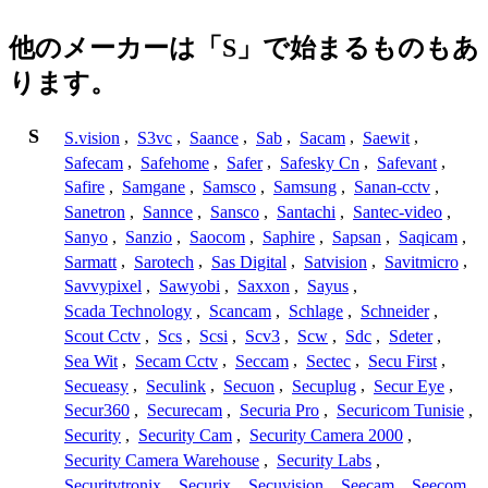
他のメーカーは「S」で始まるものもあ
ります。
S
S.vision
,
S3vc
,
Saance
,
Sab
,
Sacam
,
Saewit
,
Safecam
,
Safehome
,
Safer
,
Safesky Cn
,
Safevant
,
Safire
,
Samgane
,
Samsco
,
Samsung
,
Sanan-cctv
,
Sanetron
,
Sannce
,
Sansco
,
Santachi
,
Santec-video
,
Sanyo
,
Sanzio
,
Saocom
,
Saphire
,
Sapsan
,
Saqicam
,
Sarmatt
,
Sarotech
,
Sas Digital
,
Satvision
,
Savitmicro
,
Savvypixel
,
Sawyobi
,
Saxxon
,
Sayus
,
Scada Technology
,
Scancam
,
Schlage
,
Schneider
,
Scout Cctv
,
Scs
,
Scsi
,
Scv3
,
Scw
,
Sdc
,
Sdeter
,
Sea Wit
,
Secam Cctv
,
Seccam
,
Sectec
,
Secu First
,
Secueasy
,
Seculink
,
Secuon
,
Secuplug
,
Secur Eye
,
Secur360
,
Securecam
,
Securia Pro
,
Securicom Tunisie
,
Security
,
Security Cam
,
Security Camera 2000
,
Security Camera Warehouse
,
Security Labs
,
Securitytronix
,
Securix
,
Secuvision
,
Seecam
,
Seecom
,