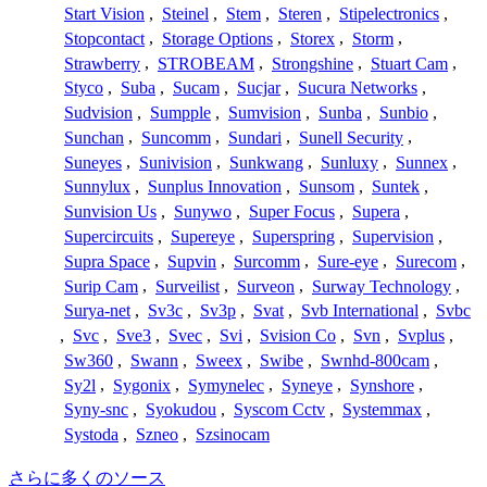
Start Vision
,
Steinel
,
Stem
,
Steren
,
Stipelectronics
,
Stopcontact
,
Storage Options
,
Storex
,
Storm
,
Strawberry
,
STROBEAM
,
Strongshine
,
Stuart Cam
,
Styco
,
Suba
,
Sucam
,
Sucjar
,
Sucura Networks
,
Sudvision
,
Sumpple
,
Sumvision
,
Sunba
,
Sunbio
,
Sunchan
,
Suncomm
,
Sundari
,
Sunell Security
,
Suneyes
,
Sunivision
,
Sunkwang
,
Sunluxy
,
Sunnex
,
Sunnylux
,
Sunplus Innovation
,
Sunsom
,
Suntek
,
Sunvision Us
,
Sunywo
,
Super Focus
,
Supera
,
Supercircuits
,
Supereye
,
Superspring
,
Supervision
,
Supra Space
,
Supvin
,
Surcomm
,
Sure-eye
,
Surecom
,
Surip Cam
,
Surveilist
,
Surveon
,
Surway Technology
,
Surya-net
,
Sv3c
,
Sv3p
,
Svat
,
Svb International
,
Svbc
,
Svc
,
Sve3
,
Svec
,
Svi
,
Svision Co
,
Svn
,
Svplus
,
Sw360
,
Swann
,
Sweex
,
Swibe
,
Swnhd-800cam
,
Sy2l
,
Sygonix
,
Symynelec
,
Syneye
,
Synshore
,
Syny-snc
,
Syokudou
,
Syscom Cctv
,
Systemmax
,
Systoda
,
Szneo
,
Szsinocam
さらに多くのソース