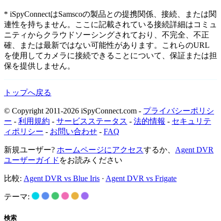
* iSpyConnectはSamscoの製品との提携関係、接続、または関
連性を持ちません。ここに記載されている接続詳細はコミュ
ニティからクラウドソーシングされており、不完全、不正
確、または最新ではない可能性があります。これらのURL
を使用してカメラに接続できることについて、保証または担
保を提供しません。
トップへ戻る
© Copyright 2011-2026 iSpyConnect.com -
プライバシーポリシ
ー
-
利用規約
-
サービスステータス
-
法的情報
-
セキュリテ
ィポリシー
-
お問い合わせ
-
FAQ
新規ユーザー?
ホームページにアクセス
するか、
Agent DVR
ユーザーガイド
をお読みください
比較:
Agent DVR vs Blue Iris
·
Agent DVR vs Frigate
テーマ:
検索