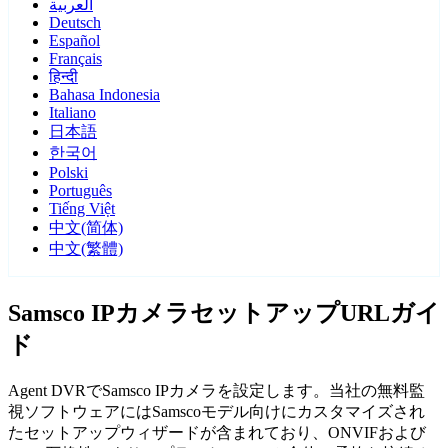
العربية
Deutsch
Español
Français
हिन्दी
Bahasa Indonesia
Italiano
日本語
한국어
Polski
Português
Tiếng Việt
中文(简体)
中文(繁體)
Samsco IPカメラセットアップURLガイ
ド
Agent DVRでSamsco IPカメラを設定します。当社の無料監
視ソフトウェアにはSamscoモデル向けにカスタマイズされ
たセットアップウィザードが含まれており、ONVIFおよび