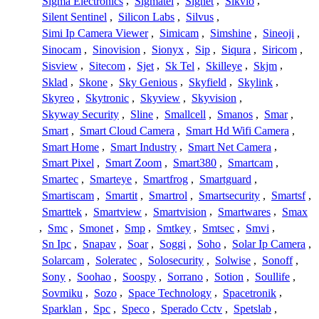
Sigma Electronics
,
Sigmatel
,
Signet
,
Sikvio
,
Silent Sentinel
,
Silicon Labs
,
Silvus
,
Simi Ip Camera Viewer
,
Simicam
,
Simshine
,
Sineoji
,
Sinocam
,
Sinovision
,
Sionyx
,
Sip
,
Siqura
,
Siricom
,
Sisview
,
Sitecom
,
Sjet
,
Sk Tel
,
Skilleye
,
Skjm
,
Sklad
,
Skone
,
Sky Genious
,
Skyfield
,
Skylink
,
Skyreo
,
Skytronic
,
Skyview
,
Skyvision
,
Skyway Security
,
Sline
,
Smallcell
,
Smanos
,
Smar
,
Smart
,
Smart Cloud Camera
,
Smart Hd Wifi Camera
,
Smart Home
,
Smart Industry
,
Smart Net Camera
,
Smart Pixel
,
Smart Zoom
,
Smart380
,
Smartcam
,
Smartec
,
Smarteye
,
Smartfrog
,
Smartguard
,
Smartiscam
,
Smartit
,
Smartrol
,
Smartsecurity
,
Smartsf
,
Smarttek
,
Smartview
,
Smartvision
,
Smartwares
,
Smax
,
Smc
,
Smonet
,
Smp
,
Smtkey
,
Smtsec
,
Smvi
,
Sn Ipc
,
Snapav
,
Soar
,
Soggi
,
Soho
,
Solar Ip Camera
,
Solarcam
,
Soleratec
,
Solosecurity
,
Solwise
,
Sonoff
,
Sony
,
Soohao
,
Soospy
,
Sorrano
,
Sotion
,
Soullife
,
Sovmiku
,
Sozo
,
Space Technology
,
Spacetronik
,
Sparklan
,
Spc
,
Speco
,
Sperado Cctv
,
Spetslab
,