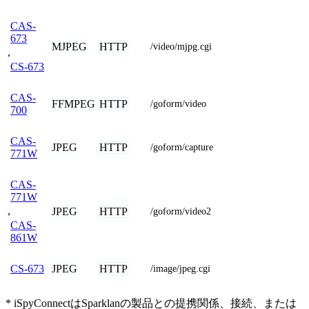
CAS-
673
MJPEG
HTTP
/video/mjpg.cgi
,
CS-673
CAS-
FFMPEG
HTTP
/goform/video
700
CAS-
JPEG
HTTP
/goform/capture
771W
CAS-
771W
,
JPEG
HTTP
/goform/video2
CAS-
861W
JPEG
HTTP
CS-673
/image/jpeg.cgi
* iSpyConnectはSparklanの製品との提携関係、接続、または