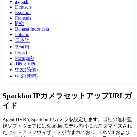
العربية
Deutsch
Español
Français
हिन्दी
Bahasa Indonesia
Italiano
日本語
한국어
Polski
Português
Tiếng Việt
中文(简体)
中文(繁體)
Sparklan IPカメラセットアップURLガ
イド
Agent DVRでSparklan IPカメラを設定します。当社の無料監
視ソフトウェアにはSparklanモデル向けにカスタマイズされ
たセットアップウィザードが含まれており、ONVIFおよび