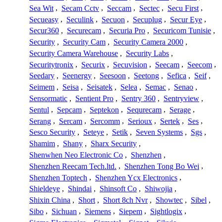
Sea Wit
,
Secam Cctv
,
Seccam
,
Sectec
,
Secu First
,
Secueasy
,
Seculink
,
Secuon
,
Secuplug
,
Secur Eye
,
Secur360
,
Securecam
,
Securia Pro
,
Securicom Tunisie
,
Security
,
Security Cam
,
Security Camera 2000
,
Security Camera Warehouse
,
Security Labs
,
Securitytronix
,
Securix
,
Secuvision
,
Seecam
,
Seecom
,
Seedary
,
Seenergy
,
Seesoon
,
Seetong
,
Sefica
,
Seif
,
Seimem
,
Seisa
,
Seisatek
,
Selea
,
Semac
,
Senao
,
Sensormatic
,
Sentient Pro
,
Sentry 360
,
Sentryview
,
Sentul
,
Sepcam
,
Septekon
,
Sequrecam
,
Serage
,
Serang
,
Sercam
,
Sercomm
,
Serioux
,
Sertek
,
Ses
,
Sesco Security
,
Seteye
,
Setik
,
Seven Systems
,
Sgs
,
Shamim
,
Shany
,
Sharx Security
,
Shenwhen Neo Electronic Co
,
Shenzhen
,
Shenzhen Reecam Tech.ltd.
,
Shenzhen Tong Bo Wei
,
Shenzhen Toptech
,
Shenzhen Ycx Electronics
,
Shieldeye
,
Shindai
,
Shinsoft Co
,
Shiwojia
,
Shixin China
,
Short
,
Short 8ch Nvr
,
Showtec
,
Sibel
,
Sibo
,
Sichuan
,
Siemens
,
Siepem
,
Sightlogix
,