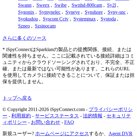
Swann
,
Sweex
,
Swibe
,
Swnhd-800cam
,
Sy2l
,
Sygonix
,
Symynelec
,
Syneye
,
Synshore
,
Syny-snc
,
Syokudou
,
Syscom Cctv
,
Systemmax
,
Systoda
,
Szneo
,
Szsinocam
さらに多くのソース
* iSpyConnectはSparklanの製品との提携関係、接続、または
関連性を持ちません。ここに記載されている接続詳細はコミ
ュニティからクラウドソーシングされており、不完全、不正
確、または最新ではない可能性があります。これらのURL
を使用してカメラに接続できることについて、保証または担
保を提供しません。
トップへ戻る
© Copyright 2011-2026 iSpyConnect.com -
プライバシーポリシ
ー
-
利用規約
-
サービスステータス
-
法的情報
-
セキュリテ
ィポリシー
-
お問い合わせ
-
FAQ
新規ユーザー?
ホームページにアクセス
するか、
Agent DVR