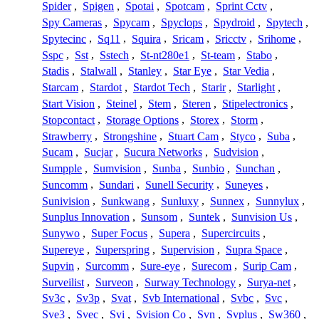
Spider
,
Spigen
,
Spotai
,
Spotcam
,
Sprint Cctv
,
Spy Cameras
,
Spycam
,
Spyclops
,
Spydroid
,
Spytech
,
Spytecinc
,
Sq11
,
Squira
,
Sricam
,
Sricctv
,
Srihome
,
Sspc
,
Sst
,
Sstech
,
St-nt280e1
,
St-team
,
Stabo
,
Stadis
,
Stalwall
,
Stanley
,
Star Eye
,
Star Vedia
,
Starcam
,
Stardot
,
Stardot Tech
,
Starir
,
Starlight
,
Start Vision
,
Steinel
,
Stem
,
Steren
,
Stipelectronics
,
Stopcontact
,
Storage Options
,
Storex
,
Storm
,
Strawberry
,
Strongshine
,
Stuart Cam
,
Styco
,
Suba
,
Sucam
,
Sucjar
,
Sucura Networks
,
Sudvision
,
Sumpple
,
Sumvision
,
Sunba
,
Sunbio
,
Sunchan
,
Suncomm
,
Sundari
,
Sunell Security
,
Suneyes
,
Sunivision
,
Sunkwang
,
Sunluxy
,
Sunnex
,
Sunnylux
,
Sunplus Innovation
,
Sunsom
,
Suntek
,
Sunvision Us
,
Sunywo
,
Super Focus
,
Supera
,
Supercircuits
,
Supereye
,
Superspring
,
Supervision
,
Supra Space
,
Supvin
,
Surcomm
,
Sure-eye
,
Surecom
,
Surip Cam
,
Surveilist
,
Surveon
,
Surway Technology
,
Surya-net
,
Sv3c
,
Sv3p
,
Svat
,
Svb International
,
Svbc
,
Svc
,
Sve3
,
Svec
,
Svi
,
Svision Co
,
Svn
,
Svplus
,
Sw360
,