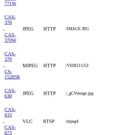
771W
CAS-
370
,
JPEG
HTTP
/IMAGE.JPG
CAS-
370W
CAS-
370
,
MJPEG
HTTP
/VIDEO.CGI
CS-
15285B
CAS-
JPEG
HTTP
/_gCVimage.jpg
630
CAS-
633
,
VLC
RTSP
/mpeg4
CAS-
673