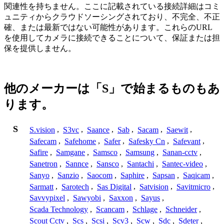
関連性を持ちません。ここに記載されている接続詳細はコミ
ュニティからクラウドソーシングされており、不完全、不正
確、または最新ではない可能性があります。これらのURL
を使用してカメラに接続できることについて、保証または担
保を提供しません。
他のメーカーは「S」で始まるものもあ
ります。
S
S.vision
,
S3vc
,
Saance
,
Sab
,
Sacam
,
Saewit
,
Safecam
,
Safehome
,
Safer
,
Safesky Cn
,
Safevant
,
Safire
,
Samgane
,
Samsco
,
Samsung
,
Sanan-cctv
,
Sanetron
,
Sannce
,
Sansco
,
Santachi
,
Santec-video
,
Sanyo
,
Sanzio
,
Saocom
,
Saphire
,
Sapsan
,
Saqicam
,
Sarmatt
,
Sarotech
,
Sas Digital
,
Satvision
,
Savitmicro
,
Savvypixel
,
Sawyobi
,
Saxxon
,
Sayus
,
Scada Technology
,
Scancam
,
Schlage
,
Schneider
,
Scout Cctv
,
Scs
,
Scsi
,
Scv3
,
Scw
,
Sdc
,
Sdeter
,