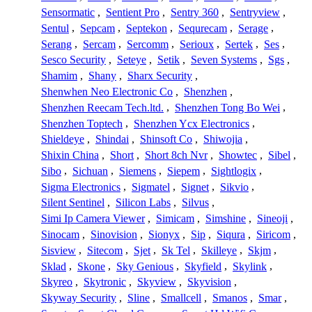
Sensormatic
,
Sentient Pro
,
Sentry 360
,
Sentryview
,
Sentul
,
Sepcam
,
Septekon
,
Sequrecam
,
Serage
,
Serang
,
Sercam
,
Sercomm
,
Serioux
,
Sertek
,
Ses
,
Sesco Security
,
Seteye
,
Setik
,
Seven Systems
,
Sgs
,
Shamim
,
Shany
,
Sharx Security
,
Shenwhen Neo Electronic Co
,
Shenzhen
,
Shenzhen Reecam Tech.ltd.
,
Shenzhen Tong Bo Wei
,
Shenzhen Toptech
,
Shenzhen Ycx Electronics
,
Shieldeye
,
Shindai
,
Shinsoft Co
,
Shiwojia
,
Shixin China
,
Short
,
Short 8ch Nvr
,
Showtec
,
Sibel
,
Sibo
,
Sichuan
,
Siemens
,
Siepem
,
Sightlogix
,
Sigma Electronics
,
Sigmatel
,
Signet
,
Sikvio
,
Silent Sentinel
,
Silicon Labs
,
Silvus
,
Simi Ip Camera Viewer
,
Simicam
,
Simshine
,
Sineoji
,
Sinocam
,
Sinovision
,
Sionyx
,
Sip
,
Siqura
,
Siricom
,
Sisview
,
Sitecom
,
Sjet
,
Sk Tel
,
Skilleye
,
Skjm
,
Sklad
,
Skone
,
Sky Genious
,
Skyfield
,
Skylink
,
Skyreo
,
Skytronic
,
Skyview
,
Skyvision
,
Skyway Security
,
Sline
,
Smallcell
,
Smanos
,
Smar
,