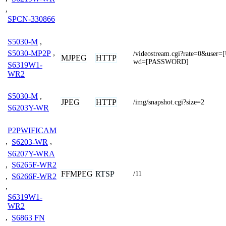
,
SPCN-330866
S5030-M
,
S5030-MP2P
,
/videostream.cgi?rate=0&us
MJPEG
HTTP
wd=[PASSWORD]
S6319W1-
WR2
S5030-M
,
JPEG
HTTP
/img/snapshot.cgi?size=2
S6203Y-WR
P2PWIFICAM
,
S6203-WR
,
S6207Y-WRA
,
S6265F-WR2
FFMPEG
RTSP
/11
,
S6266F-WR2
,
S6319W1-
WR2
,
S6863 FN