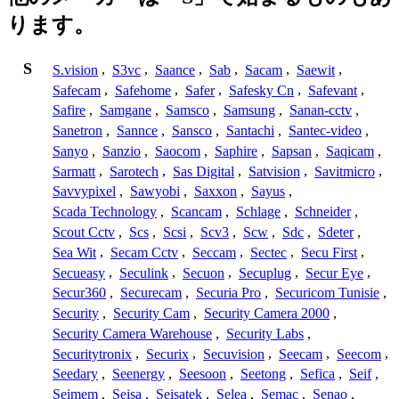
ります。
S
S.vision
,
S3vc
,
Saance
,
Sab
,
Sacam
,
Saewit
,
Safecam
,
Safehome
,
Safer
,
Safesky Cn
,
Safevant
,
Safire
,
Samgane
,
Samsco
,
Samsung
,
Sanan-cctv
,
Sanetron
,
Sannce
,
Sansco
,
Santachi
,
Santec-video
,
Sanyo
,
Sanzio
,
Saocom
,
Saphire
,
Sapsan
,
Saqicam
,
Sarmatt
,
Sarotech
,
Sas Digital
,
Satvision
,
Savitmicro
,
Savvypixel
,
Sawyobi
,
Saxxon
,
Sayus
,
Scada Technology
,
Scancam
,
Schlage
,
Schneider
,
Scout Cctv
,
Scs
,
Scsi
,
Scv3
,
Scw
,
Sdc
,
Sdeter
,
Sea Wit
,
Secam Cctv
,
Seccam
,
Sectec
,
Secu First
,
Secueasy
,
Seculink
,
Secuon
,
Secuplug
,
Secur Eye
,
Secur360
,
Securecam
,
Securia Pro
,
Securicom Tunisie
,
Security
,
Security Cam
,
Security Camera 2000
,
Security Camera Warehouse
,
Security Labs
,
Securitytronix
,
Securix
,
Secuvision
,
Seecam
,
Seecom
,
Seedary
,
Seenergy
,
Seesoon
,
Seetong
,
Sefica
,
Seif
,
Seimem
,
Seisa
,
Seisatek
,
Selea
,
Semac
,
Senao
,