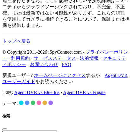
連性を持ちません。ここに記載されている接続詳細はコミュ
ニティからクラウドソーシングされており、不完全、不正
確、または最新ではない可能性があります。これらのURL
を使用してカメラに接続できることについて、保証または担
保を提供しません。
トップへ戻る
© Copyright 2011-2026 iSpyConnect.com -
プライバシーポリシ
ー
-
利用規約
-
サービスステータス
-
法的情報
-
セキュリテ
ィポリシー
-
お問い合わせ
-
FAQ
新規ユーザー?
ホームページにアクセス
するか、
Agent DVR
ユーザーガイド
をお読みください
比較:
Agent DVR vs Blue Iris
·
Agent DVR vs Frigate
テーマ:
検索