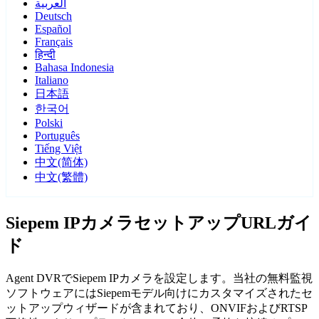
العربية
Deutsch
Español
Français
हिन्दी
Bahasa Indonesia
Italiano
日本語
한국어
Polski
Português
Tiếng Việt
中文(简体)
中文(繁體)
Siepem IPカメラセットアップURLガイ
ド
Agent DVRでSiepem IPカメラを設定します。当社の無料監視
ソフトウェアにはSiepemモデル向けにカスタマイズされたセ
ットアップウィザードが含まれており、ONVIFおよびRTSP