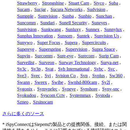
Strawberry
,
Strongshine
,
Stuart Cam
,
Styco
,
Suba
,
Sucam
,
Sucjar
,
Sucura Networks
,
Sudvision
,
Sumpple
,
Sumvision
,
Sunba
,
Sunbio
,
Sunchan
,
Suncomm
,
Sundari
,
Sunell Security
,
Suneyes
,
Sunivision
,
Sunkwang
,
Sunluxy
,
Sunnex
,
Sunnylux
,
Sunplus Innovation
,
Sunsom
,
Suntek
,
Sunvision Us
,
Sunywo
,
Super Focus
,
Supera
,
Supercircuits
,
Supereye
,
Superspring
,
Supervision
,
Supra Space
,
Supvin
,
Surcomm
,
Sure-eye
,
Surecom
,
Surip Cam
,
Surveilist
,
Surveon
,
Surway Technology
,
Surya-net
,
Sv3c
,
Sv3p
,
Svat
,
Svb International
,
Svbc
,
Svc
,
Sve3
,
Svec
,
Svi
,
Svision Co
,
Svn
,
Svplus
,
Sw360
,
Swann
,
Sweex
,
Swibe
,
Swnhd-800cam
,
Sy2l
,
Sygonix
,
Symynelec
,
Syneye
,
Synshore
,
Syny-snc
,
Syokudou
,
Syscom Cctv
,
Systemmax
,
Systoda
,
Szneo
,
Szsinocam
さらに多くのソース
* iSpyConnectはSiepemの製品との提携関係、接続、または関