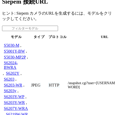
Siepem 接続URL
ヒント: Siepem カメラのURLを生成するには、モデルをクリ
ックしてください。
モデル
タイプ
プロトコル
URL
S5030-M
,
S5001Y-BW
,
S5030-MP2P
,
S62024-
BWRA
,
S6202Y
,
S6203
,
/snapshot.cgi?user=[USERN
JPEG
HTTP
S6203-WR
,
WORD]
S6203y
,
S6203Y-WP
,
S6203Y-WR
,
S6207Y-WRA
,
S6219W-WR