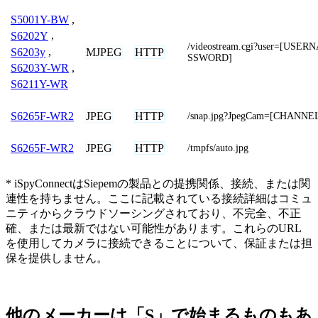
S5001Y-BW
,
S6202Y
,
/videostream.cgi?user=[USE
S6203y
,
MJPEG
HTTP
SSWORD]
S6203Y-WR
,
S6211Y-WR
JPEG
HTTP
S6265F-WR2
/snap.jpg?JpegCam=[CHANNE
JPEG
HTTP
S6265F-WR2
/tmpfs/auto.jpg
* iSpyConnectはSiepemの製品との提携関係、接続、または関
連性を持ちません。ここに記載されている接続詳細はコミュ
ニティからクラウドソーシングされており、不完全、不正
確、または最新ではない可能性があります。これらのURL
を使用してカメラに接続できることについて、保証または担
保を提供しません。
他のメーカーは「S」で始まるものもあ