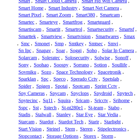
Smart
,
Smart Cloud Camera
,
Smart Hd Wifi Camera
,
Smart Home
,
Smart Industry
,
Smart Net Camera
,
Smart Pixel
,
Smart Zoom
,
Smart380
,
Smartcam
,
Smartec
,
Smarteye
,
Smartfrog
,
Smartguard
,
Smartiscam
,
Smartit
,
Smartrol
,
Smartsecurity
,
Smartsf
,
Smarttek
,
Smartview
,
Smartvision
,
Smartwares
,
Smax
,
Smc
,
Smonet
,
Smp
,
Smtkey
,
Smtsec
,
Smvi
,
Sn Ipc
,
Snapav
,
Soar
,
Soggi
,
Soho
,
Solar Ip Camera
,
Solarcam
,
Soleratec
,
Solosecurity
,
Solwise
,
Sonoff
,
Sony
,
Soohao
,
Soospy
,
Sorrano
,
Sotion
,
Soullife
,
Sovmiku
,
Sozo
,
Space Technology
,
Spacetronik
,
Sparklan
,
Spc
,
Speco
,
Sperado Cctv
,
Spetslab
,
Spider
,
Spigen
,
Spotai
,
Spotcam
,
Sprint Cctv
,
Spy Cameras
,
Spycam
,
Spyclops
,
Spydroid
,
Spytech
,
Spytecinc
,
Sq11
,
Squira
,
Sricam
,
Sricctv
,
Srihome
,
Sspc
,
Sst
,
Sstech
,
St-nt280e1
,
St-team
,
Stabo
,
Stadis
,
Stalwall
,
Stanley
,
Star Eye
,
Star Vedia
,
Starcam
,
Stardot
,
Stardot Tech
,
Starir
,
Starlight
,
Start Vision
,
Steinel
,
Stem
,
Steren
,
Stipelectronics
,
Stopcontact
,
Storage Options
,
Storex
,
Storm
,