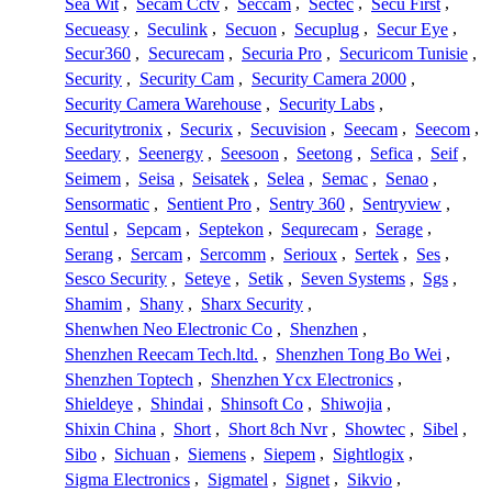
Sea Wit
,
Secam Cctv
,
Seccam
,
Sectec
,
Secu First
,
Secueasy
,
Seculink
,
Secuon
,
Secuplug
,
Secur Eye
,
Secur360
,
Securecam
,
Securia Pro
,
Securicom Tunisie
,
Security
,
Security Cam
,
Security Camera 2000
,
Security Camera Warehouse
,
Security Labs
,
Securitytronix
,
Securix
,
Secuvision
,
Seecam
,
Seecom
,
Seedary
,
Seenergy
,
Seesoon
,
Seetong
,
Sefica
,
Seif
,
Seimem
,
Seisa
,
Seisatek
,
Selea
,
Semac
,
Senao
,
Sensormatic
,
Sentient Pro
,
Sentry 360
,
Sentryview
,
Sentul
,
Sepcam
,
Septekon
,
Sequrecam
,
Serage
,
Serang
,
Sercam
,
Sercomm
,
Serioux
,
Sertek
,
Ses
,
Sesco Security
,
Seteye
,
Setik
,
Seven Systems
,
Sgs
,
Shamim
,
Shany
,
Sharx Security
,
Shenwhen Neo Electronic Co
,
Shenzhen
,
Shenzhen Reecam Tech.ltd.
,
Shenzhen Tong Bo Wei
,
Shenzhen Toptech
,
Shenzhen Ycx Electronics
,
Shieldeye
,
Shindai
,
Shinsoft Co
,
Shiwojia
,
Shixin China
,
Short
,
Short 8ch Nvr
,
Showtec
,
Sibel
,
Sibo
,
Sichuan
,
Siemens
,
Siepem
,
Sightlogix
,
Sigma Electronics
,
Sigmatel
,
Signet
,
Sikvio
,