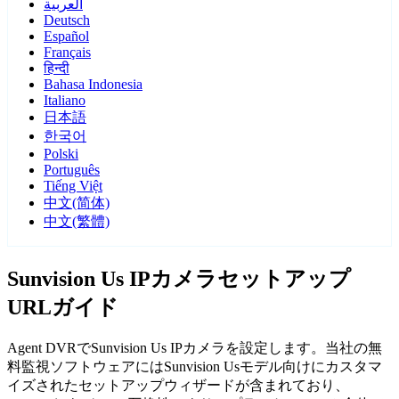
العربية
Deutsch
Español
Français
हिन्दी
Bahasa Indonesia
Italiano
日本語
한국어
Polski
Português
Tiếng Việt
中文(简体)
中文(繁體)
Sunvision Us IPカメラセットアップ
URLガイド
Agent DVRでSunvision Us IPカメラを設定します。当社の無
料監視ソフトウェアにはSunvision Usモデル向けにカスタマ
イズされたセットアップウィザードが含まれており、