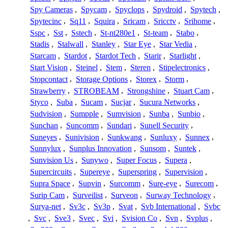
Spy Cameras
,
Spycam
,
Spyclops
,
Spydroid
,
Spytech
,
Spytecinc
,
Sq11
,
Squira
,
Sricam
,
Sricctv
,
Srihome
,
Sspc
,
Sst
,
Sstech
,
St-nt280e1
,
St-team
,
Stabo
,
Stadis
,
Stalwall
,
Stanley
,
Star Eye
,
Star Vedia
,
Starcam
,
Stardot
,
Stardot Tech
,
Starir
,
Starlight
,
Start Vision
,
Steinel
,
Stem
,
Steren
,
Stipelectronics
,
Stopcontact
,
Storage Options
,
Storex
,
Storm
,
Strawberry
,
STROBEAM
,
Strongshine
,
Stuart Cam
,
Styco
,
Suba
,
Sucam
,
Sucjar
,
Sucura Networks
,
Sudvision
,
Sumpple
,
Sumvision
,
Sunba
,
Sunbio
,
Sunchan
,
Suncomm
,
Sundari
,
Sunell Security
,
Suneyes
,
Sunivision
,
Sunkwang
,
Sunluxy
,
Sunnex
,
Sunnylux
,
Sunplus Innovation
,
Sunsom
,
Suntek
,
Sunvision Us
,
Sunywo
,
Super Focus
,
Supera
,
Supercircuits
,
Supereye
,
Superspring
,
Supervision
,
Supra Space
,
Supvin
,
Surcomm
,
Sure-eye
,
Surecom
,
Surip Cam
,
Surveilist
,
Surveon
,
Surway Technology
,
Surya-net
,
Sv3c
,
Sv3p
,
Svat
,
Svb International
,
Svbc
,
Svc
,
Sve3
,
Svec
,
Svi
,
Svision Co
,
Svn
,
Svplus
,