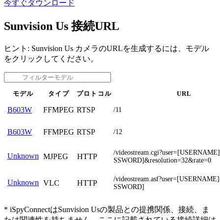
今すぐダウンロード
Sunvision Us 接続URL
ヒント: Sunvision Us カメラのURLを生成するには、モデル
をクリックしてください。
モデル
タイプ
プロトコル
URL
FFMPEG
RTSP
B603W
/11
FFMPEG
RTSP
B603W
/12
/videostream.cgi?user=[USERNAM
Unknown
MJPEG
HTTP
SSWORD]&resolution=32&rate=0
/videostream.asf?user=[USERNAM
Unknown
VLC
HTTP
SSWORD]
* iSpyConnectはSunvision Usの製品との提携関係、接続、ま
たは関連性を持ちません。ここに記載されている接続詳細は