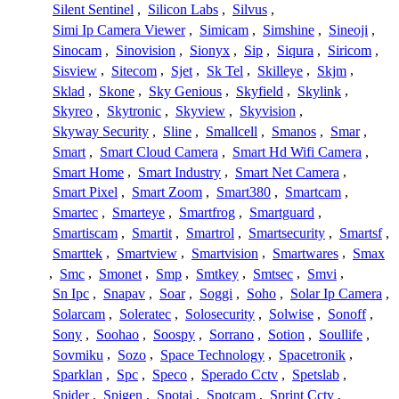
Silent Sentinel
,
Silicon Labs
,
Silvus
,
Simi Ip Camera Viewer
,
Simicam
,
Simshine
,
Sineoji
,
Sinocam
,
Sinovision
,
Sionyx
,
Sip
,
Siqura
,
Siricom
,
Sisview
,
Sitecom
,
Sjet
,
Sk Tel
,
Skilleye
,
Skjm
,
Sklad
,
Skone
,
Sky Genious
,
Skyfield
,
Skylink
,
Skyreo
,
Skytronic
,
Skyview
,
Skyvision
,
Skyway Security
,
Sline
,
Smallcell
,
Smanos
,
Smar
,
Smart
,
Smart Cloud Camera
,
Smart Hd Wifi Camera
,
Smart Home
,
Smart Industry
,
Smart Net Camera
,
Smart Pixel
,
Smart Zoom
,
Smart380
,
Smartcam
,
Smartec
,
Smarteye
,
Smartfrog
,
Smartguard
,
Smartiscam
,
Smartit
,
Smartrol
,
Smartsecurity
,
Smartsf
,
Smarttek
,
Smartview
,
Smartvision
,
Smartwares
,
Smax
,
Smc
,
Smonet
,
Smp
,
Smtkey
,
Smtsec
,
Smvi
,
Sn Ipc
,
Snapav
,
Soar
,
Soggi
,
Soho
,
Solar Ip Camera
,
Solarcam
,
Soleratec
,
Solosecurity
,
Solwise
,
Sonoff
,
Sony
,
Soohao
,
Soospy
,
Sorrano
,
Sotion
,
Soullife
,
Sovmiku
,
Sozo
,
Space Technology
,
Spacetronik
,
Sparklan
,
Spc
,
Speco
,
Sperado Cctv
,
Spetslab
,
Spider
,
Spigen
,
Spotai
,
Spotcam
,
Sprint Cctv
,