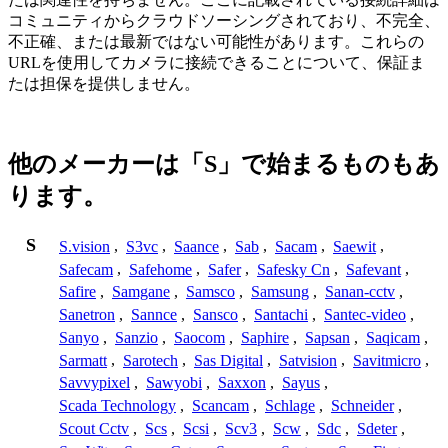
コミュニティからクラウドソーシングされており、不完全、
不正確、または最新ではない可能性があります。これらの
URLを使用してカメラに接続できることについて、保証ま
たは担保を提供しません。
他のメーカーは「S」で始まるものもあ
ります。
S
S.vision
,
S3vc
,
Saance
,
Sab
,
Sacam
,
Saewit
,
Safecam
,
Safehome
,
Safer
,
Safesky Cn
,
Safevant
,
Safire
,
Samgane
,
Samsco
,
Samsung
,
Sanan-cctv
,
Sanetron
,
Sannce
,
Sansco
,
Santachi
,
Santec-video
,
Sanyo
,
Sanzio
,
Saocom
,
Saphire
,
Sapsan
,
Saqicam
,
Sarmatt
,
Sarotech
,
Sas Digital
,
Satvision
,
Savitmicro
,
Savvypixel
,
Sawyobi
,
Saxxon
,
Sayus
,
Scada Technology
,
Scancam
,
Schlage
,
Schneider
,
Scout Cctv
,
Scs
,
Scsi
,
Scv3
,
Scw
,
Sdc
,
Sdeter
,