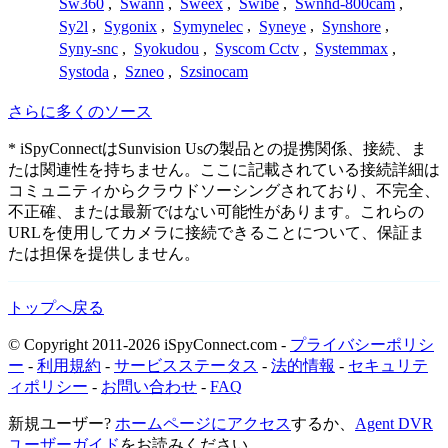
Sw360
,
Swann
,
Sweex
,
Swibe
,
Swnhd-800cam
,
Sy2l
,
Sygonix
,
Symynelec
,
Syneye
,
Synshore
,
Syny-snc
,
Syokudou
,
Syscom Cctv
,
Systemmax
,
Systoda
,
Szneo
,
Szsinocam
さらに多くのソース
* iSpyConnectはSunvision Usの製品との提携関係、接続、ま
たは関連性を持ちません。ここに記載されている接続詳細は
コミュニティからクラウドソーシングされており、不完全、
不正確、または最新ではない可能性があります。これらの
URLを使用してカメラに接続できることについて、保証ま
たは担保を提供しません。
トップへ戻る
© Copyright 2011-2026 iSpyConnect.com -
プライバシーポリシ
ー
-
利用規約
-
サービスステータス
-
法的情報
-
セキュリテ
ィポリシー
-
お問い合わせ
-
FAQ
新規ユーザー?
ホームページにアクセス
するか、
Agent DVR
ユーザーガイド
をお読みください