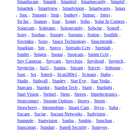
Smartiscam
,
Smartit
,
Smartrol
,
Smartsecurity
,
Smartsf
,
Smarttek
,
Smartview
,
Smartvision
,
Smartwares
,
Smax
,
Smc
,
Smonet
,
Smp
,
Smtkey
,
Smtsec
,
Smvi
,
Sn Ipc
,
Snapav
,
Soar
,
Soggi
,
Soho
,
Solar Ip Camera
,
Solarcam
,
Soleratec
,
Solosecurity
,
Solwise
,
Sonoff
,
Sony
,
Soohao
,
Soospy
,
Sorrano
,
Sotion
,
Soullife
,
Sovmiku
,
Sozo
,
Space Technology
,
Spacetronik
,
Sparklan
,
Spc
,
Speco
,
Sperado Cctv
,
Spetslab
,
Spider
,
Spigen
,
Spotai
,
Spotcam
,
Sprint Cctv
,
Spy Cameras
,
Spycam
,
Spyclops
,
Spydroid
,
Spytech
,
Spytecinc
,
Sq11
,
Squira
,
Sricam
,
Sricctv
,
Srihome
,
Sspc
,
Sst
,
Sstech
,
St-nt280e1
,
St-team
,
Stabo
,
Stadis
,
Stalwall
,
Stanley
,
Star Eye
,
Star Vedia
,
Starcam
,
Stardot
,
Stardot Tech
,
Starir
,
Starlight
,
Start Vision
,
Steinel
,
Stem
,
Steren
,
Stipelectronics
,
Stopcontact
,
Storage Options
,
Storex
,
Storm
,
Strawberry
,
Strongshine
,
Stuart Cam
,
Styco
,
Suba
,
Sucam
,
Sucjar
,
Sucura Networks
,
Sudvision
,
Sumpple
,
Sumvision
,
Sunba
,
Sunbio
,
Sunchan
,
Suncomm
,
Sundari
,
Sunell Security
,
Suneyes
,