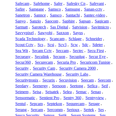
Safecam
,
Safehome
,
Safer
,
Safesky Cn
,
Safevant
,
Safire
,
Samgane
,
Samsco
,
Samsung
,
Sanan-cctv
,
Sanetron
,
Sannce
,
Sansco
,
Santachi
,
Santec-video
,
Sanyo
,
Sanzio
,
Saocom
,
Saphire
,
Sapsan
,
Saqicam
,
Sarmatt
,
Sarotech
,
Sas Digital
,
Satvision
,
Savitmicro
,
Savvypixel
,
Sawyobi
,
Saxxon
,
Sayus
,
Scada Technology
,
Scancam
,
Schlage
,
Schneider
,
Scout Cctv
,
Scs
,
Scsi
,
Scv3
,
Scw
,
Sdc
,
Sdeter
,
Sea Wit
,
Secam Cctv
,
Seccam
,
Sectec
,
Secu First
,
Secueasy
,
Seculink
,
Secuon
,
Secuplug
,
Secur Eye
,
Secur360
,
Securecam
,
Securia Pro
,
Securicom Tunisie
,
Security
,
Security Cam
,
Security Camera 2000
,
Security Camera Warehouse
,
Security Labs
,
Securitytronix
,
Securix
,
Secuvision
,
Seecam
,
Seecom
,
Seedary
,
Seenergy
,
Seesoon
,
Seetong
,
Sefica
,
Seif
,
Seimem
,
Seisa
,
Seisatek
,
Selea
,
Semac
,
Senao
,
Sensormatic
,
Sentient Pro
,
Sentry 360
,
Sentryview
,
Sentul
,
Sepcam
,
Septekon
,
Sequrecam
,
Serage
,
Serang
,
Sercam
,
Sercomm
,
Serioux
,
Sertek
,
Ses
,
Sesco Security
,
Seteye
,
Setik
,
Seven Systems
,
Sgs
,