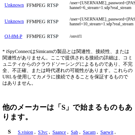
/user=[USERNAME]_password=[P
Unknown
FFMPEG
RTSP
hannel=6_stream=1.sdp?real_stream
/user=[USERNAME]_password=[P
Unknown
FFMPEG
RTSP
hannel=10_stream=1.sdp?real_stream
FFMPEG
RTSP
QJ-8M-P
/onvif1
* iSpyConnectはSimicamの製品とは関連性、接続性、または
関連性がありません。ここで提供される接続の詳細は、コミ
ュニティからのクラウドソーシングによるものであり、不完
全、不正確、または時代遅れの可能性があります。これらの
URLを使用してカメラに接続できることを保証するもので
はありません。
他のメーカーは「S」で始まるものもあ
ります。
S
S.vision
,
S3vc
,
Saance
,
Sab
,
Sacam
,
Saewit
,