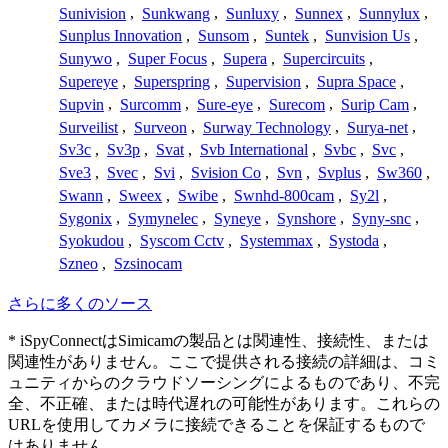
Sunivision
,
Sunkwang
,
Sunluxy
,
Sunnex
,
Sunnylux
,
Sunplus Innovation
,
Sunsom
,
Suntek
,
Sunvision Us
,
Sunywo
,
Super Focus
,
Supera
,
Supercircuits
,
Supereye
,
Superspring
,
Supervision
,
Supra Space
,
Supvin
,
Surcomm
,
Sure-eye
,
Surecom
,
Surip Cam
,
Surveilist
,
Surveon
,
Surway Technology
,
Surya-net
,
Sv3c
,
Sv3p
,
Svat
,
Svb International
,
Svbc
,
Svc
,
Sve3
,
Svec
,
Svi
,
Svision Co
,
Svn
,
Svplus
,
Sw360
,
Swann
,
Sweex
,
Swibe
,
Swnhd-800cam
,
Sy2l
,
Sygonix
,
Symynelec
,
Syneye
,
Synshore
,
Syny-snc
,
Syokudou
,
Syscom Cctv
,
Systemmax
,
Systoda
,
Szneo
,
Szsinocam
さらに多くのソース
* iSpyConnectはSimicamの製品とは関連性、接続性、または
関連性がありません。ここで提供される接続の詳細は、コミ
ュニティからのクラウドソーシングによるものであり、不完
全、不正確、または時代遅れの可能性があります。これらの
URLを使用してカメラに接続できることを保証するもので
はありません。