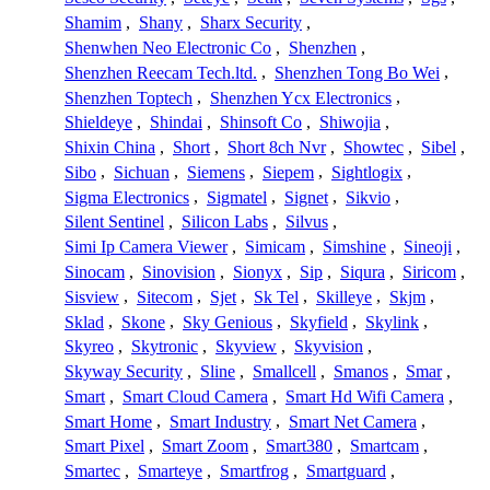
Shamim
,
Shany
,
Sharx Security
,
Shenwhen Neo Electronic Co
,
Shenzhen
,
Shenzhen Reecam Tech.ltd.
,
Shenzhen Tong Bo Wei
,
Shenzhen Toptech
,
Shenzhen Ycx Electronics
,
Shieldeye
,
Shindai
,
Shinsoft Co
,
Shiwojia
,
Shixin China
,
Short
,
Short 8ch Nvr
,
Showtec
,
Sibel
,
Sibo
,
Sichuan
,
Siemens
,
Siepem
,
Sightlogix
,
Sigma Electronics
,
Sigmatel
,
Signet
,
Sikvio
,
Silent Sentinel
,
Silicon Labs
,
Silvus
,
Simi Ip Camera Viewer
,
Simicam
,
Simshine
,
Sineoji
,
Sinocam
,
Sinovision
,
Sionyx
,
Sip
,
Siqura
,
Siricom
,
Sisview
,
Sitecom
,
Sjet
,
Sk Tel
,
Skilleye
,
Skjm
,
Sklad
,
Skone
,
Sky Genious
,
Skyfield
,
Skylink
,
Skyreo
,
Skytronic
,
Skyview
,
Skyvision
,
Skyway Security
,
Sline
,
Smallcell
,
Smanos
,
Smar
,
Smart
,
Smart Cloud Camera
,
Smart Hd Wifi Camera
,
Smart Home
,
Smart Industry
,
Smart Net Camera
,
Smart Pixel
,
Smart Zoom
,
Smart380
,
Smartcam
,
Smartec
,
Smarteye
,
Smartfrog
,
Smartguard
,