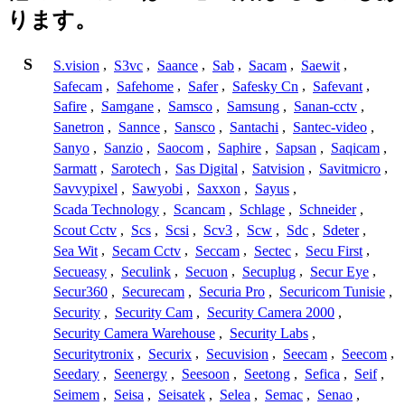
ります。
S
S.vision
,
S3vc
,
Saance
,
Sab
,
Sacam
,
Saewit
,
Safecam
,
Safehome
,
Safer
,
Safesky Cn
,
Safevant
,
Safire
,
Samgane
,
Samsco
,
Samsung
,
Sanan-cctv
,
Sanetron
,
Sannce
,
Sansco
,
Santachi
,
Santec-video
,
Sanyo
,
Sanzio
,
Saocom
,
Saphire
,
Sapsan
,
Saqicam
,
Sarmatt
,
Sarotech
,
Sas Digital
,
Satvision
,
Savitmicro
,
Savvypixel
,
Sawyobi
,
Saxxon
,
Sayus
,
Scada Technology
,
Scancam
,
Schlage
,
Schneider
,
Scout Cctv
,
Scs
,
Scsi
,
Scv3
,
Scw
,
Sdc
,
Sdeter
,
Sea Wit
,
Secam Cctv
,
Seccam
,
Sectec
,
Secu First
,
Secueasy
,
Seculink
,
Secuon
,
Secuplug
,
Secur Eye
,
Secur360
,
Securecam
,
Securia Pro
,
Securicom Tunisie
,
Security
,
Security Cam
,
Security Camera 2000
,
Security Camera Warehouse
,
Security Labs
,
Securitytronix
,
Securix
,
Secuvision
,
Seecam
,
Seecom
,
Seedary
,
Seenergy
,
Seesoon
,
Seetong
,
Sefica
,
Seif
,
Seimem
,
Seisa
,
Seisatek
,
Selea
,
Semac
,
Senao
,