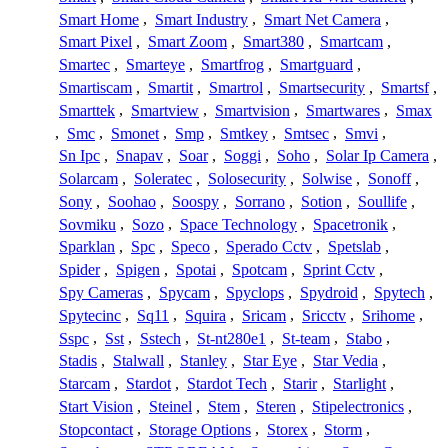
Smart Home
,
Smart Industry
,
Smart Net Camera
,
Smart Pixel
,
Smart Zoom
,
Smart380
,
Smartcam
,
Smartec
,
Smarteye
,
Smartfrog
,
Smartguard
,
Smartiscam
,
Smartit
,
Smartrol
,
Smartsecurity
,
Smartsf
,
Smarttek
,
Smartview
,
Smartvision
,
Smartwares
,
Smax
,
Smc
,
Smonet
,
Smp
,
Smtkey
,
Smtsec
,
Smvi
,
Sn Ipc
,
Snapav
,
Soar
,
Soggi
,
Soho
,
Solar Ip Camera
,
Solarcam
,
Soleratec
,
Solosecurity
,
Solwise
,
Sonoff
,
Sony
,
Soohao
,
Soospy
,
Sorrano
,
Sotion
,
Soullife
,
Sovmiku
,
Sozo
,
Space Technology
,
Spacetronik
,
Sparklan
,
Spc
,
Speco
,
Sperado Cctv
,
Spetslab
,
Spider
,
Spigen
,
Spotai
,
Spotcam
,
Sprint Cctv
,
Spy Cameras
,
Spycam
,
Spyclops
,
Spydroid
,
Spytech
,
Spytecinc
,
Sq11
,
Squira
,
Sricam
,
Sricctv
,
Srihome
,
Sspc
,
Sst
,
Sstech
,
St-nt280e1
,
St-team
,
Stabo
,
Stadis
,
Stalwall
,
Stanley
,
Star Eye
,
Star Vedia
,
Starcam
,
Stardot
,
Stardot Tech
,
Starir
,
Starlight
,
Start Vision
,
Steinel
,
Stem
,
Steren
,
Stipelectronics
,
Stopcontact
,
Storage Options
,
Storex
,
Storm
,