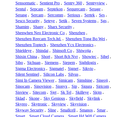
Sensormatic
,
Sentient Pro
,
Sentry 360
,
Sentryview
,
Sentul
,
Sepcam
,
Septekon
,
Sequrecam
,
Serage
,
Serang
,
Sercam
,
Sercomm
,
Serioux
,
Sertek
,
Ses
,
Sesco Security
,
Seteye
,
Setik
,
Seven Systems
,
Sgs
,
Shamim
,
Shany
,
Sharx Security
,
Shenwhen Neo Electronic Co
,
Shenzhen
,
Shenzhen Reecam Tech.ltd.
,
Shenzhen Tong Bo Wei
,
Shenzhen Toptech
,
Shenzhen Ycx Electronics
,
Shieldeye
,
Shindai
,
Shinsoft Co
,
Shiwojia
,
Shixin China
,
Short
,
Short 8ch Nvr
,
Showtec
,
Sibel
,
Sibo
,
Sichuan
,
Siemens
,
Siepem
,
Sightlogix
,
Sigma Electronics
,
Sigmatel
,
Signet
,
Sikvio
,
Silent Sentinel
,
Silicon Labs
,
Silvus
,
Simi Ip Camera Viewer
,
Simicam
,
Simshine
,
Sineoji
,
Sinocam
,
Sinovision
,
Sionyx
,
Sip
,
Siqura
,
Siricom
,
Sisview
,
Sitecom
,
Sjet
,
Sk Tel
,
Skilleye
,
Skjm
,
Sklad
,
Skone
,
Sky Genious
,
Skyfield
,
Skylink
,
Skyreo
,
Skytronic
,
Skyview
,
Skyvision
,
Skyway Security
,
Sline
,
Smallcell
,
Smanos
,
Smar
,
Smart
,
Smart Cloud Camera
,
Smart Hd Wifi Camera
,