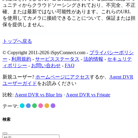
ュニティからクラウドソーシングされており、不完全、不正
確、または最新ではない可能性があります。これらのURL
を使用してカメラに接続できることについて、保証または担
保を提供しません。
トップへ戻る
© Copyright 2011-2026 iSpyConnect.com -
プライバシーポリシ
ー
-
利用規約
-
サービスステータス
-
法的情報
-
セキュリテ
ィポリシー
-
お問い合わせ
-
FAQ
新規ユーザー?
ホームページにアクセス
するか、
Agent DVR
ユーザーガイド
をお読みください
比較:
Agent DVR vs Blue Iris
·
Agent DVR vs Frigate
テーマ:
検索