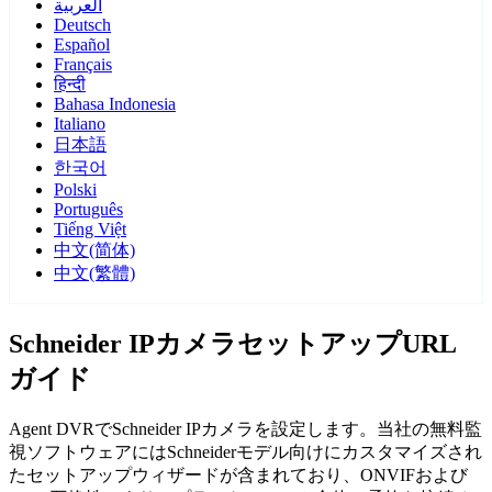
العربية
Deutsch
Español
Français
हिन्दी
Bahasa Indonesia
Italiano
日本語
한국어
Polski
Português
Tiếng Việt
中文(简体)
中文(繁體)
Schneider IPカメラセットアップURL
ガイド
Agent DVRでSchneider IPカメラを設定します。当社の無料監
視ソフトウェアにはSchneiderモデル向けにカスタマイズされ
たセットアップウィザードが含まれており、ONVIFおよび