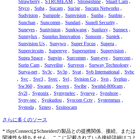
Strawberry
,
STROBEAM
,
Strongshine
,
Stuart Cam
,
Styco
,
Suba
,
Sucam
,
Sucjar
,
Sucura Networks
,
Sudvision
,
Sumpple
,
Sumvision
,
Sunba
,
Sunbio
,
Sunchan
,
Suncomm
,
Sundari
,
Sunell Security
,
Suneyes
,
Sunivision
,
Sunkwang
,
Sunluxy
,
Sunnex
,
Sunnylux
,
Sunplus Innovation
,
Sunsom
,
Suntek
,
Sunvision Us
,
Sunywo
,
Super Focus
,
Supera
,
Supercircuits
,
Supereye
,
Superspring
,
Supervision
,
Supra Space
,
Supvin
,
Surcomm
,
Sure-eye
,
Surecom
,
Surip Cam
,
Surveilist
,
Surveon
,
Surway Technology
,
Surya-net
,
Sv3c
,
Sv3p
,
Svat
,
Svb International
,
Svbc
,
Svc
,
Sve3
,
Svec
,
Svi
,
Svision Co
,
Svn
,
Svplus
,
Sw360
,
Swann
,
Sweex
,
Swibe
,
Swnhd-800cam
,
Sy2l
,
Sygonix
,
Symynelec
,
Syneye
,
Synshore
,
Syny-snc
,
Syokudou
,
Syscom Cctv
,
Systemmax
,
Systoda
,
Szneo
,
Szsinocam
さらに多くのソース
* iSpyConnectはSchneiderの製品との提携関係、接続、または
関連性を持ちません。ここに記載されている接続詳細はコミ