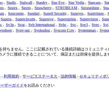
bo
,
Stadis
,
Stalwall
,
Stanley
,
Star Eye
,
Star Vedia
,
Starcam
,
St
ons
,
Storex
,
Storm
,
Strawberry
,
STROBEAM
,
Strongshine
,
Stu
han
,
Suncomm
,
Sundari
,
Sunell Security
,
Suneyes
,
Sunivision
,
Supera
,
Supercircuits
,
Supereye
,
Superspring
,
Supervision
,
Supr
c
,
Sv3p
,
Svat
,
Svb International
,
Svbc
,
Svc
,
Sve3
,
Svec
,
Svi
ynshore
,
Syny-snc
,
Syokudou
,
Syscom Cctv
,
Systemmax
,
Systo
または関連性を持ちません。ここに記載されている接続詳細はコミュ
てカメラに接続できることについて、保証または担保を提供しま
ー
-
利用規約
-
サービスステータス
-
法的情報
-
セキュリティポ
VRユーザーガイド
をお読みください