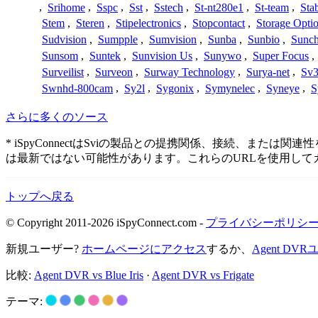
,
Srihome
,
Sspc
,
Sst
,
Sstech
,
St-nt280e1
,
St-team
,
Sta
Stem
,
Steren
,
Stipelectronics
,
Stopcontact
,
Storage Opti
Sudvision
,
Sumpple
,
Sumvision
,
Sunba
,
Sunbio
,
Sunc
Sunsom
,
Suntek
,
Sunvision Us
,
Sunywo
,
Super Focus
,
Surveilist
,
Surveon
,
Surway Technology
,
Surya-net
,
Sv3
Swnhd-800cam
,
Sy2l
,
Sygonix
,
Symynelec
,
Syneye
,
S
さらに多くのソース
* iSpyConnectはSviの製品との提携関係、接続、
は最新ではない可能性があります。これらのURLを使用し
トップへ戻る
© Copyright 2011-2026 iSpyConnect.com -
プライバシーポリシ
新規ユーザー?
ホームページにアクセス
するか、
Agent D
比較:
Agent DVR vs Blue Iris
·
Agent DVR vs Frigate
テーマ: