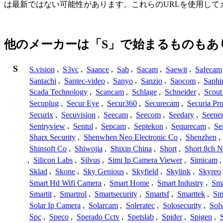
は最新ではない可能性があります。これらのURLを使用し
他のメーカーは「S」で始まるものもあ
S
S.vision
,
S3vc
,
Saance
,
Sab
,
Sacam
,
Saewit
,
Safecam
Santachi
,
Santec-video
,
Sanyo
,
Sanzio
,
Saocom
,
Saphi
Scada Technology
,
Scancam
,
Schlage
,
Schneider
,
Scout
Secuplug
,
Secur Eye
,
Secur360
,
Securecam
,
Securia Pr
Securix
,
Secuvision
,
Seecam
,
Seecom
,
Seedary
,
Seene
Sentryview
,
Sentul
,
Sepcam
,
Septekon
,
Sequrecam
,
Se
Sharx Security
,
Shenwhen Neo Electronic Co
,
Shenzhen
,
Shinsoft Co
,
Shiwojia
,
Shixin China
,
Short
,
Short 8ch N
,
Silicon Labs
,
Silvus
,
Simi Ip Camera Viewer
,
Simicam
Sklad
,
Skone
,
Sky Genious
,
Skyfield
,
Skylink
,
Skyreo
Smart Hd Wifi Camera
,
Smart Home
,
Smart Industry
,
Sma
Smartit
,
Smartrol
,
Smartsecurity
,
Smartsf
,
Smarttek
,
Sm
Solar Ip Camera
,
Solarcam
,
Soleratec
,
Solosecurity
,
Sol
Spc
,
Speco
,
Sperado Cctv
,
Spetslab
,
Spider
,
Spigen
,