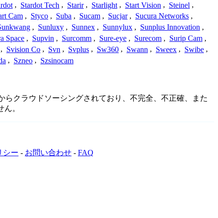
ardot
,
Stardot Tech
,
Starir
,
Starlight
,
Start Vision
,
Steinel
,
art Cam
,
Styco
,
Suba
,
Sucam
,
Sucjar
,
Sucura Networks
,
Sunkwang
,
Sunluxy
,
Sunnex
,
Sunnylux
,
Sunplus Innovation
,
a Space
,
Supvin
,
Surcomm
,
Sure-eye
,
Surecom
,
Surip Cam
,
,
Svision Co
,
Svn
,
Svplus
,
Sw360
,
Swann
,
Sweex
,
Swibe
,
da
,
Szneo
,
Szsinocam
ニティからクラウドソーシングされており、不完全、不正確、また
せん。
リシー
-
お問い合わせ
-
FAQ