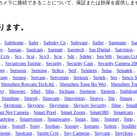
てカメラに接続できることについて、保証または担保を提供しま
ります。
,
Safehome
,
Safer
,
Safesky Cn
,
Safevant
,
Safire
,
Samgane
,
Sa
re
,
Sapsan
,
Saqicam
,
Sarmatt
,
Sarotech
,
Sas Digital
,
Satvision
,
 Cctv
,
Scs
,
Scsi
,
Scv3
,
Scw
,
Sdc
,
Sdeter
,
Sea Wit
,
Secam Cc
o
,
Securicom Tunisie
,
Security
,
Security Cam
,
Security Camera 20
rgy
,
Seesoon
,
Seetong
,
Sefica
,
Seif
,
Seimem
,
Seisa
,
Seisatek
,
rage
,
Serang
,
Sercam
,
Sercomm
,
Serioux
,
Sertek
,
Ses
,
Sesco S
Shenzhen Reecam Tech.ltd.
,
Shenzhen Tong Bo Wei
,
Shenzhen To
vr
,
Showtec
,
Sibel
,
Sibo
,
Sichuan
,
Siemens
,
Siepem
,
Sightlog
,
Simshine
,
Sineoji
,
Sinocam
,
Sinovision
,
Sionyx
,
Sip
,
Siqura
,
,
Skytronic
,
Skyview
,
Skyvision
,
Skyway Security
,
Sline
,
Small
rt Net Camera
,
Smart Pixel
,
Smart Zoom
,
Smart380
,
Smartcam
,
artview
,
Smartvision
,
Smartwares
,
Smax
,
Smc
,
Smonet
,
Smp
,
wise
,
Sonoff
,
Sony
,
Soohao
,
Soospy
,
Sorrano
,
Sotion
,
Soullife
Spotai
,
Spotcam
,
Sprint Cctv
,
Spy Cameras
,
Spycam
,
Spyclops
,