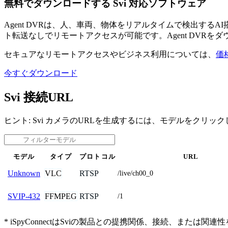
無料でダウンロードする Svi 対応ソフトウェア
Agent DVRは、人、車両、物体をリアルタイムで検出す
ト転送なしでリモートアクセスが可能です。Agent DVRを
セキュアなリモートアクセスやビジネス利用については、
価
今すぐダウンロード
Svi 接続URL
ヒント: Svi カメラのURLを生成するには、モデルをクリッ
モデル
タイプ
プロトコル
URL
VLC
RTSP
Unknown
/live/ch00_0
FFMPEG
RTSP
SVIP-432
/1
* iSpyConnectはSviの製品との提携関係、接続、