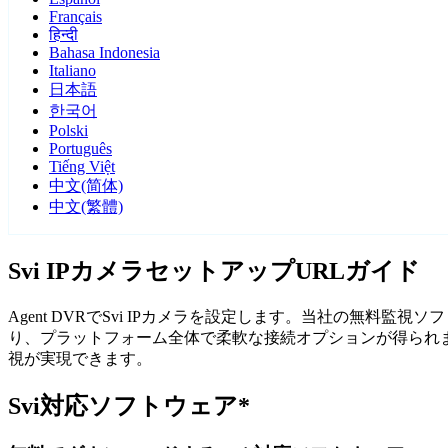
Français
हिन्दी
Bahasa Indonesia
Italiano
日本語
한국어
Polski
Português
Tiếng Việt
中文(简体)
中文(繁體)
Svi IPカメラセットアップURLガイド
Agent DVRでSvi IPカメラを設定します。当社の無料
り、プラットフォーム全体で柔軟な接続オプションが得られます
視が実現できます。
Svi対応ソフトウェア*