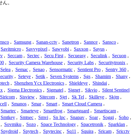
せん。
msco
,
Samsung
,
Sanan-cctv
,
Sanetron
,
Sannce
,
Sansco
,
Savitmicro
,
Savvypixel
,
Sawyobi
,
Saxxon
,
Sayus
,
tv
,
Seccam
,
Sectec
,
Secu First
,
Secueasy
,
Seculink
,
Secuon
,
00
,
Security Camera Warehouse
,
Security Labs
,
Securitytronix
,
Selea
,
Semac
,
Senao
,
Sensormatic
,
Sentient Pro
,
Sentry 360
,
ecurity
,
Seteye
,
Setik
,
Seven Systems
,
Sgs
,
Shamim
,
Shany
,
ptech
,
Shenzhen Ycx Electronics
,
Shieldeye
,
Shindai
,
ix
,
Sigma Electronics
,
Sigmatel
,
Signet
,
Sikvio
,
Silent Sentinel
Siricom
,
Sisview
,
Sitecom
,
Sjet
,
Sk Tel
,
Skilleye
,
Skjm
,
cell
,
Smanos
,
Smar
,
Smart
,
Smart Cloud Camera
,
Smartec
,
Smarteye
,
Smartfrog
,
Smartguard
,
Smartiscam
,
Smtkey
,
Smtsec
,
Smvi
,
Sn Ipc
,
Snapav
,
Soar
,
Soggi
,
Soho
,
,
Sovmiku
,
Sozo
,
Space Technology
,
Spacetronik
,
Sparklan
,
Spydroid
,
Spytech
,
Spytecinc
,
Sq11
,
Squira
,
Sricam
,
Sricctv