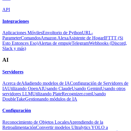
API
Integraciones
Aplicaciones Móviles
Envoltorio de Python
URL-
Parameter
Comandos
Amazon Alexa
Asistente de Hogar
IFTTT (Si
Esto Entonces Eso)
Alertas de empuje
Telegram
Webhooks (Discord,
Slack y más)
AI
Servidores
Acerca de
Añadiendo modelos de IA
Configuración de Servidores de
IA
Utilizando OpenAI
Usando Claude
Usando Gemini
Usando otros
servidores LLM
Utilizando PlateRecognizer.com
Usando
DoubleTake
Gestionando módulos de IA
Configuración
Reconocimiento de Objetos Locales
Aprendiendo de la
Retroalimentación
Convertir modelos Ultralytics YOLO a