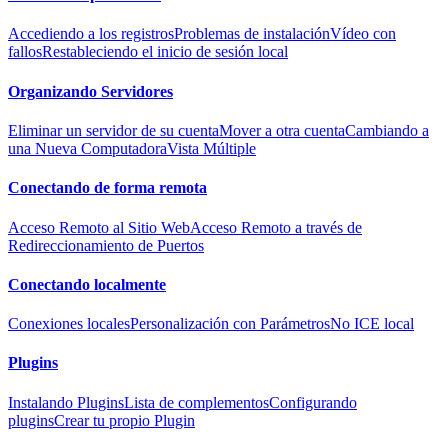
Accediendo a los registros
Problemas de instalación
Vídeo con
fallos
Restableciendo el inicio de sesión local
Organizando Servidores
Eliminar un servidor de su cuenta
Mover a otra cuenta
Cambiando a
una Nueva Computadora
Vista Múltiple
Conectando de forma remota
Acceso Remoto al Sitio Web
Acceso Remoto a través de
Redireccionamiento de Puertos
Conectando localmente
Conexiones locales
Personalización con Parámetros
No ICE local
Plugins
Instalando Plugins
Lista de complementos
Configurando
plugins
Crear tu propio Plugin