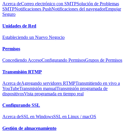
Acerca de
Correo electrónico con SMTP
Solución de Problemas
SMTP
Notificaciones Push
Notificaciones del navegador
Empujar
Seguro
Unidades de Red
Estableciendo un Nuevo Negocio
Permisos
Concediendo Acceso
Configurando Permisos
Grupos de Permisos
Transmisión RTMP
Acerca de
Agregando servidores RTMP
Transmitiendo en vivo a
YouTube
Transmisión manual
Transmisión programada de
dispositivos
Vista programada en tiempo real
Configurando SSL
Acerca de
SSL en Windows
SSL en Linux / macOS
Gestión de almacenamiento