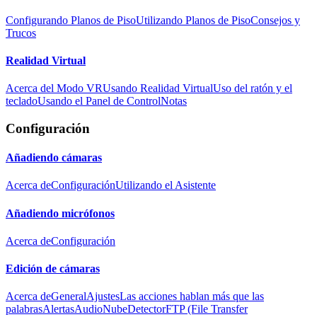
Configurando Planos de Piso
Utilizando Planos de Piso
Consejos y
Trucos
Realidad Virtual
Acerca del Modo VR
Usando Realidad Virtual
Uso del ratón y el
teclado
Usando el Panel de Control
Notas
Configuración
Añadiendo cámaras
Acerca de
Configuración
Utilizando el Asistente
Añadiendo micrófonos
Acerca de
Configuración
Edición de cámaras
Acerca de
General
Ajustes
Las acciones hablan más que las
palabras
Alertas
Audio
Nube
Detector
FTP (File Transfer