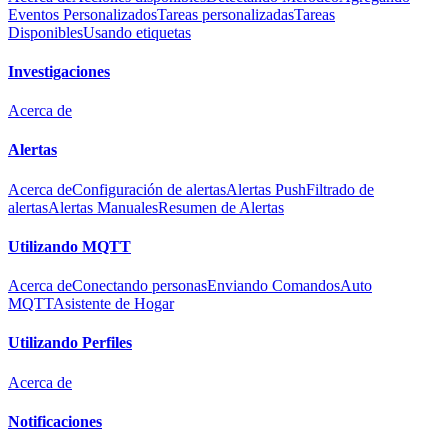
Eventos Personalizados
Tareas personalizadas
Tareas
Disponibles
Usando etiquetas
Investigaciones
Acerca de
Alertas
Acerca de
Configuración de alertas
Alertas Push
Filtrado de
alertas
Alertas Manuales
Resumen de Alertas
Utilizando MQTT
Acerca de
Conectando personas
Enviando Comandos
Auto
MQTT
Asistente de Hogar
Utilizando Perfiles
Acerca de
Notificaciones