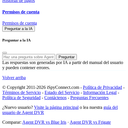
Historial de pagos
Permisos de cuenta
Permisos de cuenta
Preguntar a la IA
Preguntar a la IA
Preguntar
Las respuestas son generadas por IA a partir del manual del usuario
y pueden contener errores.
Volver arriba
© Copyright 2011-2026 iSpyConnect.com -
Política de Privacidad
-
Términos de Servicio
-
Estado del Servicio
-
Información Legal
-
Política de Seguridad
-
Contáctenos
-
Preguntas Frecuentes
¿Nuevo usuario?
Visite la página principal
o lea nuestra
guía del
usuario de Agent DVR
Comparar:
Agent DVR vs Blue Iris
·
Agent DVR vs Frigate