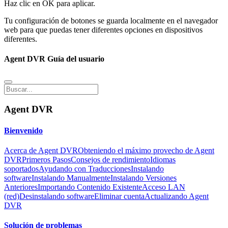
Haz clic en OK para aplicar.
Tu configuración de botones se guarda localmente en el navegador
web para que puedas tener diferentes opciones en dispositivos
diferentes.
Agent DVR Guía del usuario
Agent DVR
Bienvenido
Acerca de Agent DVR
Obteniendo el máximo provecho de Agent
DVR
Primeros Pasos
Consejos de rendimiento
Idiomas
soportados
Ayudando con Traducciones
Instalando
software
Instalando Manualmente
Instalando Versiones
Anteriores
Importando Contenido Existente
Acceso LAN
(red)
Desinstalando software
Eliminar cuenta
Actualizando Agent
DVR
Solución de problemas