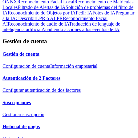
ONNX
Reconocimiento Facial Local
Reconocimiento de Matrículas
Locales
Filtrado de Alertas de IA
Solución de problemas del filtro de
IA
Reconocimiento de Objetos por IA
Pedir IA
Fotos de IA
Preguntar
a la IA: Describir
LPR o ALPR
Reconocimiento Facial
AI
Reconocimiento de audio de IA
Traducción de lenguaje de
inteligencia artificial
Añadiendo acciones a los eventos de IA
Gestión de cuenta
Gestión de cuenta
Configuración de cuenta
Información empresarial
Autenticación de 2 Factores
Configurar autenticación de dos factores
Suscripciones
Gestionar suscripción
Historial de pagos