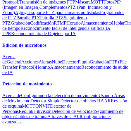
Protocol)
Transmisión de imágenes FTP
Máscara
MQTT
Fotos
PiP
(Imagen en Imagen)
Complementos
PTZ (Pan, Inclinación y
Zoom)
Agregar soporte PTZ para cámaras no listadas
Programador
de PTZ
Patrulla PTZ
Patrulla PTZ
Seguimiento
PTZ
Grabación
Codificación
RTMP
Horario
Almacenamiento
Hablar
Tim
de tiempo
Reconocimiento facial de inteligencia artificial
IA
LPR
Reconocimiento de Objetos por IA
Edición de micrófonos
Acerca
de
General
Acciones
Alertas
Nube
Detector
Plugin
Grabación
FTP (File
Transfer Protocol)
Horario
Almacenamiento
Reconocimiento de audio
de IA
Detección de movimiento
Acerca de
Configurando la detección de movimiento
Usando Áreas
de Movimiento
Detector Simple
Detector de objetos HAAR
Revisión
de esquina
MQTT
ONVIF
Detector de
Personas
Reolink
Hikvision
Detección de velocidad
Seguimiento de
objetos
Cables de trampa
A través de la API
Configuraciones
avanzadas