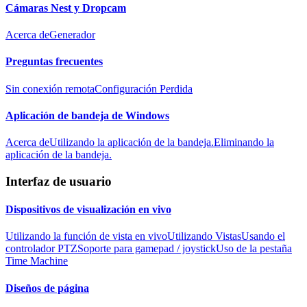
Cámaras Nest y Dropcam
Acerca de
Generador
Preguntas frecuentes
Sin conexión remota
Configuración Perdida
Aplicación de bandeja de Windows
Acerca de
Utilizando la aplicación de la bandeja.
Eliminando la
aplicación de la bandeja.
Interfaz de usuario
Dispositivos de visualización en vivo
Utilizando la función de vista en vivo
Utilizando Vistas
Usando el
controlador PTZ
Soporte para gamepad / joystick
Uso de la pestaña
Time Machine
Diseños de página