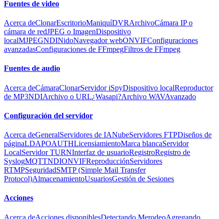
Fuentes de video
Acerca de
Clonar
Escritorio
Maniquí
DVR
Archivo
Cámara IP o
cámara de red
JPEG o Imagen
Dispositivo
local
MJPEG
NDI
Nido
Navegador web
ONVIF
Configuraciones
avanzadas
Configuraciones de FFmpeg
Filtros de FFmpeg
Fuentes de audio
Acerca de
Cámara
Clonar
Servidor iSpy
Dispositivo local
Reproductor
de MP3
NDI
Archivo o URL
¿Wasapi?
Archivo WAV
Avanzado
Configuración del servidor
Acerca de
General
Servidores de IA
Nube
Servidores FTP
Diseños de
página
LDAP
OAUTH
Licensiamiento
Marca blanca
Servidor
Local
Servidor TURN
Interfaz de usuario
Registro
Registro de
Syslog
MQTT
NDI
ONVIF
Reproducción
Servidores
RTMP
Seguridad
SMTP (Simple Mail Transfer
Protocol)
Almacenamiento
Usuarios
Gestión de Sesiones
Acciones
Acerca de
Acciones disponibles
Detectando Merodeo
Agregando