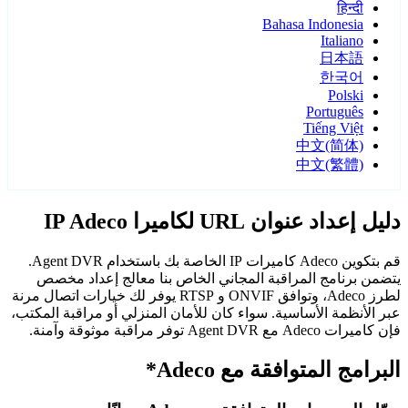
हिन्दी
Bahasa Indonesia
Italiano
日本語
한국어
Polski
Português
Tiếng Việt
中文(简体)
中文(繁體)
دليل إعداد عنوان URL لكاميرا IP Adeco
قم بتكوين Adeco كاميرات IP الخاصة بك باستخدام Agent DVR.
يتضمن برنامج المراقبة المجاني الخاص بنا معالج إعداد مخصص
لطرز Adeco، وتوافق ONVIF و RTSP يوفر لك خيارات اتصال مرنة
عبر الأنظمة الأساسية. سواء كان للأمان المنزلي أو مراقبة المكتب،
فإن كاميرات Adeco مع Agent DVR توفر مراقبة موثوقة وآمنة.
البرامج المتوافقة مع Adeco*