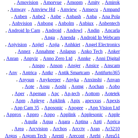
,
Amovision
,
Amorvue
,
Amopm
,
Amity
,
Amirok
,
Amway
,
Amview Hd
,
Amview
,
Amsecu
,
Ampand
,
Anben
,
Anbe2
,
Anbe
,
Anbash
,
Anba
,
Ana Pola
,
Anbvision
,
Anbong
,
Anbolm
,
Anbiux
,
Anbentech
,
Android Ip Cam
,
Android
,
Andowl
,
Andin
,
Ancarla
,
Anga
,
Anenda
,
Android Ip Webcam
,
Anjvision
,
Anjiel
,
Anjia
,
Anhkiet
,
Angel Electronics
,
Annez
,
Annahme
,
Anlapus
,
Anko Tech
,
Anker
,
Anran
,
Anpviz
,
Anno Zero Ltd
,
Annke
,
Anni Digital
,
Anspo
,
Anson
,
Ansjer
,
Ansice
,
Anscam
,
Anv
,
Antrica
,
Antkr
,
Antik Smartcam
,
Antifurto365
,
Anysun
,
Anykeeper
,
Anyka
,
Anxinshi
,
Anvan
,
Aote
,
Aosu
,
Aoshi
,
Aomg
,
Aochan
,
Aobo
,
Aper
,
Apeman
,
Apc
,
Ap-tech
,
Aottom
,
Aotetek
,
Apm
,
Apleye
,
Apklink
,
Apix
,
apexxus
,
Apexis
,
App Cam 35
,
Aposonic
,
Apogee
,
Apn Vision Ltd.
,
Approx
,
Appro
,
Appo
,
Applink
,
Applesonic
,
Apple
,
Aquila
,
Aqua
,
Aqara
,
Aptina
,
Apti
,
Aprica
,
Area
,
Arcvision
,
Archos
,
Arcctv
,
Aran
,
Ar3210
Argos
,
Argom Tech
,
Arenti
,
Arecont
,
Arebi
,
Area51