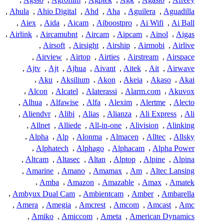
,
Ahula
,
Ahio Digital
,
Ahd
,
Aha
,
Aguilera
,
Aguadilla
,
Aiex
,
Aida
,
Aicam
,
Aiboostpro
,
Ai Wifi
,
Ai Ball
,
Airlink
,
Aircamubnt
,
Aircam
,
Aipcam
,
Ainol
,
Aigas
,
Airsoft
,
Airsight
,
Airship
,
Airmobi
,
Airlive
,
Airview
,
Airtop
,
Airties
,
Airstream
,
Airspace
,
Ajtv
,
Ajt
,
Ajhua
,
Aivant
,
Aitek
,
Ait
,
Airwave
,
Aku
,
Aksilium
,
Akon
,
Akeia
,
Akaso
,
Akai
,
Alcon
,
Alcatel
,
Alaterassi
,
Alarm.com
,
Akuvox
,
Alhua
,
Alfawise
,
Alfa
,
Alexim
,
Alertme
,
Alecto
,
Aliendvr
,
Alibi
,
Alias
,
Alianza
,
Ali Express
,
Ali
,
Allnet
,
Alliede
,
All-in-one
,
Alivision
,
Alinking
,
Alpha
,
Alp
,
Alonma
,
Almacen
,
Alltec
,
Allsky
,
Alphatech
,
Alphago
,
Alphacam
,
Alpha Power
,
Altcam
,
Altasec
,
Altan
,
Alptop
,
Alpine
,
Alpina
,
Amarine
,
Amano
,
Amamax
,
Am
,
Altec Lansing
,
Amba
,
Amazon
,
Amazable
,
Amax
,
Amatek
,
Ambyux Dual Cam
,
Ambientcam
,
Amber
,
Ambarella
,
Amera
,
Amegia
,
Amcrest
,
Amcom
,
Amcast
,
Amc
,
Amiko
,
Amiccom
,
Ameta
,
American Dynamics