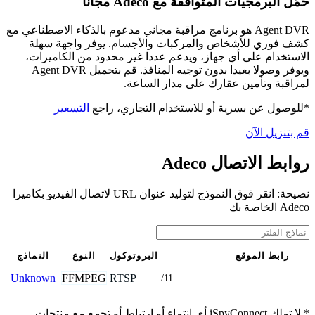
حمّل البرمجيات المتوافقة مع Adeco مجانًا
Agent DVR هو برنامج مراقبة مجاني مدعوم بالذكاء الاصطناعي مع
كشف فوري للأشخاص والمركبات والأجسام. يوفر واجهة سهلة
الاستخدام على أي جهاز، ويدعم عددا غير محدود من الكاميرات،
ويوفر وصولا بعيدا بدون توجيه المنافذ. قم بتحميل Agent DVR
لمراقبة وتأمين عقارك على مدار الساعة.
*للوصول عن بسرية أو للاستخدام التجاري، راجع
التسعير
قم بتنزيل الآن
روابط الاتصال Adeco
نصيحة: انقر فوق النموذج لتوليد عنوان URL لاتصال الفيديو بكاميرا
Adeco الخاصة بك
رابط الموقع
البروتوكول
النوع
النماذج
FFMPEG
RTSP
Unknown
/11
* لا تملك iSpyConnect أي انتماء أو ارتباط أو تجمع مع منتجات