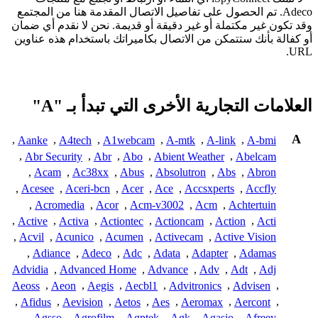
Adeco. تم الحصول على تفاصيل الاتصال المقدمة هنا من المجتمع
وقد تكون غير مكتملة أو غير دقيقة أو قديمة. نحن لا نقدم أي ضمان
أو كفالة بأنك ستتمكن من الاتصال بكاميراتك باستخدام هذه عناوين
URL.
العلامات التجارية الأخرى التي تبدأ بـ "A"
A
,
Aanke
,
A4tech
,
A1webcam
,
A-mtk
,
A-link
,
A-bmi
,
Abr Security
,
Abr
,
Abo
,
Abient Weather
,
Abelcam
,
Acam
,
Ac38xx
,
Abus
,
Absolutron
,
Abs
,
Abron
,
Acesee
,
Aceri-bcn
,
Acer
,
Ace
,
Accsxperts
,
Accfly
,
Acromedia
,
Acor
,
Acm-v3002
,
Acm
,
Achtertuin
,
Active
,
Activa
,
Actiontec
,
Actioncam
,
Action
,
Acti
,
Acvil
,
Acunico
,
Acumen
,
Activecam
,
Active Vision
,
Adiance
,
Adeco
,
Adc
,
Adata
,
Adapter
,
Adamas
Advidia
,
Advanced Home
,
Advance
,
Adv
,
Adt
,
Adj
Aeoss
,
Aeon
,
Aegis
,
Aecbl1
,
Advitronics
,
Advisen
,
,
Afidus
,
Aevision
,
Aetos
,
Aes
,
Aeromax
,
Aercont
,
,
Agsso
,
Agrofilm
,
Agptek
,
Agk
,
Agasio
,
Afreey