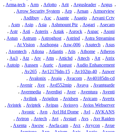
,
Arma-tech
,
Arm
,
Arlotto
,
Arit
,
Argusleader
,
Argus
,
,
Arrow Security System
,
Arp
,
Arnan
,
Armorview
,
Asdibuy
,
Asc
,
Asante
,
Asagio
,
Arvani Cctv
,
Asm
,
Asip
,
Asia
,
Ashmount Ptz
,
Asgari
,
Asecam
,
Astr
,
Asti
,
Asterix
,
Astak
,
Asrock
,
Aspac
,
Asoni
,
Astun
,
Astrum
,
Astroghost
,
Astrind
,
Astra Streaming
,
At Vision
,
Aszhonga
,
Asw-006
,
Asutech
,
Asus
,
Atomtech
,
Atlona
,
Atlantis
,
Atis
,
Athome
,
Atheros
,
Au3
,
Atz
,
Atv
,
Attn
,
Attichd
,
Attech
,
Att
,
Atrix
,
Autoip
,
Aussen
,
Auric
,
August
,
Audio Enhancement
,
Av265
,
Av12176dn-15
,
Av102ip-40
,
Auwer
,
Avalonix
,
Avaja
,
Avacom
,
Av40185dn-cd
,
Avenir
,
Ave
,
Avd552mip
,
Avaya
,
Avantgarde
,
Avermedia
,
Averdigi
,
Aver
,
Aventura
,
Aventi
,
Avilink
,
Avigilon
,
Avidsen
,
Avicam
,
Avertx
,
Avistek
,
Aviptek
,
Avipas
,
Aviosys
,
Avios Webserver
,
Avonic
,
Avn
,
Avl Hd Dome
,
Avl
,
AVKANS
,
Avtron
,
Avtech
,
Avt
,
Avstart
,
Avs
,
Avr Raiden
,
Axenta
,
Awow
,
Awfa-cam
,
Avz
,
Avycon
,
Avue
,
Ayrstone
,
Axp
,
Axium
,
Axis
,
Axgio
,
Axeon