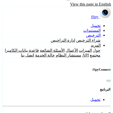
View this page in English
iSpy
تحميل
المستندات
الترخيص
شراء الترخيص
إدارة التراخيص
المزيد
حول
الميزات
الأعمال
الأسئلة الشائعة
قاعدة بيانات الكاميرا
مجتمع
API
مستشار النظام
حالة الخدمة
اتصل بنا
iSpyConnect
البرنامج
تحميل