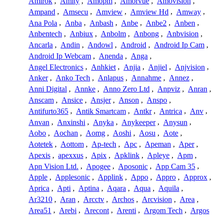
Amirok
,
Amity
,
Amopm
,
Amorvue
,
Amovision
,
Ampand
,
Amsecu
,
Amview
,
Amview Hd
,
Amway
,
Ana Pola
,
Anba
,
Anbash
,
Anbe
,
Anbe2
,
Anben
,
Anbentech
,
Anbiux
,
Anbolm
,
Anbong
,
Anbvision
,
Ancarla
,
Andin
,
Andowl
,
Android
,
Android Ip Cam
,
Android Ip Webcam
,
Anenda
,
Anga
,
Angel Electronics
,
Anhkiet
,
Anjia
,
Anjiel
,
Anjvision
,
Anker
,
Anko Tech
,
Anlapus
,
Annahme
,
Annez
,
Anni Digital
,
Annke
,
Anno Zero Ltd
,
Anpviz
,
Anran
,
Anscam
,
Ansice
,
Ansjer
,
Anson
,
Anspo
,
Antifurto365
,
Antik Smartcam
,
Antkr
,
Antrica
,
Anv
,
Anvan
,
Anxinshi
,
Anyka
,
Anykeeper
,
Anysun
,
Aobo
,
Aochan
,
Aomg
,
Aoshi
,
Aosu
,
Aote
,
Aotetek
,
Aottom
,
Ap-tech
,
Apc
,
Apeman
,
Aper
,
Apexis
,
apexxus
,
Apix
,
Apklink
,
Apleye
,
Apm
,
Apn Vision Ltd.
,
Apogee
,
Aposonic
,
App Cam 35
,
Apple
,
Applesonic
,
Applink
,
Appo
,
Appro
,
Approx
,
Aprica
,
Apti
,
Aptina
,
Aqara
,
Aqua
,
Aquila
,
Ar3210
,
Aran
,
Arcctv
,
Archos
,
Arcvision
,
Area
,
Area51
,
Arebi
,
Arecont
,
Arenti
,
Argom Tech
,
Argos