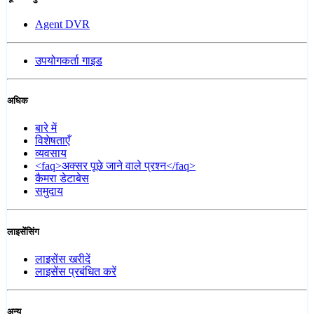
Agent DVR
उपयोगकर्ता गाइड
अधिक
बारे में
विशेषताएँ
व्यवसाय
<faq>अक्सर पूछे जाने वाले प्रश्न</faq>
कैमरा डेटाबेस
समुदाय
लाइसेंसिंग
लाइसेंस खरीदें
लाइसेंस प्रबंधित करें
अन्य