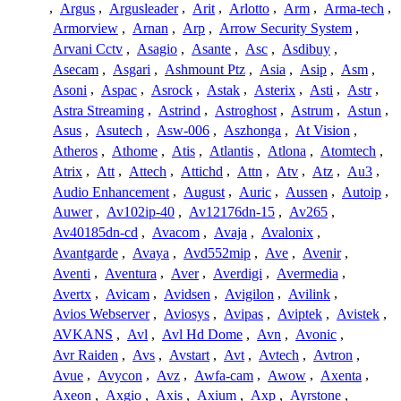
,
Argus
,
Argusleader
,
Arit
,
Arlotto
,
Arm
,
Arma-tech
,
Armorview
,
Arnan
,
Arp
,
Arrow Security System
,
Arvani Cctv
,
Asagio
,
Asante
,
Asc
,
Asdibuy
,
Asecam
,
Asgari
,
Ashmount Ptz
,
Asia
,
Asip
,
Asm
,
Asoni
,
Aspac
,
Asrock
,
Astak
,
Asterix
,
Asti
,
Astr
,
Astra Streaming
,
Astrind
,
Astroghost
,
Astrum
,
Astun
,
Asus
,
Asutech
,
Asw-006
,
Aszhonga
,
At Vision
,
Atheros
,
Athome
,
Atis
,
Atlantis
,
Atlona
,
Atomtech
,
Atrix
,
Att
,
Attech
,
Attichd
,
Attn
,
Atv
,
Atz
,
Au3
,
Audio Enhancement
,
August
,
Auric
,
Aussen
,
Autoip
,
Auwer
,
Av102ip-40
,
Av12176dn-15
,
Av265
,
Av40185dn-cd
,
Avacom
,
Avaja
,
Avalonix
,
Avantgarde
,
Avaya
,
Avd552mip
,
Ave
,
Avenir
,
Aventi
,
Aventura
,
Aver
,
Averdigi
,
Avermedia
,
Avertx
,
Avicam
,
Avidsen
,
Avigilon
,
Avilink
,
Avios Webserver
,
Aviosys
,
Avipas
,
Aviptek
,
Avistek
,
AVKANS
,
Avl
,
Avl Hd Dome
,
Avn
,
Avonic
,
Avr Raiden
,
Avs
,
Avstart
,
Avt
,
Avtech
,
Avtron
,
Avue
,
Avycon
,
Avz
,
Awfa-cam
,
Awow
,
Axenta
,
Axeon
,
Axgio
,
Axis
,
Axium
,
Axp
,
Ayrstone
,