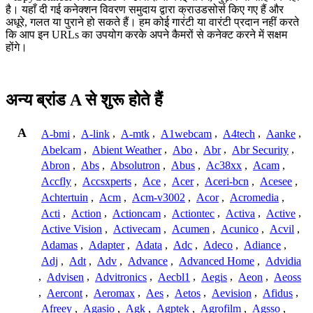
है। यहाँ दी गई कनेक्शन विवरण समुदाय द्वारा क्राउडसोर्स किए गए हैं और
अधूरे, गलत या पुराने हो सकते हैं। हम कोई गारंटी या वारंटी प्रदान नहीं करते
कि आप इन URLs का उपयोग करके अपने कैमरों से कनेक्ट करने में सक्षम
होंगे।
अन्य ब्रांड A से शुरू होते हैं
A
A-bmi
,
A-link
,
A-mtk
,
A1webcam
,
A4tech
,
Aanke
,
Abelcam
,
Abient Weather
,
Abo
,
Abr
,
Abr Security
,
Abron
,
Abs
,
Absolutron
,
Abus
,
Ac38xx
,
Acam
,
Accfly
,
Accsxperts
,
Ace
,
Acer
,
Aceri-bcn
,
Acesee
,
Achtertuin
,
Acm
,
Acm-v3002
,
Acor
,
Acromedia
,
Acti
,
Action
,
Actioncam
,
Actiontec
,
Activa
,
Active
,
Active Vision
,
Activecam
,
Acumen
,
Acunico
,
Acvil
,
Adamas
,
Adapter
,
Adata
,
Adc
,
Adeco
,
Adiance
,
Adj
,
Adt
,
Adv
,
Advance
,
Advanced Home
,
Advidia
,
Advisen
,
Advitronics
,
Aecbl1
,
Aegis
,
Aeon
,
Aeoss
,
Aercont
,
Aeromax
,
Aes
,
Aetos
,
Aevision
,
Afidus
,
Afreey
,
Agasio
,
Agk
,
Agptek
,
Agrofilm
,
Agsso
,