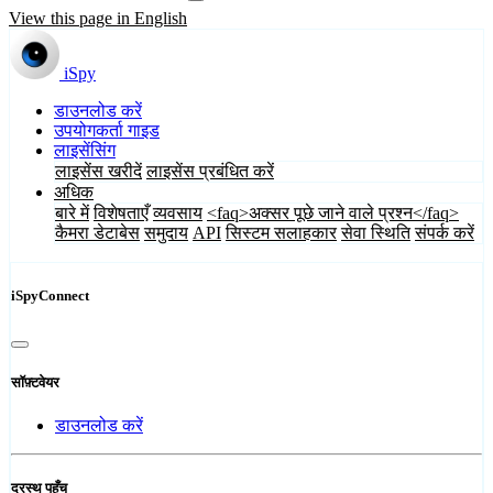
View this page in English
iSpy
डाउनलोड करें
उपयोगकर्ता गाइड
लाइसेंसिंग
लाइसेंस खरीदें
लाइसेंस प्रबंधित करें
अधिक
बारे में
विशेषताएँ
व्यवसाय
<faq>अक्सर पूछे जाने वाले प्रश्न</faq>
कैमरा डेटाबेस
समुदाय
API
सिस्टम सलाहकार
सेवा स्थिति
संपर्क करें
iSpyConnect
सॉफ़्टवेयर
डाउनलोड करें
दूरस्थ पहुँच