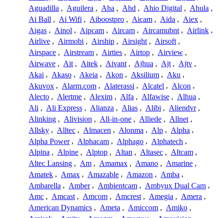
Aguadilla
,
Aguilera
,
Aha
,
Ahd
,
Ahio Digital
,
Ahula
,
Ai Ball
,
Ai Wifi
,
Aiboostpro
,
Aicam
,
Aida
,
Aiex
,
Aigas
,
Ainol
,
Aipcam
,
Aircam
,
Aircamubnt
,
Airlink
,
Airlive
,
Airmobi
,
Airship
,
Airsight
,
Airsoft
,
Airspace
,
Airstream
,
Airties
,
Airtop
,
Airview
,
Airwave
,
Ait
,
Aitek
,
Aivant
,
Ajhua
,
Ajt
,
Ajtv
,
Akai
,
Akaso
,
Akeia
,
Akon
,
Aksilium
,
Aku
,
Akuvox
,
Alarm.com
,
Alaterassi
,
Alcatel
,
Alcon
,
Alecto
,
Alertme
,
Alexim
,
Alfa
,
Alfawise
,
Alhua
,
Ali
,
Ali Express
,
Alianza
,
Alias
,
Alibi
,
Aliendvr
,
Alinking
,
Alivision
,
All-in-one
,
Alliede
,
Allnet
,
Allsky
,
Alltec
,
Almacen
,
Alonma
,
Alp
,
Alpha
,
Alpha Power
,
Alphacam
,
Alphago
,
Alphatech
,
Alpina
,
Alpine
,
Alptop
,
Altan
,
Altasec
,
Altcam
,
Altec Lansing
,
Am
,
Amamax
,
Amano
,
Amarine
,
Amatek
,
Amax
,
Amazable
,
Amazon
,
Amba
,
Ambarella
,
Amber
,
Ambientcam
,
Ambyux Dual Cam
,
Amc
,
Amcast
,
Amcom
,
Amcrest
,
Amegia
,
Amera
,
American Dynamics
,
Ameta
,
Amiccom
,
Amiko
,