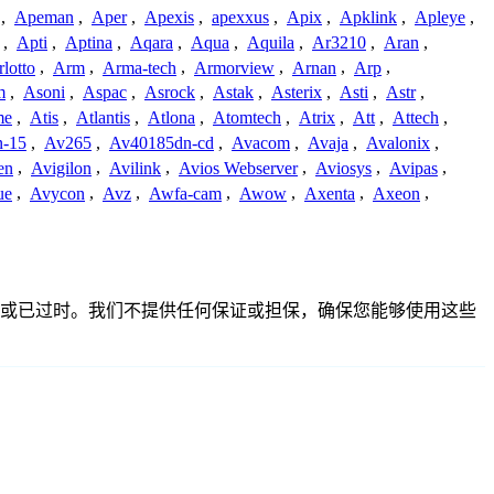
,
Apeman
,
Aper
,
Apexis
,
apexxus
,
Apix
,
Apklink
,
Apleye
,
,
Apti
,
Aptina
,
Aqara
,
Aqua
,
Aquila
,
Ar3210
,
Aran
,
lotto
,
Arm
,
Arma-tech
,
Armorview
,
Arnan
,
Arp
,
m
,
Asoni
,
Aspac
,
Asrock
,
Astak
,
Asterix
,
Asti
,
Astr
,
me
,
Atis
,
Atlantis
,
Atlona
,
Atomtech
,
Atrix
,
Att
,
Attech
,
-15
,
Av265
,
Av40185dn-cd
,
Avacom
,
Avaja
,
Avalonix
,
en
,
Avigilon
,
Avilink
,
Avios Webserver
,
Aviosys
,
Avipas
,
ue
,
Avycon
,
Avz
,
Awfa-cam
,
Awow
,
Axenta
,
Axeon
,
整、不准确或已过时。我们不提供任何保证或担保，确保您能够使用这些