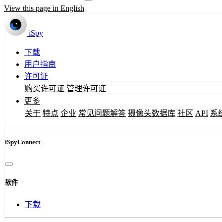
View this page in English
iSpy
下载
用户指南
许可证
购买许可证
管理许可证
更多
关于
特点
企业
常见问题解答
摄像头数据库
社区
API
系
iSpyConnect
软件
下载