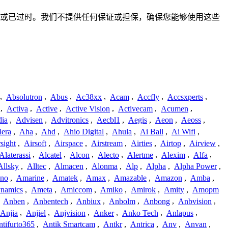
整、不准确或已过时。我们不提供任何保证或担保，确保您能够使用这些
,
Absolutron
,
Abus
,
Ac38xx
,
Acam
,
Accfly
,
Accsxperts
,
,
Activa
,
Active
,
Active Vision
,
Activecam
,
Acumen
,
dia
,
Advisen
,
Advitronics
,
Aecbl1
,
Aegis
,
Aeon
,
Aeoss
,
lera
,
Aha
,
Ahd
,
Ahio Digital
,
Ahula
,
Ai Ball
,
Ai Wifi
,
sight
,
Airsoft
,
Airspace
,
Airstream
,
Airties
,
Airtop
,
Airview
,
Alaterassi
,
Alcatel
,
Alcon
,
Alecto
,
Alertme
,
Alexim
,
Alfa
,
Allsky
,
Alltec
,
Almacen
,
Alonma
,
Alp
,
Alpha
,
Alpha Power
,
no
,
Amarine
,
Amatek
,
Amax
,
Amazable
,
Amazon
,
Amba
,
namics
,
Ameta
,
Amiccom
,
Amiko
,
Amirok
,
Amity
,
Amopm
,
Anben
,
Anbentech
,
Anbiux
,
Anbolm
,
Anbong
,
Anbvision
,
Anjia
,
Anjiel
,
Anjvision
,
Anker
,
Anko Tech
,
Anlapus
,
tifurto365
,
Antik Smartcam
,
Antkr
,
Antrica
,
Anv
,
Anvan
,