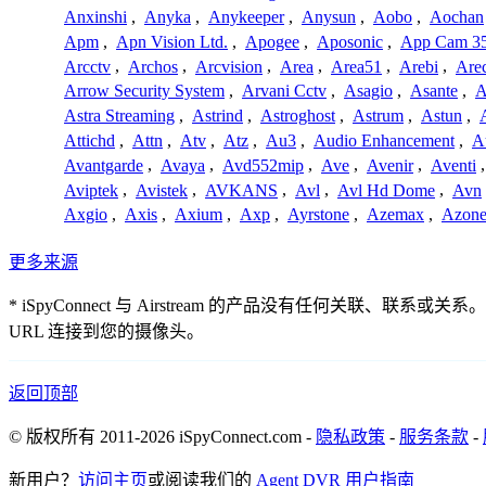
Anxinshi
,
Anyka
,
Anykeeper
,
Anysun
,
Aobo
,
Aochan
Apm
,
Apn Vision Ltd.
,
Apogee
,
Aposonic
,
App Cam 3
Arcctv
,
Archos
,
Arcvision
,
Area
,
Area51
,
Arebi
,
Are
Arrow Security System
,
Arvani Cctv
,
Asagio
,
Asante
,
A
Astra Streaming
,
Astrind
,
Astroghost
,
Astrum
,
Astun
,
Attichd
,
Attn
,
Atv
,
Atz
,
Au3
,
Audio Enhancement
,
A
Avantgarde
,
Avaya
,
Avd552mip
,
Ave
,
Avenir
,
Aventi
Aviptek
,
Avistek
,
AVKANS
,
Avl
,
Avl Hd Dome
,
Avn
Axgio
,
Axis
,
Axium
,
Axp
,
Ayrstone
,
Azemax
,
Azon
更多来源
* iSpyConnect 与 Airstream 的产品没有任
URL 连接到您的摄像头。
返回顶部
© 版权所有 2011-2026 iSpyConnect.com -
隐私政策
-
服务条款
-
新用户？
访问主页
或阅读我们的
Agent DVR 用户指南