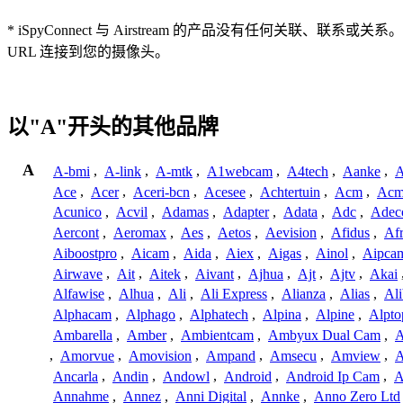
* iSpyConnect 与 Airstream 的产品没有任
URL 连接到您的摄像头。
以"A"开头的其他品牌
A
A-bmi
,
A-link
,
A-mtk
,
A1webcam
,
A4tech
,
Aanke
,
A
Ace
,
Acer
,
Aceri-bcn
,
Acesee
,
Achtertuin
,
Acm
,
Acm
Acunico
,
Acvil
,
Adamas
,
Adapter
,
Adata
,
Adc
,
Adec
Aercont
,
Aeromax
,
Aes
,
Aetos
,
Aevision
,
Afidus
,
Af
Aiboostpro
,
Aicam
,
Aida
,
Aiex
,
Aigas
,
Ainol
,
Aipca
Airwave
,
Ait
,
Aitek
,
Aivant
,
Ajhua
,
Ajt
,
Ajtv
,
Akai
Alfawise
,
Alhua
,
Ali
,
Ali Express
,
Alianza
,
Alias
,
Ali
Alphacam
,
Alphago
,
Alphatech
,
Alpina
,
Alpine
,
Alpto
Ambarella
,
Amber
,
Ambientcam
,
Ambyux Dual Cam
,
,
Amorvue
,
Amovision
,
Ampand
,
Amsecu
,
Amview
,
A
Ancarla
,
Andin
,
Andowl
,
Android
,
Android Ip Cam
,
A
Annahme
,
Annez
,
Anni Digital
,
Annke
,
Anno Zero Ltd