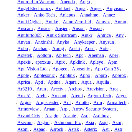
Android Ip Webcam
,
Anenda
,
Anga
,
Angel Electronics
,
Anhkiet
,
Anjia
,
Anjiel
,
Anjvision
,
Anker
,
Anko Tech
,
Anlapus
,
Annahme
,
Annez
,
Anni Digital
,
Annke
,
Anno Zero Ltd
,
Anpviz
,
Anran
,
Anscam
,
Ansice
,
Ansjer
,
Anson
,
Anspo
,
Antifurto365
,
Antik Smartcam
,
Antkr
,
Antrica
,
Anv
,
Anvan
,
Anxinshi
,
Anyka
,
Anykeeper
,
Anysun
,
Aobo
,
Aochan
,
Aomg
,
Aoshi
,
Aosu
,
Aote
,
Aotetek
,
Aottom
,
Ap-tech
,
Apc
,
Apeman
,
Aper
,
Apexis
,
apexxus
,
Apix
,
Apklink
,
Apleye
,
Apm
,
Apn Vision Ltd.
,
Apogee
,
Aposonic
,
App Cam 35
,
Apple
,
Applesonic
,
Applink
,
Appo
,
Appro
,
Approx
,
Aprica
,
Apti
,
Aptina
,
Aqara
,
Aqua
,
Aquila
,
Ar3210
,
Aran
,
Arcctv
,
Archos
,
Arcvision
,
Area
,
Area51
,
Arebi
,
Arecont
,
Arenti
,
Argom Tech
,
Argos
,
Argus
,
Argusleader
,
Arit
,
Arlotto
,
Arm
,
Arma-tech
,
Armorview
,
Arnan
,
Arp
,
Arrow Security System
,
Arvani Cctv
,
Asagio
,
Asante
,
Asc
,
Asdibuy
,
Asecam
,
Asgari
,
Ashmount Ptz
,
Asia
,
Asip
,
Asm
,
Asoni
,
Aspac
,
Asrock
,
Astak
,
Asterix
,
Asti
,
Astr
,