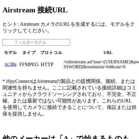
Airstream 接続URL
ヒント: Airstream カメラのURLを生成するには、モデルをク
リックしてください。
モデル
タイプ
プロトコル
URL
/videostream.asf?user=[USERNAME]&p
xc38a
FFMPEG
HTTP
SSWORD]&resolution=64&rate=0
* iSpyConnectはAirstreamの製品との提携関係、接続、または
関連性を持ちません。ここに記載されている接続詳細はコミ
ュニティからクラウドソーシングされており、不完全、不正
確、または最新ではない可能性があります。これらのURL
を使用してカメラに接続できることについて、保証または担
保を提供しません。
他のメーカーは「A」で始まるものも