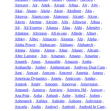
Airwave
,
Ait
,
Aitek
,
Aivant
,
Ajhua
,
Ajt
,
Ajtv
,
Akai
,
Akaso
,
Akeia
,
Akon
,
Aksilium
,
Aku
,
Akuvox
,
Alarm.com
,
Alaterassi
,
Alcatel
,
Alcon
,
Alecto
,
Alertme
,
Alexim
,
Alfa
,
Alfawise
,
Alhua
,
Ali
,
Ali Express
,
Alianza
,
Alias
,
Alibi
,
Aliendvr
,
Alinking
,
Alivision
,
All-in-one
,
Alliede
,
Allnet
,
Allsky
,
Alltec
,
Almacen
,
Alonma
,
Alp
,
Alpha
,
Alpha Power
,
Alphacam
,
Alphago
,
Alphatech
,
Alpina
,
Alpine
,
Alptop
,
Altan
,
Altasec
,
Altcam
,
Altec Lansing
,
Am
,
Amamax
,
Amano
,
Amarine
,
Amatek
,
Amax
,
Amazable
,
Amazon
,
Amba
,
Ambarella
,
Amber
,
Ambientcam
,
Ambyux Dual Cam
,
Amc
,
Amcast
,
Amcom
,
Amcrest
,
Amegia
,
Amera
,
American Dynamics
,
Ameta
,
Amiccom
,
Amiko
,
Amirok
,
Amity
,
Amopm
,
Amorvue
,
Amovision
,
Ampand
,
Amsecu
,
Amview
,
Amview Hd
,
Amway
,
Ana Pola
,
Anba
,
Anbash
,
Anbe
,
Anbe2
,
Anben
,
Anbentech
,
Anbiux
,
Anbolm
,
Anbong
,
Anbvision
,
Ancarla
,
Andin
,
Andowl
,
Android
,
Android Ip Cam
,