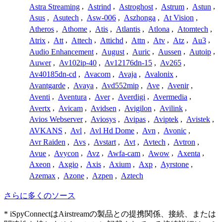
Astra Streaming
,
Astrind
,
Astroghost
,
Astrum
,
Astun
,
Asus
,
Asutech
,
Asw-006
,
Aszhonga
,
At Vision
,
Atheros
,
Athome
,
Atis
,
Atlantis
,
Atlona
,
Atomtech
,
Atrix
,
Att
,
Attech
,
Attichd
,
Attn
,
Atv
,
Atz
,
Au3
,
Audio Enhancement
,
August
,
Auric
,
Aussen
,
Autoip
,
Auwer
,
Av102ip-40
,
Av12176dn-15
,
Av265
,
Av40185dn-cd
,
Avacom
,
Avaja
,
Avalonix
,
Avantgarde
,
Avaya
,
Avd552mip
,
Ave
,
Avenir
,
Aventi
,
Aventura
,
Aver
,
Averdigi
,
Avermedia
,
Avertx
,
Avicam
,
Avidsen
,
Avigilon
,
Avilink
,
Avios Webserver
,
Aviosys
,
Avipas
,
Aviptek
,
Avistek
,
AVKANS
,
Avl
,
Avl Hd Dome
,
Avn
,
Avonic
,
Avr Raiden
,
Avs
,
Avstart
,
Avt
,
Avtech
,
Avtron
,
Avue
,
Avycon
,
Avz
,
Awfa-cam
,
Awow
,
Axenta
,
Axeon
,
Axgio
,
Axis
,
Axium
,
Axp
,
Ayrstone
,
Azemax
,
Azone
,
Azpen
,
Aztech
さらに多くのソース
* iSpyConnectはAirstreamの製品との提携関係、接続、または