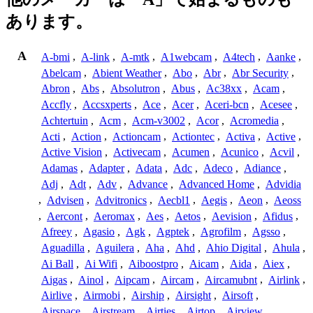
あります。
A
A-bmi
,
A-link
,
A-mtk
,
A1webcam
,
A4tech
,
Aanke
,
Abelcam
,
Abient Weather
,
Abo
,
Abr
,
Abr Security
,
Abron
,
Abs
,
Absolutron
,
Abus
,
Ac38xx
,
Acam
,
Accfly
,
Accsxperts
,
Ace
,
Acer
,
Aceri-bcn
,
Acesee
,
Achtertuin
,
Acm
,
Acm-v3002
,
Acor
,
Acromedia
,
Acti
,
Action
,
Actioncam
,
Actiontec
,
Activa
,
Active
,
Active Vision
,
Activecam
,
Acumen
,
Acunico
,
Acvil
,
Adamas
,
Adapter
,
Adata
,
Adc
,
Adeco
,
Adiance
,
Adj
,
Adt
,
Adv
,
Advance
,
Advanced Home
,
Advidia
,
Advisen
,
Advitronics
,
Aecbl1
,
Aegis
,
Aeon
,
Aeoss
,
Aercont
,
Aeromax
,
Aes
,
Aetos
,
Aevision
,
Afidus
,
Afreey
,
Agasio
,
Agk
,
Agptek
,
Agrofilm
,
Agsso
,
Aguadilla
,
Aguilera
,
Aha
,
Ahd
,
Ahio Digital
,
Ahula
,
Ai Ball
,
Ai Wifi
,
Aiboostpro
,
Aicam
,
Aida
,
Aiex
,
Aigas
,
Ainol
,
Aipcam
,
Aircam
,
Aircamubnt
,
Airlink
,
Airlive
,
Airmobi
,
Airship
,
Airsight
,
Airsoft
,
Airspace
,
Airstream
,
Airties
,
Airtop
,
Airview
,