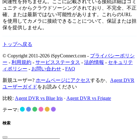
関連性を持ちません。ここに記載されている接続詳細はコミ
ュニティからクラウドソーシングされており、不完全、不正
確、または最新ではない可能性があります。これらのURL
を使用してカメラに接続できることについて、保証または担
保を提供しません。
トップへ戻る
© Copyright 2011-2026 iSpyConnect.com -
プライバシーポリシ
ー
-
利用規約
-
サービスステータス
-
法的情報
-
セキュリテ
ィポリシー
-
お問い合わせ
-
FAQ
新規ユーザー?
ホームページにアクセス
するか、
Agent DVR
ユーザーガイド
をお読みください
比較:
Agent DVR vs Blue Iris
·
Agent DVR vs Frigate
テーマ:
検索