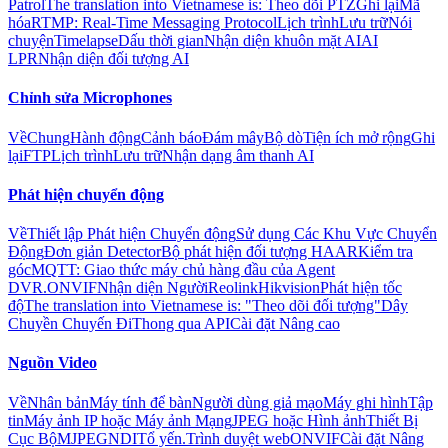
Patrol
The translation into Vietnamese is: Theo dõi PTZ
Ghi lại
Mã
hóa
RTMP: Real-Time Messaging Protocol
Lịch trình
Lưu trữ
Nói
chuyện
Timelapse
Dấu thời gian
Nhận diện khuôn mặt AI
AI
LPR
Nhận diện đối tượng AI
Chỉnh sửa Microphones
Về
Chung
Hành động
Cảnh báo
Đám mây
Bộ dò
Tiện ích mở rộng
Ghi
lại
FTP
Lịch trình
Lưu trữ
Nhận dạng âm thanh AI
Phát hiện chuyển động
Về
Thiết lập Phát hiện Chuyển động
Sử dụng Các Khu Vực Chuyển
Động
Đơn giản Detector
Bộ phát hiện đối tượng HAAR
Kiểm tra
góc
MQTT: Giao thức máy chủ hàng đầu của Agent
DVR.
ONVIF
Nhận diện Người
Reolink
Hikvision
Phát hiện tốc
độ
The translation into Vietnamese is: "Theo dõi đối tượng"
Dây
Chuyền Chuyến Đi
Thong qua API
Cài đặt Nâng cao
Nguồn Video
Về
Nhân bản
Máy tính để bàn
Người dùng giả mạo
Máy ghi hình
Tập
tin
Máy ảnh IP hoặc Máy ảnh Mạng
JPEG hoặc Hình ảnh
Thiết Bị
Cục Bộ
MJPEG
NDI
Tổ yến.
Trình duyệt web
ONVIF
Cài đặt Nâng