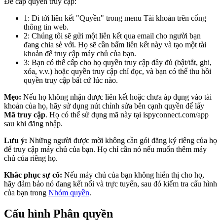
Để cấp quyền truy cập:
1: Đi tới liên kết "Quyền" trong menu Tài khoản
trên cổng
thông tin web.
2: Chúng tôi sẽ gửi một liên kết qua email cho người bạn
đang chia sẻ với. Họ sẽ cần bấm liên kết này và tạo một tài
khoản để truy cập máy chủ của bạn.
3: Bạn có thể cấp cho họ quyền truy cập đầy đủ (bật/tắt, ghi,
xóa, v.v.) hoặc quyền truy cập chỉ đọc, và bạn có thể thu hồi
quyền truy cập bất cứ lúc nào.
Mẹo:
Nếu họ không nhận được liên kết hoặc chưa áp dụng vào tài
khoản của họ, hãy sử dụng nút chỉnh sửa bên cạnh quyền để lấy
Mã truy cập
. Họ có thể sử dụng mã này tại ispyconnect.com/app
sau khi đăng nhập.
Lưu ý:
Những người được mời không cần gói đăng ký riêng của họ
để truy cập máy chủ của bạn. Họ chỉ cần nó nếu muốn thêm máy
chủ của riêng họ.
Khắc phục sự cố:
Nếu máy chủ của bạn không hiển thị cho họ,
hãy đảm bảo nó đang kết nối và trực tuyến, sau đó kiểm tra cấu hình
của bạn trong
Nhóm quyền
.
Cấu hình Phân quyền