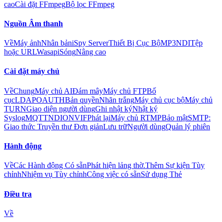
cao
Cài đặt FFmpeg
Bộ lọc FFmpeg
Nguồn Âm thanh
Về
Máy ảnh
Nhân bản
iSpy Server
Thiết Bị Cục Bộ
MP3
NDI
Tệp
hoặc URL
Wasapi
Sóng
Nâng cao
Cài đặt máy chủ
Về
Chung
Máy chủ AI
Đám mây
Máy chủ FTP
Bố
cục
LDAP
OAUTH
Bản quyền
Nhãn trắng
Máy chủ cục bộ
Máy chủ
TURN
Giao diện người dùng
Ghi nhật ký
Nhật ký
Syslog
MQTT
NDI
ONVIF
Phát lại
Máy chủ RTMP
Bảo mật
SMTP:
Giao thức Truyền thư Đơn giản
Lưu trữ
Người dùng
Quản lý phiên
Hành động
Về
Các Hành động Có sẵn
Phát hiện lảng thờ.
Thêm Sự kiện Tùy
chỉnh
Nhiệm vụ Tùy chỉnh
Công việc có sẵn
Sử dụng Thẻ
Điều tra
Về