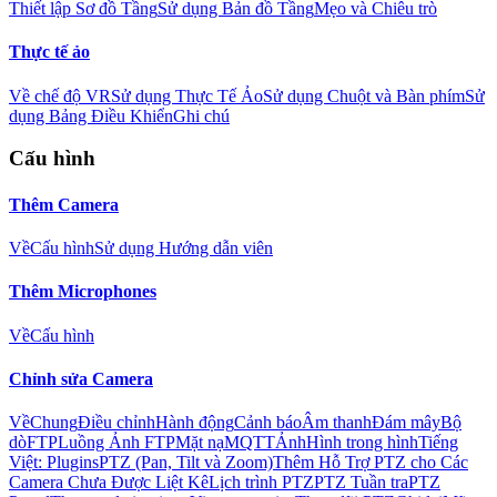
Thiết lập Sơ đồ Tầng
Sử dụng Bản đồ Tầng
Mẹo và Chiêu trò
Thực tế ảo
Về chế độ VR
Sử dụng Thực Tế Ảo
Sử dụng Chuột và Bàn phím
Sử
dụng Bảng Điều Khiển
Ghi chú
Cấu hình
Thêm Camera
Về
Cấu hình
Sử dụng Hướng dẫn viên
Thêm Microphones
Về
Cấu hình
Chỉnh sửa Camera
Về
Chung
Điều chỉnh
Hành động
Cảnh báo
Âm thanh
Đám mây
Bộ
dò
FTP
Luồng Ảnh FTP
Mặt nạ
MQTT
Ảnh
Hình trong hình
Tiếng
Việt: Plugins
PTZ (Pan, Tilt và Zoom)
Thêm Hỗ Trợ PTZ cho Các
Camera Chưa Được Liệt Kê
Lịch trình PTZ
PTZ Tuần tra
PTZ