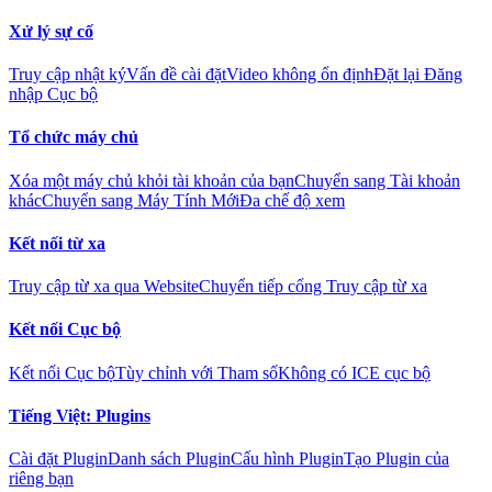
Xử lý sự cố
Truy cập nhật ký
Vấn đề cài đặt
Video không ổn định
Đặt lại Đăng
nhập Cục bộ
Tổ chức máy chủ
Xóa một máy chủ khỏi tài khoản của bạn
Chuyển sang Tài khoản
khác
Chuyển sang Máy Tính Mới
Đa chế độ xem
Kết nối từ xa
Truy cập từ xa qua Website
Chuyển tiếp cổng Truy cập từ xa
Kết nối Cục bộ
Kết nối Cục bộ
Tùy chỉnh với Tham số
Không có ICE cục bộ
Tiếng Việt: Plugins
Cài đặt Plugin
Danh sách Plugin
Cấu hình Plugin
Tạo Plugin của
riêng bạn