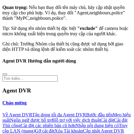
Quan trọng:
Nếu bạn thay đổi tên máy chủ, hãy cập nhật quyền
truy cập cho phù hợp. Ví dụ, thay đổi "Agent,neighbours,police"
thành "MyPC,neighbours,police".
Tip: Sử dụng tên nhóm thiết bị đặc biệt
"exclude"
để camera hoặc
micro không xuất hiện trong quyền truy cập của người khác.
Ghi chú: Trường Nhóm của thiết bị cũng được sử dụng bởi giao
diện HTTP và dòng lệnh để kiểm soát các nhóm thiết bị.
Agent DVR Hướng dẫn người dùng
Agent DVR
Chào mừng
Về Agent DVR
Tận dụng tối đa Agent DVR
Bước đầu tiên
Mẹo hiệu
suất
Ngôn ngữ được hỗ trợ
Hỗ trợ với việc dịch thuật
Cài đặt
Cài đặt
Thủ công
Cài đặt các phiên bản cũ hơn
Nhập nội dung hiện có
Truy
cập LAN (mạng)
Gỡ cài đặt
Xóa Tài khoản
Cập nhật Agent DVR