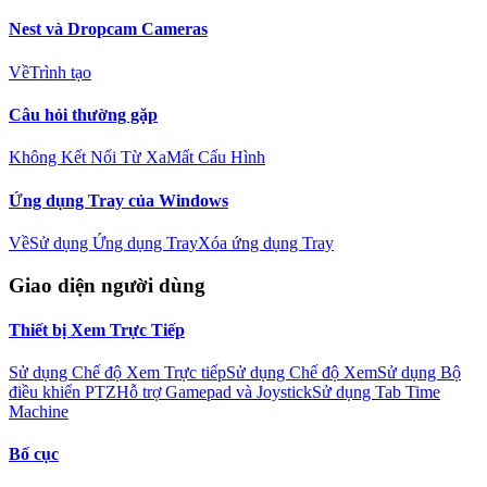
Nest và Dropcam Cameras
Về
Trình tạo
Câu hỏi thường gặp
Không Kết Nối Từ Xa
Mất Cấu Hình
Ứng dụng Tray của Windows
Về
Sử dụng Ứng dụng Tray
Xóa ứng dụng Tray
Giao diện người dùng
Thiết bị Xem Trực Tiếp
Sử dụng Chế độ Xem Trực tiếp
Sử dụng Chế độ Xem
Sử dụng Bộ
điều khiển PTZ
Hỗ trợ Gamepad và Joystick
Sử dụng Tab Time
Machine
Bố cục