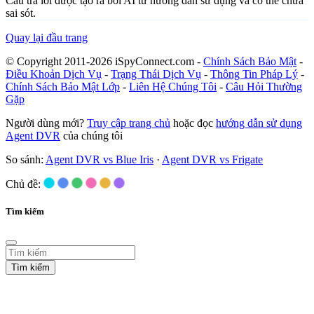
Câu trả lời được tạo ra bởi AI từ hướng dẫn sử dụng và có thể chứa
sai sót.
Quay lại đầu trang
© Copyright 2011-2026 iSpyConnect.com -
Chính Sách Bảo Mật
-
Điều Khoản Dịch Vụ
-
Trạng Thái Dịch Vụ
-
Thông Tin Pháp Lý
-
Chính Sách Bảo Mật Lớp
-
Liên Hệ Chúng Tôi
-
Câu Hỏi Thường
Gặp
Người dùng mới?
Truy cập trang chủ
hoặc đọc
hướng dẫn sử dụng
Agent DVR
của chúng tôi
So sánh:
Agent DVR vs Blue Iris
·
Agent DVR vs Frigate
Chủ đề:
Tìm kiếm
Tìm kiếm