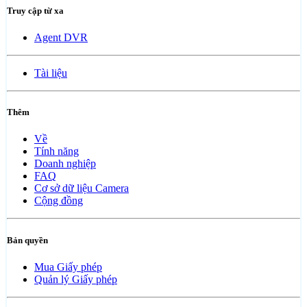
Truy cập từ xa
Agent DVR
Tài liệu
Thêm
Về
Tính năng
Doanh nghiệp
FAQ
Cơ sở dữ liệu Camera
Cộng đồng
Bản quyền
Mua Giấy phép
Quản lý Giấy phép