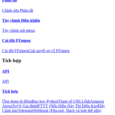
Phím tắt
Chỉnh sửa Phím tắt
Tùy chỉnh Điều khiển
Tùy chỉnh nút menu
Cài đặt FFmpeg
Cài đặt FFmpeg
Giải quyết sự cố FFmpeg
Tích hợp
API
API
Tích hợp
Ứng dụng di động
Bao bọc Python
Tham số URL
Lệnh
Amazon
Alexa
Trợ lý Gia đình
IFTTT (Nếu Điều Này Thì Điều Kia)
Đẩy
Cảnh báo
Telegram
Webhook (Discord, Slack và hơn thế nữa)