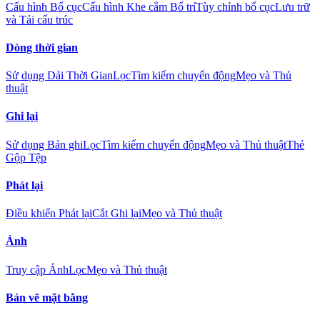
Cấu hình Bố cục
Cấu hình Khe cắm Bố trí
Tùy chỉnh bố cục
Lưu trữ
và Tải cấu trúc
Dòng thời gian
Sử dụng Dải Thời Gian
Lọc
Tìm kiếm chuyển động
Mẹo và Thủ
thuật
Ghi lại
Sử dụng Bản ghi
Lọc
Tìm kiếm chuyển động
Mẹo và Thủ thuật
Thẻ
Gộp Tệp
Phát lại
Điều khiển Phát lại
Cắt Ghi lại
Mẹo và Thủ thuật
Ảnh
Truy cập Ảnh
Lọc
Mẹo và Thủ thuật
Bản vẽ mặt bằng