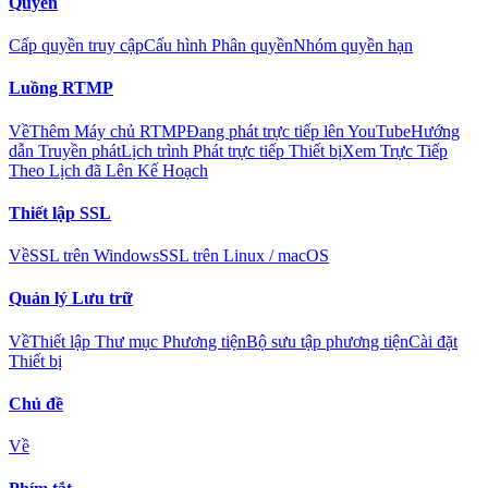
Quyền
Cấp quyền truy cập
Cấu hình Phân quyền
Nhóm quyền hạn
Luồng RTMP
Về
Thêm Máy chủ RTMP
Đang phát trực tiếp lên YouTube
Hướng
dẫn Truyền phát
Lịch trình Phát trực tiếp Thiết bị
Xem Trực Tiếp
Theo Lịch đã Lên Kế Hoạch
Thiết lập SSL
Về
SSL trên Windows
SSL trên Linux / macOS
Quản lý Lưu trữ
Về
Thiết lập Thư mục Phương tiện
Bộ sưu tập phương tiện
Cài đặt
Thiết bị
Chủ đề
Về