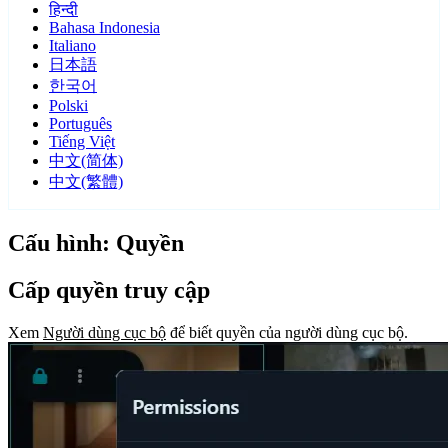
हिन्दी
Bahasa Indonesia
Italiano
日本語
한국어
Polski
Português
Tiếng Việt
中文(简体)
中文(繁體)
Cấu hình: Quyền
Cấp quyền truy cập
Xem
Người dùng cục bộ
để biết quyền của người dùng cục bộ.