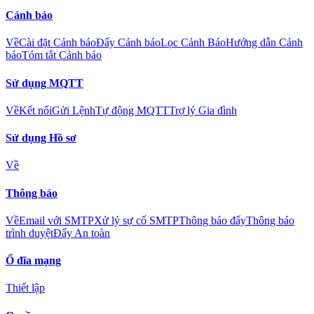
Cảnh báo
Về
Cài đặt Cảnh báo
Đẩy Cảnh báo
Lọc Cảnh Báo
Hướng dẫn Cảnh
báo
Tóm tắt Cảnh báo
Sử dụng MQTT
Về
Kết nối
Gửi Lệnh
Tự động MQTT
Trợ lý Gia đình
Sử dụng Hồ sơ
Về
Thông báo
Về
Email với SMTP
Xử lý sự cố SMTP
Thông báo đẩy
Thông báo
trình duyệt
Đẩy An toàn
Ổ đĩa mạng
Thiết lập