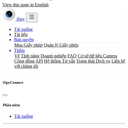
View this page in English
iSpy
Tải xuống
Tài liệu
Bản quyền
Mua Giấy phép
Quản lý Giấy phép
Thêm
Về
Tính năng
Doanh nghiệp
FAQ
Cơ sở dữ liệu Camera
Cộng đồng
API
Hệ thống Tư vấn
Trạng thái Dịch vụ
Liên hệ
với chúng tôi
iSpyConnect
Phần mềm
Tải xuống