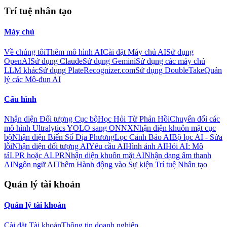
Trí tuệ nhân tạo
Máy chủ
Về chúng tôi
Thêm mô hình AI
Cài đặt Máy chủ AI
Sử dụng
OpenAI
Sử dụng Claude
Sử dụng Gemini
Sử dụng các máy chủ
LLM khác
Sử dụng PlateRecognizer.com
Sử dụng DoubleTake
Quản
lý các Mô-đun AI
Cấu hình
Nhận diện Đối tượng Cục bộ
Học Hỏi Từ Phản Hồi
Chuyển đổi các
mô hình Ultralytics YOLO sang ONNX
Nhận diện khuôn mặt cục
bộ
Nhận diện Biển Số Địa Phương
Lọc Cảnh Báo AI
Bộ lọc AI - Sửa
lỗi
Nhận diện đối tượng AI
Yêu cầu AI
Hình ảnh AI
Hỏi AI: Mô
tả
LPR hoặc ALPR
Nhận diện khuôn mặt AI
Nhận dạng âm thanh
AI
Ngôn ngữ AI
Thêm Hành động vào Sự kiện Trí tuệ Nhân tạo
Quản lý tài khoản
Quản lý tài khoản
Cài đặt Tài khoản
Thông tin doanh nghiệp