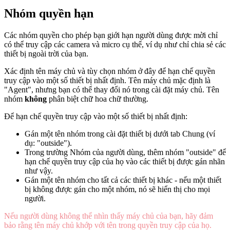
Nhóm quyền hạn
Các nhóm quyền cho phép bạn giới hạn người dùng được mời chỉ
có thể truy cập các camera và micro cụ thể, ví dụ như chỉ chia sẻ các
thiết bị ngoài trời của bạn.
Xác định tên máy chủ và tùy chọn nhóm ở đây để hạn chế quyền
truy cập vào một số thiết bị nhất định. Tên máy chủ mặc định là
"Agent", nhưng bạn có thể thay đổi nó trong cài đặt máy chủ. Tên
nhóm
không
phân biệt chữ hoa chữ thường.
Để hạn chế quyền truy cập vào một số thiết bị nhất định:
Gán một tên nhóm trong cài đặt thiết bị dưới tab Chung (ví
dụ: "outside").
Trong trường Nhóm của người dùng, thêm nhóm "outside" để
hạn chế quyền truy cập của họ vào các thiết bị được gán nhãn
như vậy.
Gán một tên nhóm cho tất cả các thiết bị khác - nếu một thiết
bị không được gán cho một nhóm, nó sẽ hiển thị cho mọi
người.
Nếu người dùng không thể nhìn thấy máy chủ của bạn, hãy đảm
bảo rằng tên máy chủ khớp với tên trong quyền truy cập của họ.