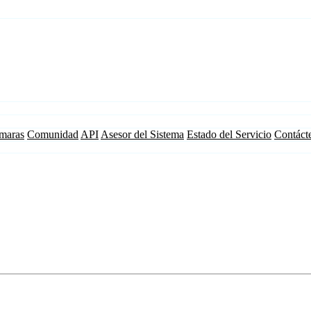
maras
Comunidad
API
Asesor del Sistema
Estado del Servicio
Contáct