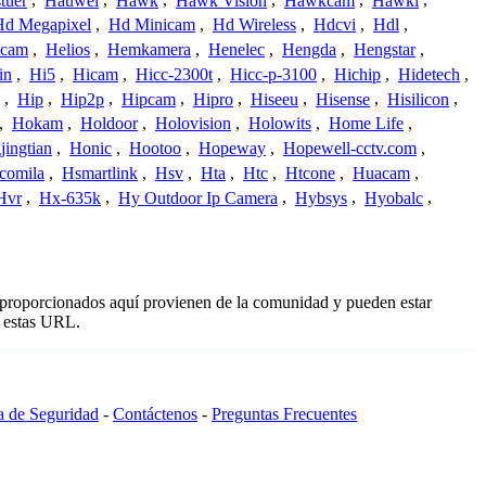
tuer
,
Hauwei
,
Hawk
,
Hawk Vision
,
Hawkcam
,
Hawki
,
Hd Megapixel
,
Hd Minicam
,
Hd Wireless
,
Hdcvi
,
Hdl
,
ucam
,
Helios
,
Hemkamera
,
Henelec
,
Hengda
,
Hengstar
,
in
,
Hi5
,
Hicam
,
Hicc-2300t
,
Hicc-p-3100
,
Hichip
,
Hidetech
,
,
Hip
,
Hip2p
,
Hipcam
,
Hipro
,
Hiseeu
,
Hisense
,
Hisilicon
,
,
Hokam
,
Holdoor
,
Holovision
,
Holowits
,
Home Life
,
ingtian
,
Honic
,
Hootoo
,
Hopeway
,
Hopewell-cctv.com
,
comila
,
Hsmartlink
,
Hsv
,
Hta
,
Htc
,
Htcone
,
Huacam
,
Hvr
,
Hx-635k
,
Hy Outdoor Ip Camera
,
Hybsys
,
Hyobalc
,
 proporcionados aquí provienen de la comunidad y pueden estar
o estas URL.
ca de Seguridad
-
Contáctenos
-
Preguntas Frecuentes