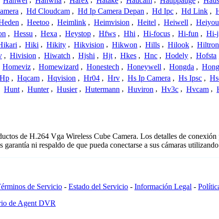
,
Hanwei
,
Hanwha
,
Harex
,
Hatake
,
Haucam
,
Hauppauge
,
Haus
amera
,
Hd Cloudcam
,
Hd Ip Camera Depan
,
Hd Ipc
,
Hd Link
,
Heden
,
Heetoo
,
Heimlink
,
Heimvision
,
Heitel
,
Heiwell
,
Heiyo
on
,
Hessu
,
Hexa
,
Heystop
,
Hfws
,
Hhi
,
Hi-focus
,
Hi-fun
,
Hi-j
Hikari
,
Hiki
,
Hikity
,
Hikvision
,
Hikwon
,
Hills
,
Hilook
,
Hiltron
v
,
Hivision
,
Hiwatch
,
Hjshi
,
Hjt
,
Hkes
,
Hnc
,
Hodely
,
Hofsta
,
Homeviz
,
Homewizard
,
Honestech
,
Honeywell
,
Hongda
,
Hongj
Hp
,
Hqcam
,
Hqvision
,
Hr04
,
Hrv
,
Hs Ip Camera
,
Hs Ipsc
,
Hs
,
Hunt
,
Hunter
,
Husier
,
Hutermann
,
Huviron
,
Hv3c
,
Hvcam
,
roductos de H.264 Vga Wireless Cube Camera. Los detalles de conexión
s garantía ni respaldo de que pueda conectarse a sus cámaras utilizand
érminos de Servicio
-
Estado del Servicio
-
Información Legal
-
Políti
ario de Agent DVR