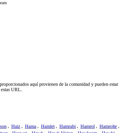
ream
 proporcionados aquí provienen de la comunidad y pueden estar
o estas URL.
ison
,
Haiz
,
Hama
,
Hamlet
,
Hamrabi
,
Hamrol
,
Hamrolte
,