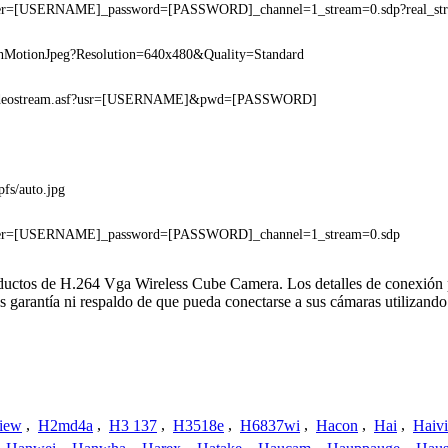
er=[USERNAME]_password=[PASSWORD]_channel=1_stream=0.sdp?real_st
hMotionJpeg?Resolution=640x480&Quality=Standard
ideostream.asf?usr=[USERNAME]&pwd=[PASSWORD]
pfs/auto.jpg
ser=[USERNAME]_password=[PASSWORD]_channel=1_stream=0.sdp
roductos de H.264 Vga Wireless Cube Camera. Los detalles de conexión
s garantía ni respaldo de que pueda conectarse a sus cámaras utilizand
iew
,
H2md4a
,
H3 137
,
H3518e
,
H6837wi
,
Hacon
,
Hai
,
Haiv