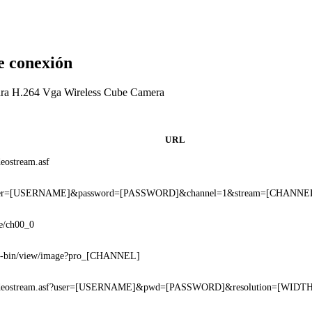
 conexión
mara H.264 Vga Wireless Cube Camera
URL
deostream.asf
ser=[USERNAME]&password=[PASSWORD]&channel=1&stream=[CHANNEL
ve/ch00_0
i-bin/view/image?pro_[CHANNEL]
ideostream.asf?user=[USERNAME]&pwd=[PASSWORD]&resolution=[WIDT