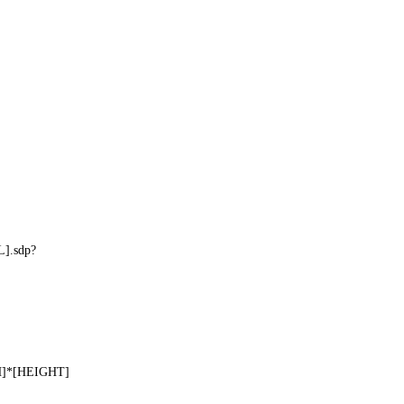
].sdp?
H]*[HEIGHT]