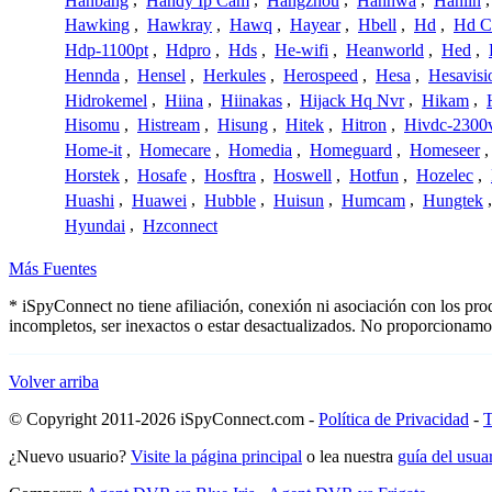
Hanbang
,
Handy Ip Cam
,
Hangzhou
,
Hanhwa
,
Hanlin
Hawking
,
Hawkray
,
Hawq
,
Hayear
,
Hbell
,
Hd
,
Hd C
Hdp-1100pt
,
Hdpro
,
Hds
,
He-wifi
,
Heanworld
,
Hed
,
Hennda
,
Hensel
,
Herkules
,
Herospeed
,
Hesa
,
Hesavisi
Hidrokemel
,
Hiina
,
Hiinakas
,
Hijack Hq Nvr
,
Hikam
,
Hisomu
,
Histream
,
Hisung
,
Hitek
,
Hitron
,
Hivdc-2300
Home-it
,
Homecare
,
Homedia
,
Homeguard
,
Homeseer
Horstek
,
Hosafe
,
Hosftra
,
Hoswell
,
Hotfun
,
Hozelec
,
Huashi
,
Huawei
,
Hubble
,
Huisun
,
Humcam
,
Hungtek
Hyundai
,
Hzconnect
Más Fuentes
* iSpyConnect no tiene afiliación, conexión ni asociación con los p
incompletos, ser inexactos o estar desactualizados. No proporcionamo
Volver arriba
© Copyright 2011-2026 iSpyConnect.com -
Política de Privacidad
-
T
¿Nuevo usuario?
Visite la página principal
o lea nuestra
guía del usu