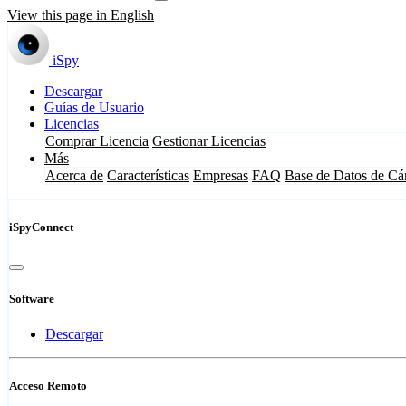
View this page in English
iSpy
Descargar
Guías de Usuario
Licencias
Comprar Licencia
Gestionar Licencias
Más
Acerca de
Características
Empresas
FAQ
Base de Datos de Cá
iSpyConnect
Software
Descargar
Acceso Remoto