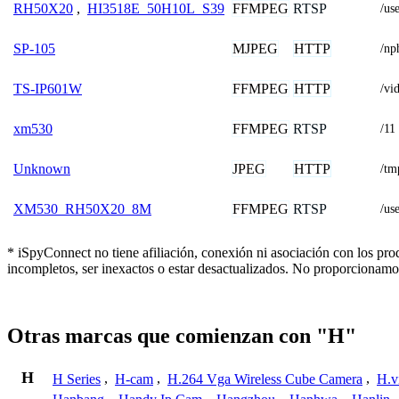
FFMPEG
RTSP
RH50X20
,
HI3518E_50H10L_S39
/us
MJPEG
HTTP
SP-105
/np
FFMPEG
HTTP
TS-IP601W
/v
FFMPEG
RTSP
xm530
/11
JPEG
HTTP
Unknown
/tm
FFMPEG
RTSP
XM530_RH50X20_8M
/u
* iSpyConnect no tiene afiliación, conexión ni asociación con los p
incompletos, ser inexactos o estar desactualizados. No proporcionamo
Otras marcas que comienzan con "H"
H
H Series
,
H-cam
,
H.264 Vga Wireless Cube Camera
,
H.v