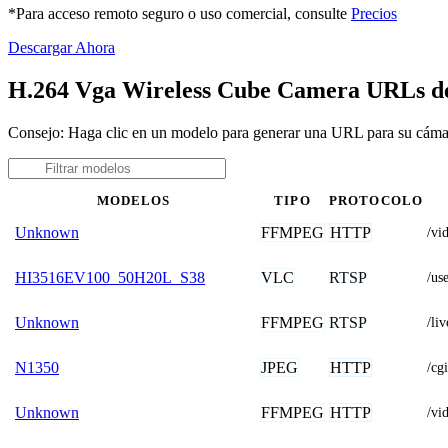
*Para acceso remoto seguro o uso comercial, consulte
Precios
Descargar Ahora
H.264 Vga Wireless Cube Camera URLs de
Consejo: Haga clic en un modelo para generar una URL para su cá
MODELOS
TIPO
PROTOCOLO
FFMPEG
HTTP
Unknown
/vi
VLC
RTSP
HI3516EV100_50H20L_S38
/u
FFMPEG
RTSP
Unknown
/li
JPEG
HTTP
N1350
/cg
FFMPEG
HTTP
Unknown
/v