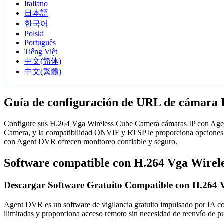
Italiano
日本語
한국어
Polski
Português
Tiếng Việt
中文(简体)
中文(繁體)
Guía de configuración de URL de cámara
Configure sus H.264 Vga Wireless Cube Camera cámaras IP con Agent
Camera, y la compatibilidad ONVIF y RTSP le proporciona opciones d
con Agent DVR ofrecen monitoreo confiable y seguro.
Software compatible con H.264 Vga Wire
Descargar Software Gratuito Compatible con H.264
Agent DVR es un software de vigilancia gratuito impulsado por IA con 
ilimitadas y proporciona acceso remoto sin necesidad de reenvío de 