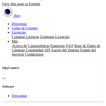
View this page in English
iSpy
Descargar
Guías de Usuario
Licencias
Comprar Licencia
Gestionar Licencias
Más
Acerca de
Características
Empresas
FAQ
Base de Datos de
Cámaras
Comunidad
API
Asesor del Sistema
Estado del
Servicio
Contáctenos
iSpyConnect
Software
Descargar