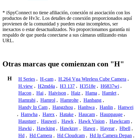
* iSpyConnect no tiene afiliación, conexión ni asociación con los
productos de Hv3c. Los detalles de conexión proporcionados aquí
provienen de la comunidad y pueden estar incompletos, ser
inexactos o estar desactualizados. No proporcionamos garantía ni
respaldo de que pueda conectarse a sus cámaras utilizando estas
URL.
Otras marcas que comienzan con "H"
H
H Series
,
H-cam
,
H.264 Vga Wireless Cube Camera
,
H.view
,
H2md4a
,
H3 137
,
H3518e
,
H6837wi
,
Hacon
,
Hai
,
Haivison
,
Haiz
,
Hama
,
Hamlet
,
Hamrabi
,
Hamrol
,
Hamrolte
,
Hanbang
,
Handy Ip Cam
,
Hangzhou
,
Hanhwa
,
Hanlin
,
Hanwei
,
Hanwha
,
Harex
,
Hatake
,
Haucam
,
Hauppauge
,
Haustuer
,
Hauwei
,
Hawk
,
Hawk Vision
,
Hawkcam
,
Hawki
,
Hawking
,
Hawkray
,
Hawq
,
Hayear
,
Hbell
,
Hd
,
Hd Camera
,
Hd Cloudcam
,
Hd Ip Camera Depan
,