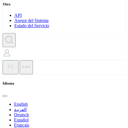
Otro
API
Asesor del Sistema
Estado del Servicio
ES
Idioma
English
العربية
Deutsch
Español
Français