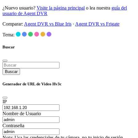
¿Nuevo usuario?
Visite la página principal
o lea nuestra
guía del
usuario de Agent DVR
Comparar:
Agent DVR vs Blue Iris
·
Agent DVR vs Frigate
Tema:
Buscar
Buscar
Generador de URL de Video Hv3c
IP
Nombre de Usuario
Contraseña
Nota: Usa las credenciales de tu cámara, no tu inicio de sesión