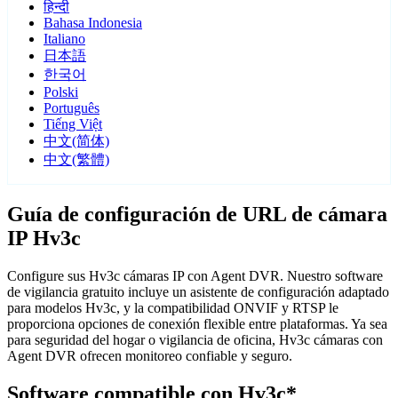
हिन्दी
Bahasa Indonesia
Italiano
日本語
한국어
Polski
Português
Tiếng Việt
中文(简体)
中文(繁體)
Guía de configuración de URL de cámara
IP Hv3c
Configure sus Hv3c cámaras IP con Agent DVR. Nuestro software
de vigilancia gratuito incluye un asistente de configuración adaptado
para modelos Hv3c, y la compatibilidad ONVIF y RTSP le
proporciona opciones de conexión flexible entre plataformas. Ya sea
para seguridad del hogar o vigilancia de oficina, Hv3c cámaras con
Agent DVR ofrecen monitoreo confiable y seguro.
Software compatible con Hv3c*