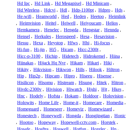
Hd Ipc
,
Hd Link
,
Hd Megapixel
,
Hd Minicam
,
Hd Wireless
,
Hdcvi
,
Hdl
,
Hdp-1100pt
,
Hdpro
,
Hds
,
He-wifi
,
Heanworld
,
Hed
,
Heden
,
Heetoo
,
Heimlink
,
Heimvision
,
Heitel
,
Heiwell
,
Heiyoucam
,
Helios
,
Hemkamera
,
Henelec
,
Hengda
,
Hengstar
,
Hennda
,
Hensel
,
Herkules
,
Herospeed
,
Hesa
,
Hesavision
,
Hessu
,
Hexa
,
Heystop
,
Hfws
,
Hhi
,
Hi-focus
,
Hi-fun
,
Hi-jin
,
Hi5
,
Hicam
,
Hicc-2300t
,
Hicc-p-3100
,
Hichip
,
Hidetech
,
Hidrokemel
,
Hiina
,
Hiinakas
,
Hijack Hq Nvr
,
Hikam
,
Hikari
,
Hiki
,
Hikity
,
Hikvision
,
Hikwon
,
Hills
,
Hilook
,
Hiltron
,
Hip
,
Hip2p
,
Hipcam
,
Hipro
,
Hiseeu
,
Hisense
,
Hisilicon
,
Hisomu
,
Histream
,
Hisung
,
Hitek
,
Hitron
,
Hivdc-2300v
,
Hivision
,
Hiwatch
,
Hjshi
,
Hjt
,
Hkes
,
Hnc
,
Hodely
,
Hofsta
,
Hokam
,
Holdoor
,
Holovision
,
Holowits
,
Home Life
,
Home-it
,
Homecare
,
Homedia
,
Homeguard
,
Homeseer
,
Homeviz
,
Homewizard
,
Honestech
,
Honeywell
,
Hongda
,
Hongjingtian
,
Honic
,
Hootoo
,
Hopeway
,
Hopewell-cctv.com
,
Horstek
,
Hosafe
,
Hosftra
,
Hoswell
,
Hotfun
,
Hozelec
,
Hp
,