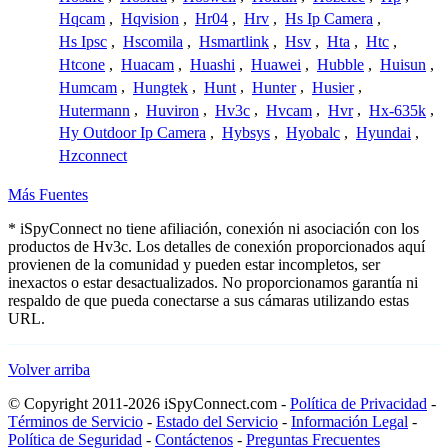
Hqcam
,
Hqvision
,
Hr04
,
Hrv
,
Hs Ip Camera
,
Hs Ipsc
,
Hscomila
,
Hsmartlink
,
Hsv
,
Hta
,
Htc
,
Htcone
,
Huacam
,
Huashi
,
Huawei
,
Hubble
,
Huisun
,
Humcam
,
Hungtek
,
Hunt
,
Hunter
,
Husier
,
Hutermann
,
Huviron
,
Hv3c
,
Hvcam
,
Hvr
,
Hx-635k
,
Hy Outdoor Ip Camera
,
Hybsys
,
Hyobalc
,
Hyundai
,
Hzconnect
Más Fuentes
* iSpyConnect no tiene afiliación, conexión ni asociación con los
productos de Hv3c. Los detalles de conexión proporcionados aquí
provienen de la comunidad y pueden estar incompletos, ser
inexactos o estar desactualizados. No proporcionamos garantía ni
respaldo de que pueda conectarse a sus cámaras utilizando estas
URL.
Volver arriba
© Copyright 2011-2026 iSpyConnect.com -
Política de Privacidad
-
Términos de Servicio
-
Estado del Servicio
-
Información Legal
-
Política de Seguridad
-
Contáctenos
-
Preguntas Frecuentes