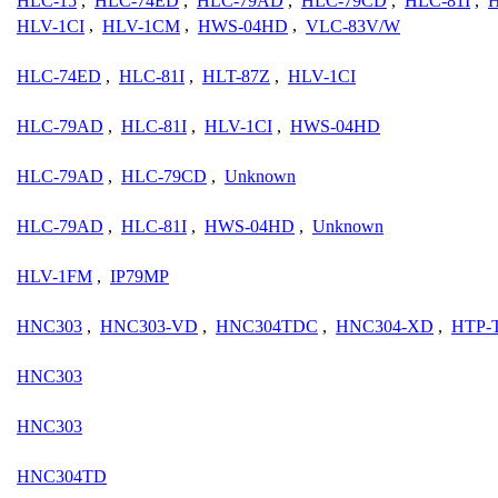
HLC-15
,
HLC-74ED
,
HLC-79AD
,
HLC-79CD
,
HLC-81I
,
H
HLV-1CI
,
HLV-1CM
,
HWS-04HD
,
VLC-83V/W
HLC-74ED
,
HLC-81I
,
HLT-87Z
,
HLV-1CI
HLC-79AD
,
HLC-81I
,
HLV-1CI
,
HWS-04HD
HLC-79AD
,
HLC-79CD
,
Unknown
HLC-79AD
,
HLC-81I
,
HWS-04HD
,
Unknown
HLV-1FM
,
IP79MP
HNC303
,
HNC303-VD
,
HNC304TDC
,
HNC304-XD
,
HTP-
HNC303
HNC303
HNC304TD