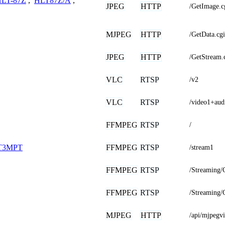
LT-87Z
,
HLT87Z/A
,
JPEG
HTTP
/GetImage
MJPEG
HTTP
/GetData.cg
JPEG
HTTP
/GetStream.
VLC
RTSP
/v2
VLC
RTSP
/video1+aud
FFMPEG
RTSP
/
FFMPEG
RTSP
T3MPT
/stream1
FFMPEG
RTSP
/Streaming/
FFMPEG
RTSP
/Streaming/
MJPEG
HTTP
/api/mjpeg