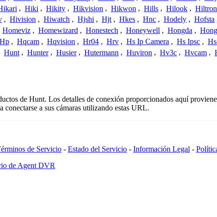
Hikari
,
Hiki
,
Hikity
,
Hikvision
,
Hikwon
,
Hills
,
Hilook
,
Hiltron
v
,
Hivision
,
Hiwatch
,
Hjshi
,
Hjt
,
Hkes
,
Hnc
,
Hodely
,
Hofsta
,
Homeviz
,
Homewizard
,
Honestech
,
Honeywell
,
Hongda
,
Hongj
Hp
,
Hqcam
,
Hqvision
,
Hr04
,
Hrv
,
Hs Ip Camera
,
Hs Ipsc
,
Hs
,
Hunt
,
Hunter
,
Husier
,
Hutermann
,
Huviron
,
Hv3c
,
Hvcam
,
oductos de Hunt. Los detalles de conexión proporcionados aquí proviene
a conectarse a sus cámaras utilizando estas URL.
érminos de Servicio
-
Estado del Servicio
-
Información Legal
-
Políti
ario de Agent DVR