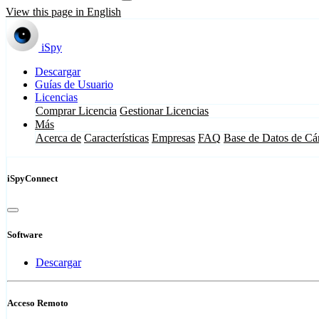
View this page in English
iSpy
Descargar
Guías de Usuario
Licencias
Comprar Licencia
Gestionar Licencias
Más
Acerca de
Características
Empresas
FAQ
Base de Datos de Cá
iSpyConnect
Software
Descargar
Acceso Remoto