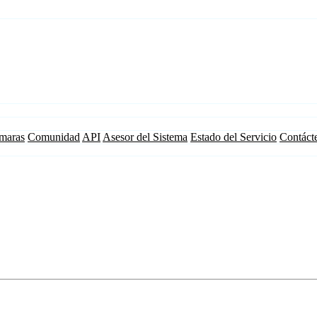
maras
Comunidad
API
Asesor del Sistema
Estado del Servicio
Contáct