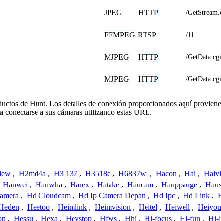
JPEG
HTTP
/GetStream.
FFMPEG
RTSP
/11
MJPEG
HTTP
/GetData.c
MJPEG
HTTP
/GetData.c
oductos de Hunt. Los detalles de conexión proporcionados aquí proviene
a conectarse a sus cámaras utilizando estas URL.
iew
,
H2md4a
,
H3 137
,
H3518e
,
H6837wi
,
Hacon
,
Hai
,
Haiv
,
Hanwei
,
Hanwha
,
Harex
,
Hatake
,
Haucam
,
Hauppauge
,
Haus
amera
,
Hd Cloudcam
,
Hd Ip Camera Depan
,
Hd Ipc
,
Hd Link
,
Heden
,
Heetoo
,
Heimlink
,
Heimvision
,
Heitel
,
Heiwell
,
Heiyo
on
,
Hessu
,
Hexa
,
Heystop
,
Hfws
,
Hhi
,
Hi-focus
,
Hi-fun
,
Hi-j