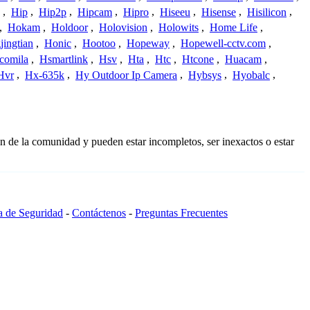
,
Hip
,
Hip2p
,
Hipcam
,
Hipro
,
Hiseeu
,
Hisense
,
Hisilicon
,
,
Hokam
,
Holdoor
,
Holovision
,
Holowits
,
Home Life
,
ingtian
,
Honic
,
Hootoo
,
Hopeway
,
Hopewell-cctv.com
,
comila
,
Hsmartlink
,
Hsv
,
Hta
,
Htc
,
Htcone
,
Huacam
,
Hvr
,
Hx-635k
,
Hy Outdoor Ip Camera
,
Hybsys
,
Hyobalc
,
n de la comunidad y pueden estar incompletos, ser inexactos o estar
ca de Seguridad
-
Contáctenos
-
Preguntas Frecuentes