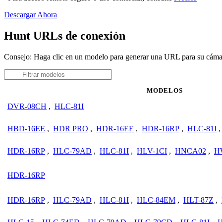
Descargar Ahora
Hunt URLs de conexión
Consejo: Haga clic en un modelo para generar una URL para su cám
MODELOS
DVR-08CH
,
HLC-81I
HBD-16EE
,
HDR PRO
,
HDR-16EE
,
HDR-16RP
,
HLC-81I
HDR-16RP
,
HLC-79AD
,
HLC-81I
,
HLV-1CI
,
HNCA02
,
H
HDR-16RP
HDR-16RP
,
HLC-79AD
,
HLC-81I
,
HLC-84EM
,
HLT-87Z
,