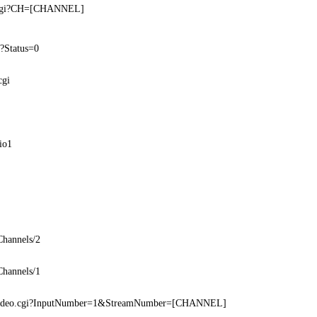
.cgi?CH=[CHANNEL]
i?Status=0
cgi
io1
Channels/2
Channels/1
video.cgi?InputNumber=1&StreamNumber=[CHANNEL]