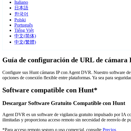
Italiano
日本語
한국어
Polski
Português
Tiếng Việt
中文(简体)
中文(繁體)
Guía de configuración de URL de cámara 
Configure sus Hunt cámaras IP con Agent DVR. Nuestro software de v
opciones de conexión flexible entre plataformas. Ya sea para segurid
Software compatible con Hunt*
Descargar Software Gratuito Compatible con Hunt
Agent DVR es un software de vigilancia gratuito impulsado por IA con 
ilimitadas y proporciona acceso remoto sin necesidad de reenvío de 
*Para acceso remoto seguro o uso comercial, consulte
Precios