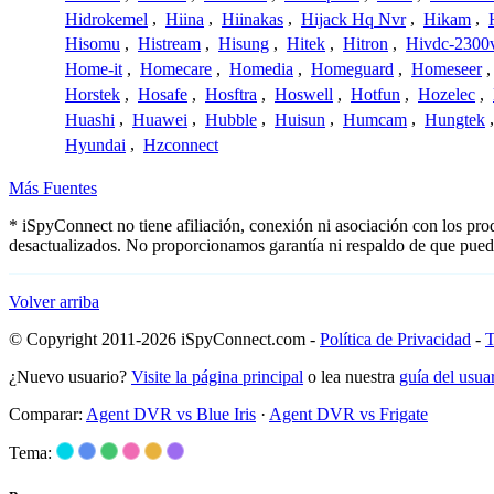
Hidrokemel
,
Hiina
,
Hiinakas
,
Hijack Hq Nvr
,
Hikam
,
Hisomu
,
Histream
,
Hisung
,
Hitek
,
Hitron
,
Hivdc-2300
Home-it
,
Homecare
,
Homedia
,
Homeguard
,
Homeseer
Horstek
,
Hosafe
,
Hosftra
,
Hoswell
,
Hotfun
,
Hozelec
,
Huashi
,
Huawei
,
Hubble
,
Huisun
,
Humcam
,
Hungtek
Hyundai
,
Hzconnect
Más Fuentes
* iSpyConnect no tiene afiliación, conexión ni asociación con los pr
desactualizados. No proporcionamos garantía ni respaldo de que pued
Volver arriba
© Copyright 2011-2026 iSpyConnect.com -
Política de Privacidad
-
T
¿Nuevo usuario?
Visite la página principal
o lea nuestra
guía del usu
Comparar:
Agent DVR vs Blue Iris
·
Agent DVR vs Frigate
Tema: