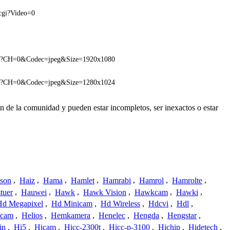
cgi?Video=0
gi?CH=0&Codec=jpeg&Size=1920x1080
gi?CH=0&Codec=jpeg&Size=1280x1024
n de la comunidad y pueden estar incompletos, ser inexactos o estar
ison
,
Haiz
,
Hama
,
Hamlet
,
Hamrabi
,
Hamrol
,
Hamrolte
,
tuer
,
Hauwei
,
Hawk
,
Hawk Vision
,
Hawkcam
,
Hawki
,
Hd Megapixel
,
Hd Minicam
,
Hd Wireless
,
Hdcvi
,
Hdl
,
ucam
,
Helios
,
Hemkamera
,
Henelec
,
Hengda
,
Hengstar
,
in
,
Hi5
,
Hicam
,
Hicc-2300t
,
Hicc-p-3100
,
Hichip
,
Hidetech
,