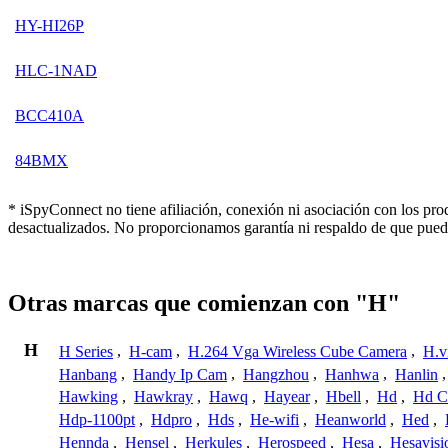
HY-HI26P
HLC-1NAD
BCC410A
84BMX
* iSpyConnect no tiene afiliación, conexión ni asociación con los pr
desactualizados. No proporcionamos garantía ni respaldo de que pued
Otras marcas que comienzan con "H"
H
H Series
,
H-cam
,
H.264 Vga Wireless Cube Camera
,
H.v
Hanbang
,
Handy Ip Cam
,
Hangzhou
,
Hanhwa
,
Hanlin
Hawking
,
Hawkray
,
Hawq
,
Hayear
,
Hbell
,
Hd
,
Hd C
Hdp-1100pt
,
Hdpro
,
Hds
,
He-wifi
,
Heanworld
,
Hed
,
Hennda
,
Hensel
,
Herkules
,
Herospeed
,
Hesa
,
Hesavisi