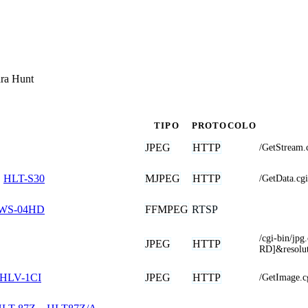
ara Hunt
TIPO
PROTOCOLO
JPEG
HTTP
/GetStream
MJPEG
HTTP
,
HLT-S30
/GetData.
FFMPEG
RTSP
WS-04HD
/cgi-bin/
JPEG
HTTP
RD]&resol
JPEG
HTTP
HLV-1CI
/GetImage.c