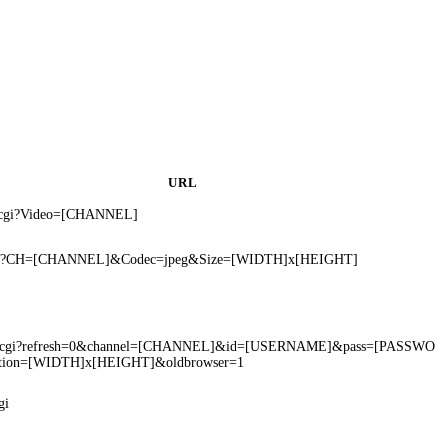
URL
.cgi?Video=[CHANNEL]
cgi?CH=[CHANNEL]&Codec=jpeg&Size=[WIDTH]x[HEIGHT]
jpg.cgi?refresh=0&channel=[CHANNEL]&id=[USERNAME]&pass=[PASSWO
ution=[WIDTH]x[HEIGHT]&oldbrowser=1
gi