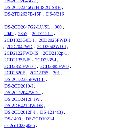
DS-2CD2043G2
,
DS-2CD2346G2H-IS2U-SRB
,
DS-2TD2637B-15P
,
DS-N316
DS-2CD2047G2-LU/SL
,
000
,
2042
,
2355
,
2CD1121-I
,
2CD1323G0E-I
,
2CD2025FWD-I
,
2CD2042WD
,
2CD2042WD-I
,
2CD2122FWD-IS
,
2CD2132p-1
,
2CD2135F-IS
,
2CD2335-I
,
2CD2355FWD-I
,
2CD2385FWD
,
2CD2520F
,
2CD2T55
,
301
,
DS-2CD2385FWD-L
,
DS-2CD2010-I
,
DS-2CD2042WD-I
,
DS-2CD2412F-IW
,
DS-2DE4215IW-DE
,
DS-2CD2012F-I
,
DS-1214(B)
,
DS-1400
,
DS-2CD1021-I
,
ds-2cd1023g0e-i
,