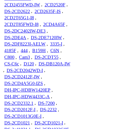
2CD2455FWD-IW
,
2CD2520F
,
DS-2CD2622
,
2CD2635F-IS
,
2CD2T65G1-I8
,
2CD2T85FWD-I8
,
2CD4A65F
,
DS-2DC2402IW-DE3
,
DS-2DE4A
,
DS-2DE7120IW
,
DS-2DF8223I-AELW
,
3335-I
,
4185F
,
444
,
B159H
,
C6N
,
C800
,
Cam3
,
DS-2CDT55
,
CS-C6c
,
D120
,
DS-DB120A-IW
,
DS-2CD2042WD-I
,
DS-2CD2412F-IW
,
DS-2CD4A5G0-IZS
,
DH-IPC-HDBW1420EP
,
DH-IPC-HDW4433C-A
,
DS-2CD2332.1
,
DS-7200
,
DS-2CD2012F-I
,
DS-2232
,
DS-2CD1013G0E-I
,
DS-2CD1021
,
DS-2CD1021-I
,