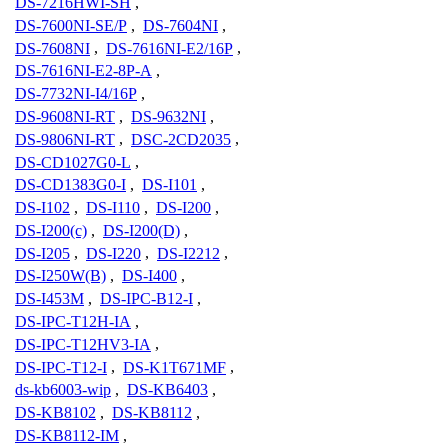
DS-7216HWI-SH
,
DS-7600NI-SE/P
,
DS-7604NI
,
DS-7608NI
,
DS-7616NI-E2/16P
,
DS-7616NI-E2-8P-A
,
DS-7732NI-I4/16P
,
DS-9608NI-RT
,
DS-9632NI
,
DS-9806NI-RT
,
DSC-2CD2035
,
DS-CD1027G0-L
,
DS-CD1383G0-I
,
DS-I101
,
DS-I102
,
DS-I110
,
DS-I200
,
DS-I200(c)
,
DS-I200(D)
,
DS-I205
,
DS-I220
,
DS-I2212
,
DS-I250W(B)
,
DS-I400
,
DS-I453M
,
DS-IPC-B12-I
,
DS-IPC-T12H-IA
,
DS-IPC-T12HV3-IA
,
DS-IPC-T12-I
,
DS-K1T671MF
,
ds-kb6003-wip
,
DS-KB6403
,
DS-KB8102
,
DS-KB8112
,
DS-KB8112-IM
,