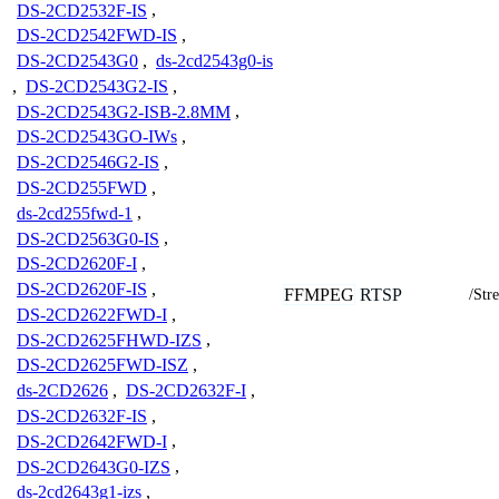
DS-2CD2532F-IS
,
DS-2CD2542FWD-IS
,
DS-2CD2543G0
,
ds-2cd2543g0-is
,
DS-2CD2543G2-IS
,
DS-2CD2543G2-ISB-2.8MM
,
DS-2CD2543GO-IWs
,
DS-2CD2546G2-IS
,
DS-2CD255FWD
,
ds-2cd255fwd-1
,
DS-2CD2563G0-IS
,
DS-2CD2620F-I
,
DS-2CD2620F-IS
,
FFMPEG
RTSP
/Str
DS-2CD2622FWD-I
,
DS-2CD2625FHWD-IZS
,
DS-2CD2625FWD-ISZ
,
ds-2CD2626
,
DS-2CD2632F-I
,
DS-2CD2632F-IS
,
DS-2CD2642FWD-I
,
DS-2CD2643G0-IZS
,
ds-2cd2643g1-izs
,