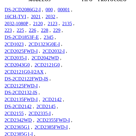
DS-2CD2086G2-I
,
000
,
00001
,
16CH-TVI
,
2021
,
2032
,
2032-1080P
,
2120
,
2123
,
2135
,
223
,
225
,
226
,
228
,
229
,
DS-2CD1853F-E
,
2345
,
2CD1023
,
2CD1323G0E-I
,
2CD2025FWD-I
,
2CD2032-I
,
2CD2035-I
,
2CD2042WD
,
2CD2043G0
,
2CD2121G0
,
2CD2121G0-I/2AX
,
DS-2CD2122FWD-IS
,
2CD2125FWD-I
,
DS-2CD2132-IS
,
2CD2135FWD-I
,
2CD2142
,
DS-2CD2142
,
2CD2145
,
2CD2155
,
2CD2335-I
,
2CD2342WD
,
2CD2355FWD-I
,
2CD2365G1
,
2CD2385FWD-I
,
2CD2385G1-I
,