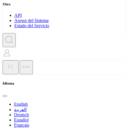
Otro
API
Asesor del Sistema
Estado del Servicio
ES
Idioma
English
العربية
Deutsch
Español
Français