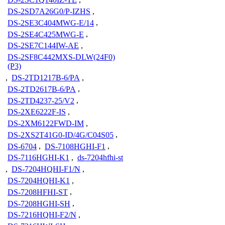
DS-2SD7A26G0/P-IZHS
,
DS-2SE3C404MWG-E/14
,
DS-2SE4C425MWG-E
,
DS-2SE7C144IW-AE
,
DS-2SF8C442MXS-DLW(24F0)
(P3)
,
DS-2TD1217B-6/PA
,
DS-2TD2617B-6/PA
,
DS-2TD4237-25/V2
,
DS-2XE6222F-IS
,
DS-2XM6122FWD-IM
,
DS-2XS2T41G0-ID/4G/C04S05
,
DS-6704
,
DS-7108HGHI-F1
,
DS-7116HGHI-K1
,
ds-7204hfhi-st
,
DS-7204HQHI-F1/N
,
DS-7204HQHI-K1
,
DS-7208HFHI-ST
,
DS-7208HGHI-SH
,
DS-7216HQHI-F2/N
,