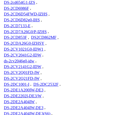
DS-2cd654G1-IZS
,
DS-2CD6986F
,
DS-2CD6D54FWD-IZHS
,
DS-2CD6D82g0-IHS
,
DS-2CD7133-E
,
DS-2CD7A26G0/P-IZHS
,
DS-2CD853F
,
DS2CD862MF
,
DS-2CDA26G0-IZHSY
,
DS-2CV1021G0-IDW1
,
DS-2CV2041G2-IDW
,
ds-2cv2046g0-idw
,
DS-2CV2141G2-IDW
,
DS-2CV2Q01FD-IW
,
DS-2CV2Q21FD-IW
,
DS-2DC1001-I
,
DS-2DC2532F
,
DS-2DE1A200IW-DE3
,
DS-2DE2202I-DE3/W
,
DS-2DE2A404IW
,
DS-2DE2A404IW-DE3
,
DS-2DE2A404IW-DE3(S6)
,