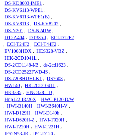
DS-KD8003-IME1
,
DS-KV6113-WPE1
,
DS-KV6113-WPE1(B)
,
DS-KV8113
,
DS-KV8202
,
DS-N201
,
DS-N241W
,
DT2A404
,
DT385-I
,
ECI-D12F2
,
ECI-T24F2
,
ECI-T44F2
,
EV1008HDX
,
HES328-VBZ
,
HIK-2CD1041L
,
DS-2CD1148-I/B
,
ds-2cd1623
,
DS-2CD2522FWD-IS
,
DS-7208HUHI-K1
,
DS7608
,
HW140
,
HK-2CD1041L
,
HK3335
,
HNC328-TD
,
Hnp122-IR/26X
,
HWC P120 D/W
,
HWI-B140H
,
HWI-B640H-V
,
HWI-D129H
,
HWI-D140h
,
HWI-D620H-Z
,
HWI-T020H
,
HWI-T220H
,
HWI-T221H
,
IF52N53-IR
,
IPC-D120
,