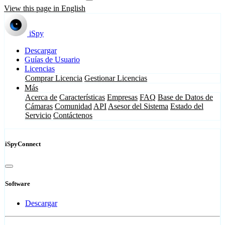
View this page in English
iSpy
Descargar
Guías de Usuario
Licencias
Comprar Licencia
Gestionar Licencias
Más
Acerca de
Características
Empresas
FAQ
Base de Datos de
Cámaras
Comunidad
API
Asesor del Sistema
Estado del
Servicio
Contáctenos
iSpyConnect
Software
Descargar