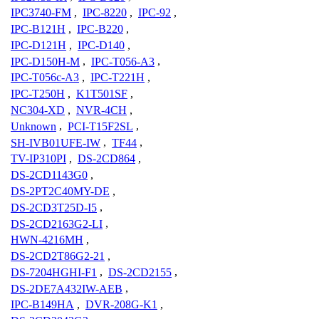
IPC3740-FM
,
IPC-8220
,
IPC-92
,
IPC-B121H
,
IPC-B220
,
IPC-D121H
,
IPC-D140
,
IPC-D150H-M
,
IPC-T056-A3
,
IPC-T056c-A3
,
IPC-T221H
,
IPC-T250H
,
K1T501SF
,
NC304-XD
,
NVR-4CH
,
Unknown
,
PCI-T15F2SL
,
SH-IVB01UFE-IW
,
TF44
,
TV-IP310PI
,
DS-2CD864
,
DS-2CD1143G0
,
DS-2PT2C40MY-DE
,
DS-2CD3T25D-I5
,
DS-2CD2163G2-LI
,
HWN-4216MH
,
DS-2CD2T86G2-21
,
DS-7204HGHI-F1
,
DS-2CD2155
,
DS-2DE7A432IW-AEB
,
IPC-B149HA
,
DVR-208G-K1
,