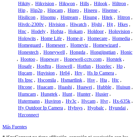
Hikity
,
Hikvision
,
Hikwon
,
Hills
,
Hilook
,
Hiltron
,
Hip
,
Hip2p
,
Hipcam
,
Hipro
,
Hiseeu
,
Hisense
,
Hisilicon
,
Hisomu
,
Histream
,
Hisung
,
Hitek
,
Hitron
,
Hivdc-2300v
,
Hivision
,
Hiwatch
,
Hjshi
,
Hjt
,
Hkes
,
Hnc
,
Hodely
,
Hofsta
,
Hokam
,
Holdoor
,
Holovision
,
Holowits
,
Home Life
,
Home-it
,
Homecare
,
Homedia
,
Homeguard
,
Homeseer
,
Homeviz
,
Homewizard
,
Honestech
,
Honeywell
,
Hongda
,
Hongjingtian
,
Honic
,
Hootoo
,
Hopeway
,
Hopewell-cctv.com
,
Horstek
,
Hosafe
,
Hosftra
,
Hoswell
,
Hotfun
,
Hozelec
,
Hp
,
Hqcam
,
Hqvision
,
Hr04
,
Hrv
,
Hs Ip Camera
,
Hs Ipsc
,
Hscomila
,
Hsmartlink
,
Hsv
,
Hta
,
Htc
,
Htcone
,
Huacam
,
Huashi
,
Huawei
,
Hubble
,
Huisun
,
Humcam
,
Hungtek
,
Hunt
,
Hunter
,
Husier
,
Hutermann
,
Huviron
,
Hv3c
,
Hvcam
,
Hvr
,
Hx-635k
,
Hy Outdoor Ip Camera
,
Hybsys
,
Hyobalc
,
Hyundai
,
Hzconnect
Más Fuentes