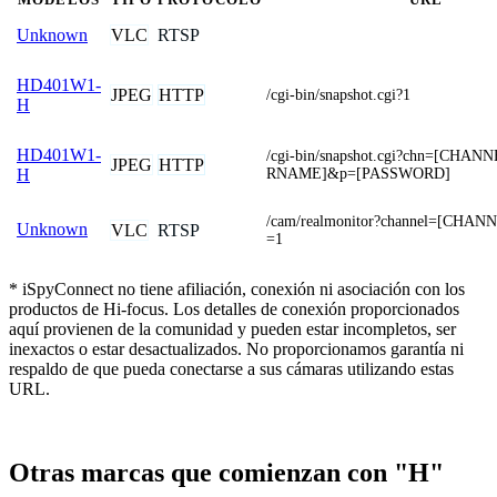
VLC
RTSP
Unknown
HD401W1-
JPEG
HTTP
/cgi-bin/snapshot.cgi?1
H
HD401W1-
/cgi-bin/snapshot.cgi?chn=[CHA
JPEG
HTTP
RNAME]&p=[PASSWORD]
H
/cam/realmonitor?channel=[CHAN
Unknown
VLC
RTSP
=1
* iSpyConnect no tiene afiliación, conexión ni asociación con los
productos de Hi-focus. Los detalles de conexión proporcionados
aquí provienen de la comunidad y pueden estar incompletos, ser
inexactos o estar desactualizados. No proporcionamos garantía ni
respaldo de que pueda conectarse a sus cámaras utilizando estas
URL.
Otras marcas que comienzan con "H"