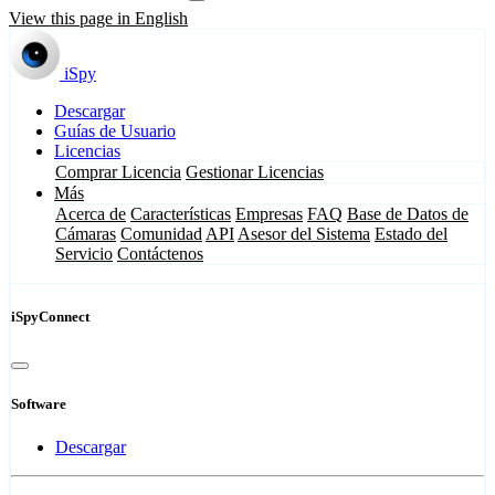
View this page in English
iSpy
Descargar
Guías de Usuario
Licencias
Comprar Licencia
Gestionar Licencias
Más
Acerca de
Características
Empresas
FAQ
Base de Datos de
Cámaras
Comunidad
API
Asesor del Sistema
Estado del
Servicio
Contáctenos
iSpyConnect
Software
Descargar