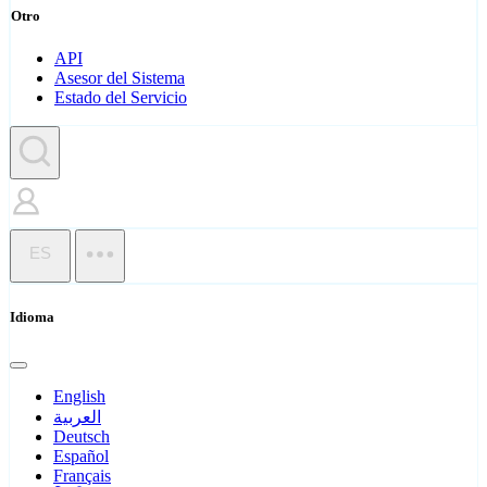
Otro
API
Asesor del Sistema
Estado del Servicio
ES
Idioma
English
العربية
Deutsch
Español
Français