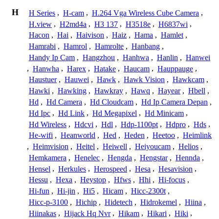
H
H Series
,
H-cam
,
H.264 Vga Wireless Cube Camera
,
H.view
,
H2md4a
,
H3 137
,
H3518e
,
H6837wi
,
Hacon
,
Hai
,
Haivison
,
Haiz
,
Hama
,
Hamlet
,
Hamrabi
,
Hamrol
,
Hamrolte
,
Hanbang
,
Handy Ip Cam
,
Hangzhou
,
Hanhwa
,
Hanlin
,
Hanwei
,
Hanwha
,
Harex
,
Hatake
,
Haucam
,
Hauppauge
,
Haustuer
,
Hauwei
,
Hawk
,
Hawk Vision
,
Hawkcam
,
Hawki
,
Hawking
,
Hawkray
,
Hawq
,
Hayear
,
Hbell
,
Hd
,
Hd Camera
,
Hd Cloudcam
,
Hd Ip Camera Depan
,
Hd Ipc
,
Hd Link
,
Hd Megapixel
,
Hd Minicam
,
Hd Wireless
,
Hdcvi
,
Hdl
,
Hdp-1100pt
,
Hdpro
,
Hds
,
He-wifi
,
Heanworld
,
Hed
,
Heden
,
Heetoo
,
Heimlink
,
Heimvision
,
Heitel
,
Heiwell
,
Heiyoucam
,
Helios
,
Hemkamera
,
Henelec
,
Hengda
,
Hengstar
,
Hennda
,
Hensel
,
Herkules
,
Herospeed
,
Hesa
,
Hesavision
,
Hessu
,
Hexa
,
Heystop
,
Hfws
,
Hhi
,
Hi-focus
,
Hi-fun
,
Hi-jin
,
Hi5
,
Hicam
,
Hicc-2300t
,
Hicc-p-3100
,
Hichip
,
Hidetech
,
Hidrokemel
,
Hiina
,
Hiinakas
,
Hijack Hq Nvr
,
Hikam
,
Hikari
,
Hiki
,