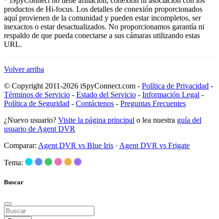
* iSpyConnect no tiene afiliación, conexión ni asociación con los
productos de Hi-focus. Los detalles de conexión proporcionados
aquí provienen de la comunidad y pueden estar incompletos, ser
inexactos o estar desactualizados. No proporcionamos garantía ni
respaldo de que pueda conectarse a sus cámaras utilizando estas
URL.
Volver arriba
© Copyright 2011-2026 iSpyConnect.com -
Política de Privacidad
-
Términos de Servicio
-
Estado del Servicio
-
Información Legal
-
Política de Seguridad
-
Contáctenos
-
Preguntas Frecuentes
¿Nuevo usuario?
Visite la página principal
o lea nuestra
guía del
usuario de Agent DVR
Comparar:
Agent DVR vs Blue Iris
·
Agent DVR vs Frigate
Tema:
Buscar