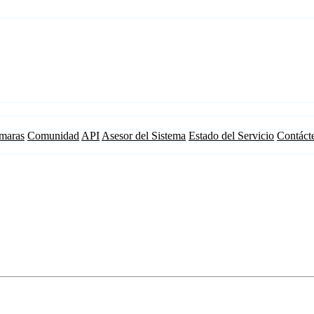
maras
Comunidad
API
Asesor del Sistema
Estado del Servicio
Contáct