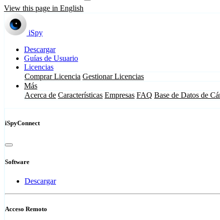
View this page in English
iSpy
Descargar
Guías de Usuario
Licencias
Comprar Licencia
Gestionar Licencias
Más
Acerca de
Características
Empresas
FAQ
Base de Datos de Cá
iSpyConnect
Software
Descargar
Acceso Remoto