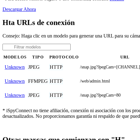
Descargar Ahora
Hta URLs de conexión
Consejo: Haga clic en un modelo para generar una URL para su cáma
MODELOS
TIPO
PROTOCOLO
URL
JPEG
HTTP
Unknown
/snap.jpg?JpegCam=[CHANNEL
FFMPEG
HTTP
Unknown
/web/admin.html
JPEG
HTTP
Unknown
/snap.jpg?JpegCam=80
* iSpyConnect no tiene afiliación, conexión ni asociación con los pr
desactualizados. No proporcionamos garantía ni respaldo de que pued
Otras marcas que comienzan con "H"