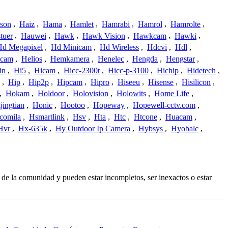
ison
,
Haiz
,
Hama
,
Hamlet
,
Hamrabi
,
Hamrol
,
Hamrolte
,
tuer
,
Hauwei
,
Hawk
,
Hawk Vision
,
Hawkcam
,
Hawki
,
Hd Megapixel
,
Hd Minicam
,
Hd Wireless
,
Hdcvi
,
Hdl
,
ucam
,
Helios
,
Hemkamera
,
Henelec
,
Hengda
,
Hengstar
,
in
,
Hi5
,
Hicam
,
Hicc-2300t
,
Hicc-p-3100
,
Hichip
,
Hidetech
,
,
Hip
,
Hip2p
,
Hipcam
,
Hipro
,
Hiseeu
,
Hisense
,
Hisilicon
,
,
Hokam
,
Holdoor
,
Holovision
,
Holowits
,
Home Life
,
ingtian
,
Honic
,
Hootoo
,
Hopeway
,
Hopewell-cctv.com
,
comila
,
Hsmartlink
,
Hsv
,
Hta
,
Htc
,
Htcone
,
Huacam
,
Hvr
,
Hx-635k
,
Hy Outdoor Ip Camera
,
Hybsys
,
Hyobalc
,
 de la comunidad y pueden estar incompletos, ser inexactos o estar