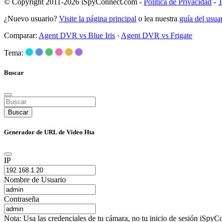
© Copyright 2011-2026 iSpyConnect.com -
Política de Privacidad
-
T
¿Nuevo usuario?
Visite la página principal
o lea nuestra
guía del usu
Comparar:
Agent DVR vs Blue Iris
·
Agent DVR vs Frigate
Tema:
Buscar
Buscar
Generador de URL de Video Hta
IP
Nombre de Usuario
Contraseña
Nota: Usa las credenciales de tu cámara, no tu inicio de sesión iSpyCo