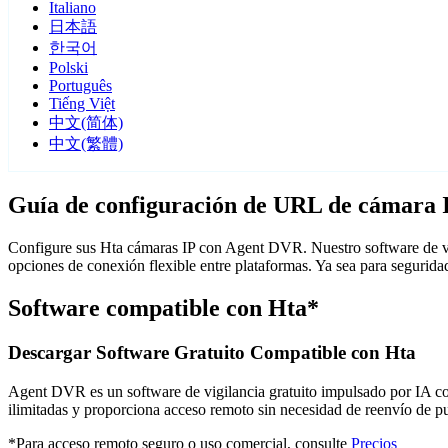
Italiano
日本語
한국어
Polski
Português
Tiếng Việt
中文(简体)
中文(繁體)
Guía de configuración de URL de cámara 
Configure sus Hta cámaras IP con Agent DVR. Nuestro software de vi
opciones de conexión flexible entre plataformas. Ya sea para segurid
Software compatible con Hta*
Descargar Software Gratuito Compatible con Hta
Agent DVR es un software de vigilancia gratuito impulsado por IA con 
ilimitadas y proporciona acceso remoto sin necesidad de reenvío de 
*Para acceso remoto seguro o uso comercial, consulte
Precios