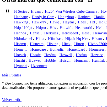
H
H Series
,
H-cam
,
H.264 Vga Wireless Cube Camera
,
H.v
Hanbang
,
Handy Ip Cam
,
Hangzhou
,
Hanhwa
,
Hanlin
Hawking
,
Hawkray
,
Hawq
,
Hayear
,
Hbell
,
Hd
,
Hd C
Hdp-1100pt
,
Hdpro
,
Hds
,
He-wifi
,
Heanworld
,
Hed
,
Hennda
,
Hensel
,
Herkules
,
Herospeed
,
Hesa
,
Hesavisi
Hidrokemel
,
Hiina
,
Hiinakas
,
Hijack Hq Nvr
,
Hikam
,
Hisomu
,
Histream
,
Hisung
,
Hitek
,
Hitron
,
Hivdc-2300
Home-it
,
Homecare
,
Homedia
,
Homeguard
,
Homeseer
Horstek
,
Hosafe
,
Hosftra
,
Hoswell
,
Hotfun
,
Hozelec
,
Huashi
,
Huawei
,
Hubble
,
Huisun
,
Humcam
,
Hungtek
Hyundai
,
Hzconnect
Más Fuentes
* iSpyConnect no tiene afiliación, conexión ni asociación con los pr
desactualizados. No proporcionamos garantía ni respaldo de que pued
Volver arriba