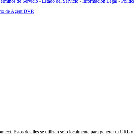
érminos de Servicio
-
Estado del Servicio
-
Información Legal
-
Políti
ario de Agent DVR
nnect. Estos detalles se utilizan solo localmente para generar tu URL y