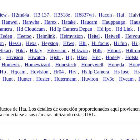
iew
,
H2md4a
,
H3 137
,
H3518e
,
H6837wi
,
Hacon
,
Hai
,
Haiv
,
Hanwei
,
Hanwha
,
Harex
,
Hatake
,
Haucam
,
Hauppauge
,
Haus
amera
,
Hd Cloudcam
,
Hd Ip Camera Depan
,
Hd Ipc
,
Hd Link
,
Heden
,
Heetoo
,
Heimlink
,
Heimvision
,
Heitel
,
Heiwell
,
Heiyo
on
,
Hessu
,
Hexa
,
Heystop
,
Hfws
,
Hhi
,
Hi-focus
,
Hi-fun
,
Hi-j
Hikari
,
Hiki
,
Hikity
,
Hikvision
,
Hikwon
,
Hills
,
Hilook
,
Hiltron
v
,
Hivision
,
Hiwatch
,
Hjshi
,
Hjt
,
Hkes
,
Hnc
,
Hodely
,
Hofsta
,
Homeviz
,
Homewizard
,
Honestech
,
Honeywell
,
Hongda
,
Hongj
Hp
,
Hqcam
,
Hqvision
,
Hr04
,
Hrv
,
Hs Ip Camera
,
Hs Ipsc
,
Hs
,
Hunt
,
Hunter
,
Husier
,
Hutermann
,
Huviron
,
Hv3c
,
Hvcam
,
oductos de Hta. Los detalles de conexión proporcionados aquí provienen
a conectarse a sus cámaras utilizando estas URL.