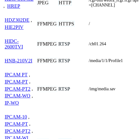
/cgi-bin/webra_fcgi.fcgi?a
JPEG
HTTP
=[CHANNEL]
,
HREP
HDZ302DE
,
FFMPEG
HTTPS
/
HIE2PIV
HIDC-
FFMPEG
RTSP
/ch01.264
2600TVI
FFMPEG
RTSP
HNB-210V2I
/media/1/1/Profile1
IPCAM PT
,
IPCAM-PT
,
IPCAM-PT2
,
FFMPEG
RTSP
/img/media.sav
IPCAM-WO
,
IP-WO
IPCAM-10
,
IPCAM-PT
,
IPCAM-PT2
,
IPCAM-WI
,