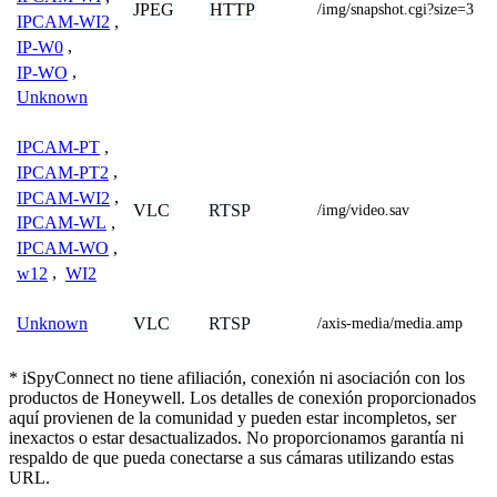
JPEG
HTTP
/img/snapshot.cgi?size=3
IPCAM-WI2
,
IP-W0
,
IP-WO
,
Unknown
IPCAM-PT
,
IPCAM-PT2
,
IPCAM-WI2
,
VLC
RTSP
/img/video.sav
IPCAM-WL
,
IPCAM-WO
,
w12
,
WI2
VLC
RTSP
Unknown
/axis-media/media.amp
* iSpyConnect no tiene afiliación, conexión ni asociación con los
productos de Honeywell. Los detalles de conexión proporcionados
aquí provienen de la comunidad y pueden estar incompletos, ser
inexactos o estar desactualizados. No proporcionamos garantía ni
respaldo de que pueda conectarse a sus cámaras utilizando estas
URL.