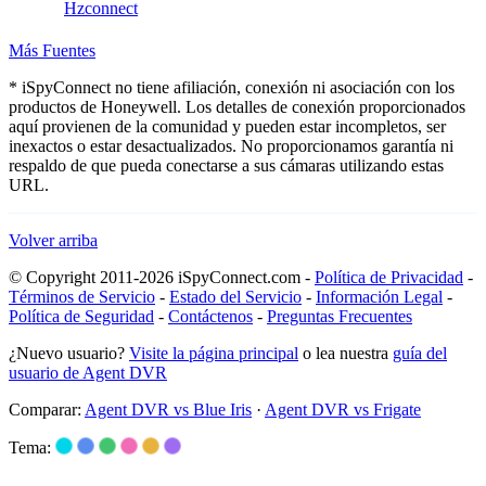
Hzconnect
Más Fuentes
* iSpyConnect no tiene afiliación, conexión ni asociación con los
productos de Honeywell. Los detalles de conexión proporcionados
aquí provienen de la comunidad y pueden estar incompletos, ser
inexactos o estar desactualizados. No proporcionamos garantía ni
respaldo de que pueda conectarse a sus cámaras utilizando estas
URL.
Volver arriba
© Copyright 2011-2026 iSpyConnect.com -
Política de Privacidad
-
Términos de Servicio
-
Estado del Servicio
-
Información Legal
-
Política de Seguridad
-
Contáctenos
-
Preguntas Frecuentes
¿Nuevo usuario?
Visite la página principal
o lea nuestra
guía del
usuario de Agent DVR
Comparar:
Agent DVR vs Blue Iris
·
Agent DVR vs Frigate
Tema: