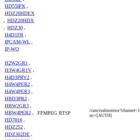
HD55IPX
,
HDZ20HDEX
,
HDZ20HDX
,
HDZ30
,
H4D1FR
,
IPCAM-WL
,
IP-WO
H2W2GR1
,
H3W4GR1V
,
H4D3PRV2
,
H4W4PER2
,
H4W4PER3
,
HBD3PR2
,
HBW2GR3
,
/cam/realmonitor?channel=
HBW4PER2
,
FFMPEG
RTSP
sic=[AUTH]
HD7016
,
HDZ252
,
HDZ302DE
,