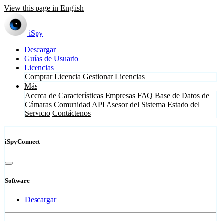
View this page in English
iSpy
Descargar
Guías de Usuario
Licencias
Comprar Licencia
Gestionar Licencias
Más
Acerca de
Características
Empresas
FAQ
Base de Datos de
Cámaras
Comunidad
API
Asesor del Sistema
Estado del
Servicio
Contáctenos
iSpyConnect
Software
Descargar