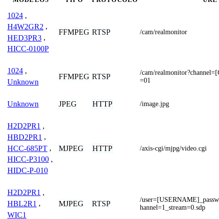
1024
,
H4W2GR2
,
FFMPEG
RTSP
/cam/realmonitor
HED3PR3
,
HICC-0100P
1024
,
/cam/realmonitor?channe
FFMPEG
RTSP
=01
Unknown
JPEG
HTTP
Unknown
/image.jpg
H2D2PR1
,
HBD2PR1
,
HCC-685PT
,
MJPEG
HTTP
/axis-cgi/mjpg/video.cgi
HICC-P3100
,
HIDC-P-010
H2D2PR1
,
/user=[USERNAME]_pass
MJPEG
RTSP
HBL2R1
,
hannel=1_stream=0.sdp
WIC1