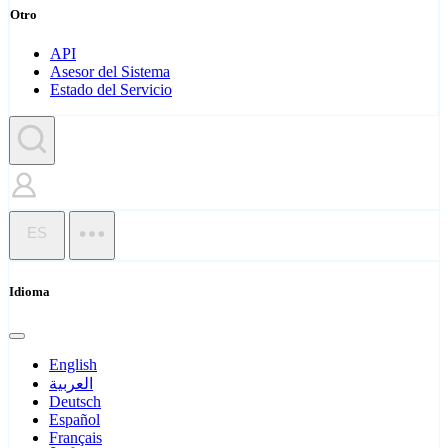
Otro
API
Asesor del Sistema
Estado del Servicio
ES
Idioma
English
العربية
Deutsch
Español
Français