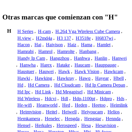
Otras marcas que comienzan con "H"
H
H Series
,
H-cam
,
H.264 Vga Wireless Cube Camera
,
H.view
,
H2md4a
,
H3 137
,
H3518e
,
H6837wi
,
Hacon
,
Hai
,
Haivison
,
Haiz
,
Hama
,
Hamlet
,
Hamrabi
,
Hamrol
,
Hamrolte
,
Hanbang
,
Handy Ip Cam
,
Hangzhou
,
Hanhwa
,
Hanlin
,
Hanwei
,
Hanwha
,
Harex
,
Hatake
,
Haucam
,
Hauppauge
,
Haustuer
,
Hauwei
,
Hawk
,
Hawk Vision
,
Hawkcam
,
Hawki
,
Hawking
,
Hawkray
,
Hawq
,
Hayear
,
Hbell
,
Hd
,
Hd Camera
,
Hd Cloudcam
,
Hd Ip Camera Depan
,
Hd Ipc
,
Hd Link
,
Hd Megapixel
,
Hd Minicam
,
Hd Wireless
,
Hdcvi
,
Hdl
,
Hdp-1100pt
,
Hdpro
,
Hds
,
He-wifi
,
Heanworld
,
Hed
,
Heden
,
Heetoo
,
Heimlink
,
Heimvision
,
Heitel
,
Heiwell
,
Heiyoucam
,
Helios
,
Hemkamera
,
Henelec
,
Hengda
,
Hengstar
,
Hennda
,
Hensel
,
Herkules
,
Herospeed
,
Hesa
,
Hesavision
,
Hessu
,
Hexa
,
Heystop
,
Hfws
,
Hhi
,
Hi-focus
,