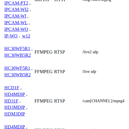
IPCAM-PT2
,
IPCAM-WI2
,
IPCAM-WI
,
IPCAM-WL
,
IPCAM-WO
,
IP-WO
,
w12
HC30WF5R1
,
FFMPEG
RTSP
/live2.sdp
HC30WB5R2
HC30WF5R1
,
FFMPEG
RTSP
/live.sdp
HC30WB5R2
HCD1F
,
HD4MDIP
,
HD31F
,
FFMPEG
RTSP
/cam[CHANNEL]/mpeg4
HD3MDIP
,
HDM3DIP
HD4MDIP
,