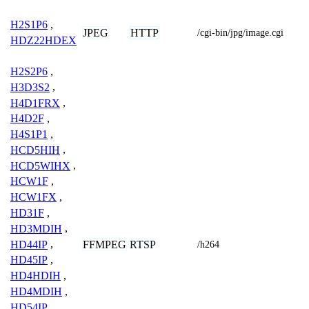
H2S1P6
,
JPEG
HTTP
/cgi-bin/jpg/image.cgi
HDZ22HDEX
H2S2P6
,
H3D3S2
,
H4D1FRX
,
H4D2F
,
H4S1P1
,
HCD5HIH
,
HCD5WIHX
,
HCW1F
,
HCW1FX
,
HD31F
,
HD3MDIH
,
HD44IP
,
FFMPEG
RTSP
/h264
HD45IP
,
HD4HDIH
,
HD4MDIH
,
HD54IP
,