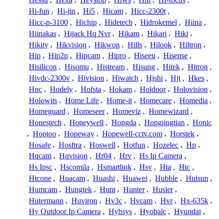
Hi-fun
,
Hi-jin
,
Hi5
,
Hicam
,
Hicc-2300t
,
Hicc-p-3100
,
Hichip
,
Hidetech
,
Hidrokemel
,
Hiina
,
Hiinakas
,
Hijack Hq Nvr
,
Hikam
,
Hikari
,
Hiki
,
Hikity
,
Hikvision
,
Hikwon
,
Hills
,
Hilook
,
Hiltron
,
Hip
,
Hip2p
,
Hipcam
,
Hipro
,
Hiseeu
,
Hisense
,
Hisilicon
,
Hisomu
,
Histream
,
Hisung
,
Hitek
,
Hitron
,
Hivdc-2300v
,
Hivision
,
Hiwatch
,
Hjshi
,
Hjt
,
Hkes
,
Hnc
,
Hodely
,
Hofsta
,
Hokam
,
Holdoor
,
Holovision
,
Holowits
,
Home Life
,
Home-it
,
Homecare
,
Homedia
,
Homeguard
,
Homeseer
,
Homeviz
,
Homewizard
,
Honestech
,
Honeywell
,
Hongda
,
Hongjingtian
,
Honic
,
Hootoo
,
Hopeway
,
Hopewell-cctv.com
,
Horstek
,
Hosafe
,
Hosftra
,
Hoswell
,
Hotfun
,
Hozelec
,
Hp
,
Hqcam
,
Hqvision
,
Hr04
,
Hrv
,
Hs Ip Camera
,
Hs Ipsc
,
Hscomila
,
Hsmartlink
,
Hsv
,
Hta
,
Htc
,
Htcone
,
Huacam
,
Huashi
,
Huawei
,
Hubble
,
Huisun
,
Humcam
,
Hungtek
,
Hunt
,
Hunter
,
Husier
,
Hutermann
,
Huviron
,
Hv3c
,
Hvcam
,
Hvr
,
Hx-635k
,
Hy Outdoor Ip Camera
,
Hybsys
,
Hyobalc
,
Hyundai
,