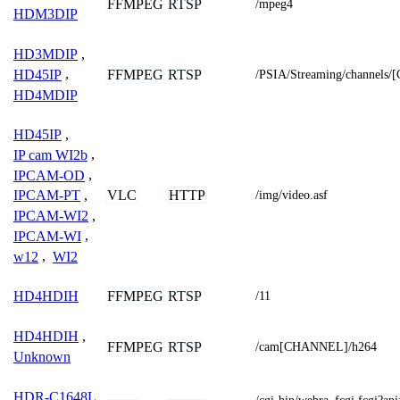
FFMPEG
RTSP
/mpeg4
HDM3DIP
HD3MDIP
,
FFMPEG
RTSP
HD45IP
,
/PSIA/Streaming/channel
HD4MDIP
HD45IP
,
IP cam WI2b
,
IPCAM-OD
,
VLC
HTTP
IPCAM-PT
,
/img/video.asf
IPCAM-WI2
,
IPCAM-WI
,
w12
,
WI2
FFMPEG
RTSP
HD4HDIH
/11
HD4HDIH
,
FFMPEG
RTSP
/cam[CHANNEL]/h264
Unknown
HDR-C1648L