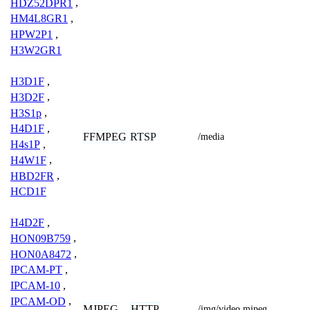
HDZ52DPR1
,
HM4L8GR1
,
HPW2P1
,
H3W2GR1
H3D1F
,
H3D2F
,
H3S1p
,
H4D1F
,
FFMPEG
RTSP
/media
H4s1P
,
H4W1F
,
HBD2FR
,
HCD1F
H4D2F
,
HON09B759
,
HON0A8472
,
IPCAM-PT
,
IPCAM-10
,
IPCAM-OD
,
MJPEG
HTTP
/img/video.mjpeg