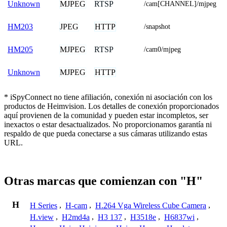
MJPEG
RTSP
Unknown
/cam[CHANNEL]/mjpeg
JPEG
HTTP
HM203
/snapshot
MJPEG
RTSP
HM205
/cam0/mjpeg
MJPEG
HTTP
Unknown
* iSpyConnect no tiene afiliación, conexión ni asociación con los
productos de Heimvision. Los detalles de conexión proporcionados
aquí provienen de la comunidad y pueden estar incompletos, ser
inexactos o estar desactualizados. No proporcionamos garantía ni
respaldo de que pueda conectarse a sus cámaras utilizando estas
URL.
Otras marcas que comienzan con "H"
H
H Series
,
H-cam
,
H.264 Vga Wireless Cube Camera
,
H.view
,
H2md4a
,
H3 137
,
H3518e
,
H6837wi
,