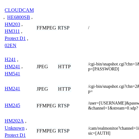
CLOUDCAM
,
HE6800SB
,
HM203
,
FFMPEG
RTSP
/
HM311
,
Protect D1
,
02EN
H241
,
/cgi-bin/snapshot.cgi?c
JPEG
HTTP
HM241
,
p=[PASSWORD]
HM541
/cgi-bin/snapshot.cgi?c
HM241
JPEG
HTTP
p=
/user=[USERNAME]&pass
HM245
FFMPEG
RTSP
&channel=1&stream=0.sdp?
HM202A
,
Unknown
,
/cam/realmonitor?channel=
FFMPEG
RTSP
sic=[AUTH]
Protect D1