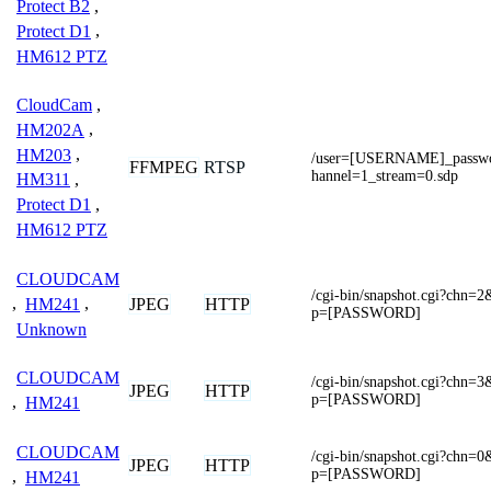
Protect B2
,
Protect D1
,
HM612 PTZ
CloudCam
,
HM202A
,
HM203
,
/user=[USERNAME]_pass
FFMPEG
RTSP
hannel=1_stream=0.sdp
HM311
,
Protect D1
,
HM612 PTZ
CLOUDCAM
/cgi-bin/snapshot.cgi?c
JPEG
HTTP
,
HM241
,
p=[PASSWORD]
Unknown
CLOUDCAM
/cgi-bin/snapshot.cgi?c
JPEG
HTTP
p=[PASSWORD]
,
HM241
CLOUDCAM
/cgi-bin/snapshot.cgi?c
JPEG
HTTP
p=[PASSWORD]
,
HM241