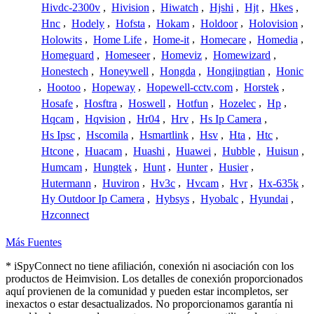
Hivdc-2300v
,
Hivision
,
Hiwatch
,
Hjshi
,
Hjt
,
Hkes
,
Hnc
,
Hodely
,
Hofsta
,
Hokam
,
Holdoor
,
Holovision
,
Holowits
,
Home Life
,
Home-it
,
Homecare
,
Homedia
,
Homeguard
,
Homeseer
,
Homeviz
,
Homewizard
,
Honestech
,
Honeywell
,
Hongda
,
Hongjingtian
,
Honic
,
Hootoo
,
Hopeway
,
Hopewell-cctv.com
,
Horstek
,
Hosafe
,
Hosftra
,
Hoswell
,
Hotfun
,
Hozelec
,
Hp
,
Hqcam
,
Hqvision
,
Hr04
,
Hrv
,
Hs Ip Camera
,
Hs Ipsc
,
Hscomila
,
Hsmartlink
,
Hsv
,
Hta
,
Htc
,
Htcone
,
Huacam
,
Huashi
,
Huawei
,
Hubble
,
Huisun
,
Humcam
,
Hungtek
,
Hunt
,
Hunter
,
Husier
,
Hutermann
,
Huviron
,
Hv3c
,
Hvcam
,
Hvr
,
Hx-635k
,
Hy Outdoor Ip Camera
,
Hybsys
,
Hyobalc
,
Hyundai
,
Hzconnect
Más Fuentes
* iSpyConnect no tiene afiliación, conexión ni asociación con los
productos de Heimvision. Los detalles de conexión proporcionados
aquí provienen de la comunidad y pueden estar incompletos, ser
inexactos o estar desactualizados. No proporcionamos garantía ni