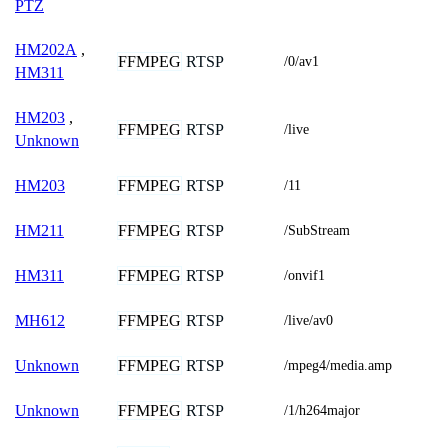
PTZ
HM202A
,
FFMPEG
RTSP
/0/av1
HM311
HM203
,
FFMPEG
RTSP
/live
Unknown
FFMPEG
RTSP
HM203
/11
FFMPEG
RTSP
HM211
/SubStream
FFMPEG
RTSP
HM311
/onvif1
FFMPEG
RTSP
MH612
/live/av0
FFMPEG
RTSP
Unknown
/mpeg4/media.amp
FFMPEG
RTSP
Unknown
/1/h264major