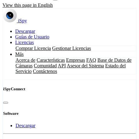
View this page in English
iSpy
Descargar
Guías de Usuario
Licencias
Comprar Licencia
Gestionar Licencias
Más
Acerca de
Características
Empresas
FAQ
Base de Datos de
Cámaras
Comunidad
API
Asesor del Sistema
Estado del
Servicio
Contáctenos
iSpyConnect
Software
Descargar