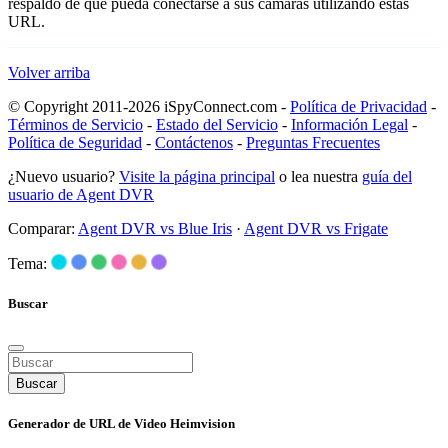
respaldo de que pueda conectarse a sus cámaras utilizando estas
URL.
Volver arriba
© Copyright 2011-2026 iSpyConnect.com -
Política de Privacidad
-
Términos de Servicio
-
Estado del Servicio
-
Información Legal
-
Política de Seguridad
-
Contáctenos
-
Preguntas Frecuentes
¿Nuevo usuario?
Visite la página principal
o lea nuestra
guía del
usuario de Agent DVR
Comparar:
Agent DVR vs Blue Iris
·
Agent DVR vs Frigate
Tema:
Buscar
Buscar
Generador de URL de Video Heimvision