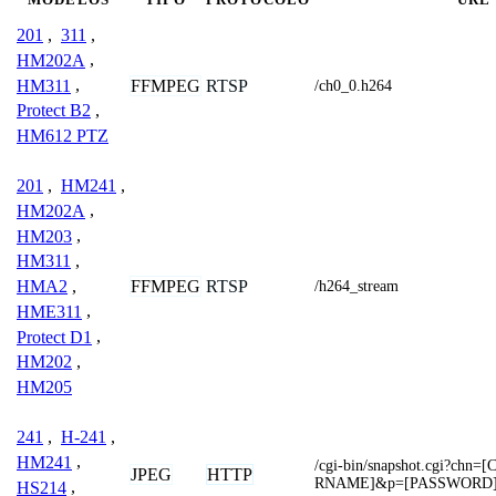
201
,
311
,
HM202A
,
HM311
,
FFMPEG
RTSP
/ch0_0.h264
Protect B2
,
HM612 PTZ
201
,
HM241
,
HM202A
,
HM203
,
HM311
,
FFMPEG
RTSP
HMA2
,
/h264_stream
HME311
,
Protect D1
,
HM202
,
HM205
241
,
H-241
,
HM241
,
/cgi-bin/snapshot.cgi?ch
JPEG
HTTP
RNAME]&p=[PASSWORD
HS214
,