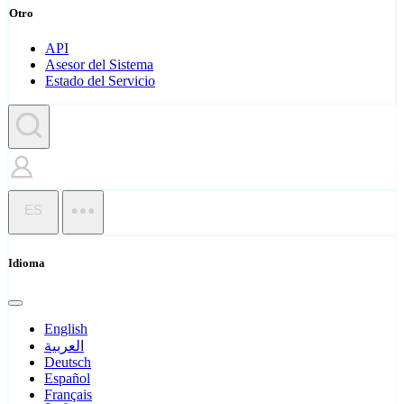
Otro
API
Asesor del Sistema
Estado del Servicio
ES
Idioma
English
العربية
Deutsch
Español
Français