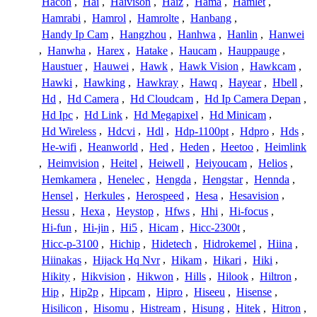
Hacon
,
Hai
,
Haivison
,
Haiz
,
Hama
,
Hamlet
,
Hamrabi
,
Hamrol
,
Hamrolte
,
Hanbang
,
Handy Ip Cam
,
Hangzhou
,
Hanhwa
,
Hanlin
,
Hanwei
,
Hanwha
,
Harex
,
Hatake
,
Haucam
,
Hauppauge
,
Haustuer
,
Hauwei
,
Hawk
,
Hawk Vision
,
Hawkcam
,
Hawki
,
Hawking
,
Hawkray
,
Hawq
,
Hayear
,
Hbell
,
Hd
,
Hd Camera
,
Hd Cloudcam
,
Hd Ip Camera Depan
,
Hd Ipc
,
Hd Link
,
Hd Megapixel
,
Hd Minicam
,
Hd Wireless
,
Hdcvi
,
Hdl
,
Hdp-1100pt
,
Hdpro
,
Hds
,
He-wifi
,
Heanworld
,
Hed
,
Heden
,
Heetoo
,
Heimlink
,
Heimvision
,
Heitel
,
Heiwell
,
Heiyoucam
,
Helios
,
Hemkamera
,
Henelec
,
Hengda
,
Hengstar
,
Hennda
,
Hensel
,
Herkules
,
Herospeed
,
Hesa
,
Hesavision
,
Hessu
,
Hexa
,
Heystop
,
Hfws
,
Hhi
,
Hi-focus
,
Hi-fun
,
Hi-jin
,
Hi5
,
Hicam
,
Hicc-2300t
,
Hicc-p-3100
,
Hichip
,
Hidetech
,
Hidrokemel
,
Hiina
,
Hiinakas
,
Hijack Hq Nvr
,
Hikam
,
Hikari
,
Hiki
,
Hikity
,
Hikvision
,
Hikwon
,
Hills
,
Hilook
,
Hiltron
,
Hip
,
Hip2p
,
Hipcam
,
Hipro
,
Hiseeu
,
Hisense
,
Hisilicon
,
Hisomu
,
Histream
,
Hisung
,
Hitek
,
Hitron
,