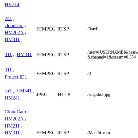
HV214
241
,
cloudcam
,
FFMPEG
RTSP
/0/av0
HM202A
,
HM311
/user=[USERNAME]&pass
311
,
HM311
FFMPEG
RTSP
&channel=1&stream=0.554
311
,
FFMPEG
RTSP
/0
Protect ID1
ca1
,
HM541
,
JPEG
HTTP
/snapshot.jpg
HM241
CloudCam
,
HM202A
,
HM211
,
FFMPEG
RTSP
HM311
,
/MainStream