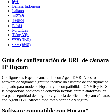
हिन्दी
Bahasa Indonesia
Italiano
日本語
한국어
Polski
Português
Tiếng Việt
中文(简体)
中文(繁體)
Guía de configuración de URL de cámara
IP Hqcam
Configure sus Hqcam cámaras IP con Agent DVR. Nuestro
software de vigilancia gratuito incluye un asistente de configuración
adaptado para modelos Hqcam, y la compatibilidad ONVIF y RTSP
le proporciona opciones de conexión flexible entre plataformas. Ya
sea para seguridad del hogar o vigilancia de oficina, Hqcam cámaras
con Agent DVR ofrecen monitoreo confiable y seguro.
Software compatible con Hqcam*