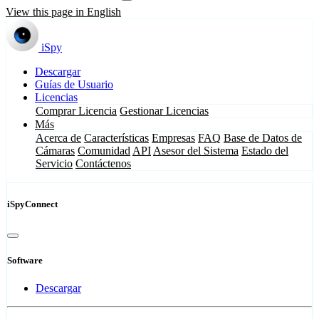
View this page in English
iSpy
Descargar
Guías de Usuario
Licencias
Comprar Licencia
Gestionar Licencias
Más
Acerca de
Características
Empresas
FAQ
Base de Datos de
Cámaras
Comunidad
API
Asesor del Sistema
Estado del
Servicio
Contáctenos
iSpyConnect
Software
Descargar