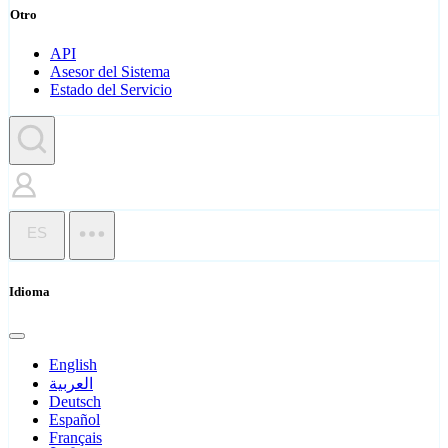
Otro
API
Asesor del Sistema
Estado del Servicio
ES
Idioma
English
العربية
Deutsch
Español
Français