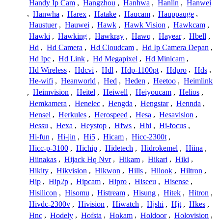
Handy Ip Cam
,
Hangzhou
,
Hanhwa
,
Hanlin
,
Hanwei
,
Hanwha
,
Harex
,
Hatake
,
Haucam
,
Hauppauge
,
Haustuer
,
Hauwei
,
Hawk
,
Hawk Vision
,
Hawkcam
,
Hawki
,
Hawking
,
Hawkray
,
Hawq
,
Hayear
,
Hbell
,
Hd
,
Hd Camera
,
Hd Cloudcam
,
Hd Ip Camera Depan
,
Hd Ipc
,
Hd Link
,
Hd Megapixel
,
Hd Minicam
,
Hd Wireless
,
Hdcvi
,
Hdl
,
Hdp-1100pt
,
Hdpro
,
Hds
,
He-wifi
,
Heanworld
,
Hed
,
Heden
,
Heetoo
,
Heimlink
,
Heimvision
,
Heitel
,
Heiwell
,
Heiyoucam
,
Helios
,
Hemkamera
,
Henelec
,
Hengda
,
Hengstar
,
Hennda
,
Hensel
,
Herkules
,
Herospeed
,
Hesa
,
Hesavision
,
Hessu
,
Hexa
,
Heystop
,
Hfws
,
Hhi
,
Hi-focus
,
Hi-fun
,
Hi-jin
,
Hi5
,
Hicam
,
Hicc-2300t
,
Hicc-p-3100
,
Hichip
,
Hidetech
,
Hidrokemel
,
Hiina
,
Hiinakas
,
Hijack Hq Nvr
,
Hikam
,
Hikari
,
Hiki
,
Hikity
,
Hikvision
,
Hikwon
,
Hills
,
Hilook
,
Hiltron
,
Hip
,
Hip2p
,
Hipcam
,
Hipro
,
Hiseeu
,
Hisense
,
Hisilicon
,
Hisomu
,
Histream
,
Hisung
,
Hitek
,
Hitron
,
Hivdc-2300v
,
Hivision
,
Hiwatch
,
Hjshi
,
Hjt
,
Hkes
,
Hnc
,
Hodely
,
Hofsta
,
Hokam
,
Holdoor
,
Holovision
,