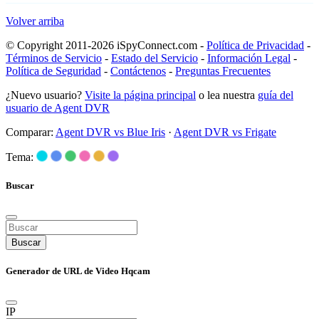
Volver arriba
© Copyright 2011-2026 iSpyConnect.com -
Política de Privacidad
-
Términos de Servicio
-
Estado del Servicio
-
Información Legal
-
Política de Seguridad
-
Contáctenos
-
Preguntas Frecuentes
¿Nuevo usuario?
Visite la página principal
o lea nuestra
guía del
usuario de Agent DVR
Comparar:
Agent DVR vs Blue Iris
·
Agent DVR vs Frigate
Tema:
Buscar
Buscar
Generador de URL de Video Hqcam
IP