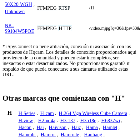
50X20-WGH
,
FFMPEG
RTSP
/11
Unknown
NK-
FFMPEG
HTTP
/video.mjpg?q=30&fps=33&
S9104W5POE
* iSpyConnect no tiene afiliación, conexión ni asociación con los
productos de Hqcam. Los detalles de conexión proporcionados aquí
provienen de la comunidad y pueden estar incompletos, ser
inexactos o estar desactualizados. No proporcionamos garantía ni
respaldo de que pueda conectarse a sus cámaras utilizando estas
URL.
Otras marcas que comienzan con "H"
H
H Series
,
H-cam
,
H.264 Vga Wireless Cube Camera
,
H.view
,
H2md4a
,
H3 137
,
H3518e
,
H6837wi
,
Hacon
,
Hai
,
Haivison
,
Haiz
,
Hama
,
Hamlet
,
Hamrabi
,
Hamrol
,
Hamrolte
,
Hanbang
,