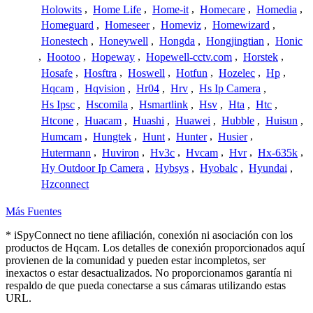
Holowits
,
Home Life
,
Home-it
,
Homecare
,
Homedia
,
Homeguard
,
Homeseer
,
Homeviz
,
Homewizard
,
Honestech
,
Honeywell
,
Hongda
,
Hongjingtian
,
Honic
,
Hootoo
,
Hopeway
,
Hopewell-cctv.com
,
Horstek
,
Hosafe
,
Hosftra
,
Hoswell
,
Hotfun
,
Hozelec
,
Hp
,
Hqcam
,
Hqvision
,
Hr04
,
Hrv
,
Hs Ip Camera
,
Hs Ipsc
,
Hscomila
,
Hsmartlink
,
Hsv
,
Hta
,
Htc
,
Htcone
,
Huacam
,
Huashi
,
Huawei
,
Hubble
,
Huisun
,
Humcam
,
Hungtek
,
Hunt
,
Hunter
,
Husier
,
Hutermann
,
Huviron
,
Hv3c
,
Hvcam
,
Hvr
,
Hx-635k
,
Hy Outdoor Ip Camera
,
Hybsys
,
Hyobalc
,
Hyundai
,
Hzconnect
Más Fuentes
* iSpyConnect no tiene afiliación, conexión ni asociación con los
productos de Hqcam. Los detalles de conexión proporcionados aquí
provienen de la comunidad y pueden estar incompletos, ser
inexactos o estar desactualizados. No proporcionamos garantía ni
respaldo de que pueda conectarse a sus cámaras utilizando estas
URL.