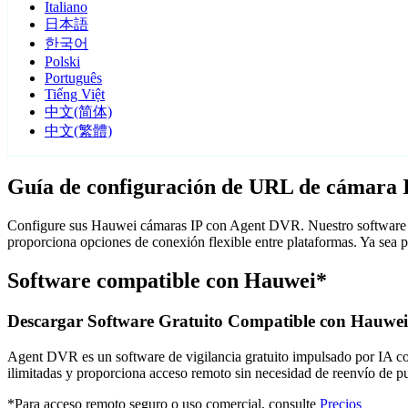
Italiano
日本語
한국어
Polski
Português
Tiếng Việt
中文(简体)
中文(繁體)
Guía de configuración de URL de cámara
Configure sus Hauwei cámaras IP con Agent DVR. Nuestro software de
proporciona opciones de conexión flexible entre plataformas. Ya sea
Software compatible con Hauwei*
Descargar Software Gratuito Compatible con Hauwei
Agent DVR es un software de vigilancia gratuito impulsado por IA con 
ilimitadas y proporciona acceso remoto sin necesidad de reenvío de 
*Para acceso remoto seguro o uso comercial, consulte
Precios