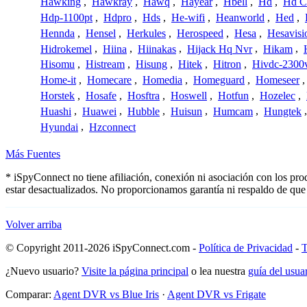
Hawking
,
Hawkray
,
Hawq
,
Hayear
,
Hbell
,
Hd
,
Hd C
Hdp-1100pt
,
Hdpro
,
Hds
,
He-wifi
,
Heanworld
,
Hed
,
Hennda
,
Hensel
,
Herkules
,
Herospeed
,
Hesa
,
Hesavisi
Hidrokemel
,
Hiina
,
Hiinakas
,
Hijack Hq Nvr
,
Hikam
,
Hisomu
,
Histream
,
Hisung
,
Hitek
,
Hitron
,
Hivdc-2300
Home-it
,
Homecare
,
Homedia
,
Homeguard
,
Homeseer
Horstek
,
Hosafe
,
Hosftra
,
Hoswell
,
Hotfun
,
Hozelec
,
Huashi
,
Huawei
,
Hubble
,
Huisun
,
Humcam
,
Hungtek
Hyundai
,
Hzconnect
Más Fuentes
* iSpyConnect no tiene afiliación, conexión ni asociación con los pr
estar desactualizados. No proporcionamos garantía ni respaldo de que
Volver arriba
© Copyright 2011-2026 iSpyConnect.com -
Política de Privacidad
-
T
¿Nuevo usuario?
Visite la página principal
o lea nuestra
guía del usu
Comparar:
Agent DVR vs Blue Iris
·
Agent DVR vs Frigate