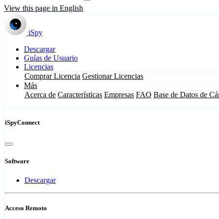
View this page in English
iSpy
Descargar
Guías de Usuario
Licencias
Comprar Licencia
Gestionar Licencias
Más
Acerca de
Características
Empresas
FAQ
Base de Datos de Cá
iSpyConnect
Software
Descargar
Acceso Remoto