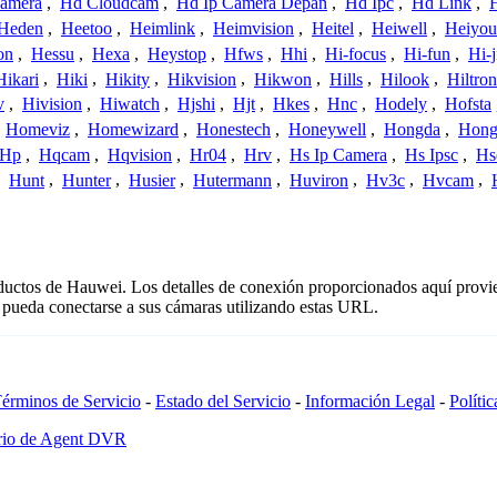
amera
,
Hd Cloudcam
,
Hd Ip Camera Depan
,
Hd Ipc
,
Hd Link
,
Heden
,
Heetoo
,
Heimlink
,
Heimvision
,
Heitel
,
Heiwell
,
Heiyo
on
,
Hessu
,
Hexa
,
Heystop
,
Hfws
,
Hhi
,
Hi-focus
,
Hi-fun
,
Hi-j
Hikari
,
Hiki
,
Hikity
,
Hikvision
,
Hikwon
,
Hills
,
Hilook
,
Hiltron
v
,
Hivision
,
Hiwatch
,
Hjshi
,
Hjt
,
Hkes
,
Hnc
,
Hodely
,
Hofsta
,
Homeviz
,
Homewizard
,
Honestech
,
Honeywell
,
Hongda
,
Hongj
Hp
,
Hqcam
,
Hqvision
,
Hr04
,
Hrv
,
Hs Ip Camera
,
Hs Ipsc
,
Hs
,
Hunt
,
Hunter
,
Husier
,
Hutermann
,
Huviron
,
Hv3c
,
Hvcam
,
oductos de Hauwei. Los detalles de conexión proporcionados aquí provi
 pueda conectarse a sus cámaras utilizando estas URL.
érminos de Servicio
-
Estado del Servicio
-
Información Legal
-
Políti
ario de Agent DVR