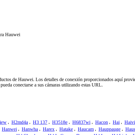
ara Hauwei
oductos de Hauwei. Los detalles de conexión proporcionados aquí provi
 pueda conectarse a sus cámaras utilizando estas URL.
iew
,
H2md4a
,
H3 137
,
H3518e
,
H6837wi
,
Hacon
,
Hai
,
Haiv
,
Hanwei
,
Hanwha
,
Harex
,
Hatake
,
Haucam
,
Hauppauge
,
Haus