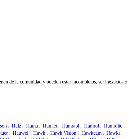
enen de la comunidad y pueden estar incompletos, ser inexactos o
ison
,
Haiz
,
Hama
,
Hamlet
,
Hamrabi
,
Hamrol
,
Hamrolte
,
tuer
,
Hauwei
,
Hawk
,
Hawk Vision
,
Hawkcam
,
Hawki
,