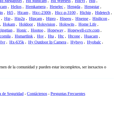
Hd Megapixel
,
Hd Minicam
,
Hd Wireless
,
Hdcvi
,
Hdl
,
ucam
,
Helios
,
Hemkamera
,
Henelec
,
Hengda
,
Hengstar
,
in
,
Hi5
,
Hicam
,
Hicc-2300t
,
Hicc-p-3100
,
Hichip
,
Hidetech
,
,
Hip
,
Hip2p
,
Hipcam
,
Hipro
,
Hiseeu
,
Hisense
,
Hisilicon
,
,
Hokam
,
Holdoor
,
Holovision
,
Holowits
,
Home Life
,
ingtian
,
Honic
,
Hootoo
,
Hopeway
,
Hopewell-cctv.com
,
comila
,
Hsmartlink
,
Hsv
,
Hta
,
Htc
,
Htcone
,
Huacam
,
Hvr
,
Hx-635k
,
Hy Outdoor Ip Camera
,
Hybsys
,
Hyobalc
,
enen de la comunidad y pueden estar incompletos, ser inexactos o
ca de Seguridad
-
Contáctenos
-
Preguntas Frecuentes