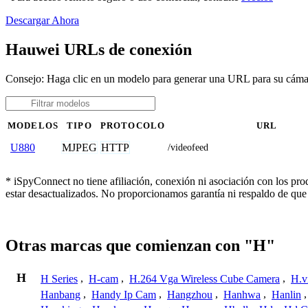
Descargar Ahora
Hauwei URLs de conexión
Consejo: Haga clic en un modelo para generar una URL para su cám
MODELOS
TIPO
PROTOCOLO
URL
MJPEG
HTTP
U880
/videofeed
* iSpyConnect no tiene afiliación, conexión ni asociación con los pr
estar desactualizados. No proporcionamos garantía ni respaldo de que
Otras marcas que comienzan con "H"
H
H Series
,
H-cam
,
H.264 Vga Wireless Cube Camera
,
H.v
Hanbang
,
Handy Ip Cam
,
Hangzhou
,
Hanhwa
,
Hanlin