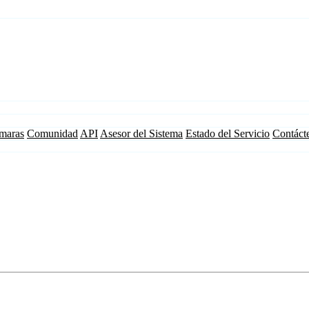
maras
Comunidad
API
Asesor del Sistema
Estado del Servicio
Contáct