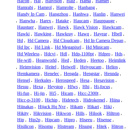
Hacon
,
Hai
,
Haivison
,
Haiz
,
Hama
,
Hamlet
,
Hamrabi
,
Hamrol
,
Hamrolte
,
Hanbang
,
Handy Ip Cam
,
Hangzhou
,
Hanhwa
,
Hanlin
,
Hanwei
,
Hanwha
,
Harex
,
Hatake
,
Haucam
,
Hauppauge
,
Haustuer
,
Hauwei
,
Hawk
,
Hawk Vision
,
Hawkcam
,
Hawki
,
Hawking
,
Hawkray
,
Hawq
,
Hayear
,
Hbell
,
Hd
,
Hd Camera
,
Hd Cloudcam
,
Hd Ip Camera Depan
,
Hd Ipc
,
Hd Link
,
Hd Megapixel
,
Hd Minicam
,
Hd Wireless
,
Hdcvi
,
Hdl
,
Hdp-1100pt
,
Hdpro
,
Hds
,
He-wifi
,
Heanworld
,
Hed
,
Heden
,
Heetoo
,
Heimlink
,
Heimvision
,
Heitel
,
Heiwell
,
Heiyoucam
,
Helios
,
Hemkamera
,
Henelec
,
Hengda
,
Hengstar
,
Hennda
,
Hensel
,
Herkules
,
Herospeed
,
Hesa
,
Hesavision
,
Hessu
,
Hexa
,
Heystop
,
Hfws
,
Hhi
,
Hi-focus
,
Hi-fun
,
Hi-jin
,
Hi5
,
Hicam
,
Hicc-2300t
,
Hicc-p-3100
,
Hichip
,
Hidetech
,
Hidrokemel
,
Hiina
,
Hiinakas
,
Hijack Hq Nvr
,
Hikam
,
Hikari
,
Hiki
,
Hikity
,
Hikvision
,
Hikwon
,
Hills
,
Hilook
,
Hiltron
,
Hip
,
Hip2p
,
Hipcam
,
Hipro
,
Hiseeu
,
Hisense
,
Hisilicon
,
Hisomu
,
Histream
,
Hisung
,
Hitek
,
Hitron
,