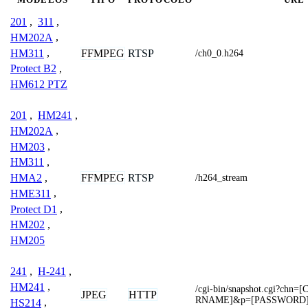
201
,
311
,
HM202A
,
HM311
,
FFMPEG
RTSP
/ch0_0.h264
Protect B2
,
HM612 PTZ
201
,
HM241
,
HM202A
,
HM203
,
HM311
,
FFMPEG
RTSP
HMA2
,
/h264_stream
HME311
,
Protect D1
,
HM202
,
HM205
241
,
H-241
,
HM241
,
/cgi-bin/snapshot.cgi?ch
JPEG
HTTP
RNAME]&p=[PASSWORD
HS214
,