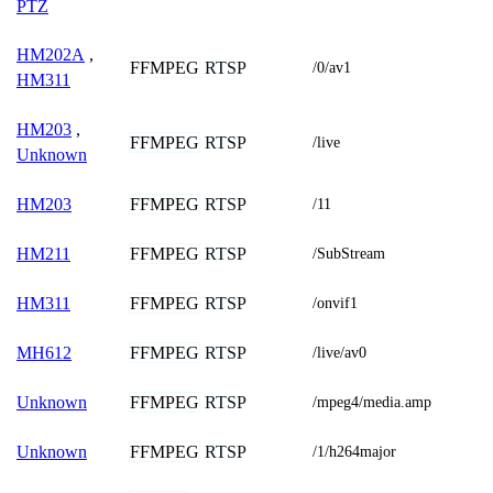
PTZ
HM202A
,
FFMPEG
RTSP
/0/av1
HM311
HM203
,
FFMPEG
RTSP
/live
Unknown
FFMPEG
RTSP
HM203
/11
FFMPEG
RTSP
HM211
/SubStream
FFMPEG
RTSP
HM311
/onvif1
FFMPEG
RTSP
MH612
/live/av0
FFMPEG
RTSP
Unknown
/mpeg4/media.amp
FFMPEG
RTSP
Unknown
/1/h264major