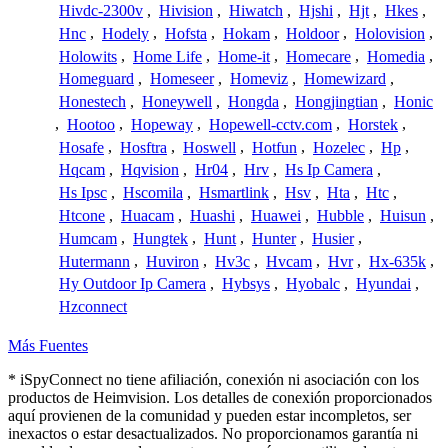
Hivdc-2300v
,
Hivision
,
Hiwatch
,
Hjshi
,
Hjt
,
Hkes
,
Hnc
,
Hodely
,
Hofsta
,
Hokam
,
Holdoor
,
Holovision
,
Holowits
,
Home Life
,
Home-it
,
Homecare
,
Homedia
,
Homeguard
,
Homeseer
,
Homeviz
,
Homewizard
,
Honestech
,
Honeywell
,
Hongda
,
Hongjingtian
,
Honic
,
Hootoo
,
Hopeway
,
Hopewell-cctv.com
,
Horstek
,
Hosafe
,
Hosftra
,
Hoswell
,
Hotfun
,
Hozelec
,
Hp
,
Hqcam
,
Hqvision
,
Hr04
,
Hrv
,
Hs Ip Camera
,
Hs Ipsc
,
Hscomila
,
Hsmartlink
,
Hsv
,
Hta
,
Htc
,
Htcone
,
Huacam
,
Huashi
,
Huawei
,
Hubble
,
Huisun
,
Humcam
,
Hungtek
,
Hunt
,
Hunter
,
Husier
,
Hutermann
,
Huviron
,
Hv3c
,
Hvcam
,
Hvr
,
Hx-635k
,
Hy Outdoor Ip Camera
,
Hybsys
,
Hyobalc
,
Hyundai
,
Hzconnect
Más Fuentes
* iSpyConnect no tiene afiliación, conexión ni asociación con los
productos de Heimvision. Los detalles de conexión proporcionados
aquí provienen de la comunidad y pueden estar incompletos, ser
inexactos o estar desactualizados. No proporcionamos garantía ni