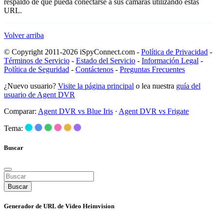
respaldo de que pueda conectarse a sus cámaras utilizando estas
URL.
Volver arriba
© Copyright 2011-2026 iSpyConnect.com -
Política de Privacidad
-
Términos de Servicio
-
Estado del Servicio
-
Información Legal
-
Política de Seguridad
-
Contáctenos
-
Preguntas Frecuentes
¿Nuevo usuario?
Visite la página principal
o lea nuestra
guía del
usuario de Agent DVR
Comparar:
Agent DVR vs Blue Iris
·
Agent DVR vs Frigate
Tema:
Buscar
Buscar
Generador de URL de Video Heimvision