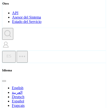
Otro
API
Asesor del Sistema
Estado del Servicio
ES
Idioma
English
العربية
Deutsch
Español
Français