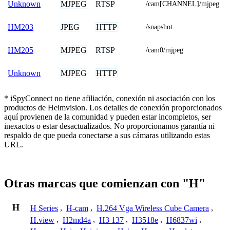
MJPEG
RTSP
Unknown
/cam[CHANNEL]/mjpeg
JPEG
HTTP
HM203
/snapshot
MJPEG
RTSP
HM205
/cam0/mjpeg
MJPEG
HTTP
Unknown
* iSpyConnect no tiene afiliación, conexión ni asociación con los
productos de Heimvision. Los detalles de conexión proporcionados
aquí provienen de la comunidad y pueden estar incompletos, ser
inexactos o estar desactualizados. No proporcionamos garantía ni
respaldo de que pueda conectarse a sus cámaras utilizando estas
URL.
Otras marcas que comienzan con "H"
H
H Series
,
H-cam
,
H.264 Vga Wireless Cube Camera
,
H.view
,
H2md4a
,
H3 137
,
H3518e
,
H6837wi
,