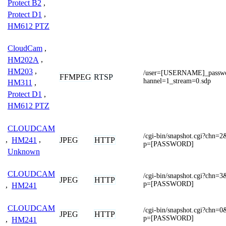
Protect B2
,
Protect D1
,
HM612 PTZ
CloudCam
,
HM202A
,
HM203
,
/user=[USERNAME]_pass
FFMPEG
RTSP
hannel=1_stream=0.sdp
HM311
,
Protect D1
,
HM612 PTZ
CLOUDCAM
/cgi-bin/snapshot.cgi?c
JPEG
HTTP
,
HM241
,
p=[PASSWORD]
Unknown
CLOUDCAM
/cgi-bin/snapshot.cgi?c
JPEG
HTTP
p=[PASSWORD]
,
HM241
CLOUDCAM
/cgi-bin/snapshot.cgi?c
JPEG
HTTP
p=[PASSWORD]
,
HM241