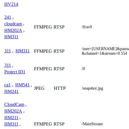
HV214
241
,
cloudcam
,
FFMPEG
RTSP
/0/av0
HM202A
,
HM311
/user=[USERNAME]&pass
311
,
HM311
FFMPEG
RTSP
&channel=1&stream=0.554
311
,
FFMPEG
RTSP
/0
Protect ID1
ca1
,
HM541
,
JPEG
HTTP
/snapshot.jpg
HM241
CloudCam
,
HM202A
,
HM211
,
FFMPEG
RTSP
HM311
,
/MainStream