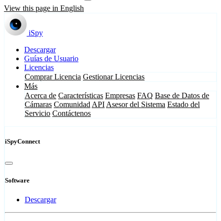
View this page in English
iSpy
Descargar
Guías de Usuario
Licencias
Comprar Licencia
Gestionar Licencias
Más
Acerca de
Características
Empresas
FAQ
Base de Datos de
Cámaras
Comunidad
API
Asesor del Sistema
Estado del
Servicio
Contáctenos
iSpyConnect
Software
Descargar