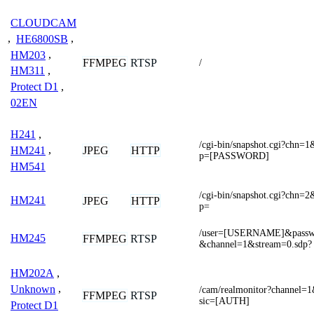
CLOUDCAM
,
HE6800SB
,
HM203
,
FFMPEG
RTSP
/
HM311
,
Protect D1
,
02EN
H241
,
/cgi-bin/snapshot.cgi?c
JPEG
HTTP
HM241
,
p=[PASSWORD]
HM541
/cgi-bin/snapshot.cgi?c
HM241
JPEG
HTTP
p=
/user=[USERNAME]&pass
HM245
FFMPEG
RTSP
&channel=1&stream=0.sdp?
HM202A
,
Unknown
,
/cam/realmonitor?channel=
FFMPEG
RTSP
sic=[AUTH]
Protect D1