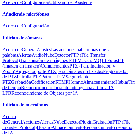
Acerca de
Configuración
Utilizando el Asistente
Añadiendo micrófonos
Acerca de
Configuración
Edición de cámaras
Acerca de
General
Ajustes
Las acciones hablan más que las
palabras
Alertas
Audio
Nube
Detector
FTP (File Transfer
Protocol)
Transmisión de imágenes FTP
Máscara
MQTT
Fotos
PiP
(Imagen en Imagen)
Complementos
PTZ (Pan, Inclinación y
Zoom)
Agregar soporte PTZ para cámaras no listadas
Programador
de PTZ
Patrulla PTZ
Patrulla PTZ
Seguimiento
PTZ
Grabación
Codificación
RTMP
Horario
Almacenamiento
Hablar
Tim
de tiempo
Reconocimiento facial de inteligencia artificial
IA
LPR
Reconocimiento de Objetos por IA
Edición de micrófonos
Acerca
de
General
Acciones
Alertas
Nube
Detector
Plugin
Grabación
FTP (File
Transfer Protocol)
Horario
Almacenamiento
Reconocimiento de audio
de IA