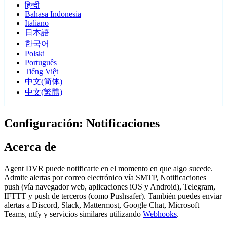
हिन्दी
Bahasa Indonesia
Italiano
日本語
한국어
Polski
Português
Tiếng Việt
中文(简体)
中文(繁體)
Configuración: Notificaciones
Acerca de
Agent DVR puede notificarte en el momento en que algo sucede.
Admite alertas por correo electrónico vía SMTP, Notificaciones
push (vía navegador web, aplicaciones iOS y Android), Telegram,
IFTTT y push de terceros (como Pushsafer). También puedes enviar
alertas a Discord, Slack, Mattermost, Google Chat, Microsoft
Teams, ntfy y servicios similares utilizando
Webhooks
.