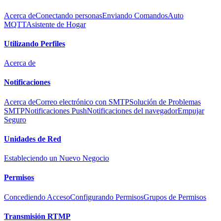
Acerca de
Conectando personas
Enviando Comandos
Auto
MQTT
Asistente de Hogar
Utilizando Perfiles
Acerca de
Notificaciones
Acerca de
Correo electrónico con SMTP
Solución de Problemas
SMTP
Notificaciones Push
Notificaciones del navegador
Empujar
Seguro
Unidades de Red
Estableciendo un Nuevo Negocio
Permisos
Concediendo Acceso
Configurando Permisos
Grupos de Permisos
Transmisión RTMP