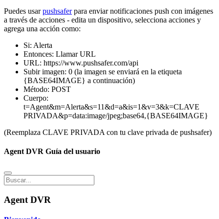
Puedes usar
pushsafer
para enviar notificaciones push con imágenes
a través de acciones - edita un dispositivo, selecciona acciones y
agrega una acción como:
Si: Alerta
Entonces: Llamar URL
URL: https://www.pushsafer.com/api
Subir imagen: 0 (la imagen se enviará en la etiqueta
{BASE64IMAGE} a continuación)
Método: POST
Cuerpo:
t=Agent&m=Alerta&s=11&d=a&is=1&v=3&k=CLAVE
PRIVADA&p=data:image/jpeg;base64,{BASE64IMAGE}
(Reemplaza CLAVE PRIVADA con tu clave privada de pushsafer)
Agent DVR Guía del usuario
Agent DVR