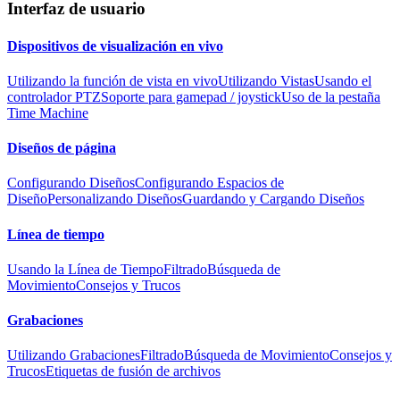
Interfaz de usuario
Dispositivos de visualización en vivo
Utilizando la función de vista en vivo
Utilizando Vistas
Usando el
controlador PTZ
Soporte para gamepad / joystick
Uso de la pestaña
Time Machine
Diseños de página
Configurando Diseños
Configurando Espacios de
Diseño
Personalizando Diseños
Guardando y Cargando Diseños
Línea de tiempo
Usando la Línea de Tiempo
Filtrado
Búsqueda de
Movimiento
Consejos y Trucos
Grabaciones
Utilizando Grabaciones
Filtrado
Búsqueda de Movimiento
Consejos y
Trucos
Etiquetas de fusión de archivos