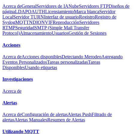
Acerca de
General
Servidores de IA
Nube
Servidores FTP
Diseños de
página
LDAP
OAUTH
Licensiamiento
Marca blanca
Servidor
Local
Servidor TURN
Interfaz de usuario
Registro
Registro de
Syslog
MQTT
NDI
ONVIF
Reproducción
Servidores
RTMP
Seguridad
SMTP (Simple Mail Transfer
Protocol)
Almacenamiento
Usuarios
Gestión de Sesiones
Acciones
Acerca de
Acciones disponibles
Detectando Merodeo
Agregando
Eventos Personalizados
Tareas personalizadas
Tareas
Disponibles
Usando etiquetas
Investigaciones
Acerca de
Alertas
Acerca de
Configuración de alertas
Alertas Push
Filtrado de
alertas
Alertas Manuales
Resumen de Alertas
Utilizando MQTT