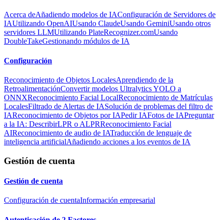
Acerca de
Añadiendo modelos de IA
Configuración de Servidores de
IA
Utilizando OpenAI
Usando Claude
Usando Gemini
Usando otros
servidores LLM
Utilizando PlateRecognizer.com
Usando
DoubleTake
Gestionando módulos de IA
Configuración
Reconocimiento de Objetos Locales
Aprendiendo de la
Retroalimentación
Convertir modelos Ultralytics YOLO a
ONNX
Reconocimiento Facial Local
Reconocimiento de Matrículas
Locales
Filtrado de Alertas de IA
Solución de problemas del filtro de
IA
Reconocimiento de Objetos por IA
Pedir IA
Fotos de IA
Preguntar
a la IA: Describir
LPR o ALPR
Reconocimiento Facial
AI
Reconocimiento de audio de IA
Traducción de lenguaje de
inteligencia artificial
Añadiendo acciones a los eventos de IA
Gestión de cuenta
Gestión de cuenta
Configuración de cuenta
Información empresarial
Autenticación de 2 Factores