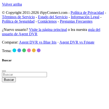
Volver arriba
© Copyright 2011-2026 iSpyConnect.com -
Política de Privacidad
-
Términos de Servicio
-
Estado del Servicio
-
Información Legal
-
Política de Seguridad
-
Contáctenos
-
Preguntas Frecuentes
¿Nuevo usuario?
Visite la página principal
o lea nuestra
guía del
usuario de Agent DVR
Comparar:
Agent DVR vs Blue Iris
·
Agent DVR vs Frigate
Tema:
Buscar
Buscar