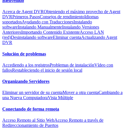
Bienvenido
Acerca de Agent DVR
Obteniendo el máximo provecho de Agent
DVR
Primeros Pasos
Consejos de rendimiento
Idiomas
soportados
Ayudando con Traducciones
Instalando
software
Instalando Manualmente
Instalando Versiones
Anteriores
Importando Contenido Existente
Acceso LAN
(red)
Desinstalando software
Eliminar cuenta
Actualizando Agent
DVR
Solución de problemas
Accediendo a los registros
Problemas de instalación
Vídeo con
fallos
Restableciendo el inicio de sesión local
Organizando Servidores
Eliminar un servidor de su cuenta
Mover a otra cuenta
Cambiando a
una Nueva Computadora
Vista Múltiple
Conectando de forma remota
Acceso Remoto al Sitio Web
Acceso Remoto a través de
Redireccionamiento de Puertos