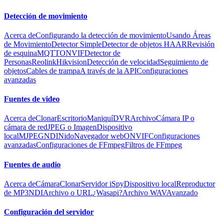
Detección de movimiento
Acerca de
Configurando la detección de movimiento
Usando Áreas
de Movimiento
Detector Simple
Detector de objetos HAAR
Revisión
de esquina
MQTT
ONVIF
Detector de
Personas
Reolink
Hikvision
Detección de velocidad
Seguimiento de
objetos
Cables de trampa
A través de la API
Configuraciones
avanzadas
Fuentes de video
Acerca de
Clonar
Escritorio
Maniquí
DVR
Archivo
Cámara IP o
cámara de red
JPEG o Imagen
Dispositivo
local
MJPEG
NDI
Nido
Navegador web
ONVIF
Configuraciones
avanzadas
Configuraciones de FFmpeg
Filtros de FFmpeg
Fuentes de audio
Acerca de
Cámara
Clonar
Servidor iSpy
Dispositivo local
Reproductor
de MP3
NDI
Archivo o URL
¿Wasapi?
Archivo WAV
Avanzado
Configuración del servidor