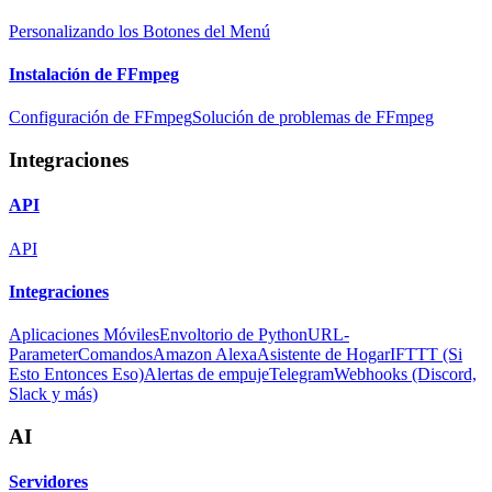
Personalizando los Botones del Menú
Instalación de FFmpeg
Configuración de FFmpeg
Solución de problemas de FFmpeg
Integraciones
API
API
Integraciones
Aplicaciones Móviles
Envoltorio de Python
URL-
Parameter
Comandos
Amazon Alexa
Asistente de Hogar
IFTTT (Si
Esto Entonces Eso)
Alertas de empuje
Telegram
Webhooks (Discord,
Slack y más)
AI
Servidores