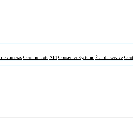
 de caméras
Communauté
API
Conseiller Système
État du service
Cont