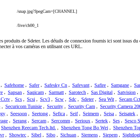
/snap.jpg?JpegCam=[CHANNEL]
/live/ch00_1
es produits de Sdeter. Les détails de connexion fournis ici sont issus 
ecter à vos caméras en utilisant ces URL.
,
Safehome
,
Safer
,
Safesky Cn
,
Safevant
,
Safire
,
Samgane
,
Sa
re
,
Sapsan
,
Saqicam
,
Sarmatt
,
Sarotech
,
Sas Digital
,
Satvision
,
 Cctv
,
Scs
,
Scsi
,
Scv3
,
Scw
,
Sdc
,
Sdeter
,
Sea Wit
,
Secam Cc
o
,
Securicom Tunisie
,
Security
,
Security Cam
,
Security Camera 20
rgy
,
Seesoon
,
Seetong
,
Sefica
,
Seif
,
Seimem
,
Seisa
,
Seisatek
,
rage
,
Serang
,
Sercam
,
Sercomm
,
Serioux
,
Sertek
,
Ses
,
Sesco S
Shenzhen Reecam Tech.ltd.
,
Shenzhen Tong Bo Wei
,
Shenzhen To
vr
,
Showtec
,
Sibel
,
Sibo
,
Sichuan
,
Siemens
,
Siepem
,
Sightlog