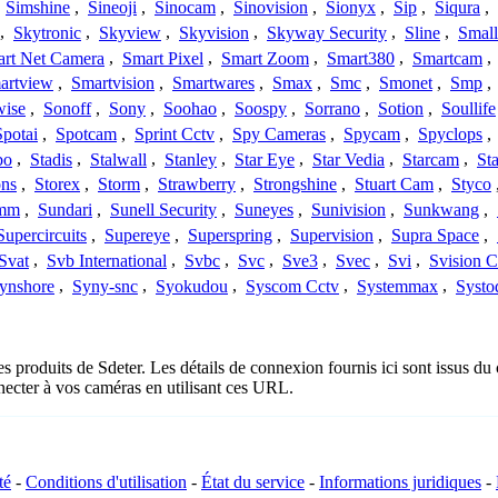
,
Simshine
,
Sineoji
,
Sinocam
,
Sinovision
,
Sionyx
,
Sip
,
Siqura
,
,
Skytronic
,
Skyview
,
Skyvision
,
Skyway Security
,
Sline
,
Small
rt Net Camera
,
Smart Pixel
,
Smart Zoom
,
Smart380
,
Smartcam
,
artview
,
Smartvision
,
Smartwares
,
Smax
,
Smc
,
Smonet
,
Smp
,
wise
,
Sonoff
,
Sony
,
Soohao
,
Soospy
,
Sorrano
,
Sotion
,
Soullife
Spotai
,
Spotcam
,
Sprint Cctv
,
Spy Cameras
,
Spycam
,
Spyclops
,
bo
,
Stadis
,
Stalwall
,
Stanley
,
Star Eye
,
Star Vedia
,
Starcam
,
St
ons
,
Storex
,
Storm
,
Strawberry
,
Strongshine
,
Stuart Cam
,
Styco
mm
,
Sundari
,
Sunell Security
,
Suneyes
,
Sunivision
,
Sunkwang
,
Supercircuits
,
Supereye
,
Superspring
,
Supervision
,
Supra Space
,
Svat
,
Svb International
,
Svbc
,
Svc
,
Sve3
,
Svec
,
Svi
,
Svision 
ynshore
,
Syny-snc
,
Syokudou
,
Syscom Cctv
,
Systemmax
,
Systo
es produits de Sdeter. Les détails de connexion fournis ici sont issus 
ecter à vos caméras en utilisant ces URL.
té
-
Conditions d'utilisation
-
État du service
-
Informations juridiques
-