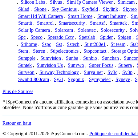
,
Silicon Labs
,
Silvus
,
Simi Ip Camera Viewer
,
Simicam
Sklad
,
Skone
,
Sky Genious
,
Skyfield
,
Skylink
,
Skyreo
Smart Hd Wifi Camera
,
Smart Home
,
Smart Industry
,
Sma
Smartit
,
Smartrol
,
Smartsecurity
,
Smartsf
,
Smarttek
,
Sm
Solar Ip Camera
,
Solarcam
,
Soleratec
,
Solosecurity
,
Sol
Spc
,
Speco
,
Sperado Cctv
,
Spetslab
,
Spider
,
Spigen
,
,
Srihome
,
Sspc
,
Sst
,
Sstech
,
St-nt280e1
,
St-team
,
Sta
Stem
,
Steren
,
Stipelectronics
,
Stopcontact
,
Storage Opti
Sumpple
,
Sumvision
,
Sunba
,
Sunbio
,
Sunchan
,
Sunco
Suntek
,
Sunvision Us
,
Sunywo
,
Super Focus
,
Supera
,
Surveon
,
Surway Technology
,
Surya-net
,
Sv3c
,
Sv3p
,
Swnhd-800cam
,
Sy2l
,
Sygonix
,
Symynelec
,
Syneye
,
S
Plus de Sources
* iSpyConnect n'a aucune affiliation, connexion ou association avec l
obsolètes. Nous n'offrons aucune garantie que vous pourrez vous conn
Retour en haut
© Copyright 2011-2026 iSpyConnect.com -
Politique de confidentiali