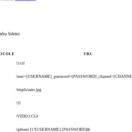
méra Sdeter
OCOLE
URL
/1/cif
/user=[USERNAME]_password=[PASSWORD]_channel=[CHANNEL
/tmpfs/auto.jpg
/11
/VIDEO.CGI
/iphone/11?[USERNAME]:[PASSWORD]&