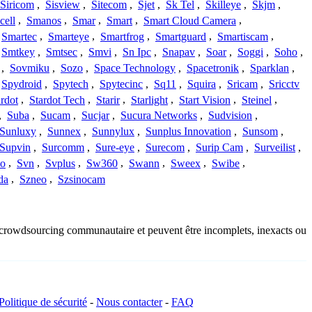
Siricom
,
Sisview
,
Sitecom
,
Sjet
,
Sk Tel
,
Skilleye
,
Skjm
,
cell
,
Smanos
,
Smar
,
Smart
,
Smart Cloud Camera
,
Smartec
,
Smarteye
,
Smartfrog
,
Smartguard
,
Smartiscam
,
Smtkey
,
Smtsec
,
Smvi
,
Sn Ipc
,
Snapav
,
Soar
,
Soggi
,
Soho
,
,
Sovmiku
,
Sozo
,
Space Technology
,
Spacetronik
,
Sparklan
,
Spydroid
,
Spytech
,
Spytecinc
,
Sq11
,
Squira
,
Sricam
,
Sricctv
ardot
,
Stardot Tech
,
Starir
,
Starlight
,
Start Vision
,
Steinel
,
,
Suba
,
Sucam
,
Sucjar
,
Sucura Networks
,
Sudvision
,
Sunluxy
,
Sunnex
,
Sunnylux
,
Sunplus Innovation
,
Sunsom
,
Supvin
,
Surcomm
,
Sure-eye
,
Surecom
,
Surip Cam
,
Surveilist
,
Co
,
Svn
,
Svplus
,
Sw360
,
Swann
,
Sweex
,
Swibe
,
da
,
Szneo
,
Szsinocam
du crowdsourcing communautaire et peuvent être incomplets, inexacts ou
Politique de sécurité
-
Nous contacter
-
FAQ