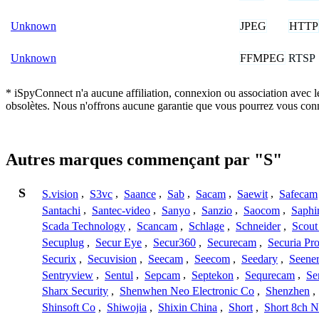
JPEG
HTTP
Unknown
FFMPEG
RTSP
Unknown
* iSpyConnect n'a aucune affiliation, connexion ou association avec l
obsolètes. Nous n'offrons aucune garantie que vous pourrez vous conn
Autres marques commençant par "S"
S
S.vision
,
S3vc
,
Saance
,
Sab
,
Sacam
,
Saewit
,
Safecam
Santachi
,
Santec-video
,
Sanyo
,
Sanzio
,
Saocom
,
Saphi
Scada Technology
,
Scancam
,
Schlage
,
Schneider
,
Scout
Secuplug
,
Secur Eye
,
Secur360
,
Securecam
,
Securia Pr
Securix
,
Secuvision
,
Seecam
,
Seecom
,
Seedary
,
Seene
Sentryview
,
Sentul
,
Sepcam
,
Septekon
,
Sequrecam
,
Se
Sharx Security
,
Shenwhen Neo Electronic Co
,
Shenzhen
,
Shinsoft Co
,
Shiwojia
,
Shixin China
,
Short
,
Short 8ch N