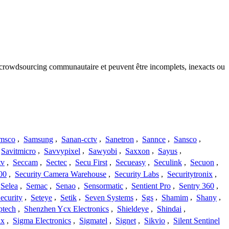
du crowdsourcing communautaire et peuvent être incomplets, inexacts ou
msco
,
Samsung
,
Sanan-cctv
,
Sanetron
,
Sannce
,
Sansco
,
Savitmicro
,
Savvypixel
,
Sawyobi
,
Saxxon
,
Sayus
,
tv
,
Seccam
,
Sectec
,
Secu First
,
Secueasy
,
Seculink
,
Secuon
,
00
,
Security Camera Warehouse
,
Security Labs
,
Securitytronix
,
Selea
,
Semac
,
Senao
,
Sensormatic
,
Sentient Pro
,
Sentry 360
,
ecurity
,
Seteye
,
Setik
,
Seven Systems
,
Sgs
,
Shamim
,
Shany
,
ptech
,
Shenzhen Ycx Electronics
,
Shieldeye
,
Shindai
,
ix
,
Sigma Electronics
,
Sigmatel
,
Signet
,
Sikvio
,
Silent Sentinel