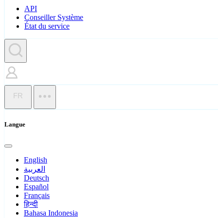
API
Conseiller Système
État du service
FR
Langue
English
العربية
Deutsch
Español
Français
हिन्दी
Bahasa Indonesia