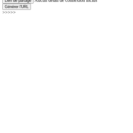
Aucun détail de connexion inclus
Lien de partage
Générer l'URL
>>>>>