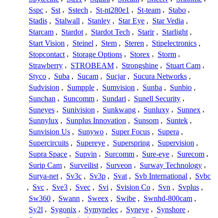
Sspc
,
Sst
,
Sstech
,
St-nt280e1
,
St-team
,
Stabo
,
Stadis
,
Stalwall
,
Stanley
,
Star Eye
,
Star Vedia
,
Starcam
,
Stardot
,
Stardot Tech
,
Starir
,
Starlight
,
Start Vision
,
Steinel
,
Stem
,
Steren
,
Stipelectronics
,
Stopcontact
,
Storage Options
,
Storex
,
Storm
,
Strawberry
,
STROBEAM
,
Strongshine
,
Stuart Cam
,
Styco
,
Suba
,
Sucam
,
Sucjar
,
Sucura Networks
,
Sudvision
,
Sumpple
,
Sumvision
,
Sunba
,
Sunbio
,
Sunchan
,
Suncomm
,
Sundari
,
Sunell Security
,
Suneyes
,
Sunivision
,
Sunkwang
,
Sunluxy
,
Sunnex
,
Sunnylux
,
Sunplus Innovation
,
Sunsom
,
Suntek
,
Sunvision Us
,
Sunywo
,
Super Focus
,
Supera
,
Supercircuits
,
Supereye
,
Superspring
,
Supervision
,
Supra Space
,
Supvin
,
Surcomm
,
Sure-eye
,
Surecom
,
Surip Cam
,
Surveilist
,
Surveon
,
Surway Technology
,
Surya-net
,
Sv3c
,
Sv3p
,
Svat
,
Svb International
,
Svbc
,
Svc
,
Sve3
,
Svec
,
Svi
,
Svision Co
,
Svn
,
Svplus
,
Sw360
,
Swann
,
Sweex
,
Swibe
,
Swnhd-800cam
,
Sy2l
,
Sygonix
,
Symynelec
,
Syneye
,
Synshore
,