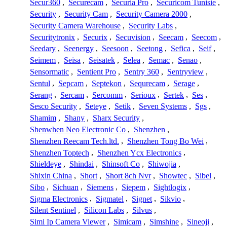
Secur360
,
Securecam
,
Securia Pro
,
Securicom Tunisie
,
Security
,
Security Cam
,
Security Camera 2000
,
Security Camera Warehouse
,
Security Labs
,
Securitytronix
,
Securix
,
Secuvision
,
Seecam
,
Seecom
,
Seedary
,
Seenergy
,
Seesoon
,
Seetong
,
Sefica
,
Seif
,
Seimem
,
Seisa
,
Seisatek
,
Selea
,
Semac
,
Senao
,
Sensormatic
,
Sentient Pro
,
Sentry 360
,
Sentryview
,
Sentul
,
Sepcam
,
Septekon
,
Sequrecam
,
Serage
,
Serang
,
Sercam
,
Sercomm
,
Serioux
,
Sertek
,
Ses
,
Sesco Security
,
Seteye
,
Setik
,
Seven Systems
,
Sgs
,
Shamim
,
Shany
,
Sharx Security
,
Shenwhen Neo Electronic Co
,
Shenzhen
,
Shenzhen Reecam Tech.ltd.
,
Shenzhen Tong Bo Wei
,
Shenzhen Toptech
,
Shenzhen Ycx Electronics
,
Shieldeye
,
Shindai
,
Shinsoft Co
,
Shiwojia
,
Shixin China
,
Short
,
Short 8ch Nvr
,
Showtec
,
Sibel
,
Sibo
,
Sichuan
,
Siemens
,
Siepem
,
Sightlogix
,
Sigma Electronics
,
Sigmatel
,
Signet
,
Sikvio
,
Silent Sentinel
,
Silicon Labs
,
Silvus
,
Simi Ip Camera Viewer
,
Simicam
,
Simshine
,
Sineoji
,