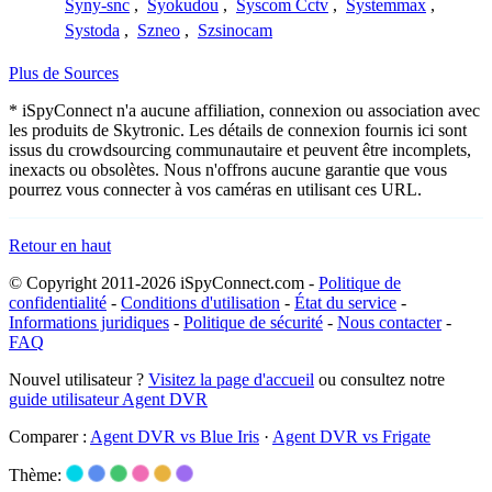
Syny-snc
,
Syokudou
,
Syscom Cctv
,
Systemmax
,
Systoda
,
Szneo
,
Szsinocam
Plus de Sources
* iSpyConnect n'a aucune affiliation, connexion ou association avec
les produits de Skytronic. Les détails de connexion fournis ici sont
issus du crowdsourcing communautaire et peuvent être incomplets,
inexacts ou obsolètes. Nous n'offrons aucune garantie que vous
pourrez vous connecter à vos caméras en utilisant ces URL.
Retour en haut
© Copyright 2011-2026 iSpyConnect.com -
Politique de
confidentialité
-
Conditions d'utilisation
-
État du service
-
Informations juridiques
-
Politique de sécurité
-
Nous contacter
-
FAQ
Nouvel utilisateur ?
Visitez la page d'accueil
ou consultez notre
guide utilisateur Agent DVR
Comparer :
Agent DVR vs Blue Iris
·
Agent DVR vs Frigate
Thème: