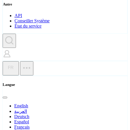
Autre
API
Conseiller Système
État du service
FR
Langue
English
العربية
Deutsch
Español
Français