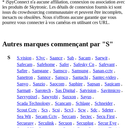
* iSpyConnect n'a aucune affiliation, connexion ou association avec
les produits de Skytronic. Les détails de connexion fournis ici sont
issus du crowdsourcing communautaire et peuvent être incomplets,
inexacts ou obsolètes. Nous n'offrons aucune garantie que vous
pourrez vous connecter à vos caméras en utilisant ces URL.
Autres marques commençant par "S"
S
S.vision
,
S3vc
,
Saance
,
Sab
,
Sacam
,
Saewit
,
Safecam
,
Safehome
,
Safer
,
Safesky Cn
,
Safevant
,
Safire
,
Samgane
,
Samsco
,
Samsung
,
Sanan-cctv
,
Sanetron
,
Sannce
,
Sansco
,
Santachi
,
Santec-video
,
Sanyo
,
Sanzio
,
Saocom
,
Saphire
,
Sapsan
,
Saqicam
,
Sarmatt
,
Sarotech
,
Sas Digital
,
Satvision
,
Savitmicro
,
Savvypixel
,
Sawyobi
,
Saxxon
,
Sayus
,
Scada Technology
,
Scancam
,
Schlage
,
Schneider
,
Scout Cctv
,
Scs
,
Scsi
,
Scv3
,
Scw
,
Sdc
,
Sdeter
,
Sea Wit
,
Secam Cctv
,
Seccam
,
Sectec
,
Secu First
,
Secueasy
,
Seculink
,
Secuon
,
Secuplug
,
Secur Eye
,