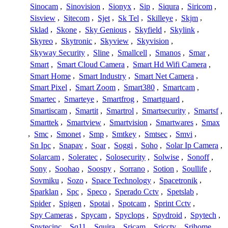
Sinocam
,
Sinovision
,
Sionyx
,
Sip
,
Siqura
,
Siricom
,
Sisview
,
Sitecom
,
Sjet
,
Sk Tel
,
Skilleye
,
Skjm
,
Sklad
,
Skone
,
Sky Genious
,
Skyfield
,
Skylink
,
Skyreo
,
Skytronic
,
Skyview
,
Skyvision
,
Skyway Security
,
Sline
,
Smallcell
,
Smanos
,
Smar
,
Smart
,
Smart Cloud Camera
,
Smart Hd Wifi Camera
,
Smart Home
,
Smart Industry
,
Smart Net Camera
,
Smart Pixel
,
Smart Zoom
,
Smart380
,
Smartcam
,
Smartec
,
Smarteye
,
Smartfrog
,
Smartguard
,
Smartiscam
,
Smartit
,
Smartrol
,
Smartsecurity
,
Smartsf
,
Smarttek
,
Smartview
,
Smartvision
,
Smartwares
,
Smax
,
Smc
,
Smonet
,
Smp
,
Smtkey
,
Smtsec
,
Smvi
,
Sn Ipc
,
Snapav
,
Soar
,
Soggi
,
Soho
,
Solar Ip Camera
,
Solarcam
,
Soleratec
,
Solosecurity
,
Solwise
,
Sonoff
,
Sony
,
Soohao
,
Soospy
,
Sorrano
,
Sotion
,
Soullife
,
Sovmiku
,
Sozo
,
Space Technology
,
Spacetronik
,
Sparklan
,
Spc
,
Speco
,
Sperado Cctv
,
Spetslab
,
Spider
,
Spigen
,
Spotai
,
Spotcam
,
Sprint Cctv
,
Spy Cameras
,
Spycam
,
Spyclops
,
Spydroid
,
Spytech
,
Spytecinc
,
Sq11
,
Squira
,
Sricam
,
Sricctv
,
Srihome
,