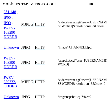
MODÈLES
TAPEZ
PROTOCOLE
URL
351.148
,
IP66
,
/videostream.cgi?user=[USERNA
IP99
,
MJPEG
HTTP
SSWORD]&resolution=32&rate=0
JWEV-
163290-
DDEDB
JPEG
HTTP
Unknown
/image/[CHANNEL].jpg
JWEV-
/snapshot.cgi?user=[USERNAME
JPEG
HTTP
163290-
WORD]
DDEDB
JWEV-
/videostream.cgi?user=[USERNA
MJPEG
HTTP
330332-
SSWORD]&resolution=32&rate=0
CDDEB
JPEG
HTTP
Unknown
/img/snapshot.cgi?size=2