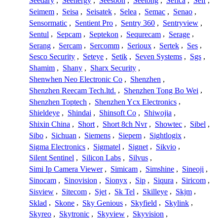
Seedary
,
Seenergy
,
Seesoon
,
Seetong
,
Sefica
,
Seif
,
Seimem
,
Seisa
,
Seisatek
,
Selea
,
Semac
,
Senao
,
Sensormatic
,
Sentient Pro
,
Sentry 360
,
Sentryview
,
Sentul
,
Sepcam
,
Septekon
,
Sequrecam
,
Serage
,
Serang
,
Sercam
,
Sercomm
,
Serioux
,
Sertek
,
Ses
,
Sesco Security
,
Seteye
,
Setik
,
Seven Systems
,
Sgs
,
Shamim
,
Shany
,
Sharx Security
,
Shenwhen Neo Electronic Co
,
Shenzhen
,
Shenzhen Reecam Tech.ltd.
,
Shenzhen Tong Bo Wei
,
Shenzhen Toptech
,
Shenzhen Ycx Electronics
,
Shieldeye
,
Shindai
,
Shinsoft Co
,
Shiwojia
,
Shixin China
,
Short
,
Short 8ch Nvr
,
Showtec
,
Sibel
,
Sibo
,
Sichuan
,
Siemens
,
Siepem
,
Sightlogix
,
Sigma Electronics
,
Sigmatel
,
Signet
,
Sikvio
,
Silent Sentinel
,
Silicon Labs
,
Silvus
,
Simi Ip Camera Viewer
,
Simicam
,
Simshine
,
Sineoji
,
Sinocam
,
Sinovision
,
Sionyx
,
Sip
,
Siqura
,
Siricom
,
Sisview
,
Sitecom
,
Sjet
,
Sk Tel
,
Skilleye
,
Skjm
,
Sklad
,
Skone
,
Sky Genious
,
Skyfield
,
Skylink
,
Skyreo
,
Skytronic
,
Skyview
,
Skyvision
,