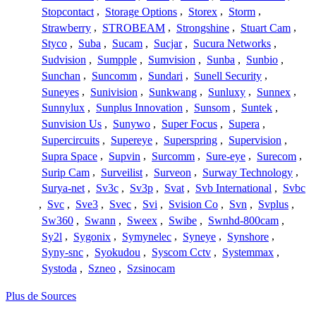
Stopcontact
,
Storage Options
,
Storex
,
Storm
,
Strawberry
,
STROBEAM
,
Strongshine
,
Stuart Cam
,
Styco
,
Suba
,
Sucam
,
Sucjar
,
Sucura Networks
,
Sudvision
,
Sumpple
,
Sumvision
,
Sunba
,
Sunbio
,
Sunchan
,
Suncomm
,
Sundari
,
Sunell Security
,
Suneyes
,
Sunivision
,
Sunkwang
,
Sunluxy
,
Sunnex
,
Sunnylux
,
Sunplus Innovation
,
Sunsom
,
Suntek
,
Sunvision Us
,
Sunywo
,
Super Focus
,
Supera
,
Supercircuits
,
Supereye
,
Superspring
,
Supervision
,
Supra Space
,
Supvin
,
Surcomm
,
Sure-eye
,
Surecom
,
Surip Cam
,
Surveilist
,
Surveon
,
Surway Technology
,
Surya-net
,
Sv3c
,
Sv3p
,
Svat
,
Svb International
,
Svbc
,
Svc
,
Sve3
,
Svec
,
Svi
,
Svision Co
,
Svn
,
Svplus
,
Sw360
,
Swann
,
Sweex
,
Swibe
,
Swnhd-800cam
,
Sy2l
,
Sygonix
,
Symynelec
,
Syneye
,
Synshore
,
Syny-snc
,
Syokudou
,
Syscom Cctv
,
Systemmax
,
Systoda
,
Szneo
,
Szsinocam
Plus de Sources