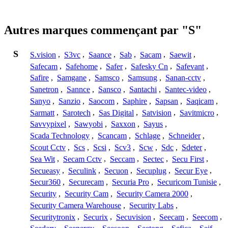
Autres marques commençant par "S"
S
S.vision
,
S3vc
,
Saance
,
Sab
,
Sacam
,
Saewit
,
Safecam
,
Safehome
,
Safer
,
Safesky Cn
,
Safevant
,
Safire
,
Samgane
,
Samsco
,
Samsung
,
Sanan-cctv
,
Sanetron
,
Sannce
,
Sansco
,
Santachi
,
Santec-video
,
Sanyo
,
Sanzio
,
Saocom
,
Saphire
,
Sapsan
,
Saqicam
,
Sarmatt
,
Sarotech
,
Sas Digital
,
Satvision
,
Savitmicro
,
Savvypixel
,
Sawyobi
,
Saxxon
,
Sayus
,
Scada Technology
,
Scancam
,
Schlage
,
Schneider
,
Scout Cctv
,
Scs
,
Scsi
,
Scv3
,
Scw
,
Sdc
,
Sdeter
,
Sea Wit
,
Secam Cctv
,
Seccam
,
Sectec
,
Secu First
,
Secueasy
,
Seculink
,
Secuon
,
Secuplug
,
Secur Eye
,
Secur360
,
Securecam
,
Securia Pro
,
Securicom Tunisie
,
Security
,
Security Cam
,
Security Camera 2000
,
Security Camera Warehouse
,
Security Labs
,
Securitytronix
,
Securix
,
Secuvision
,
Seecam
,
Seecom
,