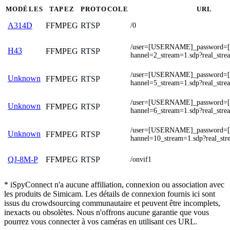
MODÈLES
TAPEZ
PROTOCOLE
URL
FFMPEG
RTSP
A314D
/0
/user=[USERNAME]_password
H43
FFMPEG
RTSP
hannel=2_stream=1.sdp?real_stre
/user=[USERNAME]_password
Unknown
FFMPEG
RTSP
hannel=5_stream=1.sdp?real_stre
/user=[USERNAME]_password
Unknown
FFMPEG
RTSP
hannel=6_stream=1.sdp?real_stre
/user=[USERNAME]_password
Unknown
FFMPEG
RTSP
hannel=10_stream=1.sdp?real_str
FFMPEG
RTSP
QJ-8M-P
/onvif1
* iSpyConnect n'a aucune affiliation, connexion ou association avec
les produits de Simicam. Les détails de connexion fournis ici sont
issus du crowdsourcing communautaire et peuvent être incomplets,
inexacts ou obsolètes. Nous n'offrons aucune garantie que vous
pourrez vous connecter à vos caméras en utilisant ces URL.