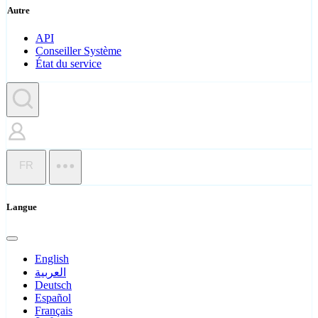
Autre
API
Conseiller Système
État du service
FR
Langue
English
العربية
Deutsch
Español
Français