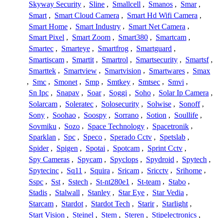
Skyway Security
,
Sline
,
Smallcell
,
Smanos
,
Smar
,
Smart
,
Smart Cloud Camera
,
Smart Hd Wifi Camera
,
Smart Home
,
Smart Industry
,
Smart Net Camera
,
Smart Pixel
,
Smart Zoom
,
Smart380
,
Smartcam
,
Smartec
,
Smarteye
,
Smartfrog
,
Smartguard
,
Smartiscam
,
Smartit
,
Smartrol
,
Smartsecurity
,
Smartsf
,
Smarttek
,
Smartview
,
Smartvision
,
Smartwares
,
Smax
,
Smc
,
Smonet
,
Smp
,
Smtkey
,
Smtsec
,
Smvi
,
Sn Ipc
,
Snapav
,
Soar
,
Soggi
,
Soho
,
Solar Ip Camera
,
Solarcam
,
Soleratec
,
Solosecurity
,
Solwise
,
Sonoff
,
Sony
,
Soohao
,
Soospy
,
Sorrano
,
Sotion
,
Soullife
,
Sovmiku
,
Sozo
,
Space Technology
,
Spacetronik
,
Sparklan
,
Spc
,
Speco
,
Sperado Cctv
,
Spetslab
,
Spider
,
Spigen
,
Spotai
,
Spotcam
,
Sprint Cctv
,
Spy Cameras
,
Spycam
,
Spyclops
,
Spydroid
,
Spytech
,
Spytecinc
,
Sq11
,
Squira
,
Sricam
,
Sricctv
,
Srihome
,
Sspc
,
Sst
,
Sstech
,
St-nt280e1
,
St-team
,
Stabo
,
Stadis
,
Stalwall
,
Stanley
,
Star Eye
,
Star Vedia
,
Starcam
,
Stardot
,
Stardot Tech
,
Starir
,
Starlight
,
Start Vision
,
Steinel
,
Stem
,
Steren
,
Stipelectronics
,