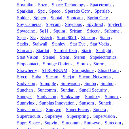
Sovmiku
,
Sozo
,
Space Technology
,
Spacetronik
,
Sparklan
,
Spc
,
Speco
,
Sperado Cctv
,
Spetslab
,
Spider
,
Spigen
,
Spotai
,
Spotcam
,
Sprint Cctv
,
Spy Cameras
,
Spycam
,
Spyclops
,
Spydroid
,
Spytech
,
Spytecinc
,
Sq11
,
Squira
,
Sricam
,
Sricctv
,
Srihome
,
Sspc
,
Sst
,
Sstech
,
St-nt280e1
,
St-team
,
Stabo
,
Stadis
,
Stalwall
,
Stanley
,
Star Eye
,
Star Vedia
,
Starcam
,
Stardot
,
Stardot Tech
,
Starir
,
Starlight
,
Start Vision
,
Steinel
,
Stem
,
Steren
,
Stipelectronics
,
Stopcontact
,
Storage Options
,
Storex
,
Storm
,
Strawberry
,
STROBEAM
,
Strongshine
,
Stuart Cam
,
Styco
,
Suba
,
Sucam
,
Sucjar
,
Sucura Networks
,
Sudvision
,
Sumpple
,
Sumvision
,
Sunba
,
Sunbio
,
Sunchan
,
Suncomm
,
Sundari
,
Sunell Security
,
Suneyes
,
Sunivision
,
Sunkwang
,
Sunluxy
,
Sunnex
,
Sunnylux
,
Sunplus Innovation
,
Sunsom
,
Suntek
,
Sunvision Us
,
Sunywo
,
Super Focus
,
Supera
,
Supercircuits
,
Supereye
,
Superspring
,
Supervision
,
Supra Space
,
Supvin
,
Surcomm
,
Sure-eye
,
Surecom
,