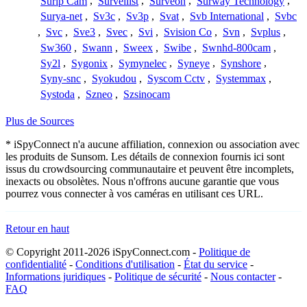
Surip Cam
,
Surveilist
,
Surveon
,
Surway Technology
,
Surya-net
,
Sv3c
,
Sv3p
,
Svat
,
Svb International
,
Svbc
,
Svc
,
Sve3
,
Svec
,
Svi
,
Svision Co
,
Svn
,
Svplus
,
Sw360
,
Swann
,
Sweex
,
Swibe
,
Swnhd-800cam
,
Sy2l
,
Sygonix
,
Symynelec
,
Syneye
,
Synshore
,
Syny-snc
,
Syokudou
,
Syscom Cctv
,
Systemmax
,
Systoda
,
Szneo
,
Szsinocam
Plus de Sources
* iSpyConnect n'a aucune affiliation, connexion ou association avec
les produits de Sunsom. Les détails de connexion fournis ici sont
issus du crowdsourcing communautaire et peuvent être incomplets,
inexacts ou obsolètes. Nous n'offrons aucune garantie que vous
pourrez vous connecter à vos caméras en utilisant ces URL.
Retour en haut
© Copyright 2011-2026 iSpyConnect.com -
Politique de
confidentialité
-
Conditions d'utilisation
-
État du service
-
Informations juridiques
-
Politique de sécurité
-
Nous contacter
-
FAQ