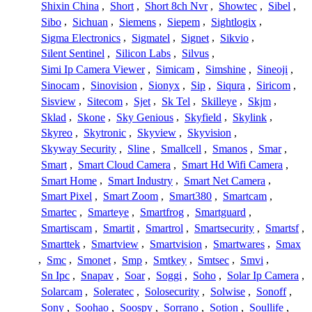
Shixin China
,
Short
,
Short 8ch Nvr
,
Showtec
,
Sibel
,
Sibo
,
Sichuan
,
Siemens
,
Siepem
,
Sightlogix
,
Sigma Electronics
,
Sigmatel
,
Signet
,
Sikvio
,
Silent Sentinel
,
Silicon Labs
,
Silvus
,
Simi Ip Camera Viewer
,
Simicam
,
Simshine
,
Sineoji
,
Sinocam
,
Sinovision
,
Sionyx
,
Sip
,
Siqura
,
Siricom
,
Sisview
,
Sitecom
,
Sjet
,
Sk Tel
,
Skilleye
,
Skjm
,
Sklad
,
Skone
,
Sky Genious
,
Skyfield
,
Skylink
,
Skyreo
,
Skytronic
,
Skyview
,
Skyvision
,
Skyway Security
,
Sline
,
Smallcell
,
Smanos
,
Smar
,
Smart
,
Smart Cloud Camera
,
Smart Hd Wifi Camera
,
Smart Home
,
Smart Industry
,
Smart Net Camera
,
Smart Pixel
,
Smart Zoom
,
Smart380
,
Smartcam
,
Smartec
,
Smarteye
,
Smartfrog
,
Smartguard
,
Smartiscam
,
Smartit
,
Smartrol
,
Smartsecurity
,
Smartsf
,
Smarttek
,
Smartview
,
Smartvision
,
Smartwares
,
Smax
,
Smc
,
Smonet
,
Smp
,
Smtkey
,
Smtsec
,
Smvi
,
Sn Ipc
,
Snapav
,
Soar
,
Soggi
,
Soho
,
Solar Ip Camera
,
Solarcam
,
Soleratec
,
Solosecurity
,
Solwise
,
Sonoff
,
Sony
,
Soohao
,
Soospy
,
Sorrano
,
Sotion
,
Soullife
,