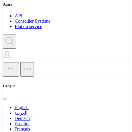
Autre
API
Conseiller Système
État du service
FR
Langue
English
العربية
Deutsch
Español
Français