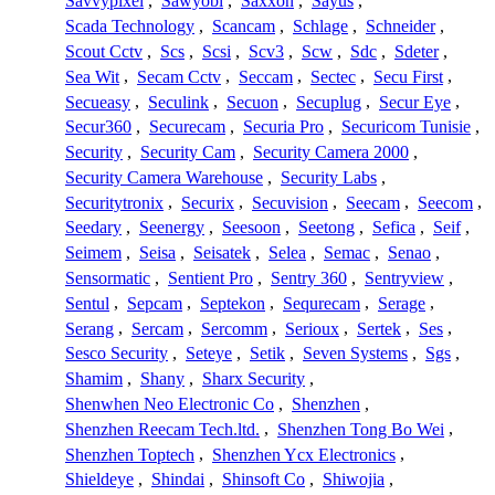
Savvypixel
,
Sawyobi
,
Saxxon
,
Sayus
,
Scada Technology
,
Scancam
,
Schlage
,
Schneider
,
Scout Cctv
,
Scs
,
Scsi
,
Scv3
,
Scw
,
Sdc
,
Sdeter
,
Sea Wit
,
Secam Cctv
,
Seccam
,
Sectec
,
Secu First
,
Secueasy
,
Seculink
,
Secuon
,
Secuplug
,
Secur Eye
,
Secur360
,
Securecam
,
Securia Pro
,
Securicom Tunisie
,
Security
,
Security Cam
,
Security Camera 2000
,
Security Camera Warehouse
,
Security Labs
,
Securitytronix
,
Securix
,
Secuvision
,
Seecam
,
Seecom
,
Seedary
,
Seenergy
,
Seesoon
,
Seetong
,
Sefica
,
Seif
,
Seimem
,
Seisa
,
Seisatek
,
Selea
,
Semac
,
Senao
,
Sensormatic
,
Sentient Pro
,
Sentry 360
,
Sentryview
,
Sentul
,
Sepcam
,
Septekon
,
Sequrecam
,
Serage
,
Serang
,
Sercam
,
Sercomm
,
Serioux
,
Sertek
,
Ses
,
Sesco Security
,
Seteye
,
Setik
,
Seven Systems
,
Sgs
,
Shamim
,
Shany
,
Sharx Security
,
Shenwhen Neo Electronic Co
,
Shenzhen
,
Shenzhen Reecam Tech.ltd.
,
Shenzhen Tong Bo Wei
,
Shenzhen Toptech
,
Shenzhen Ycx Electronics
,
Shieldeye
,
Shindai
,
Shinsoft Co
,
Shiwojia
,