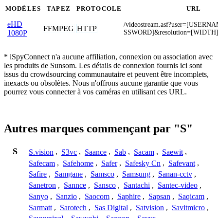
MODÈLES
TAPEZ
PROTOCOLE
URL
eHD
/videostream.asf?user=[USER
FFMPEG
HTTP
SSWORD]&resolution=[WIDTH
1080P
* iSpyConnect n'a aucune affiliation, connexion ou association avec
les produits de Sunsom. Les détails de connexion fournis ici sont
issus du crowdsourcing communautaire et peuvent être incomplets,
inexacts ou obsolètes. Nous n'offrons aucune garantie que vous
pourrez vous connecter à vos caméras en utilisant ces URL.
Autres marques commençant par "S"
S
S.vision
,
S3vc
,
Saance
,
Sab
,
Sacam
,
Saewit
,
Safecam
,
Safehome
,
Safer
,
Safesky Cn
,
Safevant
,
Safire
,
Samgane
,
Samsco
,
Samsung
,
Sanan-cctv
,
Sanetron
,
Sannce
,
Sansco
,
Santachi
,
Santec-video
,
Sanyo
,
Sanzio
,
Saocom
,
Saphire
,
Sapsan
,
Saqicam
,
Sarmatt
,
Sarotech
,
Sas Digital
,
Satvision
,
Savitmicro
,