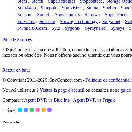
Stem
,
Steren
,
Stipelectronics
,
Stopcontact
,
Storage Opti
Sudvision
,
Sumpple
,
Sumvision
,
Sunba
,
Sunbio
,
Sunc
Sunsom
,
Suntek
,
Sunvision Us
,
Sunywo
,
Super Focus
,
Surveilist
,
Surveon
,
Surway Technology
,
Surya-net
,
Sv3
Swnhd-800cam
,
Sy2l
,
Sygonix
,
Symynelec
,
Syneye
,
S
Plus de Sources
* iSpyConnect n'a aucune affiliation, connexion ou association avec l
inexacts ou obsolètes. Nous n'offrons aucune garantie que vous pourr
Retour en haut
© Copyright 2011-2026 iSpyConnect.com -
Politique de confidentiali
Nouvel utilisateur ?
Visitez la page d'accueil
ou consultez notre
guide
Comparer :
Agent DVR vs Blue Iris
·
Agent DVR vs Frigate
Thème:
Recherche