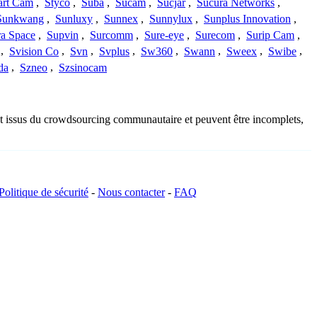
art Cam
,
Styco
,
Suba
,
Sucam
,
Sucjar
,
Sucura Networks
,
Sunkwang
,
Sunluxy
,
Sunnex
,
Sunnylux
,
Sunplus Innovation
,
a Space
,
Supvin
,
Surcomm
,
Sure-eye
,
Surecom
,
Surip Cam
,
,
Svision Co
,
Svn
,
Svplus
,
Sw360
,
Swann
,
Sweex
,
Swibe
,
da
,
Szneo
,
Szsinocam
ont issus du crowdsourcing communautaire et peuvent être incomplets,
Politique de sécurité
-
Nous contacter
-
FAQ