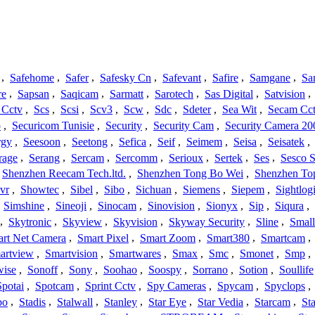
,
Safehome
,
Safer
,
Safesky Cn
,
Safevant
,
Safire
,
Samgane
,
Sa
re
,
Sapsan
,
Saqicam
,
Sarmatt
,
Sarotech
,
Sas Digital
,
Satvision
,
 Cctv
,
Scs
,
Scsi
,
Scv3
,
Scw
,
Sdc
,
Sdeter
,
Sea Wit
,
Secam Cc
o
,
Securicom Tunisie
,
Security
,
Security Cam
,
Security Camera 20
rgy
,
Seesoon
,
Seetong
,
Sefica
,
Seif
,
Seimem
,
Seisa
,
Seisatek
,
rage
,
Serang
,
Sercam
,
Sercomm
,
Serioux
,
Sertek
,
Ses
,
Sesco S
Shenzhen Reecam Tech.ltd.
,
Shenzhen Tong Bo Wei
,
Shenzhen To
vr
,
Showtec
,
Sibel
,
Sibo
,
Sichuan
,
Siemens
,
Siepem
,
Sightlog
,
Simshine
,
Sineoji
,
Sinocam
,
Sinovision
,
Sionyx
,
Sip
,
Siqura
,
,
Skytronic
,
Skyview
,
Skyvision
,
Skyway Security
,
Sline
,
Small
rt Net Camera
,
Smart Pixel
,
Smart Zoom
,
Smart380
,
Smartcam
,
artview
,
Smartvision
,
Smartwares
,
Smax
,
Smc
,
Smonet
,
Smp
,
wise
,
Sonoff
,
Sony
,
Soohao
,
Soospy
,
Sorrano
,
Sotion
,
Soullife
Spotai
,
Spotcam
,
Sprint Cctv
,
Spy Cameras
,
Spycam
,
Spyclops
,
bo
,
Stadis
,
Stalwall
,
Stanley
,
Star Eye
,
Star Vedia
,
Starcam
,
St