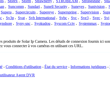
ons
,
Storex
,
Storm
,
Strawberry
,
STROBEAM
,
Strongshine
,
Stu
han
,
Suncomm
,
Sundari
,
Sunell Security
,
Suneyes
,
Sunivision
,
Supera
,
Supercircuits
,
Supereye
,
Superspring
,
Supervision
,
Supr
c
,
Sv3p
,
Svat
,
Svb International
,
Svbc
,
Svc
,
Sve3
,
Svec
,
Svi
ynshore
,
Syny-snc
,
Syokudou
,
Syscom Cctv
,
Systemmax
,
Systo
es produits de Solar Ip Camera. Les détails de connexion fournis ici s
ez vous connecter à vos caméras en utilisant ces URL.
té
-
Conditions d'utilisation
-
État du service
-
Informations juridiques
-
 utilisateur Agent DVR