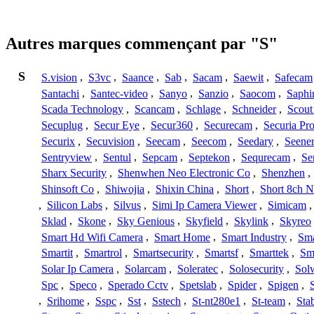
Autres marques commençant par "S"
S
S.vision
,
S3vc
,
Saance
,
Sab
,
Sacam
,
Saewit
,
Safecam
Santachi
,
Santec-video
,
Sanyo
,
Sanzio
,
Saocom
,
Saphi
Scada Technology
,
Scancam
,
Schlage
,
Schneider
,
Scout
Secuplug
,
Secur Eye
,
Secur360
,
Securecam
,
Securia Pr
Securix
,
Secuvision
,
Seecam
,
Seecom
,
Seedary
,
Seene
Sentryview
,
Sentul
,
Sepcam
,
Septekon
,
Sequrecam
,
Se
Sharx Security
,
Shenwhen Neo Electronic Co
,
Shenzhen
,
Shinsoft Co
,
Shiwojia
,
Shixin China
,
Short
,
Short 8ch N
,
Silicon Labs
,
Silvus
,
Simi Ip Camera Viewer
,
Simicam
Sklad
,
Skone
,
Sky Genious
,
Skyfield
,
Skylink
,
Skyreo
Smart Hd Wifi Camera
,
Smart Home
,
Smart Industry
,
Sma
Smartit
,
Smartrol
,
Smartsecurity
,
Smartsf
,
Smarttek
,
Sm
Solar Ip Camera
,
Solarcam
,
Soleratec
,
Solosecurity
,
Sol
Spc
,
Speco
,
Sperado Cctv
,
Spetslab
,
Spider
,
Spigen
,
,
Srihome
,
Sspc
,
Sst
,
Sstech
,
St-nt280e1
,
St-team
,
Sta