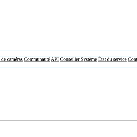
 de caméras
Communauté
API
Conseiller Système
État du service
Cont