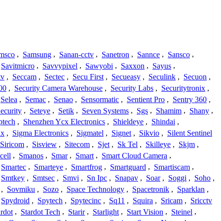
msco
,
Samsung
,
Sanan-cctv
,
Sanetron
,
Sannce
,
Sansco
,
Savitmicro
,
Savvypixel
,
Sawyobi
,
Saxxon
,
Sayus
,
tv
,
Seccam
,
Sectec
,
Secu First
,
Secueasy
,
Seculink
,
Secuon
,
00
,
Security Camera Warehouse
,
Security Labs
,
Securitytronix
,
Selea
,
Semac
,
Senao
,
Sensormatic
,
Sentient Pro
,
Sentry 360
,
ecurity
,
Seteye
,
Setik
,
Seven Systems
,
Sgs
,
Shamim
,
Shany
,
ptech
,
Shenzhen Ycx Electronics
,
Shieldeye
,
Shindai
,
ix
,
Sigma Electronics
,
Sigmatel
,
Signet
,
Sikvio
,
Silent Sentinel
Siricom
,
Sisview
,
Sitecom
,
Sjet
,
Sk Tel
,
Skilleye
,
Skjm
,
cell
,
Smanos
,
Smar
,
Smart
,
Smart Cloud Camera
,
Smartec
,
Smarteye
,
Smartfrog
,
Smartguard
,
Smartiscam
,
Smtkey
,
Smtsec
,
Smvi
,
Sn Ipc
,
Snapav
,
Soar
,
Soggi
,
Soho
,
,
Sovmiku
,
Sozo
,
Space Technology
,
Spacetronik
,
Sparklan
,
Spydroid
,
Spytech
,
Spytecinc
,
Sq11
,
Squira
,
Sricam
,
Sricctv
ardot
,
Stardot Tech
,
Starir
,
Starlight
,
Start Vision
,
Steinel
,