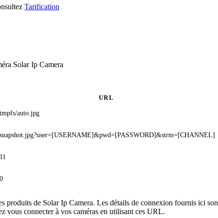
consultez
Tarification
méra Solar Ip Camera
URL
/tmpfs/auto.jpg
/snapshot.jpg?user=[USERNAME]&pwd=[PASSWORD]&strm=[CHANNEL]
/11
/0
es produits de Solar Ip Camera. Les détails de connexion fournis ici s
ez vous connecter à vos caméras en utilisant ces URL.