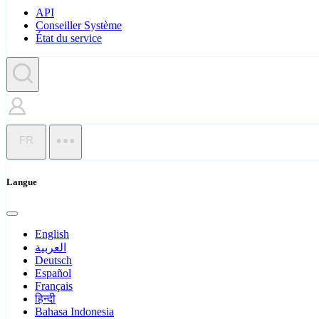
API
Conseiller Système
État du service
FR
Langue
English
العربية
Deutsch
Español
Français
हिन्दी
Bahasa Indonesia