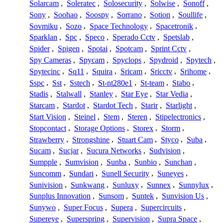
Solarcam
,
Soleratec
,
Solosecurity
,
Solwise
,
Sonoff
,
Sony
,
Soohao
,
Soospy
,
Sorrano
,
Sotion
,
Soullife
,
Sovmiku
,
Sozo
,
Space Technology
,
Spacetronik
,
Sparklan
,
Spc
,
Speco
,
Sperado Cctv
,
Spetslab
,
Spider
,
Spigen
,
Spotai
,
Spotcam
,
Sprint Cctv
,
Spy Cameras
,
Spycam
,
Spyclops
,
Spydroid
,
Spytech
,
Spytecinc
,
Sq11
,
Squira
,
Sricam
,
Sricctv
,
Srihome
,
Sspc
,
Sst
,
Sstech
,
St-nt280e1
,
St-team
,
Stabo
,
Stadis
,
Stalwall
,
Stanley
,
Star Eye
,
Star Vedia
,
Starcam
,
Stardot
,
Stardot Tech
,
Starir
,
Starlight
,
Start Vision
,
Steinel
,
Stem
,
Steren
,
Stipelectronics
,
Stopcontact
,
Storage Options
,
Storex
,
Storm
,
Strawberry
,
Strongshine
,
Stuart Cam
,
Styco
,
Suba
,
Sucam
,
Sucjar
,
Sucura Networks
,
Sudvision
,
Sumpple
,
Sumvision
,
Sunba
,
Sunbio
,
Sunchan
,
Suncomm
,
Sundari
,
Sunell Security
,
Suneyes
,
Sunivision
,
Sunkwang
,
Sunluxy
,
Sunnex
,
Sunnylux
,
Sunplus Innovation
,
Sunsom
,
Suntek
,
Sunvision Us
,
Sunywo
,
Super Focus
,
Supera
,
Supercircuits
,
Supereye
,
Superspring
,
Supervision
,
Supra Space
,