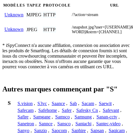
MODÈLES
TAPEZ
PROTOCOLE
URL
MJPEG
HTTP
Unknown
/?action=stream
/snapshot.jpg?user=[USERNAME
Unknown
JPEG
HTTP
WORD]&strm=[CHANNEL]
* iSpyConnect n'a aucune affiliation, connexion ou association avec
les produits de Smartfrog. Les détails de connexion fournis ici sont
issus du crowdsourcing communautaire et peuvent être incomplets,
inexacts ou obsolètes. Nous n'offrons aucune garantie que vous
pourrez vous connecter à vos caméras en utilisant ces URL.
Autres marques commençant par "S"
S
S.vision
,
S3vc
,
Saance
,
Sab
,
Sacam
,
Saewit
,
Safecam
,
Safehome
,
Safer
,
Safesky Cn
,
Safevant
,
Safire
,
Samgane
,
Samsco
,
Samsung
,
Sanan-cctv
,
Sanetron
,
Sannce
,
Sansco
,
Santachi
,
Santec-video
,
Sanyo
,
Sanzio
,
Saocom
,
Saphire
,
Sapsan
,
Saqicam
,