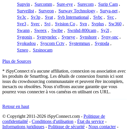
Supvin
,
Surcomm
,
Sure-eye
,
Surecom
,
Surip Cam
,
Surveilist
,
Surveon
,
Surway Technology
,
Surya-net
,
Sv3c
,
Sv3p
,
Svat
,
Svb International
,
Svbc
,
Svc
,
Sve3
,
Svec
,
Svi
,
Svision Co
,
Svn
,
Svplus
,
Sw360
,
Swann
,
Sweex
,
Swibe
,
Swnhd-800cam
,
Sy2l
,
Sygonix
,
Symynelec
,
Syneye
,
Synshore
,
Syny-snc
,
Syokudou
,
Syscom Cctv
,
Systemmax
,
Systoda
,
Szneo
,
Szsinocam
Plus de Sources
* iSpyConnect n'a aucune affiliation, connexion ou association avec
les produits de Smartfrog. Les détails de connexion fournis ici sont
issus du crowdsourcing communautaire et peuvent être incomplets,
inexacts ou obsolètes. Nous n'offrons aucune garantie que vous
pourrez vous connecter à vos caméras en utilisant ces URL.
Retour en haut
© Copyright 2011-2026 iSpyConnect.com -
Politique de
confidentialité
-
Conditions d'utilisation
-
État du service
-
Informations juridiques
-
Politique de sécurité
-
Nous contacter
-