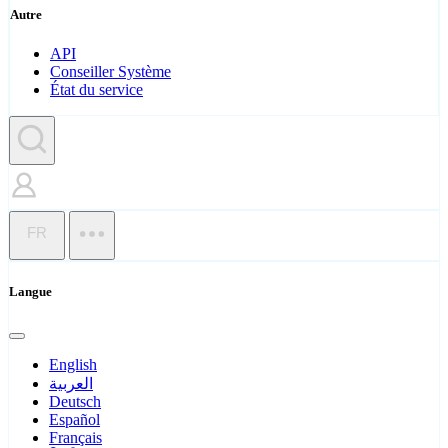
Autre
API
Conseiller Système
État du service
FR
Langue
English
العربية
Deutsch
Español
Français