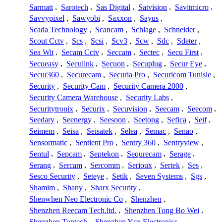
Sarmatt
,
Sarotech
,
Sas Digital
,
Satvision
,
Savitmicro
,
Savvypixel
,
Sawyobi
,
Saxxon
,
Sayus
,
Scada Technology
,
Scancam
,
Schlage
,
Schneider
,
Scout Cctv
,
Scs
,
Scsi
,
Scv3
,
Scw
,
Sdc
,
Sdeter
,
Sea Wit
,
Secam Cctv
,
Seccam
,
Sectec
,
Secu First
,
Secueasy
,
Seculink
,
Secuon
,
Secuplug
,
Secur Eye
,
Secur360
,
Securecam
,
Securia Pro
,
Securicom Tunisie
,
Security
,
Security Cam
,
Security Camera 2000
,
Security Camera Warehouse
,
Security Labs
,
Securitytronix
,
Securix
,
Secuvision
,
Seecam
,
Seecom
,
Seedary
,
Seenergy
,
Seesoon
,
Seetong
,
Sefica
,
Seif
,
Seimem
,
Seisa
,
Seisatek
,
Selea
,
Semac
,
Senao
,
Sensormatic
,
Sentient Pro
,
Sentry 360
,
Sentryview
,
Sentul
,
Sepcam
,
Septekon
,
Sequrecam
,
Serage
,
Serang
,
Sercam
,
Sercomm
,
Serioux
,
Sertek
,
Ses
,
Sesco Security
,
Seteye
,
Setik
,
Seven Systems
,
Sgs
,
Shamim
,
Shany
,
Sharx Security
,
Shenwhen Neo Electronic Co
,
Shenzhen
,
Shenzhen Reecam Tech.ltd.
,
Shenzhen Tong Bo Wei
,
Shenzhen Toptech
,
Shenzhen Ycx Electronics
,