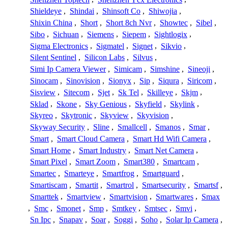
Shieldeye
,
Shindai
,
Shinsoft Co
,
Shiwojia
,
Shixin China
,
Short
,
Short 8ch Nvr
,
Showtec
,
Sibel
,
Sibo
,
Sichuan
,
Siemens
,
Siepem
,
Sightlogix
,
Sigma Electronics
,
Sigmatel
,
Signet
,
Sikvio
,
Silent Sentinel
,
Silicon Labs
,
Silvus
,
Simi Ip Camera Viewer
,
Simicam
,
Simshine
,
Sineoji
,
Sinocam
,
Sinovision
,
Sionyx
,
Sip
,
Siqura
,
Siricom
,
Sisview
,
Sitecom
,
Sjet
,
Sk Tel
,
Skilleye
,
Skjm
,
Sklad
,
Skone
,
Sky Genious
,
Skyfield
,
Skylink
,
Skyreo
,
Skytronic
,
Skyview
,
Skyvision
,
Skyway Security
,
Sline
,
Smallcell
,
Smanos
,
Smar
,
Smart
,
Smart Cloud Camera
,
Smart Hd Wifi Camera
,
Smart Home
,
Smart Industry
,
Smart Net Camera
,
Smart Pixel
,
Smart Zoom
,
Smart380
,
Smartcam
,
Smartec
,
Smarteye
,
Smartfrog
,
Smartguard
,
Smartiscam
,
Smartit
,
Smartrol
,
Smartsecurity
,
Smartsf
,
Smarttek
,
Smartview
,
Smartvision
,
Smartwares
,
Smax
,
Smc
,
Smonet
,
Smp
,
Smtkey
,
Smtsec
,
Smvi
,
Sn Ipc
,
Snapav
,
Soar
,
Soggi
,
Soho
,
Solar Ip Camera
,