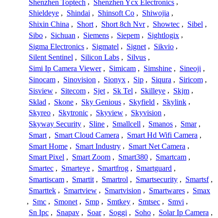
Shenzhen Toptech
,
Shenzhen Ycx Electronics
,
Shieldeye
,
Shindai
,
Shinsoft Co
,
Shiwojia
,
Shixin China
,
Short
,
Short 8ch Nvr
,
Showtec
,
Sibel
,
Sibo
,
Sichuan
,
Siemens
,
Siepem
,
Sightlogix
,
Sigma Electronics
,
Sigmatel
,
Signet
,
Sikvio
,
Silent Sentinel
,
Silicon Labs
,
Silvus
,
Simi Ip Camera Viewer
,
Simicam
,
Simshine
,
Sineoji
,
Sinocam
,
Sinovision
,
Sionyx
,
Sip
,
Siqura
,
Siricom
,
Sisview
,
Sitecom
,
Sjet
,
Sk Tel
,
Skilleye
,
Skjm
,
Sklad
,
Skone
,
Sky Genious
,
Skyfield
,
Skylink
,
Skyreo
,
Skytronic
,
Skyview
,
Skyvision
,
Skyway Security
,
Sline
,
Smallcell
,
Smanos
,
Smar
,
Smart
,
Smart Cloud Camera
,
Smart Hd Wifi Camera
,
Smart Home
,
Smart Industry
,
Smart Net Camera
,
Smart Pixel
,
Smart Zoom
,
Smart380
,
Smartcam
,
Smartec
,
Smarteye
,
Smartfrog
,
Smartguard
,
Smartiscam
,
Smartit
,
Smartrol
,
Smartsecurity
,
Smartsf
,
Smarttek
,
Smartview
,
Smartvision
,
Smartwares
,
Smax
,
Smc
,
Smonet
,
Smp
,
Smtkey
,
Smtsec
,
Smvi
,
Sn Ipc
,
Snapav
,
Soar
,
Soggi
,
Soho
,
Solar Ip Camera
,