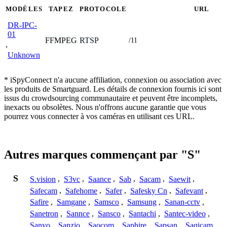
MODÈLES
TAPEZ
PROTOCOLE
URL
DR-IPC-
01
FFMPEG
RTSP
/11
,
Unknown
* iSpyConnect n'a aucune affiliation, connexion ou association avec
les produits de Smartguard. Les détails de connexion fournis ici sont
issus du crowdsourcing communautaire et peuvent être incomplets,
inexacts ou obsolètes. Nous n'offrons aucune garantie que vous
pourrez vous connecter à vos caméras en utilisant ces URL.
Autres marques commençant par "S"
S
S.vision
,
S3vc
,
Saance
,
Sab
,
Sacam
,
Saewit
,
Safecam
,
Safehome
,
Safer
,
Safesky Cn
,
Safevant
,
Safire
,
Samgane
,
Samsco
,
Samsung
,
Sanan-cctv
,
Sanetron
,
Sannce
,
Sansco
,
Santachi
,
Santec-video
,
Sanyo
,
Sanzio
,
Saocom
,
Saphire
,
Sapsan
,
Saqicam
,