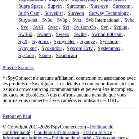
Supra Space
,
Supvin
,
Surcomm
,
Sure-eye
,
Surecom
,
Surip Cam
,
Surveilist
,
Surveon
,
Surway Technology
,
Surya-net
,
Sv3c
,
Sv3p
,
Svat
,
Svb International
,
Svbc
,
Svc
,
Sve3
,
Svec
,
Svi
,
Svision Co
,
Svn
,
Svplus
,
Sw360
,
Swann
,
Sweex
,
Swibe
,
Swnhd-800cam
,
Sy2l
,
Sygonix
,
Symynelec
,
Syneye
,
Synshore
,
Syny-snc
,
Syokudou
,
Syscom Cctv
,
Systemmax
,
Systoda
,
Szneo
,
Szsinocam
Plus de Sources
* iSpyConnect n'a aucune affiliation, connexion ou association avec
les produits de Smartguard. Les détails de connexion fournis ici sont
issus du crowdsourcing communautaire et peuvent être incomplets,
inexacts ou obsolètes. Nous n'offrons aucune garantie que vous
pourrez vous connecter à vos caméras en utilisant ces URL.
Retour en haut
© Copyright 2011-2026 iSpyConnect.com -
Politique de
confidentialité
-
Conditions d'utilisation
-
État du service
-
Informations juridiques
-
Politique de sécurité
-
Nous contacter
-