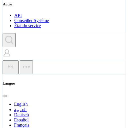
Autre
API
Conseiller Système
État du service
FR
Langue
English
العربية
Deutsch
Español
Français