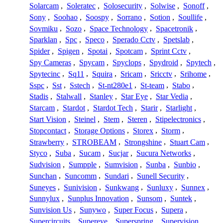
Solarcam
,
Soleratec
,
Solosecurity
,
Solwise
,
Sonoff
,
Sony
,
Soohao
,
Soospy
,
Sorrano
,
Sotion
,
Soullife
,
Sovmiku
,
Sozo
,
Space Technology
,
Spacetronik
,
Sparklan
,
Spc
,
Speco
,
Sperado Cctv
,
Spetslab
,
Spider
,
Spigen
,
Spotai
,
Spotcam
,
Sprint Cctv
,
Spy Cameras
,
Spycam
,
Spyclops
,
Spydroid
,
Spytech
,
Spytecinc
,
Sq11
,
Squira
,
Sricam
,
Sricctv
,
Srihome
,
Sspc
,
Sst
,
Sstech
,
St-nt280e1
,
St-team
,
Stabo
,
Stadis
,
Stalwall
,
Stanley
,
Star Eye
,
Star Vedia
,
Starcam
,
Stardot
,
Stardot Tech
,
Starir
,
Starlight
,
Start Vision
,
Steinel
,
Stem
,
Steren
,
Stipelectronics
,
Stopcontact
,
Storage Options
,
Storex
,
Storm
,
Strawberry
,
STROBEAM
,
Strongshine
,
Stuart Cam
,
Styco
,
Suba
,
Sucam
,
Sucjar
,
Sucura Networks
,
Sudvision
,
Sumpple
,
Sumvision
,
Sunba
,
Sunbio
,
Sunchan
,
Suncomm
,
Sundari
,
Sunell Security
,
Suneyes
,
Sunivision
,
Sunkwang
,
Sunluxy
,
Sunnex
,
Sunnylux
,
Sunplus Innovation
,
Sunsom
,
Suntek
,
Sunvision Us
,
Sunywo
,
Super Focus
,
Supera
,
Supercircuits
,
Supereye
,
Superspring
,
Supervision
,