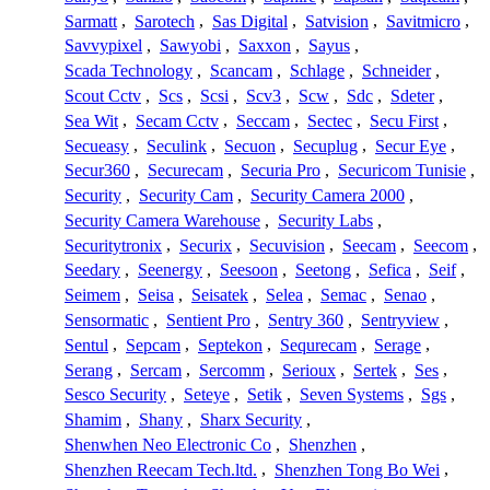
Sarmatt
,
Sarotech
,
Sas Digital
,
Satvision
,
Savitmicro
,
Savvypixel
,
Sawyobi
,
Saxxon
,
Sayus
,
Scada Technology
,
Scancam
,
Schlage
,
Schneider
,
Scout Cctv
,
Scs
,
Scsi
,
Scv3
,
Scw
,
Sdc
,
Sdeter
,
Sea Wit
,
Secam Cctv
,
Seccam
,
Sectec
,
Secu First
,
Secueasy
,
Seculink
,
Secuon
,
Secuplug
,
Secur Eye
,
Secur360
,
Securecam
,
Securia Pro
,
Securicom Tunisie
,
Security
,
Security Cam
,
Security Camera 2000
,
Security Camera Warehouse
,
Security Labs
,
Securitytronix
,
Securix
,
Secuvision
,
Seecam
,
Seecom
,
Seedary
,
Seenergy
,
Seesoon
,
Seetong
,
Sefica
,
Seif
,
Seimem
,
Seisa
,
Seisatek
,
Selea
,
Semac
,
Senao
,
Sensormatic
,
Sentient Pro
,
Sentry 360
,
Sentryview
,
Sentul
,
Sepcam
,
Septekon
,
Sequrecam
,
Serage
,
Serang
,
Sercam
,
Sercomm
,
Serioux
,
Sertek
,
Ses
,
Sesco Security
,
Seteye
,
Setik
,
Seven Systems
,
Sgs
,
Shamim
,
Shany
,
Sharx Security
,
Shenwhen Neo Electronic Co
,
Shenzhen
,
Shenzhen Reecam Tech.ltd.
,
Shenzhen Tong Bo Wei
,