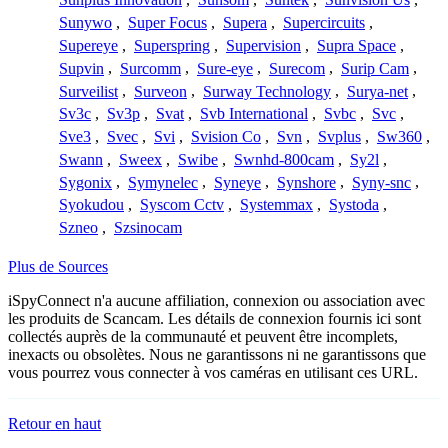
Sunywo
,
Super Focus
,
Supera
,
Supercircuits
,
Supereye
,
Superspring
,
Supervision
,
Supra Space
,
Supvin
,
Surcomm
,
Sure-eye
,
Surecom
,
Surip Cam
,
Surveilist
,
Surveon
,
Surway Technology
,
Surya-net
,
Sv3c
,
Sv3p
,
Svat
,
Svb International
,
Svbc
,
Svc
,
Sve3
,
Svec
,
Svi
,
Svision Co
,
Svn
,
Svplus
,
Sw360
,
Swann
,
Sweex
,
Swibe
,
Swnhd-800cam
,
Sy2l
,
Sygonix
,
Symynelec
,
Syneye
,
Synshore
,
Syny-snc
,
Syokudou
,
Syscom Cctv
,
Systemmax
,
Systoda
,
Szneo
,
Szsinocam
Plus de Sources
iSpyConnect n'a aucune affiliation, connexion ou association avec
les produits de Scancam. Les détails de connexion fournis ici sont
collectés auprès de la communauté et peuvent être incomplets,
inexacts ou obsolètes. Nous ne garantissons ni ne garantissons que
vous pourrez vous connecter à vos caméras en utilisant ces URL.
Retour en haut