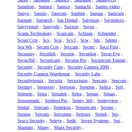
Sanetron
,
Sannce
,
Sansco
,
Santachi
,
Santec-video
,
Sanyo
,
Sanzio
,
Saocom
,
Saphire
,
Sapsan
,
Saqicam
,
Sarmatt
,
Sarotech
,
Sas Digital
,
Satvision
,
Savitmicro
,
Savvypixel
,
Sawyobi
,
Saxxon
,
Sayus
,
Scada Technology
,
Scancam
,
Schlage
,
Schneider
,
Scout Cctv
,
Scs
,
Scsi
,
Scv3
,
Scw
,
Sdc
,
Sdeter
,
Sea Wit
,
Secam Cctv
,
Seccam
,
Sectec
,
Secu First
,
Secueasy
,
Seculink
,
Secuon
,
Secuplug
,
Secur Eye
,
Secur360
,
Securecam
,
Securia Pro
,
Securicom Tunisie
,
Security
,
Security Cam
,
Security Camera 2000
,
Security Camera Warehouse
,
Security Labs
,
Securitytronix
,
Securix
,
Secuvision
,
Seecam
,
Seecom
,
Seedary
,
Seenergy
,
Seesoon
,
Seetong
,
Sefica
,
Seif
,
Seimem
,
Seisa
,
Seisatek
,
Selea
,
Semac
,
Senao
,
Sensormatic
,
Sentient Pro
,
Sentry 360
,
Sentryview
,
Sentul
,
Sepcam
,
Septekon
,
Sequrecam
,
Serage
,
Serang
,
Sercam
,
Sercomm
,
Serioux
,
Sertek
,
Ses
,
Sesco Security
,
Seteye
,
Setik
,
Seven Systems
,
Sgs
,
Shamim
,
Shany
,
Sharx Security
,