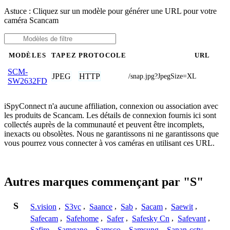
Astuce : Cliquez sur un modèle pour générer une URL pour votre
caméra Scancam
MODÈLES
TAPEZ
PROTOCOLE
URL
SCM-
JPEG
HTTP
/snap.jpg?JpegSize=XL
SW2632FD
iSpyConnect n'a aucune affiliation, connexion ou association avec
les produits de Scancam. Les détails de connexion fournis ici sont
collectés auprès de la communauté et peuvent être incomplets,
inexacts ou obsolètes. Nous ne garantissons ni ne garantissons que
vous pourrez vous connecter à vos caméras en utilisant ces URL.
Autres marques commençant par "S"
S
S.vision
,
S3vc
,
Saance
,
Sab
,
Sacam
,
Saewit
,
Safecam
,
Safehome
,
Safer
,
Safesky Cn
,
Safevant
,
Safire
,
Samgane
,
Samsco
,
Samsung
,
Sanan-cctv
,