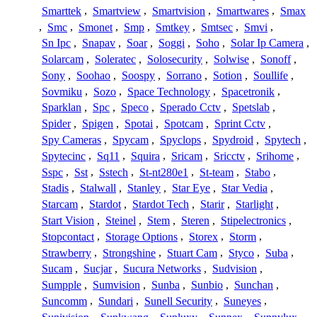
Smarttek
,
Smartview
,
Smartvision
,
Smartwares
,
Smax
,
Smc
,
Smonet
,
Smp
,
Smtkey
,
Smtsec
,
Smvi
,
Sn Ipc
,
Snapav
,
Soar
,
Soggi
,
Soho
,
Solar Ip Camera
,
Solarcam
,
Soleratec
,
Solosecurity
,
Solwise
,
Sonoff
,
Sony
,
Soohao
,
Soospy
,
Sorrano
,
Sotion
,
Soullife
,
Sovmiku
,
Sozo
,
Space Technology
,
Spacetronik
,
Sparklan
,
Spc
,
Speco
,
Sperado Cctv
,
Spetslab
,
Spider
,
Spigen
,
Spotai
,
Spotcam
,
Sprint Cctv
,
Spy Cameras
,
Spycam
,
Spyclops
,
Spydroid
,
Spytech
,
Spytecinc
,
Sq11
,
Squira
,
Sricam
,
Sricctv
,
Srihome
,
Sspc
,
Sst
,
Sstech
,
St-nt280e1
,
St-team
,
Stabo
,
Stadis
,
Stalwall
,
Stanley
,
Star Eye
,
Star Vedia
,
Starcam
,
Stardot
,
Stardot Tech
,
Starir
,
Starlight
,
Start Vision
,
Steinel
,
Stem
,
Steren
,
Stipelectronics
,
Stopcontact
,
Storage Options
,
Storex
,
Storm
,
Strawberry
,
Strongshine
,
Stuart Cam
,
Styco
,
Suba
,
Sucam
,
Sucjar
,
Sucura Networks
,
Sudvision
,
Sumpple
,
Sumvision
,
Sunba
,
Sunbio
,
Sunchan
,
Suncomm
,
Sundari
,
Sunell Security
,
Suneyes
,