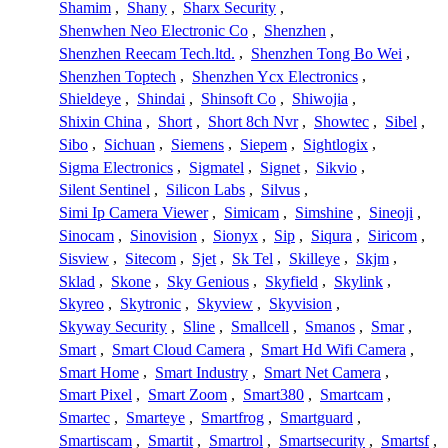
Shamim
,
Shany
,
Sharx Security
,
Shenwhen Neo Electronic Co
,
Shenzhen
,
Shenzhen Reecam Tech.ltd.
,
Shenzhen Tong Bo Wei
,
Shenzhen Toptech
,
Shenzhen Ycx Electronics
,
Shieldeye
,
Shindai
,
Shinsoft Co
,
Shiwojia
,
Shixin China
,
Short
,
Short 8ch Nvr
,
Showtec
,
Sibel
,
Sibo
,
Sichuan
,
Siemens
,
Siepem
,
Sightlogix
,
Sigma Electronics
,
Sigmatel
,
Signet
,
Sikvio
,
Silent Sentinel
,
Silicon Labs
,
Silvus
,
Simi Ip Camera Viewer
,
Simicam
,
Simshine
,
Sineoji
,
Sinocam
,
Sinovision
,
Sionyx
,
Sip
,
Siqura
,
Siricom
,
Sisview
,
Sitecom
,
Sjet
,
Sk Tel
,
Skilleye
,
Skjm
,
Sklad
,
Skone
,
Sky Genious
,
Skyfield
,
Skylink
,
Skyreo
,
Skytronic
,
Skyview
,
Skyvision
,
Skyway Security
,
Sline
,
Smallcell
,
Smanos
,
Smar
,
Smart
,
Smart Cloud Camera
,
Smart Hd Wifi Camera
,
Smart Home
,
Smart Industry
,
Smart Net Camera
,
Smart Pixel
,
Smart Zoom
,
Smart380
,
Smartcam
,
Smartec
,
Smarteye
,
Smartfrog
,
Smartguard
,
Smartiscam
,
Smartit
,
Smartrol
,
Smartsecurity
,
Smartsf
,