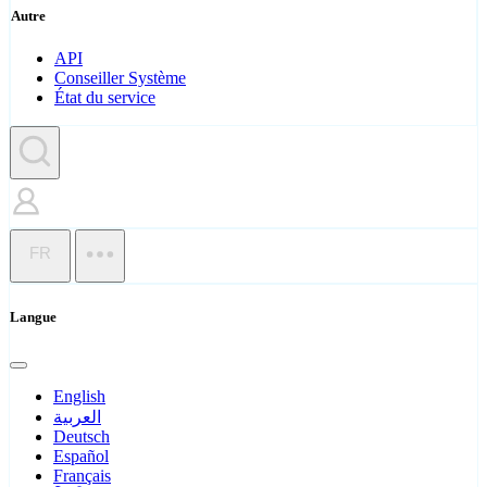
Autre
API
Conseiller Système
État du service
FR
Langue
English
العربية
Deutsch
Español
Français