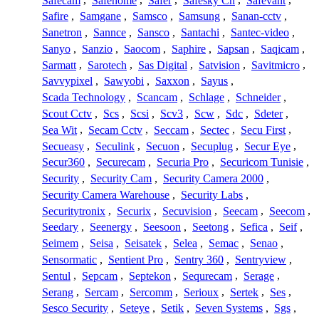
Safecam
,
Safehome
,
Safer
,
Safesky Cn
,
Safevant
,
Safire
,
Samgane
,
Samsco
,
Samsung
,
Sanan-cctv
,
Sanetron
,
Sannce
,
Sansco
,
Santachi
,
Santec-video
,
Sanyo
,
Sanzio
,
Saocom
,
Saphire
,
Sapsan
,
Saqicam
,
Sarmatt
,
Sarotech
,
Sas Digital
,
Satvision
,
Savitmicro
,
Savvypixel
,
Sawyobi
,
Saxxon
,
Sayus
,
Scada Technology
,
Scancam
,
Schlage
,
Schneider
,
Scout Cctv
,
Scs
,
Scsi
,
Scv3
,
Scw
,
Sdc
,
Sdeter
,
Sea Wit
,
Secam Cctv
,
Seccam
,
Sectec
,
Secu First
,
Secueasy
,
Seculink
,
Secuon
,
Secuplug
,
Secur Eye
,
Secur360
,
Securecam
,
Securia Pro
,
Securicom Tunisie
,
Security
,
Security Cam
,
Security Camera 2000
,
Security Camera Warehouse
,
Security Labs
,
Securitytronix
,
Securix
,
Secuvision
,
Seecam
,
Seecom
,
Seedary
,
Seenergy
,
Seesoon
,
Seetong
,
Sefica
,
Seif
,
Seimem
,
Seisa
,
Seisatek
,
Selea
,
Semac
,
Senao
,
Sensormatic
,
Sentient Pro
,
Sentry 360
,
Sentryview
,
Sentul
,
Sepcam
,
Septekon
,
Sequrecam
,
Serage
,
Serang
,
Sercam
,
Sercomm
,
Serioux
,
Sertek
,
Ses
,
Sesco Security
,
Seteye
,
Setik
,
Seven Systems
,
Sgs
,