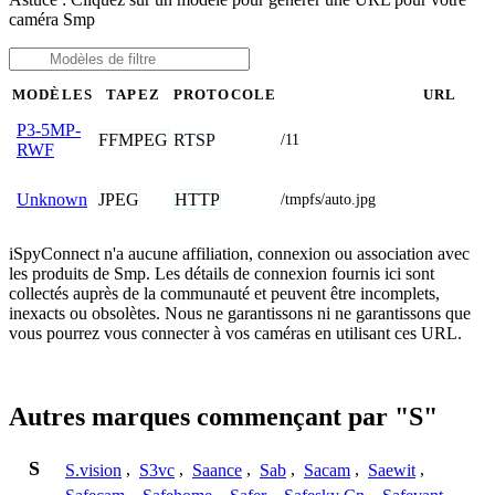
caméra Smp
MODÈLES
TAPEZ
PROTOCOLE
URL
P3-5MP-
FFMPEG
RTSP
/11
RWF
JPEG
HTTP
Unknown
/tmpfs/auto.jpg
iSpyConnect n'a aucune affiliation, connexion ou association avec
les produits de Smp. Les détails de connexion fournis ici sont
collectés auprès de la communauté et peuvent être incomplets,
inexacts ou obsolètes. Nous ne garantissons ni ne garantissons que
vous pourrez vous connecter à vos caméras en utilisant ces URL.
Autres marques commençant par "S"
S
S.vision
,
S3vc
,
Saance
,
Sab
,
Sacam
,
Saewit
,