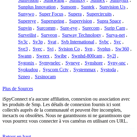
Sunivision
,
Sunkwang
,
Sunluxy
,
Sunnex
,
Sunnylux
,
Sunplus Innovation
,
Sunsom
,
Suntek
,
Sunvision Us
,
Sunywo
,
Super Focus
,
Supera
,
Supercircuits
,
Supereye
,
Superspring
,
Supervision
,
Supra Space
,
Supvin
,
Surcomm
,
Sure-eye
,
Surecom
,
Surip Cam
,
Surveilist
,
Surveon
,
Surway Technology
,
Surya-net
,
Sv3c
,
Sv3p
,
Svat
,
Svb International
,
Svbc
,
Svc
,
Sve3
,
Svec
,
Svi
,
Svision Co
,
Svn
,
Svplus
,
Sw360
,
Swann
,
Sweex
,
Swibe
,
Swnhd-800cam
,
Sy2l
,
Sygonix
,
Symynelec
,
Syneye
,
Synshore
,
Syny-snc
,
Syokudou
,
Syscom Cctv
,
Systemmax
,
Systoda
,
Szneo
,
Szsinocam
Plus de Sources
iSpyConnect n'a aucune affiliation, connexion ou association avec
les produits de Smp. Les détails de connexion fournis ici sont
collectés auprès de la communauté et peuvent être incomplets,
inexacts ou obsolètes. Nous ne garantissons ni ne garantissons que
vous pourrez vous connecter à vos caméras en utilisant ces URL.
Retour en haut