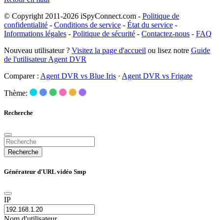
© Copyright 2011-2026 iSpyConnect.com -
Politique de
confidentialité
-
Conditions de service
-
État du service
-
Informations légales
-
Politique de sécurité
-
Contactez-nous
-
FAQ
Nouveau utilisateur ?
Visitez la page d'accueil
ou lisez notre
Guide
de l'utilisateur Agent DVR
Comparer :
Agent DVR vs Blue Iris
·
Agent DVR vs Frigate
Thème:
Recherche
Recherche
Générateur d'URL vidéo Smp
IP
Nom d'utilisateur