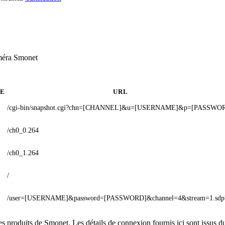
améra Smonet
E
URL
/cgi-bin/snapshot.cgi?chn=[CHANNEL]&u=[USERNAME]&p=[PASSWO
/ch0_0.264
/ch0_1.264
/
/user=[USERNAME]&password=[PASSWORD]&channel=4&stream=1.sdp
es produits de Smonet. Les détails de connexion fournis ici sont issus