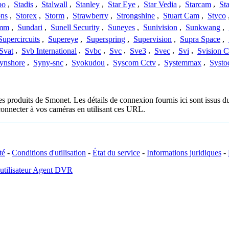
bo
,
Stadis
,
Stalwall
,
Stanley
,
Star Eye
,
Star Vedia
,
Starcam
,
St
ons
,
Storex
,
Storm
,
Strawberry
,
Strongshine
,
Stuart Cam
,
Styco
mm
,
Sundari
,
Sunell Security
,
Suneyes
,
Sunivision
,
Sunkwang
,
Supercircuits
,
Supereye
,
Superspring
,
Supervision
,
Supra Space
,
Svat
,
Svb International
,
Svbc
,
Svc
,
Sve3
,
Svec
,
Svi
,
Svision 
ynshore
,
Syny-snc
,
Syokudou
,
Syscom Cctv
,
Systemmax
,
Systo
es produits de Smonet. Les détails de connexion fournis ici sont issus
onnecter à vos caméras en utilisant ces URL.
té
-
Conditions d'utilisation
-
État du service
-
Informations juridiques
-
 utilisateur Agent DVR