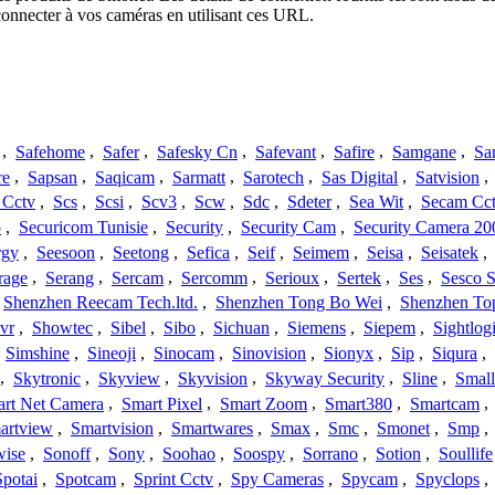
onnecter à vos caméras en utilisant ces URL.
,
Safehome
,
Safer
,
Safesky Cn
,
Safevant
,
Safire
,
Samgane
,
Sa
re
,
Sapsan
,
Saqicam
,
Sarmatt
,
Sarotech
,
Sas Digital
,
Satvision
,
 Cctv
,
Scs
,
Scsi
,
Scv3
,
Scw
,
Sdc
,
Sdeter
,
Sea Wit
,
Secam Cc
o
,
Securicom Tunisie
,
Security
,
Security Cam
,
Security Camera 20
rgy
,
Seesoon
,
Seetong
,
Sefica
,
Seif
,
Seimem
,
Seisa
,
Seisatek
,
rage
,
Serang
,
Sercam
,
Sercomm
,
Serioux
,
Sertek
,
Ses
,
Sesco S
Shenzhen Reecam Tech.ltd.
,
Shenzhen Tong Bo Wei
,
Shenzhen To
vr
,
Showtec
,
Sibel
,
Sibo
,
Sichuan
,
Siemens
,
Siepem
,
Sightlog
,
Simshine
,
Sineoji
,
Sinocam
,
Sinovision
,
Sionyx
,
Sip
,
Siqura
,
,
Skytronic
,
Skyview
,
Skyvision
,
Skyway Security
,
Sline
,
Small
rt Net Camera
,
Smart Pixel
,
Smart Zoom
,
Smart380
,
Smartcam
,
artview
,
Smartvision
,
Smartwares
,
Smax
,
Smc
,
Smonet
,
Smp
,
wise
,
Sonoff
,
Sony
,
Soohao
,
Soospy
,
Sorrano
,
Sotion
,
Soullife
Spotai
,
Spotcam
,
Sprint Cctv
,
Spy Cameras
,
Spycam
,
Spyclops
,