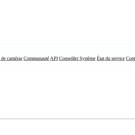
 de caméras
Communauté
API
Conseiller Système
État du service
Cont