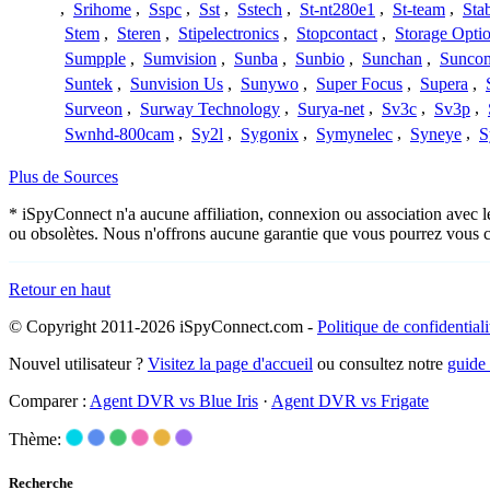
,
Srihome
,
Sspc
,
Sst
,
Sstech
,
St-nt280e1
,
St-team
,
Sta
Stem
,
Steren
,
Stipelectronics
,
Stopcontact
,
Storage Opti
Sumpple
,
Sumvision
,
Sunba
,
Sunbio
,
Sunchan
,
Sunco
Suntek
,
Sunvision Us
,
Sunywo
,
Super Focus
,
Supera
,
Surveon
,
Surway Technology
,
Surya-net
,
Sv3c
,
Sv3p
,
Swnhd-800cam
,
Sy2l
,
Sygonix
,
Symynelec
,
Syneye
,
S
Plus de Sources
* iSpyConnect n'a aucune affiliation, connexion ou association avec l
ou obsolètes. Nous n'offrons aucune garantie que vous pourrez vous c
Retour en haut
© Copyright 2011-2026 iSpyConnect.com -
Politique de confidentiali
Nouvel utilisateur ?
Visitez la page d'accueil
ou consultez notre
guide
Comparer :
Agent DVR vs Blue Iris
·
Agent DVR vs Frigate
Thème:
Recherche