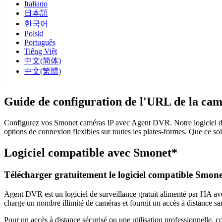
Italiano
日本語
한국어
Polski
Português
Tiếng Việt
中文(简体)
中文(繁體)
Guide de configuration de l'URL de la ca
Configurez vos Smonet caméras IP avec Agent DVR. Notre logiciel de 
options de connexion flexibles sur toutes les plates-formes. Que ce so
Logiciel compatible avec Smonet*
Télécharger gratuitement le logiciel compatible Smone
Agent DVR est un logiciel de surveillance gratuit alimenté par l'IA ave
charge un nombre illimité de caméras et fournit un accès à distance sa
Pour un accès à distance sécurisé ou une utilisation professionnelle, 