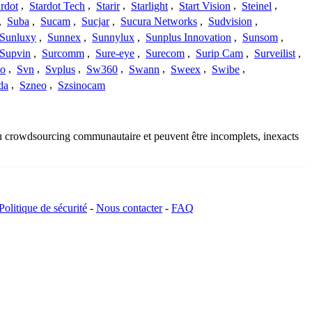
ardot
,
Stardot Tech
,
Starir
,
Starlight
,
Start Vision
,
Steinel
,
,
Suba
,
Sucam
,
Sucjar
,
Sucura Networks
,
Sudvision
,
Sunluxy
,
Sunnex
,
Sunnylux
,
Sunplus Innovation
,
Sunsom
,
Supvin
,
Surcomm
,
Sure-eye
,
Surecom
,
Surip Cam
,
Surveilist
,
Co
,
Svn
,
Svplus
,
Sw360
,
Swann
,
Sweex
,
Swibe
,
da
,
Szneo
,
Szsinocam
 du crowdsourcing communautaire et peuvent être incomplets, inexacts
Politique de sécurité
-
Nous contacter
-
FAQ