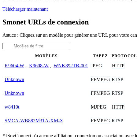
Télécharger maintenant
Smonet URLs de connexion
Astuce : Cliquez sur un modèle pour générer une URL pour votre c
MODÈLES
TAPEZ
PROTOCOL
JPEG
HTTP
K9604-W
,
K9608-W
,
WNK892TB-001
FFMPEG
RTSP
Unknown
FFMPEG
RTSP
Unknown
MJPEG
HTTP
w8410t
FFMPEG
RTSP
SMCA-WB882M3TA-XM-X
* iSpyConnect n'a aucune affiliation, connexion ou association avec l