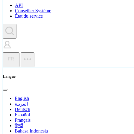
API
Conseiller Système
État du service
FR
Langue
English
العربية
Deutsch
Español
Français
हिन्दी
Bahasa Indonesia