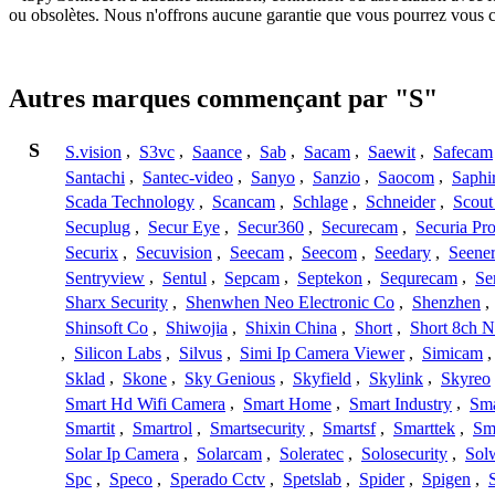
ou obsolètes. Nous n'offrons aucune garantie que vous pourrez vous c
Autres marques commençant par "S"
S
S.vision
,
S3vc
,
Saance
,
Sab
,
Sacam
,
Saewit
,
Safecam
Santachi
,
Santec-video
,
Sanyo
,
Sanzio
,
Saocom
,
Saphi
Scada Technology
,
Scancam
,
Schlage
,
Schneider
,
Scout
Secuplug
,
Secur Eye
,
Secur360
,
Securecam
,
Securia Pr
Securix
,
Secuvision
,
Seecam
,
Seecom
,
Seedary
,
Seene
Sentryview
,
Sentul
,
Sepcam
,
Septekon
,
Sequrecam
,
Se
Sharx Security
,
Shenwhen Neo Electronic Co
,
Shenzhen
,
Shinsoft Co
,
Shiwojia
,
Shixin China
,
Short
,
Short 8ch N
,
Silicon Labs
,
Silvus
,
Simi Ip Camera Viewer
,
Simicam
Sklad
,
Skone
,
Sky Genious
,
Skyfield
,
Skylink
,
Skyreo
Smart Hd Wifi Camera
,
Smart Home
,
Smart Industry
,
Sma
Smartit
,
Smartrol
,
Smartsecurity
,
Smartsf
,
Smarttek
,
Sm
Solar Ip Camera
,
Solarcam
,
Soleratec
,
Solosecurity
,
Sol
Spc
,
Speco
,
Sperado Cctv
,
Spetslab
,
Spider
,
Spigen
,