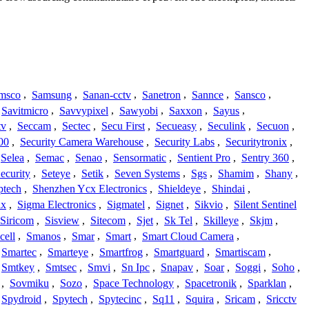
msco
,
Samsung
,
Sanan-cctv
,
Sanetron
,
Sannce
,
Sansco
,
Savitmicro
,
Savvypixel
,
Sawyobi
,
Saxxon
,
Sayus
,
tv
,
Seccam
,
Sectec
,
Secu First
,
Secueasy
,
Seculink
,
Secuon
,
00
,
Security Camera Warehouse
,
Security Labs
,
Securitytronix
,
Selea
,
Semac
,
Senao
,
Sensormatic
,
Sentient Pro
,
Sentry 360
,
ecurity
,
Seteye
,
Setik
,
Seven Systems
,
Sgs
,
Shamim
,
Shany
,
ptech
,
Shenzhen Ycx Electronics
,
Shieldeye
,
Shindai
,
ix
,
Sigma Electronics
,
Sigmatel
,
Signet
,
Sikvio
,
Silent Sentinel
Siricom
,
Sisview
,
Sitecom
,
Sjet
,
Sk Tel
,
Skilleye
,
Skjm
,
cell
,
Smanos
,
Smar
,
Smart
,
Smart Cloud Camera
,
Smartec
,
Smarteye
,
Smartfrog
,
Smartguard
,
Smartiscam
,
Smtkey
,
Smtsec
,
Smvi
,
Sn Ipc
,
Snapav
,
Soar
,
Soggi
,
Soho
,
,
Sovmiku
,
Sozo
,
Space Technology
,
Spacetronik
,
Sparklan
,
Spydroid
,
Spytech
,
Spytecinc
,
Sq11
,
Squira
,
Sricam
,
Sricctv