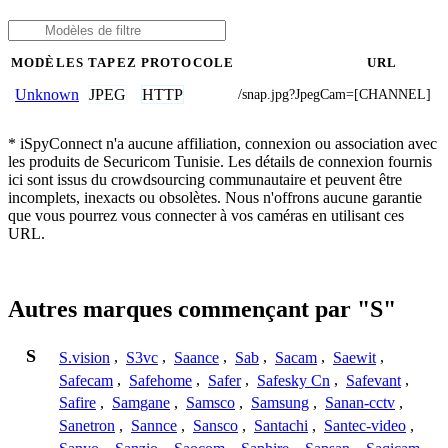
MODÈLES
TAPEZ
PROTOCOLE
URL
JPEG
HTTP
Unknown
/snap.jpg?JpegCam=[CHANNEL]
* iSpyConnect n'a aucune affiliation, connexion ou association avec
les produits de Securicom Tunisie. Les détails de connexion fournis
ici sont issus du crowdsourcing communautaire et peuvent être
incomplets, inexacts ou obsolètes. Nous n'offrons aucune garantie
que vous pourrez vous connecter à vos caméras en utilisant ces
URL.
Autres marques commençant par "S"
S
S.vision
,
S3vc
,
Saance
,
Sab
,
Sacam
,
Saewit
,
Safecam
,
Safehome
,
Safer
,
Safesky Cn
,
Safevant
,
Safire
,
Samgane
,
Samsco
,
Samsung
,
Sanan-cctv
,
Sanetron
,
Sannce
,
Sansco
,
Santachi
,
Santec-video
,