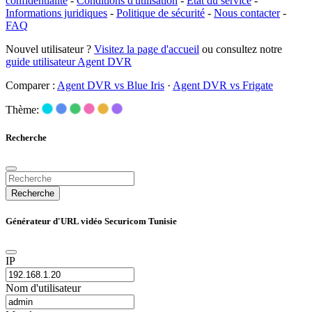
confidentialité
-
Conditions d'utilisation
-
État du service
-
Informations juridiques
-
Politique de sécurité
-
Nous contacter
-
FAQ
Nouvel utilisateur ?
Visitez la page d'accueil
ou consultez notre
guide utilisateur Agent DVR
Comparer :
Agent DVR vs Blue Iris
·
Agent DVR vs Frigate
Thème:
Recherche
Recherche
Générateur d'URL vidéo Securicom Tunisie
IP
Nom d'utilisateur