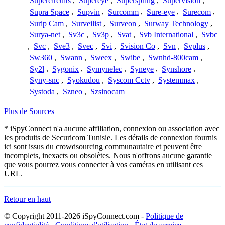
Supercircuits
,
Supereye
,
Superspring
,
Supervision
,
Supra Space
,
Supvin
,
Surcomm
,
Sure-eye
,
Surecom
,
Surip Cam
,
Surveilist
,
Surveon
,
Surway Technology
,
Surya-net
,
Sv3c
,
Sv3p
,
Svat
,
Svb International
,
Svbc
,
Svc
,
Sve3
,
Svec
,
Svi
,
Svision Co
,
Svn
,
Svplus
,
Sw360
,
Swann
,
Sweex
,
Swibe
,
Swnhd-800cam
,
Sy2l
,
Sygonix
,
Symynelec
,
Syneye
,
Synshore
,
Syny-snc
,
Syokudou
,
Syscom Cctv
,
Systemmax
,
Systoda
,
Szneo
,
Szsinocam
Plus de Sources
* iSpyConnect n'a aucune affiliation, connexion ou association avec
les produits de Securicom Tunisie. Les détails de connexion fournis
ici sont issus du crowdsourcing communautaire et peuvent être
incomplets, inexacts ou obsolètes. Nous n'offrons aucune garantie
que vous pourrez vous connecter à vos caméras en utilisant ces
URL.
Retour en haut
© Copyright 2011-2026 iSpyConnect.com -
Politique de