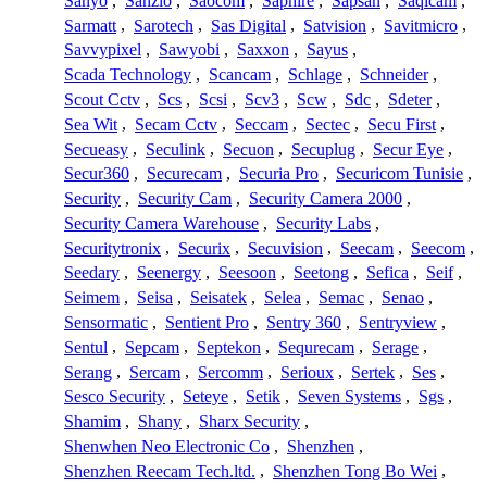
Sanyo
,
Sanzio
,
Saocom
,
Saphire
,
Sapsan
,
Saqicam
,
Sarmatt
,
Sarotech
,
Sas Digital
,
Satvision
,
Savitmicro
,
Savvypixel
,
Sawyobi
,
Saxxon
,
Sayus
,
Scada Technology
,
Scancam
,
Schlage
,
Schneider
,
Scout Cctv
,
Scs
,
Scsi
,
Scv3
,
Scw
,
Sdc
,
Sdeter
,
Sea Wit
,
Secam Cctv
,
Seccam
,
Sectec
,
Secu First
,
Secueasy
,
Seculink
,
Secuon
,
Secuplug
,
Secur Eye
,
Secur360
,
Securecam
,
Securia Pro
,
Securicom Tunisie
,
Security
,
Security Cam
,
Security Camera 2000
,
Security Camera Warehouse
,
Security Labs
,
Securitytronix
,
Securix
,
Secuvision
,
Seecam
,
Seecom
,
Seedary
,
Seenergy
,
Seesoon
,
Seetong
,
Sefica
,
Seif
,
Seimem
,
Seisa
,
Seisatek
,
Selea
,
Semac
,
Senao
,
Sensormatic
,
Sentient Pro
,
Sentry 360
,
Sentryview
,
Sentul
,
Sepcam
,
Septekon
,
Sequrecam
,
Serage
,
Serang
,
Sercam
,
Sercomm
,
Serioux
,
Sertek
,
Ses
,
Sesco Security
,
Seteye
,
Setik
,
Seven Systems
,
Sgs
,
Shamim
,
Shany
,
Sharx Security
,
Shenwhen Neo Electronic Co
,
Shenzhen
,
Shenzhen Reecam Tech.ltd.
,
Shenzhen Tong Bo Wei
,