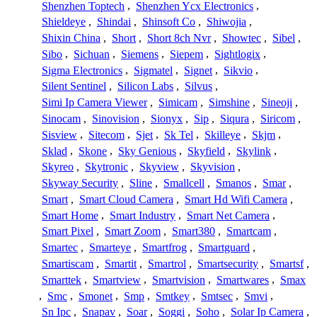
Shenzhen Toptech
,
Shenzhen Ycx Electronics
,
Shieldeye
,
Shindai
,
Shinsoft Co
,
Shiwojia
,
Shixin China
,
Short
,
Short 8ch Nvr
,
Showtec
,
Sibel
,
Sibo
,
Sichuan
,
Siemens
,
Siepem
,
Sightlogix
,
Sigma Electronics
,
Sigmatel
,
Signet
,
Sikvio
,
Silent Sentinel
,
Silicon Labs
,
Silvus
,
Simi Ip Camera Viewer
,
Simicam
,
Simshine
,
Sineoji
,
Sinocam
,
Sinovision
,
Sionyx
,
Sip
,
Siqura
,
Siricom
,
Sisview
,
Sitecom
,
Sjet
,
Sk Tel
,
Skilleye
,
Skjm
,
Sklad
,
Skone
,
Sky Genious
,
Skyfield
,
Skylink
,
Skyreo
,
Skytronic
,
Skyview
,
Skyvision
,
Skyway Security
,
Sline
,
Smallcell
,
Smanos
,
Smar
,
Smart
,
Smart Cloud Camera
,
Smart Hd Wifi Camera
,
Smart Home
,
Smart Industry
,
Smart Net Camera
,
Smart Pixel
,
Smart Zoom
,
Smart380
,
Smartcam
,
Smartec
,
Smarteye
,
Smartfrog
,
Smartguard
,
Smartiscam
,
Smartit
,
Smartrol
,
Smartsecurity
,
Smartsf
,
Smarttek
,
Smartview
,
Smartvision
,
Smartwares
,
Smax
,
Smc
,
Smonet
,
Smp
,
Smtkey
,
Smtsec
,
Smvi
,
Sn Ipc
,
Snapav
,
Soar
,
Soggi
,
Soho
,
Solar Ip Camera
,