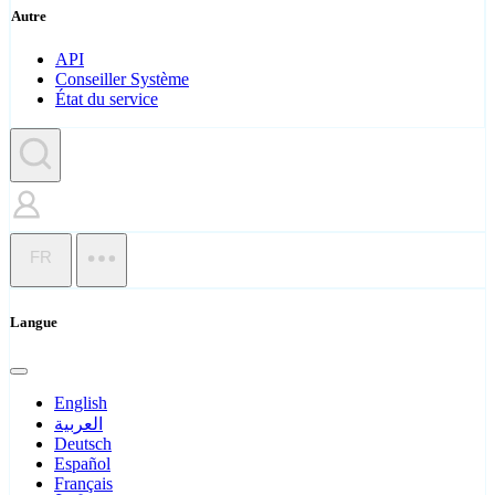
Autre
API
Conseiller Système
État du service
FR
Langue
English
العربية
Deutsch
Español
Français