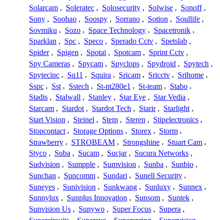
Solarcam
,
Soleratec
,
Solosecurity
,
Solwise
,
Sonoff
,
Sony
,
Soohao
,
Soospy
,
Sorrano
,
Sotion
,
Soullife
,
Sovmiku
,
Sozo
,
Space Technology
,
Spacetronik
,
Sparklan
,
Spc
,
Speco
,
Sperado Cctv
,
Spetslab
,
Spider
,
Spigen
,
Spotai
,
Spotcam
,
Sprint Cctv
,
Spy Cameras
,
Spycam
,
Spyclops
,
Spydroid
,
Spytech
,
Spytecinc
,
Sq11
,
Squira
,
Sricam
,
Sricctv
,
Srihome
,
Sspc
,
Sst
,
Sstech
,
St-nt280e1
,
St-team
,
Stabo
,
Stadis
,
Stalwall
,
Stanley
,
Star Eye
,
Star Vedia
,
Starcam
,
Stardot
,
Stardot Tech
,
Starir
,
Starlight
,
Start Vision
,
Steinel
,
Stem
,
Steren
,
Stipelectronics
,
Stopcontact
,
Storage Options
,
Storex
,
Storm
,
Strawberry
,
STROBEAM
,
Strongshine
,
Stuart Cam
,
Styco
,
Suba
,
Sucam
,
Sucjar
,
Sucura Networks
,
Sudvision
,
Sumpple
,
Sumvision
,
Sunba
,
Sunbio
,
Sunchan
,
Suncomm
,
Sundari
,
Sunell Security
,
Suneyes
,
Sunivision
,
Sunkwang
,
Sunluxy
,
Sunnex
,
Sunnylux
,
Sunplus Innovation
,
Sunsom
,
Suntek
,
Sunvision Us
,
Sunywo
,
Super Focus
,
Supera
,