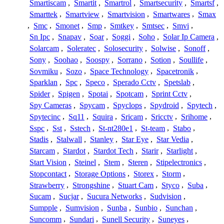
Smartiscam
,
Smartit
,
Smartrol
,
Smartsecurity
,
Smartsf
,
Smarttek
,
Smartview
,
Smartvision
,
Smartwares
,
Smax
,
Smc
,
Smonet
,
Smp
,
Smtkey
,
Smtsec
,
Smvi
,
Sn Ipc
,
Snapav
,
Soar
,
Soggi
,
Soho
,
Solar Ip Camera
,
Solarcam
,
Soleratec
,
Solosecurity
,
Solwise
,
Sonoff
,
Sony
,
Soohao
,
Soospy
,
Sorrano
,
Sotion
,
Soullife
,
Sovmiku
,
Sozo
,
Space Technology
,
Spacetronik
,
Sparklan
,
Spc
,
Speco
,
Sperado Cctv
,
Spetslab
,
Spider
,
Spigen
,
Spotai
,
Spotcam
,
Sprint Cctv
,
Spy Cameras
,
Spycam
,
Spyclops
,
Spydroid
,
Spytech
,
Spytecinc
,
Sq11
,
Squira
,
Sricam
,
Sricctv
,
Srihome
,
Sspc
,
Sst
,
Sstech
,
St-nt280e1
,
St-team
,
Stabo
,
Stadis
,
Stalwall
,
Stanley
,
Star Eye
,
Star Vedia
,
Starcam
,
Stardot
,
Stardot Tech
,
Starir
,
Starlight
,
Start Vision
,
Steinel
,
Stem
,
Steren
,
Stipelectronics
,
Stopcontact
,
Storage Options
,
Storex
,
Storm
,
Strawberry
,
Strongshine
,
Stuart Cam
,
Styco
,
Suba
,
Sucam
,
Sucjar
,
Sucura Networks
,
Sudvision
,
Sumpple
,
Sumvision
,
Sunba
,
Sunbio
,
Sunchan
,
Suncomm
,
Sundari
,
Sunell Security
,
Suneyes
,