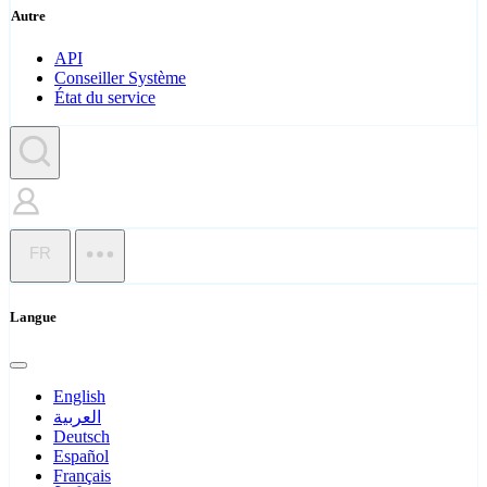
Autre
API
Conseiller Système
État du service
FR
Langue
English
العربية
Deutsch
Español
Français