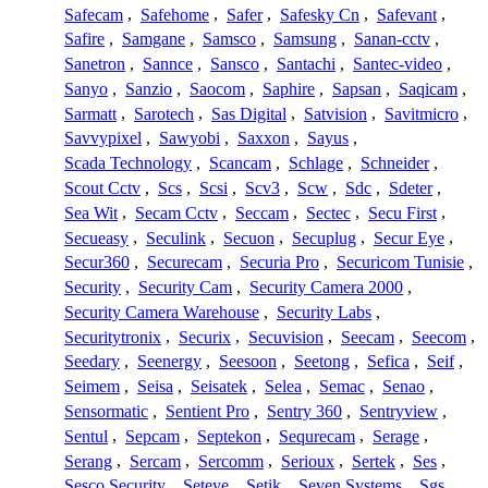
Safecam
,
Safehome
,
Safer
,
Safesky Cn
,
Safevant
,
Safire
,
Samgane
,
Samsco
,
Samsung
,
Sanan-cctv
,
Sanetron
,
Sannce
,
Sansco
,
Santachi
,
Santec-video
,
Sanyo
,
Sanzio
,
Saocom
,
Saphire
,
Sapsan
,
Saqicam
,
Sarmatt
,
Sarotech
,
Sas Digital
,
Satvision
,
Savitmicro
,
Savvypixel
,
Sawyobi
,
Saxxon
,
Sayus
,
Scada Technology
,
Scancam
,
Schlage
,
Schneider
,
Scout Cctv
,
Scs
,
Scsi
,
Scv3
,
Scw
,
Sdc
,
Sdeter
,
Sea Wit
,
Secam Cctv
,
Seccam
,
Sectec
,
Secu First
,
Secueasy
,
Seculink
,
Secuon
,
Secuplug
,
Secur Eye
,
Secur360
,
Securecam
,
Securia Pro
,
Securicom Tunisie
,
Security
,
Security Cam
,
Security Camera 2000
,
Security Camera Warehouse
,
Security Labs
,
Securitytronix
,
Securix
,
Secuvision
,
Seecam
,
Seecom
,
Seedary
,
Seenergy
,
Seesoon
,
Seetong
,
Sefica
,
Seif
,
Seimem
,
Seisa
,
Seisatek
,
Selea
,
Semac
,
Senao
,
Sensormatic
,
Sentient Pro
,
Sentry 360
,
Sentryview
,
Sentul
,
Sepcam
,
Septekon
,
Sequrecam
,
Serage
,
Serang
,
Sercam
,
Sercomm
,
Serioux
,
Sertek
,
Ses
,
Sesco Security
,
Seteye
,
Setik
,
Seven Systems
,
Sgs
,