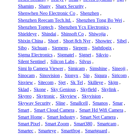
Shamim
,
Shany
,
Sharx Security
,
Shenwhen Neo Electronic Co
,
Shenzhen
,
Shenzhen Reecam Tech.ltd.
,
Shenzhen Tong Bo Wei
,
Shenzhen Toptech
,
Shenzhen Ycx Electronics
,
Shieldeye
,
Shindai
,
Shinsoft Co
,
Shiwojia
,
Shixin China
,
Short
,
Short 8ch Nvr
,
Showtec
,
Sibel
,
Sibo
,
Sichuan
,
Siemens
,
Siepem
,
Sightlogix
,
Sigma Electronics
,
Sigmatel
,
Signet
,
Sikvio
,
Silent Sentinel
,
Silicon Labs
,
Silvus
,
Simi Ip Camera Viewer
,
Simicam
,
Simshine
,
Sineoji
,
Sinocam
,
Sinovision
,
Sionyx
,
Sip
,
Siqura
,
Siricom
,
Sisview
,
Sitecom
,
Sjet
,
Sk Tel
,
Skilleye
,
Skjm
,
Sklad
,
Skone
,
Sky Genious
,
Skyfield
,
Skylink
,
Skyreo
,
Skytronic
,
Skyview
,
Skyvision
,
Skyway Security
,
Sline
,
Smallcell
,
Smanos
,
Smar
,
Smart
,
Smart Cloud Camera
,
Smart Hd Wifi Camera
,
Smart Home
,
Smart Industry
,
Smart Net Camera
,
Smart Pixel
,
Smart Zoom
,
Smart380
,
Smartcam
,
Smartec
,
Smarteye
,
Smartfrog
,
Smartguard
,