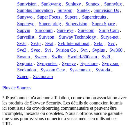
Sunivision
,
Sunkwang
,
Sunluxy
,
Sunnex
,
Sunnylux
,
Sunplus Innovation
,
Sunsom
,
Suntek
,
Sunvision Us
,
Sunywo
,
Super Focus
,
Supera
,
Supercircuits
,
Supereye
,
Superspring
,
Supervision
,
Supra Space
,
Supvin
,
Surcomm
,
Sure-eye
,
Surecom
,
Surip Cam
,
Surveilist
,
Surveon
,
Surway Technology
,
Surya-net
,
Sv3c
,
Sv3p
,
Svat
,
Svb International
,
Svbc
,
Svc
,
Sve3
,
Svec
,
Svi
,
Svision Co
,
Svn
,
Svplus
,
Sw360
,
Swann
,
Sweex
,
Swibe
,
Swnhd-800cam
,
Sy2l
,
Sygonix
,
Symynelec
,
Syneye
,
Synshore
,
Syny-snc
,
Syokudou
,
Syscom Cctv
,
Systemmax
,
Systoda
,
Szneo
,
Szsinocam
Plus de Sources
* iSpyConnect n'a aucune affiliation, connexion ou association avec
les produits de Skyway Security. Les détails de connexion fournis
ici sont issus du crowdsourcing communautaire et peuvent être
incomplets, inexacts ou obsolètes. Nous n'offrons aucune garantie
que vous pourrez vous connecter à vos caméras en utilisant ces
URL.