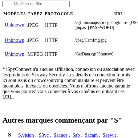
MODÈLES
TAPEZ
PROTOCOLE
URL
/cgi-bin/snapshot.cgi?loginuse=
Unknown
JPEG
HTTP
ginpas=[PASSWORD]
JPEG
HTTP
Unknown
/Jpeg/CamImg.jpg
MJPEG
HTTP
Unknown
/GetData.cgi?Status=0
* iSpyConnect n'a aucune affiliation, connexion ou association avec
les produits de Skyway Security. Les détails de connexion fournis
ici sont issus du crowdsourcing communautaire et peuvent être
incomplets, inexacts ou obsolètes. Nous n'offrons aucune garantie
que vous pourrez vous connecter à vos caméras en utilisant ces
URL.
Autres marques commençant par "S"
S
S.vision
,
S3vc
,
Saance
,
Sab
,
Sacam
,
Saewit
,