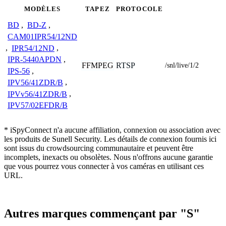
MODÈLES
TAPEZ
PROTOCOLE
BD
,
BD-Z
,
CAM01IPR54/12ND
,
IPR54/12ND
,
IPR-5440APDN
,
FFMPEG
RTSP
/snl/live/1/2
IPS-56
,
IPV56/41ZDR/B
,
IPVv56/41ZDR/B
,
IPV57/02EFDR/B
* iSpyConnect n'a aucune affiliation, connexion ou association avec
les produits de Sunell Security. Les détails de connexion fournis ici
sont issus du crowdsourcing communautaire et peuvent être
incomplets, inexacts ou obsolètes. Nous n'offrons aucune garantie
que vous pourrez vous connecter à vos caméras en utilisant ces
URL.
Autres marques commençant par "S"