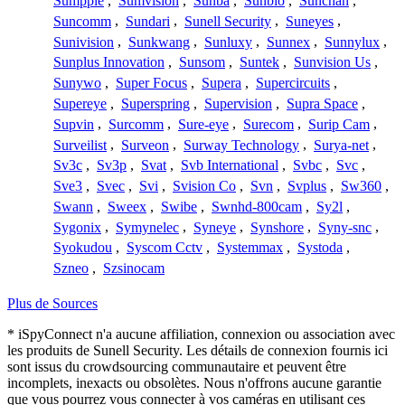
Sumpple
,
Sumvision
,
Sunba
,
Sunbio
,
Sunchan
,
Suncomm
,
Sundari
,
Sunell Security
,
Suneyes
,
Sunivision
,
Sunkwang
,
Sunluxy
,
Sunnex
,
Sunnylux
,
Sunplus Innovation
,
Sunsom
,
Suntek
,
Sunvision Us
,
Sunywo
,
Super Focus
,
Supera
,
Supercircuits
,
Supereye
,
Superspring
,
Supervision
,
Supra Space
,
Supvin
,
Surcomm
,
Sure-eye
,
Surecom
,
Surip Cam
,
Surveilist
,
Surveon
,
Surway Technology
,
Surya-net
,
Sv3c
,
Sv3p
,
Svat
,
Svb International
,
Svbc
,
Svc
,
Sve3
,
Svec
,
Svi
,
Svision Co
,
Svn
,
Svplus
,
Sw360
,
Swann
,
Sweex
,
Swibe
,
Swnhd-800cam
,
Sy2l
,
Sygonix
,
Symynelec
,
Syneye
,
Synshore
,
Syny-snc
,
Syokudou
,
Syscom Cctv
,
Systemmax
,
Systoda
,
Szneo
,
Szsinocam
Plus de Sources
* iSpyConnect n'a aucune affiliation, connexion ou association avec
les produits de Sunell Security. Les détails de connexion fournis ici
sont issus du crowdsourcing communautaire et peuvent être
incomplets, inexacts ou obsolètes. Nous n'offrons aucune garantie
que vous pourrez vous connecter à vos caméras en utilisant ces