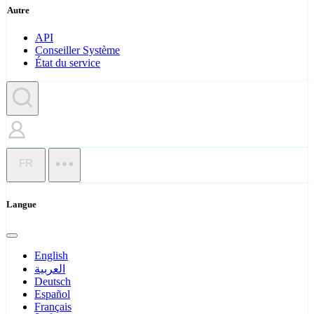
Autre
API
Conseiller Système
État du service
FR
Langue
English
العربية
Deutsch
Español
Français