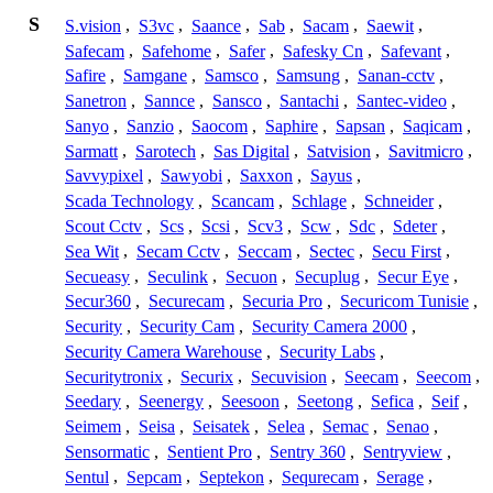
S
S.vision
,
S3vc
,
Saance
,
Sab
,
Sacam
,
Saewit
,
Safecam
,
Safehome
,
Safer
,
Safesky Cn
,
Safevant
,
Safire
,
Samgane
,
Samsco
,
Samsung
,
Sanan-cctv
,
Sanetron
,
Sannce
,
Sansco
,
Santachi
,
Santec-video
,
Sanyo
,
Sanzio
,
Saocom
,
Saphire
,
Sapsan
,
Saqicam
,
Sarmatt
,
Sarotech
,
Sas Digital
,
Satvision
,
Savitmicro
,
Savvypixel
,
Sawyobi
,
Saxxon
,
Sayus
,
Scada Technology
,
Scancam
,
Schlage
,
Schneider
,
Scout Cctv
,
Scs
,
Scsi
,
Scv3
,
Scw
,
Sdc
,
Sdeter
,
Sea Wit
,
Secam Cctv
,
Seccam
,
Sectec
,
Secu First
,
Secueasy
,
Seculink
,
Secuon
,
Secuplug
,
Secur Eye
,
Secur360
,
Securecam
,
Securia Pro
,
Securicom Tunisie
,
Security
,
Security Cam
,
Security Camera 2000
,
Security Camera Warehouse
,
Security Labs
,
Securitytronix
,
Securix
,
Secuvision
,
Seecam
,
Seecom
,
Seedary
,
Seenergy
,
Seesoon
,
Seetong
,
Sefica
,
Seif
,
Seimem
,
Seisa
,
Seisatek
,
Selea
,
Semac
,
Senao
,
Sensormatic
,
Sentient Pro
,
Sentry 360
,
Sentryview
,
Sentul
,
Sepcam
,
Septekon
,
Sequrecam
,
Serage
,