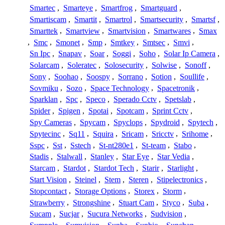
Smartec
,
Smarteye
,
Smartfrog
,
Smartguard
,
Smartiscam
,
Smartit
,
Smartrol
,
Smartsecurity
,
Smartsf
,
Smarttek
,
Smartview
,
Smartvision
,
Smartwares
,
Smax
,
Smc
,
Smonet
,
Smp
,
Smtkey
,
Smtsec
,
Smvi
,
Sn Ipc
,
Snapav
,
Soar
,
Soggi
,
Soho
,
Solar Ip Camera
,
Solarcam
,
Soleratec
,
Solosecurity
,
Solwise
,
Sonoff
,
Sony
,
Soohao
,
Soospy
,
Sorrano
,
Sotion
,
Soullife
,
Sovmiku
,
Sozo
,
Space Technology
,
Spacetronik
,
Sparklan
,
Spc
,
Speco
,
Sperado Cctv
,
Spetslab
,
Spider
,
Spigen
,
Spotai
,
Spotcam
,
Sprint Cctv
,
Spy Cameras
,
Spycam
,
Spyclops
,
Spydroid
,
Spytech
,
Spytecinc
,
Sq11
,
Squira
,
Sricam
,
Sricctv
,
Srihome
,
Sspc
,
Sst
,
Sstech
,
St-nt280e1
,
St-team
,
Stabo
,
Stadis
,
Stalwall
,
Stanley
,
Star Eye
,
Star Vedia
,
Starcam
,
Stardot
,
Stardot Tech
,
Starir
,
Starlight
,
Start Vision
,
Steinel
,
Stem
,
Steren
,
Stipelectronics
,
Stopcontact
,
Storage Options
,
Storex
,
Storm
,
Strawberry
,
Strongshine
,
Stuart Cam
,
Styco
,
Suba
,
Sucam
,
Sucjar
,
Sucura Networks
,
Sudvision
,