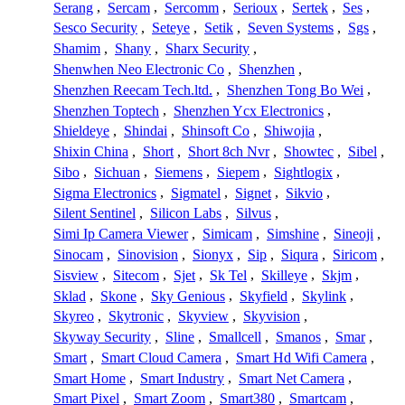
Serang
,
Sercam
,
Sercomm
,
Serioux
,
Sertek
,
Ses
,
Sesco Security
,
Seteye
,
Setik
,
Seven Systems
,
Sgs
,
Shamim
,
Shany
,
Sharx Security
,
Shenwhen Neo Electronic Co
,
Shenzhen
,
Shenzhen Reecam Tech.ltd.
,
Shenzhen Tong Bo Wei
,
Shenzhen Toptech
,
Shenzhen Ycx Electronics
,
Shieldeye
,
Shindai
,
Shinsoft Co
,
Shiwojia
,
Shixin China
,
Short
,
Short 8ch Nvr
,
Showtec
,
Sibel
,
Sibo
,
Sichuan
,
Siemens
,
Siepem
,
Sightlogix
,
Sigma Electronics
,
Sigmatel
,
Signet
,
Sikvio
,
Silent Sentinel
,
Silicon Labs
,
Silvus
,
Simi Ip Camera Viewer
,
Simicam
,
Simshine
,
Sineoji
,
Sinocam
,
Sinovision
,
Sionyx
,
Sip
,
Siqura
,
Siricom
,
Sisview
,
Sitecom
,
Sjet
,
Sk Tel
,
Skilleye
,
Skjm
,
Sklad
,
Skone
,
Sky Genious
,
Skyfield
,
Skylink
,
Skyreo
,
Skytronic
,
Skyview
,
Skyvision
,
Skyway Security
,
Sline
,
Smallcell
,
Smanos
,
Smar
,
Smart
,
Smart Cloud Camera
,
Smart Hd Wifi Camera
,
Smart Home
,
Smart Industry
,
Smart Net Camera
,
Smart Pixel
,
Smart Zoom
,
Smart380
,
Smartcam
,