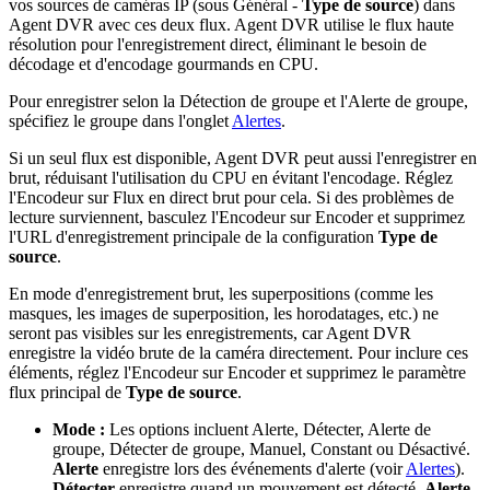
vos sources de caméras IP (sous Général -
Type de source
) dans
Agent DVR avec ces deux flux. Agent DVR utilise le flux haute
résolution pour l'enregistrement direct, éliminant le besoin de
décodage et d'encodage gourmands en CPU.
Pour enregistrer selon la Détection de groupe et l'Alerte de groupe,
spécifiez le groupe dans l'onglet
Alertes
.
Si un seul flux est disponible, Agent DVR peut aussi l'enregistrer en
brut, réduisant l'utilisation du CPU en évitant l'encodage. Réglez
l'Encodeur sur Flux en direct brut pour cela. Si des problèmes de
lecture surviennent, basculez l'Encodeur sur Encoder et supprimez
l'URL d'enregistrement principale de la configuration
Type de
source
.
En mode d'enregistrement brut, les superpositions (comme les
masques, les images de superposition, les horodatages, etc.) ne
seront pas visibles sur les enregistrements, car Agent DVR
enregistre la vidéo brute de la caméra directement. Pour inclure ces
éléments, réglez l'Encodeur sur Encoder et supprimez le paramètre
flux principal de
Type de source
.
Mode :
Les options incluent Alerte, Détecter, Alerte de
groupe, Détecter de groupe, Manuel, Constant ou Désactivé.
Alerte
enregistre lors des événements d'alerte (voir
Alertes
).
Détecter
enregistre quand un mouvement est détecté.
Alerte