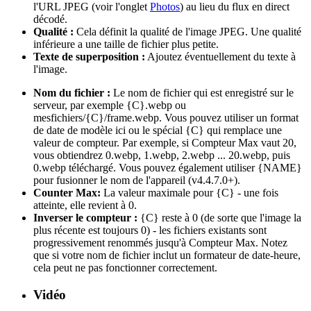
l'URL JPEG (voir l'onglet
Photos
) au lieu du flux en direct
décodé.
Qualité :
Cela définit la qualité de l'image JPEG. Une qualité
inférieure a une taille de fichier plus petite.
Texte de superposition :
Ajoutez éventuellement du texte à
l'image.
Nom du fichier :
Le nom de fichier qui est enregistré sur le
serveur, par exemple {C}.webp ou
mesfichiers/{C}/frame.webp. Vous pouvez utiliser un format
de date de modèle ici ou le spécial {C} qui remplace une
valeur de compteur. Par exemple, si Compteur Max vaut 20,
vous obtiendrez 0.webp, 1.webp, 2.webp ... 20.webp, puis
0.webp téléchargé. Vous pouvez également utiliser {NAME}
pour fusionner le nom de l'appareil (v4.4.7.0+).
Counter Max:
La valeur maximale pour {C} - une fois
atteinte, elle revient à 0.
Inverser le compteur :
{C} reste à 0 (de sorte que l'image la
plus récente est toujours 0) - les fichiers existants sont
progressivement renommés jusqu'à Compteur Max. Notez
que si votre nom de fichier inclut un formateur de date-heure,
cela peut ne pas fonctionner correctement.
Vidéo