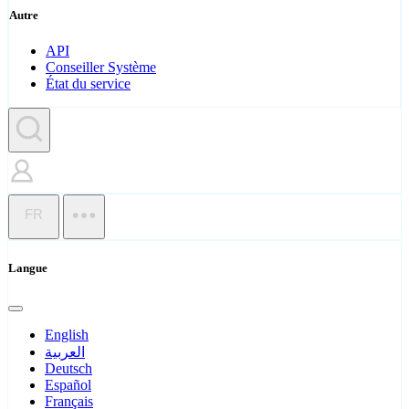
Autre
API
Conseiller Système
État du service
FR
Langue
English
العربية
Deutsch
Español
Français