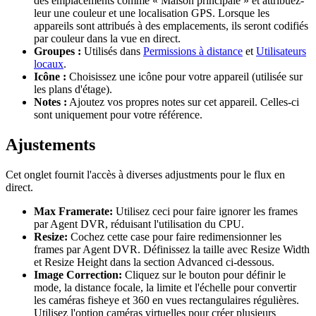
des emplacements comme « Maison principale » et attribuez-
leur une couleur et une localisation GPS. Lorsque les
appareils sont attribués à des emplacements, ils seront codifiés
par couleur dans la vue en direct.
Groupes :
Utilisés dans
Permissions à distance
et
Utilisateurs
locaux
.
Icône :
Choisissez une icône pour votre appareil (utilisée sur
les plans d'étage).
Notes :
Ajoutez vos propres notes sur cet appareil. Celles-ci
sont uniquement pour votre référence.
Ajustements
Cet onglet fournit l'accès à diverses adjustments pour le flux en
direct.
Max Framerate:
Utilisez ceci pour faire ignorer les frames
par Agent DVR, réduisant l'utilisation du CPU.
Resize:
Cochez cette case pour faire redimensionner les
frames par Agent DVR. Définissez la taille avec Resize Width
et Resize Height dans la section Advanced ci-dessous.
Image Correction:
Cliquez sur le bouton pour définir le
mode, la distance focale, la limite et l'échelle pour convertir
les caméras fisheye et 360 en vues rectangulaires régulières.
Utilisez l'option caméras virtuelles pour créer plusieurs