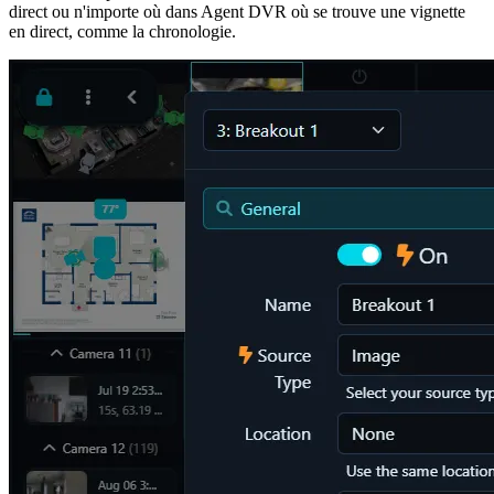
direct ou n'importe où dans Agent DVR où se trouve une vignette
en direct, comme la chronologie.