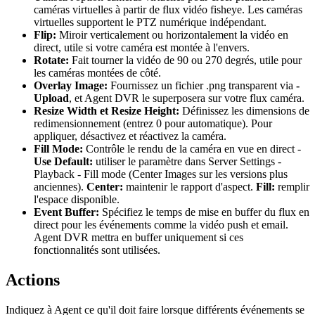
caméras virtuelles à partir de flux vidéo fisheye. Les caméras
virtuelles supportent le PTZ numérique indépendant.
Flip:
Miroir verticalement ou horizontalement la vidéo en
direct, utile si votre caméra est montée à l'envers.
Rotate:
Fait tourner la vidéo de 90 ou 270 degrés, utile pour
les caméras montées de côté.
Overlay Image:
Fournissez un fichier .png transparent via
-
Upload
, et Agent DVR le superposera sur votre flux caméra.
Resize Width et Resize Height:
Définissez les dimensions de
redimensionnement (entrez 0 pour automatique). Pour
appliquer, désactivez et réactivez la caméra.
Fill Mode:
Contrôle le rendu de la caméra en vue en direct -
Use Default:
utiliser le paramètre dans Server Settings -
Playback - Fill mode (Center Images sur les versions plus
anciennes).
Center:
maintenir le rapport d'aspect.
Fill:
remplir
l'espace disponible.
Event Buffer:
Spécifiez le temps de mise en buffer du flux en
direct pour les événements comme la vidéo push et email.
Agent DVR mettra en buffer uniquement si ces
fonctionnalités sont utilisées.
Actions
Indiquez à Agent ce qu'il doit faire lorsque différents événements se