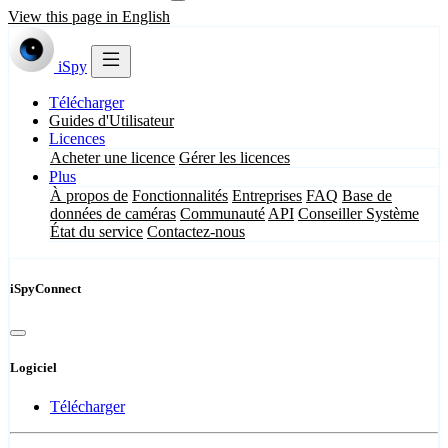
View this page in English
iSpy
Télécharger
Guides d'Utilisateur
Licences
Acheter une licence
Gérer les licences
Plus
À propos de
Fonctionnalités
Entreprises
FAQ
Base de
données de caméras
Communauté
API
Conseiller Système
État du service
Contactez-nous
iSpyConnect
Logiciel
Télécharger