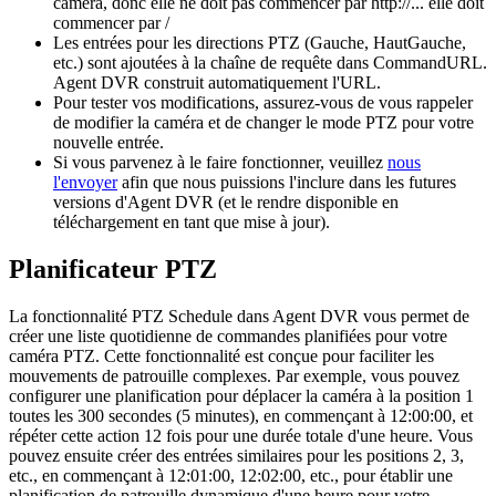
caméra, donc elle ne doit pas commencer par http://... elle doit
commencer par /
Les entrées pour les directions PTZ (Gauche, HautGauche,
etc.) sont ajoutées à la chaîne de requête dans CommandURL.
Agent DVR construit automatiquement l'URL.
Pour tester vos modifications, assurez-vous de vous rappeler
de modifier la caméra et de changer le mode PTZ pour votre
nouvelle entrée.
Si vous parvenez à le faire fonctionner, veuillez
nous
l'envoyer
afin que nous puissions l'inclure dans les futures
versions d'Agent DVR (et le rendre disponible en
téléchargement en tant que mise à jour).
Planificateur PTZ
La fonctionnalité PTZ Schedule dans Agent DVR vous permet de
créer une liste quotidienne de commandes planifiées pour votre
caméra PTZ. Cette fonctionnalité est conçue pour faciliter les
mouvements de patrouille complexes. Par exemple, vous pouvez
configurer une planification pour déplacer la caméra à la position 1
toutes les 300 secondes (5 minutes), en commençant à 12:00:00, et
répéter cette action 12 fois pour une durée totale d'une heure. Vous
pouvez ensuite créer des entrées similaires pour les positions 2, 3,
etc., en commençant à 12:01:00, 12:02:00, etc., pour établir une
planification de patrouille dynamique d'une heure pour votre