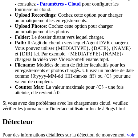
- consultez
- Paramètres - Cloud
pour configurer les
fournisseurs cloud.
Upload Recordings:
Cochez cette option pour charger
automatiquement les enregistrements.
Upload Photos:
Cochez cette option pour charger
automatiquement les photos.
Folder:
Le dossier distant vers lequel charger.
Path:
Il s'agit du chemin vers lequel Agent DVR chargera.
Vous pouvez utiliser {MEDIATYPE}, {DATE}, {NAME}
et {DIR} ici. Par exemple, {MEDIATYPE}/{NAME}/
chargera la vidéo vers Video/somefilename.mp4.
Filename:
Modèles de nom de fichier facultatifs pour les
enregistrements et photos chargés. Utilisez un modèle de date
comme {0:yyyy-MM-dd_HH-mm-ss_fff} ou {C} pour une
valeur de compteur.
Counter Max:
La valeur maximale pour {C} - une fois
atteinte, elle revient à 0.
Si vous avez des problèmes avec les chargements cloud, veuillez
vérifier les journaux sur l'interface utilisateur locale à /logs.html.
Détecteur
Pour des informations détaillées sur la détection de mouvement,
voir