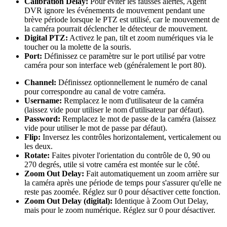
Calibration Delay:
Pour éviter les fausses alertes, Agent
DVR ignore les événements de mouvement pendant une
brève période lorsque le PTZ est utilisé, car le mouvement de
la caméra pourrait déclencher le détecteur de mouvement.
Digital PTZ:
Activez le pan, tilt et zoom numériques via le
toucher ou la molette de la souris.
Port:
Définissez ce paramètre sur le port utilisé par votre
caméra pour son interface web (généralement le port 80).
Channel:
Définissez optionnellement le numéro de canal
pour correspondre au canal de votre caméra.
Username:
Remplacez le nom d'utilisateur de la caméra
(laissez vide pour utiliser le nom d'utilisateur par défaut).
Password:
Remplacez le mot de passe de la caméra (laissez
vide pour utiliser le mot de passe par défaut).
Flip:
Inversez les contrôles horizontalement, verticalement ou
les deux.
Rotate:
Faites pivoter l'orientation du contrôle de 0, 90 ou
270 degrés, utile si votre caméra est montée sur le côté.
Zoom Out Delay:
Fait automatiquement un zoom arrière sur
la caméra après une période de temps pour s'assurer qu'elle ne
reste pas zoomée. Réglez sur 0 pour désactiver cette fonction.
Zoom Out Delay (digital):
Identique à Zoom Out Delay,
mais pour le zoom numérique. Réglez sur 0 pour désactiver.