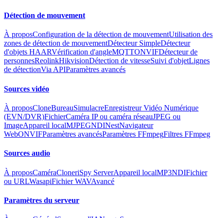
Détection de mouvement
À propos
Configuration de la détection de mouvement
Utilisation des
zones de détection de mouvement
Détecteur Simple
Détecteur
d'objets HAAR
Vérification d'angle
MQTT
ONVIF
Détecteur de
personnes
Reolink
Hikvision
Détection de vitesse
Suivi d'objet
Lignes
de détection
Via API
Paramètres avancés
Sources vidéo
À propos
Clone
Bureau
Simulacre
Enregistreur Vidéo Numérique
(EVN/DVR)
Fichier
Caméra IP ou caméra réseau
JPEG ou
Image
Appareil local
MJPEG
NDI
Nest
Navigateur
Web
ONVIF
Paramètres avancés
Paramètres FFmpeg
Filtres FFmpeg
Sources audio
À propos
Caméra
Cloner
iSpy Server
Appareil local
MP3
NDI
Fichier
ou URL
Wasapi
Fichier WAV
Avancé
Paramètres du serveur