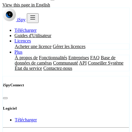
View this page in English
iSpy
Télécharger
Guides d'Utilisateur
Licences
Acheter une licence
Gérer les licences
Plus
À propos de
Fonctionnalités
Entreprises
FAQ
Base de
données de caméras
Communauté
API
Conseiller Système
État du service
Contactez-nous
iSpyConnect
Logiciel
Télécharger