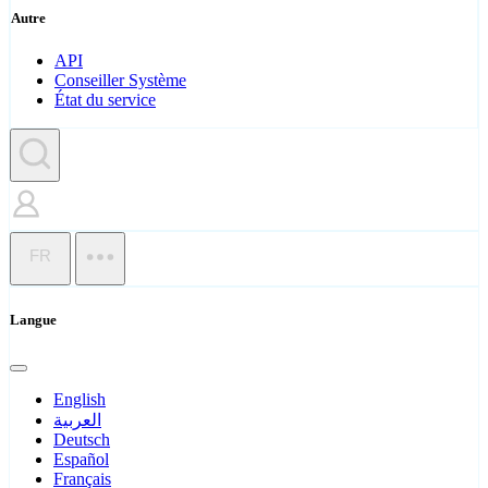
Autre
API
Conseiller Système
État du service
FR
Langue
English
العربية
Deutsch
Español
Français