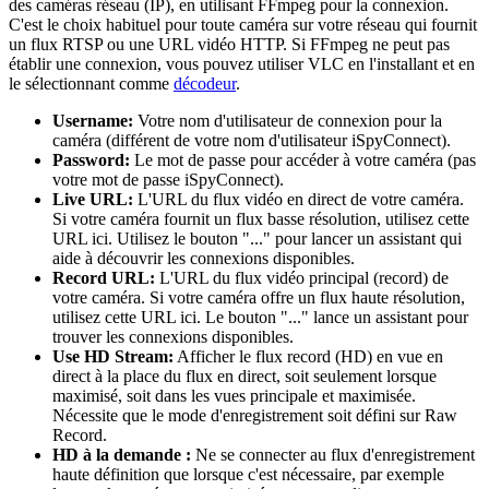
des caméras réseau (IP), en utilisant FFmpeg pour la connexion.
C'est le choix habituel pour toute caméra sur votre réseau qui fournit
un flux RTSP ou une URL vidéo HTTP. Si FFmpeg ne peut pas
établir une connexion, vous pouvez utiliser VLC en l'installant et en
le sélectionnant comme
décodeur
.
Username:
Votre nom d'utilisateur de connexion pour la
caméra (différent de votre nom d'utilisateur iSpyConnect).
Password:
Le mot de passe pour accéder à votre caméra (pas
votre mot de passe iSpyConnect).
Live URL:
L'URL du flux vidéo en direct de votre caméra.
Si votre caméra fournit un flux basse résolution, utilisez cette
URL ici. Utilisez le bouton "..." pour lancer un assistant qui
aide à découvrir les connexions disponibles.
Record URL:
L'URL du flux vidéo principal (record) de
votre caméra. Si votre caméra offre un flux haute résolution,
utilisez cette URL ici. Le bouton "..." lance un assistant pour
trouver les connexions disponibles.
Use HD Stream:
Afficher le flux record (HD) en vue en
direct à la place du flux en direct, soit seulement lorsque
maximisé, soit dans les vues principale et maximisée.
Nécessite que le mode d'enregistrement soit défini sur Raw
Record.
HD à la demande :
Ne se connecter au flux d'enregistrement
haute définition que lorsque c'est nécessaire, par exemple