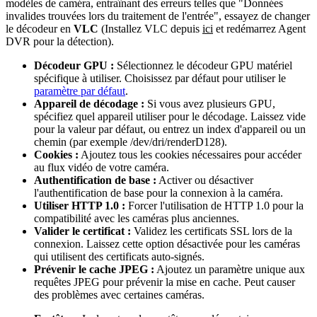
modèles de caméra, entraînant des erreurs telles que "Données
invalides trouvées lors du traitement de l'entrée", essayez de changer
le décodeur en
VLC
(Installez VLC depuis
ici
et redémarrez Agent
DVR pour la détection).
Décodeur GPU :
Sélectionnez le décodeur GPU matériel
spécifique à utiliser. Choisissez par défaut pour utiliser le
paramètre par défaut
.
Appareil de décodage :
Si vous avez plusieurs GPU,
spécifiez quel appareil utiliser pour le décodage. Laissez vide
pour la valeur par défaut, ou entrez un index d'appareil ou un
chemin (par exemple /dev/dri/renderD128).
Cookies :
Ajoutez tous les cookies nécessaires pour accéder
au flux vidéo de votre caméra.
Authentification de base :
Activer ou désactiver
l'authentification de base pour la connexion à la caméra.
Utiliser HTTP 1.0 :
Forcer l'utilisation de HTTP 1.0 pour la
compatibilité avec les caméras plus anciennes.
Valider le certificat :
Validez les certificats SSL lors de la
connexion. Laissez cette option désactivée pour les caméras
qui utilisent des certificats auto-signés.
Prévenir le cache JPEG :
Ajoutez un paramètre unique aux
requêtes JPEG pour prévenir la mise en cache. Peut causer
des problèmes avec certaines caméras.