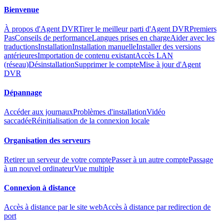
Bienvenue
À propos d'Agent DVR
Tirer le meilleur parti d'Agent DVR
Premiers
Pas
Conseils de performance
Langues prises en charge
Aider avec les
traductions
Installation
Installation manuelle
Installer des versions
antérieures
Importation de contenu existant
Accès LAN
(réseau)
Désinstallation
Supprimer le compte
Mise à jour d'Agent
DVR
Dépannage
Accéder aux journaux
Problèmes d'installation
Vidéo
saccadée
Réinitialisation de la connexion locale
Organisation des serveurs
Retirer un serveur de votre compte
Passer à un autre compte
Passage
à un nouvel ordinateur
Vue multiple
Connexion à distance
Accès à distance par le site web
Accès à distance par redirection de
port