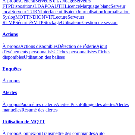
À propos
Général
Serveurs d'IA
Nuage
Serveurs
FTP
Dispositions
LDAP
OAUTH
Licence
Marquage blanc
Serveur
local
Serveur TURN
Interface utilisateur
Journalisation
Journalisation
Syslog
MQTT
NDI
ONVIF
Lecture
Serveurs
RTMP
Sécurité
SMTP
Stockage
Utilisateurs
Gestion de session
Actions
À propos
Actions disponibles
Détection de rôderie
Ajout
d'événements personnalisés
Tâches personnalisées
Tâches
disponibles
Utilisation des balises
Enquêtes
À propos
Alertes
À propos
Paramètres d'alerte
Alertes Push
Filtrage des alertes
Alertes
manuelles
Résumé des alertes
Utilisation de MQTT
À propos
Connexion
Transmettre des commandes
Auto