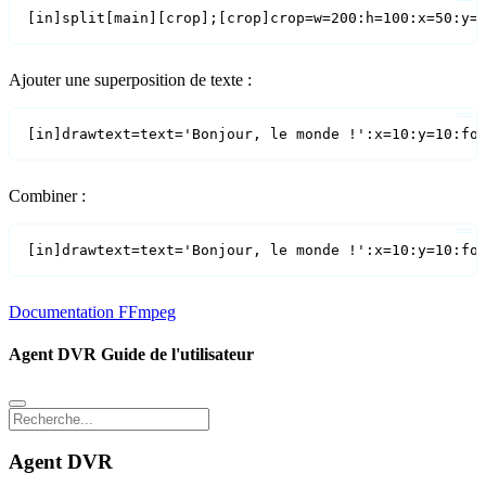
[in]split[main][crop];[crop]crop=w=200:h=100:x=50:y=
Ajouter une superposition de texte :
[in]drawtext=text='Bonjour, le monde !':x=10:y=10:fo
Combiner :
[in]drawtext=text='Bonjour, le monde !':x=10:y=10:fo
Documentation FFmpeg
Agent DVR Guide de l'utilisateur
Agent DVR