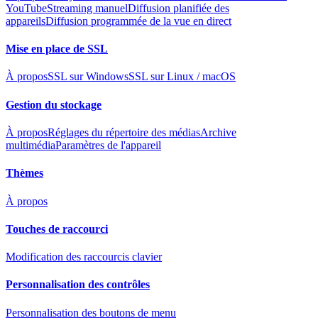
YouTube
Streaming manuel
Diffusion planifiée des
appareils
Diffusion programmée de la vue en direct
Mise en place de SSL
À propos
SSL sur Windows
SSL sur Linux / macOS
Gestion du stockage
À propos
Réglages du répertoire des médias
Archive
multimédia
Paramètres de l'appareil
Thèmes
À propos
Touches de raccourci
Modification des raccourcis clavier
Personnalisation des contrôles
Personnalisation des boutons de menu