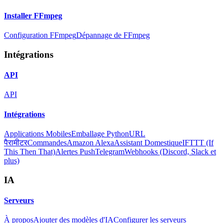
Installer FFmpeg
Configuration FFmpeg
Dépannage de FFmpeg
Intégrations
API
API
Intégrations
Applications Mobiles
Emballage Python
URL
पैरामीटर
Commandes
Amazon Alexa
Assistant Domestique
IFTTT (If
This Then That)
Alertes Push
Telegram
Webhooks (Discord, Slack et
plus)
IA
Serveurs
À propos
Ajouter des modèles d'IA
Configurer les serveurs