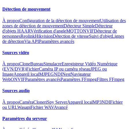
Détection de mouvement
À propos
Configuration de la détection de mouvement
Utilisation des
zones de détection de mouvement
Détecteur Simple
Détecteur
d'objets HAAR
Vérification d'angle
MQTT
ONVIF
Détecteur de
personnes
Reolink
Hikvision
Détection de vitesse
Suivi d'objet
Lignes
de détection
Via API
Paramètres avancés
Sources vidéo
À propos
Clone
Bureau
Simulacre
Enregistreur Vidéo Numérique
(EVN/DVR)
Fichier
Caméra IP ou caméra réseau
JPEG ou
Image
Appareil local
MJPEG
NDI
Nest
Navigateur
Web
ONVIF
Paramètres avancés
Paramètres FFmpeg
Filtres FFmpeg
Sources audio
À propos
Caméra
Cloner
iSpy Server
Appareil local
MP3
NDI
Fichier
ou URL
Wasapi
Fichier WAV
Avancé
Paramètres du serveur