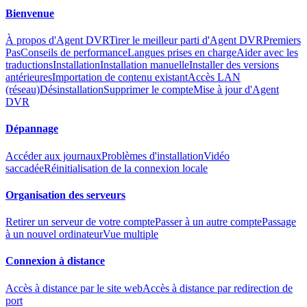
Bienvenue
À propos d'Agent DVR
Tirer le meilleur parti d'Agent DVR
Premiers
Pas
Conseils de performance
Langues prises en charge
Aider avec les
traductions
Installation
Installation manuelle
Installer des versions
antérieures
Importation de contenu existant
Accès LAN
(réseau)
Désinstallation
Supprimer le compte
Mise à jour d'Agent
DVR
Dépannage
Accéder aux journaux
Problèmes d'installation
Vidéo
saccadée
Réinitialisation de la connexion locale
Organisation des serveurs
Retirer un serveur de votre compte
Passer à un autre compte
Passage
à un nouvel ordinateur
Vue multiple
Connexion à distance
Accès à distance par le site web
Accès à distance par redirection de
port