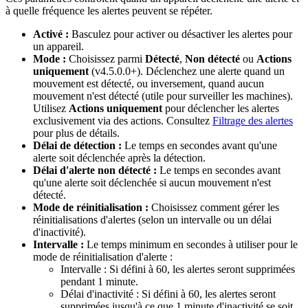
à quelle fréquence les alertes peuvent se répéter.
Activé :
Basculez pour activer ou désactiver les alertes pour
un appareil.
Mode :
Choisissez parmi
Détecté
,
Non détecté
ou
Actions
uniquement
(v4.5.0.0+). Déclenchez une alerte quand un
mouvement est détecté, ou inversement, quand aucun
mouvement n'est détecté (utile pour surveiller les machines).
Utilisez
Actions uniquement
pour déclencher les alertes
exclusivement via des actions. Consultez
Filtrage des alertes
pour plus de détails.
Délai de détection :
Le temps en secondes avant qu'une
alerte soit déclenchée après la détection.
Délai d'alerte non détecté :
Le temps en secondes avant
qu'une alerte soit déclenchée si aucun mouvement n'est
détecté.
Mode de réinitialisation :
Choisissez comment gérer les
réinitialisations d'alertes (selon un intervalle ou un délai
d'inactivité).
Intervalle :
Le temps minimum en secondes à utiliser pour le
mode de réinitialisation d'alerte :
Intervalle : Si défini à 60, les alertes seront supprimées
pendant 1 minute.
Délai d'inactivité : Si défini à 60, les alertes seront
supprimées jusqu'à ce que 1 minute d'inactivité se soit