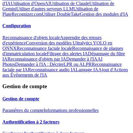
d'IA
Utilisation d'OpenAI
Utilisation de Claude
Utilisation de
Gemini
Utiliser d'autres serveurs LLM
Utilisation de
PlateRecognizer.com
Utiliser DoubleTake
Gestion des modules d'IA
Configuration
Reconnaissance d'objets locale
Apprendre des retours
d'expérience
Conversion des modèles Ultralytics YOLO en
ONNX
Reconnaissance faciale locale
Reconnaissance de plaques
d'immatriculation locale
Filtrage des alertes IA
Dépannage du filtre
IA
Reconnaissance d'objets par IA
Demander à l'IA
AI
Photos
Demander à l'IA : Décrire
LPR ou ALPR
Reconnaissance
faciale par IA
Reconnaissance audio IA
Langage IA
Ajout d'Actions
aux Événements de l'IA
Gestion de compte
Gestion de compte
Paramètres du compte
Informations professionnelles
Authentification à 2 facteurs