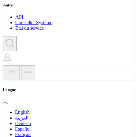
Autre
API
Conseiller Système
État du service
FR
Langue
English
العربية
Deutsch
Español
Français