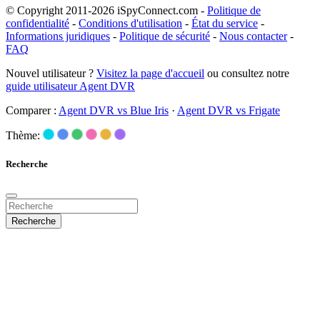
© Copyright 2011-2026 iSpyConnect.com -
Politique de
confidentialité
-
Conditions d'utilisation
-
État du service
-
Informations juridiques
-
Politique de sécurité
-
Nous contacter
-
FAQ
Nouvel utilisateur ?
Visitez la page d'accueil
ou consultez notre
guide utilisateur Agent DVR
Comparer :
Agent DVR vs Blue Iris
·
Agent DVR vs Frigate
Thème:
Recherche
Recherche