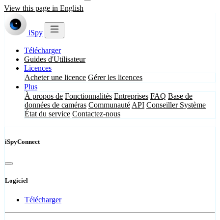
View this page in English
iSpy
Télécharger
Guides d'Utilisateur
Licences
Acheter une licence
Gérer les licences
Plus
À propos de
Fonctionnalités
Entreprises
FAQ
Base de
données de caméras
Communauté
API
Conseiller Système
État du service
Contactez-nous
iSpyConnect
Logiciel
Télécharger