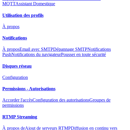
MQTT
Assistant Domestique
Utilisation des profils
À propos
Notifications
À propos
Email avec SMTP
Dépannage SMTP
Notifications
Push
Notifications du navigateur
Pousser en toute sécurité
Disques réseau
Configuration
Permissions - Autorisations
Accorder l'accès
Configuration des autorisations
Groupes de
permissions
RTMP Streaming
À propos de
Ajout de serveurs RTMP
Diffusion en continu vers