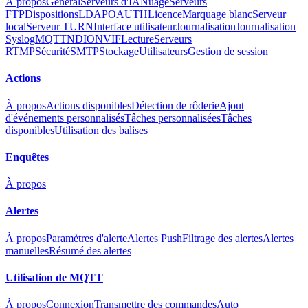
À propos
Général
Serveurs d'IA
Nuage
Serveurs
FTP
Dispositions
LDAP
OAUTH
Licence
Marquage blanc
Serveur
local
Serveur TURN
Interface utilisateur
Journalisation
Journalisation
Syslog
MQTT
NDI
ONVIF
Lecture
Serveurs
RTMP
Sécurité
SMTP
Stockage
Utilisateurs
Gestion de session
Actions
À propos
Actions disponibles
Détection de rôderie
Ajout
d'événements personnalisés
Tâches personnalisées
Tâches
disponibles
Utilisation des balises
Enquêtes
À propos
Alertes
À propos
Paramètres d'alerte
Alertes Push
Filtrage des alertes
Alertes
manuelles
Résumé des alertes
Utilisation de MQTT
À propos
Connexion
Transmettre des commandes
Auto