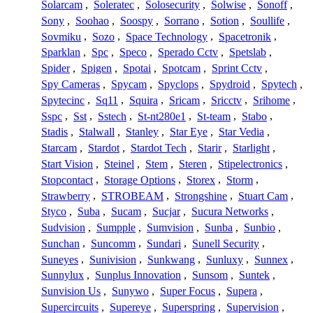
Solarcam
,
Soleratec
,
Solosecurity
,
Solwise
,
Sonoff
,
Sony
,
Soohao
,
Soospy
,
Sorrano
,
Sotion
,
Soullife
,
Sovmiku
,
Sozo
,
Space Technology
,
Spacetronik
,
Sparklan
,
Spc
,
Speco
,
Sperado Cctv
,
Spetslab
,
Spider
,
Spigen
,
Spotai
,
Spotcam
,
Sprint Cctv
,
Spy Cameras
,
Spycam
,
Spyclops
,
Spydroid
,
Spytech
,
Spytecinc
,
Sq11
,
Squira
,
Sricam
,
Sricctv
,
Srihome
,
Sspc
,
Sst
,
Sstech
,
St-nt280e1
,
St-team
,
Stabo
,
Stadis
,
Stalwall
,
Stanley
,
Star Eye
,
Star Vedia
,
Starcam
,
Stardot
,
Stardot Tech
,
Starir
,
Starlight
,
Start Vision
,
Steinel
,
Stem
,
Steren
,
Stipelectronics
,
Stopcontact
,
Storage Options
,
Storex
,
Storm
,
Strawberry
,
STROBEAM
,
Strongshine
,
Stuart Cam
,
Styco
,
Suba
,
Sucam
,
Sucjar
,
Sucura Networks
,
Sudvision
,
Sumpple
,
Sumvision
,
Sunba
,
Sunbio
,
Sunchan
,
Suncomm
,
Sundari
,
Sunell Security
,
Suneyes
,
Sunivision
,
Sunkwang
,
Sunluxy
,
Sunnex
,
Sunnylux
,
Sunplus Innovation
,
Sunsom
,
Suntek
,
Sunvision Us
,
Sunywo
,
Super Focus
,
Supera
,
Supercircuits
,
Supereye
,
Superspring
,
Supervision
,