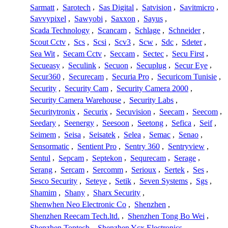
Sarmatt
,
Sarotech
,
Sas Digital
,
Satvision
,
Savitmicro
,
Savvypixel
,
Sawyobi
,
Saxxon
,
Sayus
,
Scada Technology
,
Scancam
,
Schlage
,
Schneider
,
Scout Cctv
,
Scs
,
Scsi
,
Scv3
,
Scw
,
Sdc
,
Sdeter
,
Sea Wit
,
Secam Cctv
,
Seccam
,
Sectec
,
Secu First
,
Secueasy
,
Seculink
,
Secuon
,
Secuplug
,
Secur Eye
,
Secur360
,
Securecam
,
Securia Pro
,
Securicom Tunisie
,
Security
,
Security Cam
,
Security Camera 2000
,
Security Camera Warehouse
,
Security Labs
,
Securitytronix
,
Securix
,
Secuvision
,
Seecam
,
Seecom
,
Seedary
,
Seenergy
,
Seesoon
,
Seetong
,
Sefica
,
Seif
,
Seimem
,
Seisa
,
Seisatek
,
Selea
,
Semac
,
Senao
,
Sensormatic
,
Sentient Pro
,
Sentry 360
,
Sentryview
,
Sentul
,
Sepcam
,
Septekon
,
Sequrecam
,
Serage
,
Serang
,
Sercam
,
Sercomm
,
Serioux
,
Sertek
,
Ses
,
Sesco Security
,
Seteye
,
Setik
,
Seven Systems
,
Sgs
,
Shamim
,
Shany
,
Sharx Security
,
Shenwhen Neo Electronic Co
,
Shenzhen
,
Shenzhen Reecam Tech.ltd.
,
Shenzhen Tong Bo Wei
,
Shenzhen Toptech
,
Shenzhen Ycx Electronics
,