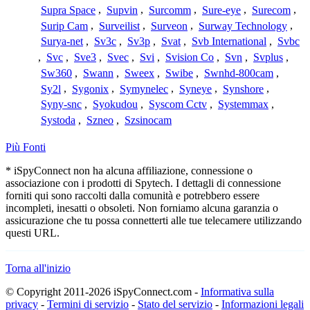
Supra Space
,
Supvin
,
Surcomm
,
Sure-eye
,
Surecom
,
Surip Cam
,
Surveilist
,
Surveon
,
Surway Technology
,
Surya-net
,
Sv3c
,
Sv3p
,
Svat
,
Svb International
,
Svbc
,
Svc
,
Sve3
,
Svec
,
Svi
,
Svision Co
,
Svn
,
Svplus
,
Sw360
,
Swann
,
Sweex
,
Swibe
,
Swnhd-800cam
,
Sy2l
,
Sygonix
,
Symynelec
,
Syneye
,
Synshore
,
Syny-snc
,
Syokudou
,
Syscom Cctv
,
Systemmax
,
Systoda
,
Szneo
,
Szsinocam
Più Fonti
* iSpyConnect non ha alcuna affiliazione, connessione o
associazione con i prodotti di Spytech. I dettagli di connessione
forniti qui sono raccolti dalla comunità e potrebbero essere
incompleti, inesatti o obsoleti. Non forniamo alcuna garanzia o
assicurazione che tu possa connetterti alle tue telecamere utilizzando
questi URL.
Torna all'inizio
© Copyright 2011-2026 iSpyConnect.com -
Informativa sulla
privacy
-
Termini di servizio
-
Stato del servizio
-
Informazioni legali