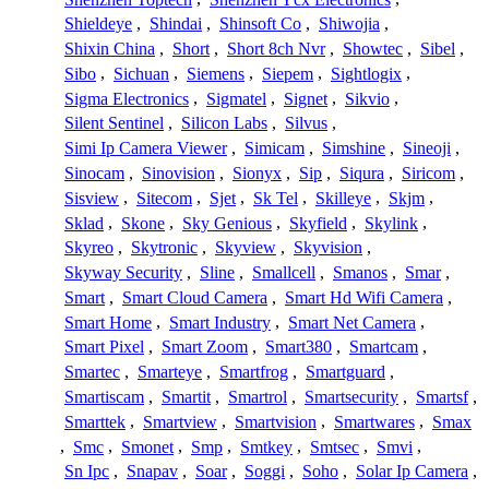
Shieldeye
,
Shindai
,
Shinsoft Co
,
Shiwojia
,
Shixin China
,
Short
,
Short 8ch Nvr
,
Showtec
,
Sibel
,
Sibo
,
Sichuan
,
Siemens
,
Siepem
,
Sightlogix
,
Sigma Electronics
,
Sigmatel
,
Signet
,
Sikvio
,
Silent Sentinel
,
Silicon Labs
,
Silvus
,
Simi Ip Camera Viewer
,
Simicam
,
Simshine
,
Sineoji
,
Sinocam
,
Sinovision
,
Sionyx
,
Sip
,
Siqura
,
Siricom
,
Sisview
,
Sitecom
,
Sjet
,
Sk Tel
,
Skilleye
,
Skjm
,
Sklad
,
Skone
,
Sky Genious
,
Skyfield
,
Skylink
,
Skyreo
,
Skytronic
,
Skyview
,
Skyvision
,
Skyway Security
,
Sline
,
Smallcell
,
Smanos
,
Smar
,
Smart
,
Smart Cloud Camera
,
Smart Hd Wifi Camera
,
Smart Home
,
Smart Industry
,
Smart Net Camera
,
Smart Pixel
,
Smart Zoom
,
Smart380
,
Smartcam
,
Smartec
,
Smarteye
,
Smartfrog
,
Smartguard
,
Smartiscam
,
Smartit
,
Smartrol
,
Smartsecurity
,
Smartsf
,
Smarttek
,
Smartview
,
Smartvision
,
Smartwares
,
Smax
,
Smc
,
Smonet
,
Smp
,
Smtkey
,
Smtsec
,
Smvi
,
Sn Ipc
,
Snapav
,
Soar
,
Soggi
,
Soho
,
Solar Ip Camera
,