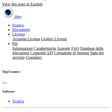
View this page in English
iSpy
Scarica
Documenti
Licenza
Acquista Licenza
Gestisci Licenze
Più
Informazioni
Caratteristiche
Aziende
FAQ
Database della
telecamera
Comunità
API
Consulente di Sistema
Stato del
servizio
Contattaci
iSpyConnect
Software
Scarica