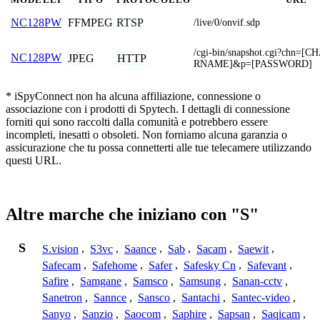
FFMPEG
RTSP
NC128PW
/live/0/onvif.sdp
/cgi-bin/snapshot.cgi?chn
NC128PW
JPEG
HTTP
RNAME]&p=[PASSWORD]
* iSpyConnect non ha alcuna affiliazione, connessione o
associazione con i prodotti di Spytech. I dettagli di connessione
forniti qui sono raccolti dalla comunità e potrebbero essere
incompleti, inesatti o obsoleti. Non forniamo alcuna garanzia o
assicurazione che tu possa connetterti alle tue telecamere utilizzando
questi URL.
Altre marche che iniziano con "S"
S
S.vision
,
S3vc
,
Saance
,
Sab
,
Sacam
,
Saewit
,
Safecam
,
Safehome
,
Safer
,
Safesky Cn
,
Safevant
,
Safire
,
Samgane
,
Samsco
,
Samsung
,
Sanan-cctv
,
Sanetron
,
Sannce
,
Sansco
,
Santachi
,
Santec-video
,
Sanyo
,
Sanzio
,
Saocom
,
Saphire
,
Sapsan
,
Saqicam
,