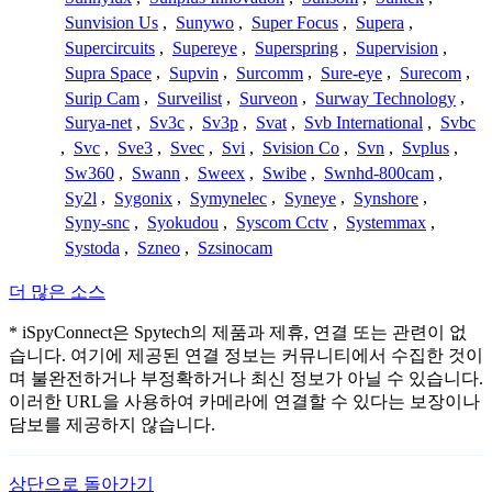
Sunvision Us
,
Sunywo
,
Super Focus
,
Supera
,
Supercircuits
,
Supereye
,
Superspring
,
Supervision
,
Supra Space
,
Supvin
,
Surcomm
,
Sure-eye
,
Surecom
,
Surip Cam
,
Surveilist
,
Surveon
,
Surway Technology
,
Surya-net
,
Sv3c
,
Sv3p
,
Svat
,
Svb International
,
Svbc
,
Svc
,
Sve3
,
Svec
,
Svi
,
Svision Co
,
Svn
,
Svplus
,
Sw360
,
Swann
,
Sweex
,
Swibe
,
Swnhd-800cam
,
Sy2l
,
Sygonix
,
Symynelec
,
Syneye
,
Synshore
,
Syny-snc
,
Syokudou
,
Syscom Cctv
,
Systemmax
,
Systoda
,
Szneo
,
Szsinocam
더 많은 소스
* iSpyConnect은 Spytech의 제품과 제휴, 연결 또는 관련이 없
습니다. 여기에 제공된 연결 정보는 커뮤니티에서 수집한 것이
며 불완전하거나 부정확하거나 최신 정보가 아닐 수 있습니다.
이러한 URL을 사용하여 카메라에 연결할 수 있다는 보장이나
담보를 제공하지 않습니다.
상단으로 돌아가기