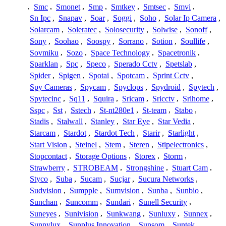
,
Smc
,
Smonet
,
Smp
,
Smtkey
,
Smtsec
,
Smvi
,
Sn Ipc
,
Snapav
,
Soar
,
Soggi
,
Soho
,
Solar Ip Camera
,
Solarcam
,
Soleratec
,
Solosecurity
,
Solwise
,
Sonoff
,
Sony
,
Soohao
,
Soospy
,
Sorrano
,
Sotion
,
Soullife
,
Sovmiku
,
Sozo
,
Space Technology
,
Spacetronik
,
Sparklan
,
Spc
,
Speco
,
Sperado Cctv
,
Spetslab
,
Spider
,
Spigen
,
Spotai
,
Spotcam
,
Sprint Cctv
,
Spy Cameras
,
Spycam
,
Spyclops
,
Spydroid
,
Spytech
,
Spytecinc
,
Sq11
,
Squira
,
Sricam
,
Sricctv
,
Srihome
,
Sspc
,
Sst
,
Sstech
,
St-nt280e1
,
St-team
,
Stabo
,
Stadis
,
Stalwall
,
Stanley
,
Star Eye
,
Star Vedia
,
Starcam
,
Stardot
,
Stardot Tech
,
Starir
,
Starlight
,
Start Vision
,
Steinel
,
Stem
,
Steren
,
Stipelectronics
,
Stopcontact
,
Storage Options
,
Storex
,
Storm
,
Strawberry
,
STROBEAM
,
Strongshine
,
Stuart Cam
,
Styco
,
Suba
,
Sucam
,
Sucjar
,
Sucura Networks
,
Sudvision
,
Sumpple
,
Sumvision
,
Sunba
,
Sunbio
,
Sunchan
,
Suncomm
,
Sundari
,
Sunell Security
,
Suneyes
,
Sunivision
,
Sunkwang
,
Sunluxy
,
Sunnex
,
Sunnylux
,
Sunplus Innovation
,
Sunsom
,
Suntek
,