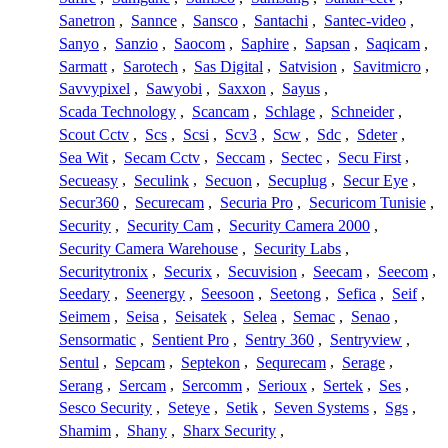
Sanetron
,
Sannce
,
Sansco
,
Santachi
,
Santec-video
,
Sanyo
,
Sanzio
,
Saocom
,
Saphire
,
Sapsan
,
Saqicam
,
Sarmatt
,
Sarotech
,
Sas Digital
,
Satvision
,
Savitmicro
,
Savvypixel
,
Sawyobi
,
Saxxon
,
Sayus
,
Scada Technology
,
Scancam
,
Schlage
,
Schneider
,
Scout Cctv
,
Scs
,
Scsi
,
Scv3
,
Scw
,
Sdc
,
Sdeter
,
Sea Wit
,
Secam Cctv
,
Seccam
,
Sectec
,
Secu First
,
Secueasy
,
Seculink
,
Secuon
,
Secuplug
,
Secur Eye
,
Secur360
,
Securecam
,
Securia Pro
,
Securicom Tunisie
,
Security
,
Security Cam
,
Security Camera 2000
,
Security Camera Warehouse
,
Security Labs
,
Securitytronix
,
Securix
,
Secuvision
,
Seecam
,
Seecom
,
Seedary
,
Seenergy
,
Seesoon
,
Seetong
,
Sefica
,
Seif
,
Seimem
,
Seisa
,
Seisatek
,
Selea
,
Semac
,
Senao
,
Sensormatic
,
Sentient Pro
,
Sentry 360
,
Sentryview
,
Sentul
,
Sepcam
,
Septekon
,
Sequrecam
,
Serage
,
Serang
,
Sercam
,
Sercomm
,
Serioux
,
Sertek
,
Ses
,
Sesco Security
,
Seteye
,
Setik
,
Seven Systems
,
Sgs
,
Shamim
,
Shany
,
Sharx Security
,