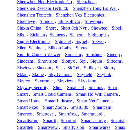
Shenwhen Neo Electronic Co
,
Shenzhen
,
Shenzhen Reecam Tech.ltd.
,
Shenzhen Tong Bo Wei
,
Shenzhen Toptech
,
Shenzhen Ycx Electronics
,
Shieldeye
,
Shindai
,
Shinsoft Co
,
Shiwojia
,
Shixin China
,
Short
,
Short 8ch Nvr
,
Showtec
,
Sibel
,
Sibo
,
Sichuan
,
Siemens
,
Siepem
,
Sightlogix
,
Sigma Electronics
,
Sigmatel
,
Signet
,
Sikvio
,
Silent Sentinel
,
Silicon Labs
,
Silvus
,
Simi Ip Camera Viewer
,
Simicam
,
Simshine
,
Sineoji
,
Sinocam
,
Sinovision
,
Sionyx
,
Sip
,
Siqura
,
Siricom
,
Sisview
,
Sitecom
,
Sjet
,
Sk Tel
,
Skilleye
,
Skjm
,
Sklad
,
Skone
,
Sky Genious
,
Skyfield
,
Skylink
,
Skyreo
,
Skytronic
,
Skyview
,
Skyvision
,
Skyway Security
,
Sline
,
Smallcell
,
Smanos
,
Smar
,
Smart
,
Smart Cloud Camera
,
Smart Hd Wifi Camera
,
Smart Home
,
Smart Industry
,
Smart Net Camera
,
Smart Pixel
,
Smart Zoom
,
Smart380
,
Smartcam
,
Smartec
,
Smarteye
,
Smartfrog
,
Smartguard
,
Smartiscam
,
Smartit
,
Smartrol
,
Smartsecurity
,
Smartsf
,
Smarttek
,
Smartview
,
Smartvision
,
Smartwares
,
Smax