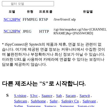
모델
유형
프로토콜
유알엘
FFMPEG
RTSP
NC128PW
/live/0/onvif.sdp
/cgi-bin/snapshot.cgi?chn=[CHANN
NC128PW
JPEG
HTTP
RNAME]&p=[PASSWORD]
* iSpyConnect은 Spytech의 제품과 제휴, 연결 또는 관련이 없
습니다. 여기에 제공된 연결 정보는 커뮤니티에서 수집한 것이
며 불완전하거나 부정확하거나 최신 정보가 아닐 수 있습니다.
이러한 URL을 사용하여 카메라에 연결할 수 있다는 보장이나
담보를 제공하지 않습니다.
다른 제조사는 "S"로 시작합니다.
S
S.vision
,
S3vc
,
Saance
,
Sab
,
Sacam
,
Saewit
,
Safecam
,
Safehome
,
Safer
,
Safesky Cn
,
Safevant
,
Safire
,
Samgane
,
Samsco
,
Samsung
,
Sanan-cctv
,