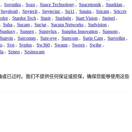
,
Sovmiku
,
Sozo
,
Space Technology
,
Spacetronik
,
Sparklan
,
Spydroid
,
Spytech
,
Spytecinc
,
Sq11
,
Squira
,
Sricam
,
Sricctv
ardot
,
Stardot Tech
,
Starir
,
Starlight
,
Start Vision
,
Steinel
,
,
Suba
,
Sucam
,
Sucjar
,
Sucura Networks
,
Sudvision
,
Sunluxy
,
Sunnex
,
Sunnylux
,
Sunplus Innovation
,
Sunsom
,
Supvin
,
Surcomm
,
Sure-eye
,
Surecom
,
Surip Cam
,
Surveilist
,
Co
,
Svn
,
Svplus
,
Sw360
,
Swann
,
Sweex
,
Swibe
,
da
,
Szneo
,
Szsinocam
完整、不准确或已过时。我们不提供任何保证或担保，确保您能够使用这些