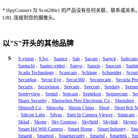
* iSpyConnect 与 St-nt280e1 的产品没有
URL 连接到您的摄像头。
以"S"开头的其他品牌
S
S.vision
,
S3vc
,
Saance
,
Sab
,
Sacam
,
Saewit
,
Safecam
Santachi
,
Santec-video
,
Sanyo
,
Sanzio
,
Saocom
,
Saphi
Scada Technology
,
Scancam
,
Schlage
,
Schneider
,
Scout
Secuplug
,
Secur Eye
,
Secur360
,
Securecam
,
Securia Pr
Securix
,
Secuvision
,
Seecam
,
Seecom
,
Seedary
,
Seene
Sentryview
,
Sentul
,
Sepcam
,
Septekon
,
Sequrecam
,
Se
Sharx Security
,
Shenwhen Neo Electronic Co
,
Shenzhen
,
Shinsoft Co
,
Shiwojia
,
Shixin China
,
Short
,
Short 8ch N
,
Silicon Labs
,
Silvus
,
Simi Ip Camera Viewer
,
Simicam
Sklad
,
Skone
,
Sky Genious
,
Skyfield
,
Skylink
,
Skyreo
Smart Hd Wifi Camera
,
Smart Home
,
Smart Industry
,
Sma
Smartit
,
Smartrol
,
Smartsecurity
,
Smartsf
,
Smarttek
,
Sm