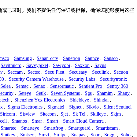
完整、不准确或已过时。我们不提供任何保证或担保，确保您能够使用这些
msco
,
Samsung
,
Sanan-cctv
,
Sanetron
,
Sannce
,
Sansco
,
Savitmicro
,
Savvypixel
,
Sawyobi
,
Saxxon
,
Sayus
,
tv
,
Seccam
,
Sectec
,
Secu First
,
Secueasy
,
Seculink
,
Secuon
,
00
,
Security Camera Warehouse
,
Security Labs
,
Securitytronix
,
Selea
,
Semac
,
Senao
,
Sensormatic
,
Sentient Pro
,
Sentry 360
,
ecurity
,
Seteye
,
Setik
,
Seven Systems
,
Sgs
,
Shamim
,
Shany
,
ptech
,
Shenzhen Ycx Electronics
,
Shieldeye
,
Shindai
,
ix
,
Sigma Electronics
,
Sigmatel
,
Signet
,
Sikvio
,
Silent Sentinel
Siricom
,
Sisview
,
Sitecom
,
Sjet
,
Sk Tel
,
Skilleye
,
Skjm
,
cell
,
Smanos
,
Smar
,
Smart
,
Smart Cloud Camera
,
Smartec
,
Smarteye
,
Smartfrog
,
Smartguard
,
Smartiscam
,
Smtkey
,
Smtsec
,
Smvi
,
Sn Ipc
,
Snapav
,
Soar
,
Soggi
,
Soho
,