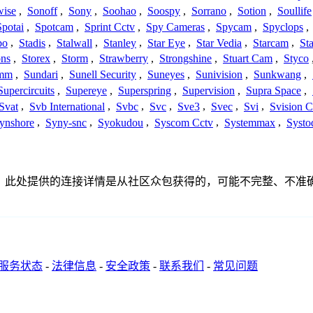
wise
,
Sonoff
,
Sony
,
Soohao
,
Soospy
,
Sorrano
,
Sotion
,
Soullife
Spotai
,
Spotcam
,
Sprint Cctv
,
Spy Cameras
,
Spycam
,
Spyclops
,
bo
,
Stadis
,
Stalwall
,
Stanley
,
Star Eye
,
Star Vedia
,
Starcam
,
St
ons
,
Storex
,
Storm
,
Strawberry
,
Strongshine
,
Stuart Cam
,
Styco
mm
,
Sundari
,
Sunell Security
,
Suneyes
,
Sunivision
,
Sunkwang
,
Supercircuits
,
Supereye
,
Superspring
,
Supervision
,
Supra Space
,
Svat
,
Svb International
,
Svbc
,
Svc
,
Sve3
,
Svec
,
Svi
,
Svision 
ynshore
,
Syny-snc
,
Syokudou
,
Syscom Cctv
,
Systemmax
,
Systo
任何关联、联系或关系。此处提供的连接详情是从社区众包获得的，可能不
服务状态
-
法律信息
-
安全政策
-
联系我们
-
常见问题