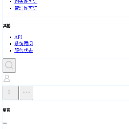
购买许可证
管理许可证
其他
API
系统顾问
服务状态
ZH
语言