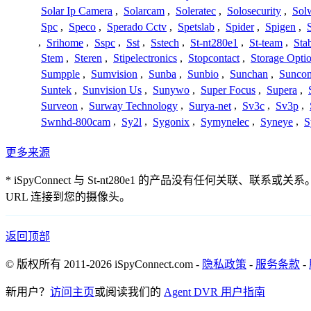
Solar Ip Camera
,
Solarcam
,
Soleratec
,
Solosecurity
,
Sol
Spc
,
Speco
,
Sperado Cctv
,
Spetslab
,
Spider
,
Spigen
,
,
Srihome
,
Sspc
,
Sst
,
Sstech
,
St-nt280e1
,
St-team
,
Sta
Stem
,
Steren
,
Stipelectronics
,
Stopcontact
,
Storage Opti
Sumpple
,
Sumvision
,
Sunba
,
Sunbio
,
Sunchan
,
Sunco
Suntek
,
Sunvision Us
,
Sunywo
,
Super Focus
,
Supera
,
Surveon
,
Surway Technology
,
Surya-net
,
Sv3c
,
Sv3p
,
Swnhd-800cam
,
Sy2l
,
Sygonix
,
Symynelec
,
Syneye
,
S
更多来源
* iSpyConnect 与 St-nt280e1 的产品没有
URL 连接到您的摄像头。
返回顶部
© 版权所有 2011-2026 iSpyConnect.com -
隐私政策
-
服务条款
-
新用户？
访问主页
或阅读我们的
Agent DVR 用户指南