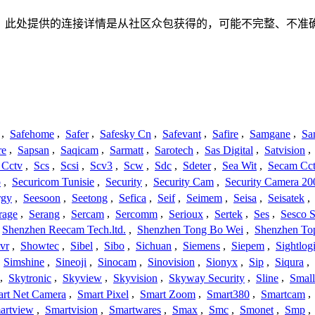
任何关联、联系或关系。此处提供的连接详情是从社区众包获得的，可能不
,
Safehome
,
Safer
,
Safesky Cn
,
Safevant
,
Safire
,
Samgane
,
Sa
re
,
Sapsan
,
Saqicam
,
Sarmatt
,
Sarotech
,
Sas Digital
,
Satvision
,
 Cctv
,
Scs
,
Scsi
,
Scv3
,
Scw
,
Sdc
,
Sdeter
,
Sea Wit
,
Secam Cc
o
,
Securicom Tunisie
,
Security
,
Security Cam
,
Security Camera 20
rgy
,
Seesoon
,
Seetong
,
Sefica
,
Seif
,
Seimem
,
Seisa
,
Seisatek
,
rage
,
Serang
,
Sercam
,
Sercomm
,
Serioux
,
Sertek
,
Ses
,
Sesco S
Shenzhen Reecam Tech.ltd.
,
Shenzhen Tong Bo Wei
,
Shenzhen To
vr
,
Showtec
,
Sibel
,
Sibo
,
Sichuan
,
Siemens
,
Siepem
,
Sightlog
,
Simshine
,
Sineoji
,
Sinocam
,
Sinovision
,
Sionyx
,
Sip
,
Siqura
,
,
Skytronic
,
Skyview
,
Skyvision
,
Skyway Security
,
Sline
,
Small
rt Net Camera
,
Smart Pixel
,
Smart Zoom
,
Smart380
,
Smartcam
,
artview
,
Smartvision
,
Smartwares
,
Smax
,
Smc
,
Smonet
,
Smp
,