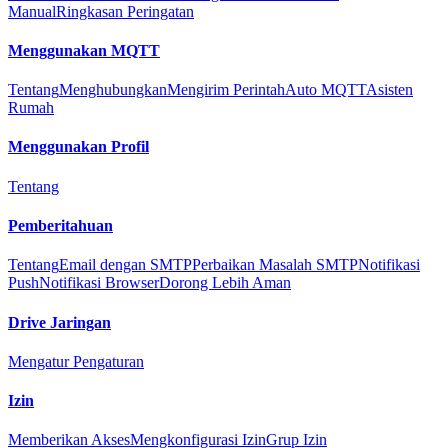
Manual
Ringkasan Peringatan
Menggunakan MQTT
Tentang
Menghubungkan
Mengirim Perintah
Auto MQTT
Asisten
Rumah
Menggunakan Profil
Tentang
Pemberitahuan
Tentang
Email dengan SMTP
Perbaikan Masalah SMTP
Notifikasi
Push
Notifikasi Browser
Dorong Lebih Aman
Drive Jaringan
Mengatur Pengaturan
Izin
Memberikan Akses
Mengkonfigurasi Izin
Grup Izin