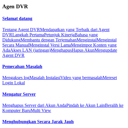
Agen DVR
Selamat datang
Tentang Agent DVR
Mendapatkan yang Terbaik dari Agent
DVR
Langkah Pertama
Petunjuk Kinerja
Bahasa yang
Didukung
Membantu dengan Terjemahan
Menginstal
Menginstal
Secara Manual
Menginstal Versi Lama
Mengimpor Konten yang
Ada
Akses LAN (jaringan)
Menghapus
Hapus Akun
Mengupdate
Agent DVR
Pemecahan Masalah
Mengakses log
Masalah Instalasi
Video yang bermasalah
Mereset
Login Lokal
Mengatur Server
Menghapus Server dari Akun Anda
Pindah ke Akun Lain
Beralih ke
Komputer Baru
Multi View
Menghubungkan Secara Jarak Jauh