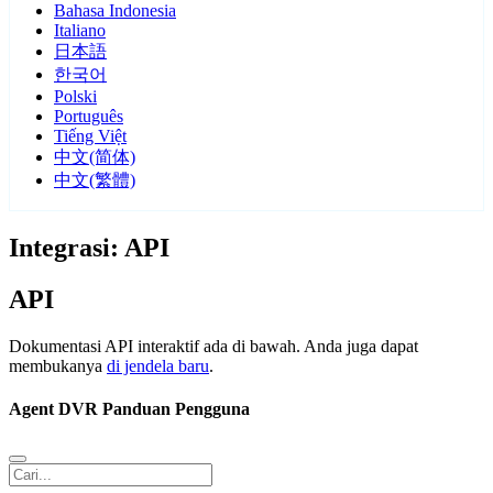
Bahasa Indonesia
Italiano
日本語
한국어
Polski
Português
Tiếng Việt
中文(简体)
中文(繁體)
Integrasi: API
API
Dokumentasi API interaktif ada di bawah. Anda juga dapat
membukanya
di jendela baru
.
Agent DVR Panduan Pengguna