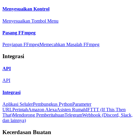
Menyesuaikan Kontrol
Menyesuaikan Tombol Menu
Pasang FFmpeg
Penyiapan FFmpeg
Memecahkan Masalah FFmpeg
Integrasi
API
API
Integrasi
Aplikasi Seluler
Pembungkus Python
Parameter
URL
Perintah
Amazon Alexa
Asisten Rumah
IFTTT (If This Then
That)
Mendorong Pemberitahuan
Telegram
Webhook (Discord, Slack,
dan lainnya)
Kecerdasan Buatan