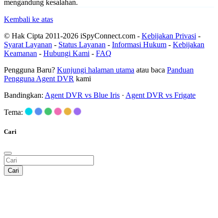
mengandung kesalahan.
Kembali ke atas
© Hak Cipta 2011-2026 iSpyConnect.com -
Kebijakan Privasi
-
Syarat Layanan
-
Status Layanan
-
Informasi Hukum
-
Kebijakan
Keamanan
-
Hubungi Kami
-
FAQ
Pengguna Baru?
Kunjungi halaman utama
atau baca
Panduan
Pengguna Agent DVR
kami
Bandingkan:
Agent DVR vs Blue Iris
·
Agent DVR vs Frigate
Tema:
Cari
Cari