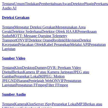
Tentang
Umum
Tindakan
Pemberitahuan
Awan
Detektor
Plugin
Perekam
Audio AI
Deteksi Gerakan
Tentang
Mengatur Deteksi Gerakan
Menggunakan Area
Gerak
Detektor Sederhana
Detektor Objek HAAR
Pemeriksaan
Sudut
MQTT: Message Queuing Telemetry
Transport
ONVIF
Detektor Orang
Reolink
Hikvision
Deteksi
Kecepatan
Pelacakan Objek
Kabel Perangkap
Melalui API
Pengaturan
Lanjutan
Sumber Video
Tentang
Klon
Desktop
Dummy
DVR: Perekam Video
Digital
Berkas
Kamera IP atau Kamera Jaringan
JPEG atau
Gambar
Perangkat Lokal
MJPEG: Motion
JPEG
NDI
Sarang
Penjelajah Web
ONVIF
Pengaturan
Lanjutan
Pengaturan FFmpeg
Filter FFmpeg
Sumber Audio
Tentang
Kamera
Klon
Server iSpy
Perangkat Lokal
MP3
Berkas atau