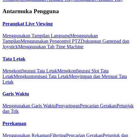
Antarmuka Pengguna
Perangkat Live Viewing
Menggunakan Tampilan Langsung
Menggunakan
Tampilan
Menggunakan Pengontrol PTZ
Dukungan Gamepad dan
Joystick
Menggunakan Tab Time Machine
Tata Letak
Mengkonfigurasi Tata Letak
Mengkonfigurasi Slot Tata
Letak
Mengkustomisasi Tata Letak
Menyimpan dan Memuat Tata
Letak
Garis Waktu
Menggunakan Garis Waktu
Penyaringan
Pencarian Gerakan
Petunjuk
dan Trik
Perekaman
Menggunakan Rekaman
Filtering
Pencarian Gerakan
Petunjuk dan