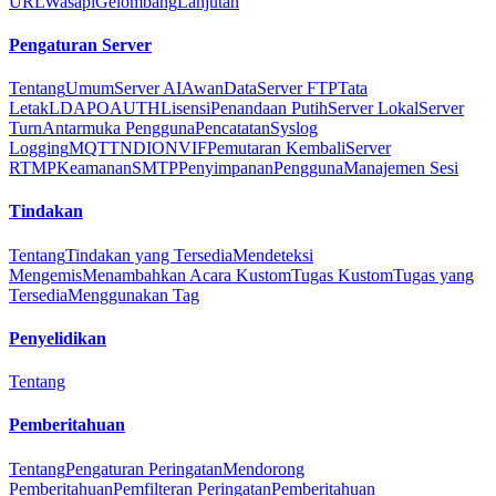
URL
Wasapi
Gelombang
Lanjutan
Pengaturan Server
Tentang
Umum
Server AI
Awan
Data
Server FTP
Tata
Letak
LDAP
OAUTH
Lisensi
Penandaan Putih
Server Lokal
Server
Turn
Antarmuka Pengguna
Pencatatan
Syslog
Logging
MQTT
NDI
ONVIF
Pemutaran Kembali
Server
RTMP
Keamanan
SMTP
Penyimpanan
Pengguna
Manajemen Sesi
Tindakan
Tentang
Tindakan yang Tersedia
Mendeteksi
Mengemis
Menambahkan Acara Kustom
Tugas Kustom
Tugas yang
Tersedia
Menggunakan Tag
Penyelidikan
Tentang
Pemberitahuan
Tentang
Pengaturan Peringatan
Mendorong
Pemberitahuan
Pemfilteran Peringatan
Pemberitahuan