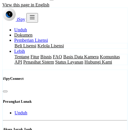
View this page in English
iSpy
Unduh
Dokumen
Pemberian Lisensi
Beli Lisensi
Kelola Lisensi
Lebih
Tentang
Fitur
Bisnis
FAQ
Basis Data Kamera
Komunitas
API
Penasihat Sistem
Status Layanan
Hubungi Kami
iSpyConnect
Perangkat Lunak
Unduh
Akses Jarak Jauh