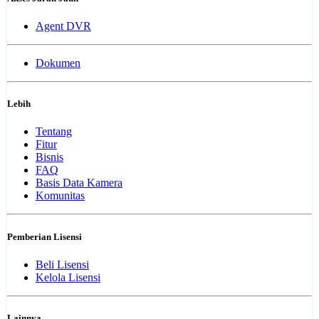
Agent DVR
Dokumen
Lebih
Tentang
Fitur
Bisnis
FAQ
Basis Data Kamera
Komunitas
Pemberian Lisensi
Beli Lisensi
Kelola Lisensi
Lainnya