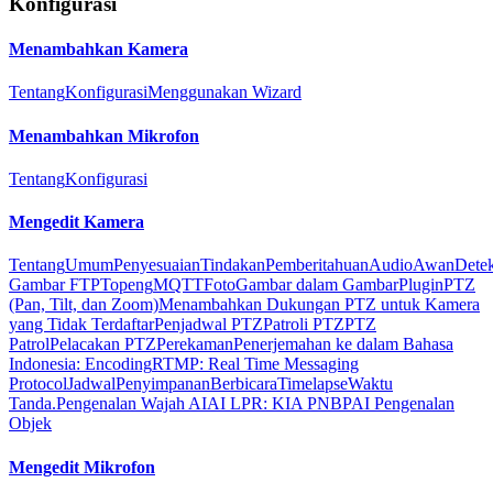
Konfigurasi
Menambahkan Kamera
Tentang
Konfigurasi
Menggunakan Wizard
Menambahkan Mikrofon
Tentang
Konfigurasi
Mengedit Kamera
Tentang
Umum
Penyesuaian
Tindakan
Pemberitahuan
Audio
Awan
Detek
Gambar FTP
Topeng
MQTT
Foto
Gambar dalam Gambar
Plugin
PTZ
(Pan, Tilt, dan Zoom)
Menambahkan Dukungan PTZ untuk Kamera
yang Tidak Terdaftar
Penjadwal PTZ
Patroli PTZ
PTZ
Patrol
Pelacakan PTZ
Perekaman
Penerjemahan ke dalam Bahasa
Indonesia: Encoding
RTMP: Real Time Messaging
Protocol
Jadwal
Penyimpanan
Berbicara
Timelapse
Waktu
Tanda.
Pengenalan Wajah AI
AI LPR: KIA PNBP
AI Pengenalan
Objek
Mengedit Mikrofon