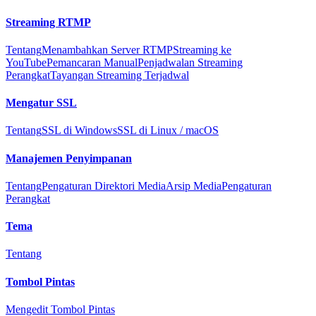
Streaming RTMP
Tentang
Menambahkan Server RTMP
Streaming ke
YouTube
Pemancaran Manual
Penjadwalan Streaming
Perangkat
Tayangan Streaming Terjadwal
Mengatur SSL
Tentang
SSL di Windows
SSL di Linux / macOS
Manajemen Penyimpanan
Tentang
Pengaturan Direktori Media
Arsip Media
Pengaturan
Perangkat
Tema
Tentang
Tombol Pintas
Mengedit Tombol Pintas