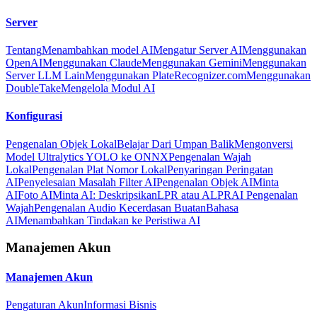
Server
Tentang
Menambahkan model AI
Mengatur Server AI
Menggunakan
OpenAI
Menggunakan Claude
Menggunakan Gemini
Menggunakan
Server LLM Lain
Menggunakan PlateRecognizer.com
Menggunakan
DoubleTake
Mengelola Modul AI
Konfigurasi
Pengenalan Objek Lokal
Belajar Dari Umpan Balik
Mengonversi
Model Ultralytics YOLO ke ONNX
Pengenalan Wajah
Lokal
Pengenalan Plat Nomor Lokal
Penyaringan Peringatan
AI
Penyelesaian Masalah Filter AI
Pengenalan Objek AI
Minta
AI
Foto AI
Minta AI: Deskripsikan
LPR atau ALPR
AI Pengenalan
Wajah
Pengenalan Audio Kecerdasan Buatan
Bahasa
AI
Menambahkan Tindakan ke Peristiwa AI
Manajemen Akun
Manajemen Akun
Pengaturan Akun
Informasi Bisnis