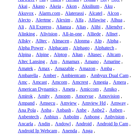
Akai
,
Akaso
,
Akeia
,
Akon
,
Aksilium
,
Aku
,
Akuvox
,
Alarm.com
,
Alaterassi
,
Alcatel
,
Alcon
,
Alecto
,
Alertme
,
Alexim
,
Alfa
,
Alfawise
,
Alhua
,
Ali
,
Ali Express
,
Alianza
,
Alias
,
Alibi
,
Aliendvr
,
Alinking
,
Alivision
,
All-in-one
,
Alliede
,
Allnet
,
Allsky
,
Alltec
,
Almacen
,
Alonma
,
Alp
,
Alpha
,
Alpha Power
,
Alphacam
,
Alphago
,
Alphatech
,
Alpina
,
Alpine
,
Alptop
,
Altan
,
Altasec
,
Altcam
,
Altec Lansing
,
Am
,
Amamax
,
Amano
,
Amarine
,
Amatek
,
Amax
,
Amazable
,
Amazon
,
Amba
,
Ambarella
,
Amber
,
Ambientcam
,
Ambyux Dual Cam
,
Amc
,
Amcast
,
Amcom
,
Amcrest
,
Amegia
,
Amera
,
American Dynamics
,
Ameta
,
Amiccom
,
Amiko
,
Amirok
,
Amity
,
Amopm
,
Amorvue
,
Amovision
,
Ampand
,
Amsecu
,
Amview
,
Amview Hd
,
Amway
,
Ana Pola
,
Anba
,
Anbash
,
Anbe
,
Anbe2
,
Anben
,
Anbentech
,
Anbiux
,
Anbolm
,
Anbong
,
Anbvision
,
Ancarla
,
Andin
,
Andowl
,
Android
,
Android Ip Cam
,
Android Ip Webcam
,
Anenda
,
Anga
,