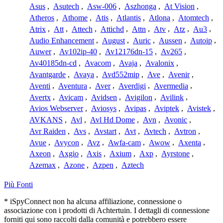
Asus
,
Asutech
,
Asw-006
,
Aszhonga
,
At Vision
,
Atheros
,
Athome
,
Atis
,
Atlantis
,
Atlona
,
Atomtech
,
Atrix
,
Att
,
Attech
,
Attichd
,
Attn
,
Atv
,
Atz
,
Au3
,
Audio Enhancement
,
August
,
Auric
,
Aussen
,
Autoip
,
Auwer
,
Av102ip-40
,
Av12176dn-15
,
Av265
,
Av40185dn-cd
,
Avacom
,
Avaja
,
Avalonix
,
Avantgarde
,
Avaya
,
Avd552mip
,
Ave
,
Avenir
,
Aventi
,
Aventura
,
Aver
,
Averdigi
,
Avermedia
,
Avertx
,
Avicam
,
Avidsen
,
Avigilon
,
Avilink
,
Avios Webserver
,
Aviosys
,
Avipas
,
Aviptek
,
Avistek
,
AVKANS
,
Avl
,
Avl Hd Dome
,
Avn
,
Avonic
,
Avr Raiden
,
Avs
,
Avstart
,
Avt
,
Avtech
,
Avtron
,
Avue
,
Avycon
,
Avz
,
Awfa-cam
,
Awow
,
Axenta
,
Axeon
,
Axgio
,
Axis
,
Axium
,
Axp
,
Ayrstone
,
Azemax
,
Azone
,
Azpen
,
Aztech
Più Fonti
* iSpyConnect non ha alcuna affiliazione, connessione o
associazione con i prodotti di Achtertuin. I dettagli di connessione
forniti qui sono raccolti dalla comunità e potrebbero essere