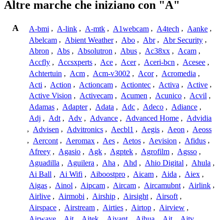
Altre marche che iniziano con "A"
A
A-bmi
,
A-link
,
A-mtk
,
A1webcam
,
A4tech
,
Aanke
,
Abelcam
,
Abient Weather
,
Abo
,
Abr
,
Abr Security
,
Abron
,
Abs
,
Absolutron
,
Abus
,
Ac38xx
,
Acam
,
Accfly
,
Accsxperts
,
Ace
,
Acer
,
Aceri-bcn
,
Acesee
,
Achtertuin
,
Acm
,
Acm-v3002
,
Acor
,
Acromedia
,
Acti
,
Action
,
Actioncam
,
Actiontec
,
Activa
,
Active
,
Active Vision
,
Activecam
,
Acumen
,
Acunico
,
Acvil
,
Adamas
,
Adapter
,
Adata
,
Adc
,
Adeco
,
Adiance
,
Adj
,
Adt
,
Adv
,
Advance
,
Advanced Home
,
Advidia
,
Advisen
,
Advitronics
,
Aecbl1
,
Aegis
,
Aeon
,
Aeoss
,
Aercont
,
Aeromax
,
Aes
,
Aetos
,
Aevision
,
Afidus
,
Afreey
,
Agasio
,
Agk
,
Agptek
,
Agrofilm
,
Agsso
,
Aguadilla
,
Aguilera
,
Aha
,
Ahd
,
Ahio Digital
,
Ahula
,
Ai Ball
,
Ai Wifi
,
Aiboostpro
,
Aicam
,
Aida
,
Aiex
,
Aigas
,
Ainol
,
Aipcam
,
Aircam
,
Aircamubnt
,
Airlink
,
Airlive
,
Airmobi
,
Airship
,
Airsight
,
Airsoft
,
Airspace
,
Airstream
,
Airties
,
Airtop
,
Airview
,
Airwave
,
Ait
,
Aitek
,
Aivant
,
Ajhua
,
Ajt
,
Ajtv
,