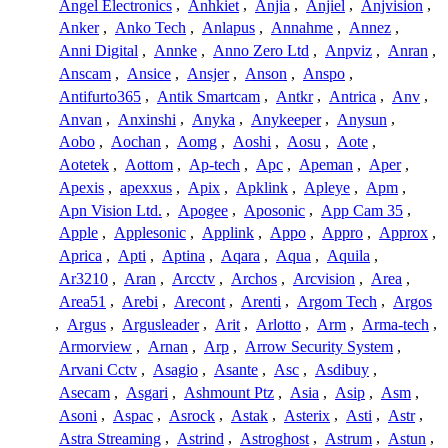
Angel Electronics
,
Anhkiet
,
Anjia
,
Anjiel
,
Anjvision
,
Anker
,
Anko Tech
,
Anlapus
,
Annahme
,
Annez
,
Anni Digital
,
Annke
,
Anno Zero Ltd
,
Anpviz
,
Anran
,
Anscam
,
Ansice
,
Ansjer
,
Anson
,
Anspo
,
Antifurto365
,
Antik Smartcam
,
Antkr
,
Antrica
,
Anv
,
Anvan
,
Anxinshi
,
Anyka
,
Anykeeper
,
Anysun
,
Aobo
,
Aochan
,
Aomg
,
Aoshi
,
Aosu
,
Aote
,
Aotetek
,
Aottom
,
Ap-tech
,
Apc
,
Apeman
,
Aper
,
Apexis
,
apexxus
,
Apix
,
Apklink
,
Apleye
,
Apm
,
Apn Vision Ltd.
,
Apogee
,
Aposonic
,
App Cam 35
,
Apple
,
Applesonic
,
Applink
,
Appo
,
Appro
,
Approx
,
Aprica
,
Apti
,
Aptina
,
Aqara
,
Aqua
,
Aquila
,
Ar3210
,
Aran
,
Arcctv
,
Archos
,
Arcvision
,
Area
,
Area51
,
Arebi
,
Arecont
,
Arenti
,
Argom Tech
,
Argos
,
Argus
,
Argusleader
,
Arit
,
Arlotto
,
Arm
,
Arma-tech
,
Armorview
,
Arnan
,
Arp
,
Arrow Security System
,
Arvani Cctv
,
Asagio
,
Asante
,
Asc
,
Asdibuy
,
Asecam
,
Asgari
,
Ashmount Ptz
,
Asia
,
Asip
,
Asm
,
Asoni
,
Aspac
,
Asrock
,
Astak
,
Asterix
,
Asti
,
Astr
,
Astra Streaming
,
Astrind
,
Astroghost
,
Astrum
,
Astun
,