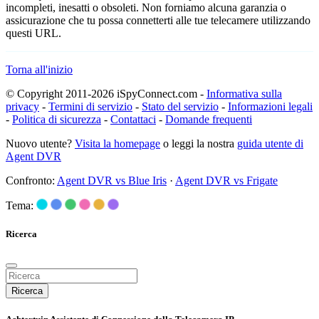
incompleti, inesatti o obsoleti. Non forniamo alcuna garanzia o
assicurazione che tu possa connetterti alle tue telecamere utilizzando
questi URL.
Torna all'inizio
© Copyright 2011-2026 iSpyConnect.com -
Informativa sulla
privacy
-
Termini di servizio
-
Stato del servizio
-
Informazioni legali
-
Politica di sicurezza
-
Contattaci
-
Domande frequenti
Nuovo utente?
Visita la homepage
o leggi la nostra
guida utente di
Agent DVR
Confronto:
Agent DVR vs Blue Iris
·
Agent DVR vs Frigate
Tema:
Ricerca
Ricerca