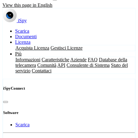
View this page in English
iSpy
Scarica
Documenti
Licenza
Acquista Licenza
Gestisci Licenze
Più
Informazioni
Caratteristiche
Aziende
FAQ
Database della
telecamera
Comunità
API
Consulente di Sistema
Stato del
servizio
Contattaci
iSpyConnect
Software
Scarica