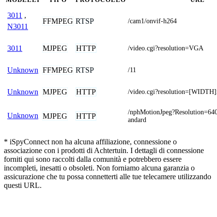
3011
,
FFMPEG
RTSP
/cam1/onvif-h264
N3011
MJPEG
HTTP
3011
/video.cgi?resolution=VGA
FFMPEG
RTSP
Unknown
/11
MJPEG
HTTP
Unknown
/video.cgi?resolution=[WIDT
/nphMotionJpeg?Resolution=64
Unknown
MJPEG
HTTP
andard
* iSpyConnect non ha alcuna affiliazione, connessione o
associazione con i prodotti di Achtertuin. I dettagli di connessione
forniti qui sono raccolti dalla comunità e potrebbero essere
incompleti, inesatti o obsoleti. Non forniamo alcuna garanzia o
assicurazione che tu possa connetterti alle tue telecamere utilizzando
questi URL.