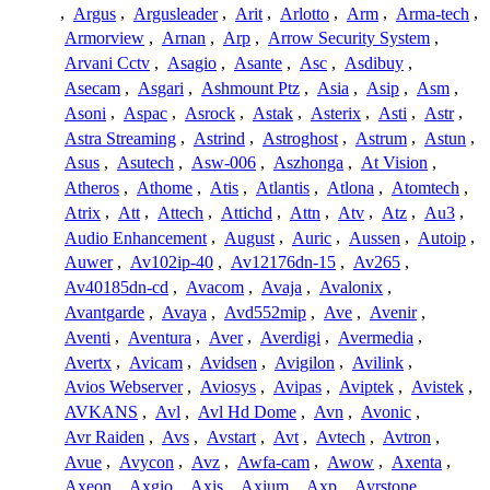
,
Argus
,
Argusleader
,
Arit
,
Arlotto
,
Arm
,
Arma-tech
,
Armorview
,
Arnan
,
Arp
,
Arrow Security System
,
Arvani Cctv
,
Asagio
,
Asante
,
Asc
,
Asdibuy
,
Asecam
,
Asgari
,
Ashmount Ptz
,
Asia
,
Asip
,
Asm
,
Asoni
,
Aspac
,
Asrock
,
Astak
,
Asterix
,
Asti
,
Astr
,
Astra Streaming
,
Astrind
,
Astroghost
,
Astrum
,
Astun
,
Asus
,
Asutech
,
Asw-006
,
Aszhonga
,
At Vision
,
Atheros
,
Athome
,
Atis
,
Atlantis
,
Atlona
,
Atomtech
,
Atrix
,
Att
,
Attech
,
Attichd
,
Attn
,
Atv
,
Atz
,
Au3
,
Audio Enhancement
,
August
,
Auric
,
Aussen
,
Autoip
,
Auwer
,
Av102ip-40
,
Av12176dn-15
,
Av265
,
Av40185dn-cd
,
Avacom
,
Avaja
,
Avalonix
,
Avantgarde
,
Avaya
,
Avd552mip
,
Ave
,
Avenir
,
Aventi
,
Aventura
,
Aver
,
Averdigi
,
Avermedia
,
Avertx
,
Avicam
,
Avidsen
,
Avigilon
,
Avilink
,
Avios Webserver
,
Aviosys
,
Avipas
,
Aviptek
,
Avistek
,
AVKANS
,
Avl
,
Avl Hd Dome
,
Avn
,
Avonic
,
Avr Raiden
,
Avs
,
Avstart
,
Avt
,
Avtech
,
Avtron
,
Avue
,
Avycon
,
Avz
,
Awfa-cam
,
Awow
,
Axenta
,
Axeon
,
Axgio
,
Axis
,
Axium
,
Axp
,
Ayrstone
,