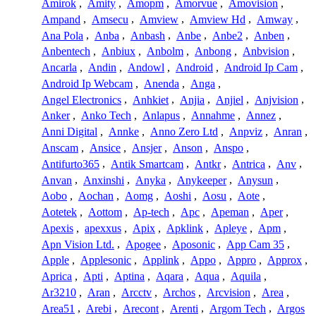
Amirok
,
Amity
,
Amopm
,
Amorvue
,
Amovision
,
Ampand
,
Amsecu
,
Amview
,
Amview Hd
,
Amway
,
Ana Pola
,
Anba
,
Anbash
,
Anbe
,
Anbe2
,
Anben
,
Anbentech
,
Anbiux
,
Anbolm
,
Anbong
,
Anbvision
,
Ancarla
,
Andin
,
Andowl
,
Android
,
Android Ip Cam
,
Android Ip Webcam
,
Anenda
,
Anga
,
Angel Electronics
,
Anhkiet
,
Anjia
,
Anjiel
,
Anjvision
,
Anker
,
Anko Tech
,
Anlapus
,
Annahme
,
Annez
,
Anni Digital
,
Annke
,
Anno Zero Ltd
,
Anpviz
,
Anran
,
Anscam
,
Ansice
,
Ansjer
,
Anson
,
Anspo
,
Antifurto365
,
Antik Smartcam
,
Antkr
,
Antrica
,
Anv
,
Anvan
,
Anxinshi
,
Anyka
,
Anykeeper
,
Anysun
,
Aobo
,
Aochan
,
Aomg
,
Aoshi
,
Aosu
,
Aote
,
Aotetek
,
Aottom
,
Ap-tech
,
Apc
,
Apeman
,
Aper
,
Apexis
,
apexxus
,
Apix
,
Apklink
,
Apleye
,
Apm
,
Apn Vision Ltd.
,
Apogee
,
Aposonic
,
App Cam 35
,
Apple
,
Applesonic
,
Applink
,
Appo
,
Appro
,
Approx
,
Aprica
,
Apti
,
Aptina
,
Aqara
,
Aqua
,
Aquila
,
Ar3210
,
Aran
,
Arcctv
,
Archos
,
Arcvision
,
Area
,
Area51
,
Arebi
,
Arecont
,
Arenti
,
Argom Tech
,
Argos