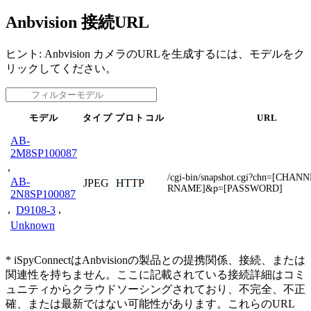
Anbvision 接続URL
ヒント: Anbvision カメラのURLを生成するには、モデルをク
リックしてください。
モデル
タイプ
プロトコル
URL
AB-
2M8SP100087
,
/cgi-bin/snapshot.cgi?chn=[CHA
AB-
JPEG
HTTP
RNAME]&p=[PASSWORD]
2N8SP100087
,
D9108-3
,
Unknown
* iSpyConnectはAnbvisionの製品との提携関係、接続、または
関連性を持ちません。ここに記載されている接続詳細はコミ
ュニティからクラウドソーシングされており、不完全、不正
確、または最新ではない可能性があります。これらのURL