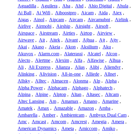
Aguadilla
,
Aguilera
,
Aha
,
Ahd
,
Ahio Digital
,
Ahula
,
Ai Ball
,
Ai Wifi
,
Aiboostpro
,
Aicam
,
Aida
,
Aiex
,
Aigas
,
Ainol
,
Aipcam
,
Aircam
,
Aircamubnt
,
Airlink
,
Airlive
,
Airmobi
,
Airship
,
Airsight
,
Airsoft
,
Airspace
,
Airstream
,
Airties
,
Airtop
,
Airview
,
Airwave
,
Ait
,
Aitek
,
Aivant
,
Ajhua
,
Ajt
,
Ajtv
,
Akai
,
Akaso
,
Akeia
,
Akon
,
Aksilium
,
Aku
,
Akuvox
,
Alarm.com
,
Alaterassi
,
Alcatel
,
Alcon
,
Alecto
,
Alertme
,
Alexim
,
Alfa
,
Alfawise
,
Alhua
,
Ali
,
Ali Express
,
Alianza
,
Alias
,
Alibi
,
Aliendvr
,
Alinking
,
Alivision
,
All-in-one
,
Alliede
,
Allnet
,
Allsky
,
Alltec
,
Almacen
,
Alonma
,
Alp
,
Alpha
,
Alpha Power
,
Alphacam
,
Alphago
,
Alphatech
,
Alpina
,
Alpine
,
Alptop
,
Altan
,
Altasec
,
Altcam
,
Altec Lansing
,
Am
,
Amamax
,
Amano
,
Amarine
,
Amatek
,
Amax
,
Amazable
,
Amazon
,
Amba
,
Ambarella
,
Amber
,
Ambientcam
,
Ambyux Dual Cam
,
Amc
,
Amcast
,
Amcom
,
Amcrest
,
Amegia
,
Amera
,
American Dynamics
,
Ameta
,
Amiccom
,
Amiko
,