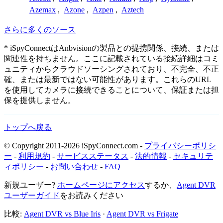
Azemax
,
Azone
,
Azpen
,
Aztech
さらに多くのソース
* iSpyConnectはAnbvisionの製品との提携関係、接続、または
関連性を持ちません。ここに記載されている接続詳細はコミ
ュニティからクラウドソーシングされており、不完全、不正
確、または最新ではない可能性があります。これらのURL
を使用してカメラに接続できることについて、保証または担
保を提供しません。
トップへ戻る
© Copyright 2011-2026 iSpyConnect.com -
プライバシーポリシ
ー
-
利用規約
-
サービスステータス
-
法的情報
-
セキュリテ
ィポリシー
-
お問い合わせ
-
FAQ
新規ユーザー?
ホームページにアクセス
するか、
Agent DVR
ユーザーガイド
をお読みください
比較:
Agent DVR vs Blue Iris
·
Agent DVR vs Frigate