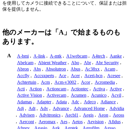
を使用してカメラに接続できることについて、保証または担
保を提供しません。
他のメーカーは「A」で始まるものも
あります。
A
A-bmi
,
A-link
,
A-mtk
,
A1webcam
,
A4tech
,
Aanke
,
Abelcam
,
Abient Weather
,
Abo
,
Abr
,
Abr Security
,
Abron
,
Abs
,
Absolutron
,
Abus
,
Ac38xx
,
Acam
,
Accfly
,
Accsxperts
,
Ace
,
Acer
,
Aceri-bcn
,
Acesee
,
Achtertuin
,
Acm
,
Acm-v3002
,
Acor
,
Acromedia
,
Acti
,
Action
,
Actioncam
,
Actiontec
,
Activa
,
Active
,
Active Vision
,
Activecam
,
Acumen
,
Acunico
,
Acvil
,
Adamas
,
Adapter
,
Adata
,
Adc
,
Adeco
,
Adiance
,
Adj
,
Adt
,
Adv
,
Advance
,
Advanced Home
,
Advidia
,
Advisen
,
Advitronics
,
Aecbl1
,
Aegis
,
Aeon
,
Aeoss
,
Aercont
,
Aeromax
,
Aes
,
Aetos
,
Aevision
,
Afidus
,
Afreey
,
Agasio
,
Agk
,
Agptek
,
Agrofilm
,
Agsso
,