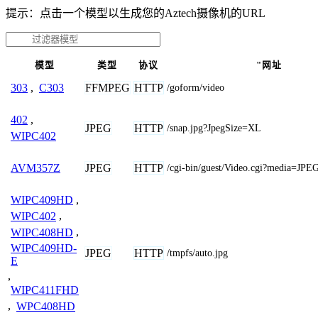
提示：点击一个模型以生成您的Aztech摄像机的URL
模型
类型
协议
"网址
FFMPEG
HTTP
303
,
C303
/goform/video
402
,
JPEG
HTTP
/snap.jpg?JpegSize=XL
WIPC402
JPEG
HTTP
AVM357Z
/cgi-bin/guest/Video.cgi?media=JPE
WIPC409HD
,
WIPC402
,
WIPC408HD
,
WIPC409HD-
JPEG
HTTP
/tmpfs/auto.jpg
E
,
WIPC411FHD
,
WPC408HD