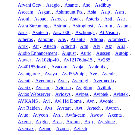
Arvani Cctv
,
Asagio
,
Asante
,
Asc
,
Asdibuy
,
Asecam
,
Asgari
,
Ashmount Ptz
,
Asia
,
Asip
,
Asm
,
Asoni
,
Aspac
,
Asrock
,
Astak
,
Asterix
,
Asti
,
Astr
,
Astra Streaming
,
Astrind
,
Astroghost
,
Astrum
,
Astun
,
Asus
,
Asutech
,
Asw-006
,
Aszhonga
,
At Vision
,
Atheros
,
Athome
,
Atis
,
Atlantis
,
Atlona
,
Atomtech
,
Atrix
,
Att
,
Attech
,
Attichd
,
Attn
,
Atv
,
Atz
,
Au3
,
Audio Enhancement
,
August
,
Auric
,
Aussen
,
Autoip
,
Auwer
,
Av102ip-40
,
Av12176dn-15
,
Av265
,
Av40185dn-cd
,
Avacom
,
Avaja
,
Avalonix
,
Avantgarde
,
Avaya
,
Avd552mip
,
Ave
,
Avenir
,
Aventi
,
Aventura
,
Aver
,
Averdigi
,
Avermedia
,
Avertx
,
Avicam
,
Avidsen
,
Avigilon
,
Avilink
,
Avios Webserver
,
Aviosys
,
Avipas
,
Aviptek
,
Avistek
,
AVKANS
,
Avl
,
Avl Hd Dome
,
Avn
,
Avonic
,
Avr Raiden
,
Avs
,
Avstart
,
Avt
,
Avtech
,
Avtron
,
Avue
,
Avycon
,
Avz
,
Awfa-cam
,
Awow
,
Axenta
,
Axeon
,
Axgio
,
Axis
,
Axium
,
Axp
,
Ayrstone
,
Azemax
,
Azone
,
Azpen
,
Aztech