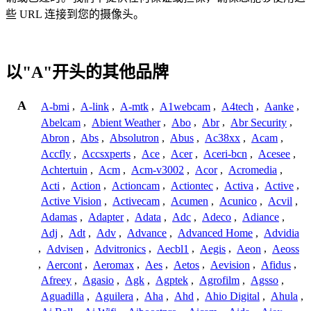
些 URL 连接到您的摄像头。
以"A"开头的其他品牌
A
A-bmi
,
A-link
,
A-mtk
,
A1webcam
,
A4tech
,
Aanke
,
Abelcam
,
Abient Weather
,
Abo
,
Abr
,
Abr Security
,
Abron
,
Abs
,
Absolutron
,
Abus
,
Ac38xx
,
Acam
,
Accfly
,
Accsxperts
,
Ace
,
Acer
,
Aceri-bcn
,
Acesee
,
Achtertuin
,
Acm
,
Acm-v3002
,
Acor
,
Acromedia
,
Acti
,
Action
,
Actioncam
,
Actiontec
,
Activa
,
Active
,
Active Vision
,
Activecam
,
Acumen
,
Acunico
,
Acvil
,
Adamas
,
Adapter
,
Adata
,
Adc
,
Adeco
,
Adiance
,
Adj
,
Adt
,
Adv
,
Advance
,
Advanced Home
,
Advidia
,
Advisen
,
Advitronics
,
Aecbl1
,
Aegis
,
Aeon
,
Aeoss
,
Aercont
,
Aeromax
,
Aes
,
Aetos
,
Aevision
,
Afidus
,
Afreey
,
Agasio
,
Agk
,
Agptek
,
Agrofilm
,
Agsso
,
Aguadilla
,
Aguilera
,
Aha
,
Ahd
,
Ahio Digital
,
Ahula
,