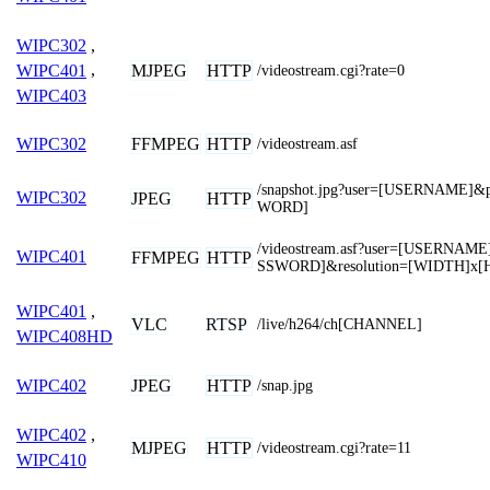
WIPC302
,
MJPEG
HTTP
WIPC401
,
/videostream.cgi?rate=0
WIPC403
FFMPEG
HTTP
WIPC302
/videostream.asf
/snapshot.jpg?user=[USERNAME]
WIPC302
JPEG
HTTP
WORD]
/videostream.asf?user=[USERNAM
WIPC401
FFMPEG
HTTP
SSWORD]&resolution=[WIDTH]x[
WIPC401
,
VLC
RTSP
/live/h264/ch[CHANNEL]
WIPC408HD
JPEG
HTTP
WIPC402
/snap.jpg
WIPC402
,
MJPEG
HTTP
/videostream.cgi?rate=11
WIPC410