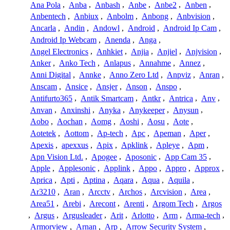
Ana Pola
,
Anba
,
Anbash
,
Anbe
,
Anbe2
,
Anben
,
Anbentech
,
Anbiux
,
Anbolm
,
Anbong
,
Anbvision
,
Ancarla
,
Andin
,
Andowl
,
Android
,
Android Ip Cam
,
Android Ip Webcam
,
Anenda
,
Anga
,
Angel Electronics
,
Anhkiet
,
Anjia
,
Anjiel
,
Anjvision
,
Anker
,
Anko Tech
,
Anlapus
,
Annahme
,
Annez
,
Anni Digital
,
Annke
,
Anno Zero Ltd
,
Anpviz
,
Anran
,
Anscam
,
Ansice
,
Ansjer
,
Anson
,
Anspo
,
Antifurto365
,
Antik Smartcam
,
Antkr
,
Antrica
,
Anv
,
Anvan
,
Anxinshi
,
Anyka
,
Anykeeper
,
Anysun
,
Aobo
,
Aochan
,
Aomg
,
Aoshi
,
Aosu
,
Aote
,
Aotetek
,
Aottom
,
Ap-tech
,
Apc
,
Apeman
,
Aper
,
Apexis
,
apexxus
,
Apix
,
Apklink
,
Apleye
,
Apm
,
Apn Vision Ltd.
,
Apogee
,
Aposonic
,
App Cam 35
,
Apple
,
Applesonic
,
Applink
,
Appo
,
Appro
,
Approx
,
Aprica
,
Apti
,
Aptina
,
Aqara
,
Aqua
,
Aquila
,
Ar3210
,
Aran
,
Arcctv
,
Archos
,
Arcvision
,
Area
,
Area51
,
Arebi
,
Arecont
,
Arenti
,
Argom Tech
,
Argos
,
Argus
,
Argusleader
,
Arit
,
Arlotto
,
Arm
,
Arma-tech
,
Armorview
,
Arnan
,
Arp
,
Arrow Security System
,