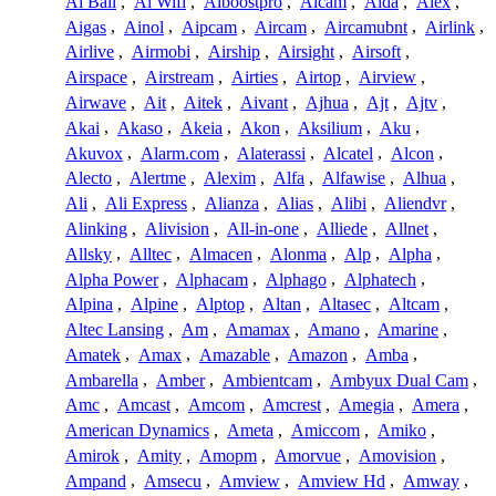
Ai Ball
,
Ai Wifi
,
Aiboostpro
,
Aicam
,
Aida
,
Aiex
,
Aigas
,
Ainol
,
Aipcam
,
Aircam
,
Aircamubnt
,
Airlink
,
Airlive
,
Airmobi
,
Airship
,
Airsight
,
Airsoft
,
Airspace
,
Airstream
,
Airties
,
Airtop
,
Airview
,
Airwave
,
Ait
,
Aitek
,
Aivant
,
Ajhua
,
Ajt
,
Ajtv
,
Akai
,
Akaso
,
Akeia
,
Akon
,
Aksilium
,
Aku
,
Akuvox
,
Alarm.com
,
Alaterassi
,
Alcatel
,
Alcon
,
Alecto
,
Alertme
,
Alexim
,
Alfa
,
Alfawise
,
Alhua
,
Ali
,
Ali Express
,
Alianza
,
Alias
,
Alibi
,
Aliendvr
,
Alinking
,
Alivision
,
All-in-one
,
Alliede
,
Allnet
,
Allsky
,
Alltec
,
Almacen
,
Alonma
,
Alp
,
Alpha
,
Alpha Power
,
Alphacam
,
Alphago
,
Alphatech
,
Alpina
,
Alpine
,
Alptop
,
Altan
,
Altasec
,
Altcam
,
Altec Lansing
,
Am
,
Amamax
,
Amano
,
Amarine
,
Amatek
,
Amax
,
Amazable
,
Amazon
,
Amba
,
Ambarella
,
Amber
,
Ambientcam
,
Ambyux Dual Cam
,
Amc
,
Amcast
,
Amcom
,
Amcrest
,
Amegia
,
Amera
,
American Dynamics
,
Ameta
,
Amiccom
,
Amiko
,
Amirok
,
Amity
,
Amopm
,
Amorvue
,
Amovision
,
Ampand
,
Amsecu
,
Amview
,
Amview Hd
,
Amway
,