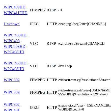
WIPC409HD
,
FFMPEG
RTSP
/11
WIPC411FHD
JPEG
HTTP
Unknown
/snap.jpg?JpegCam=[CHANNEL]
WIPC 480HD
,
WIPC408
,
VLC
RTSP
/cgi-bin/rtspStream/[CHANNEL]
WIPC408HD
,
WPC408HD
WIPC 480HD
,
VLC
RTSP
/live1.sdp
WPC408HD
FFMPEG
HTTP
WIPC302
/videostream.cgi?resolution=8&rate=
/videostream.asf?user=[USERNAM
WIPC302
FFMPEG
HTTP
SSWORD]&resolution=32&rate=0
WIPC302
,
/snapshot.cgi?user=[USERNAME]
JPEG
HTTP
WORD]&count=0
WIPC401