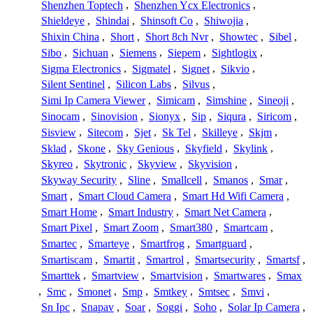
Shenzhen Toptech
,
Shenzhen Ycx Electronics
,
Shieldeye
,
Shindai
,
Shinsoft Co
,
Shiwojia
,
Shixin China
,
Short
,
Short 8ch Nvr
,
Showtec
,
Sibel
,
Sibo
,
Sichuan
,
Siemens
,
Siepem
,
Sightlogix
,
Sigma Electronics
,
Sigmatel
,
Signet
,
Sikvio
,
Silent Sentinel
,
Silicon Labs
,
Silvus
,
Simi Ip Camera Viewer
,
Simicam
,
Simshine
,
Sineoji
,
Sinocam
,
Sinovision
,
Sionyx
,
Sip
,
Siqura
,
Siricom
,
Sisview
,
Sitecom
,
Sjet
,
Sk Tel
,
Skilleye
,
Skjm
,
Sklad
,
Skone
,
Sky Genious
,
Skyfield
,
Skylink
,
Skyreo
,
Skytronic
,
Skyview
,
Skyvision
,
Skyway Security
,
Sline
,
Smallcell
,
Smanos
,
Smar
,
Smart
,
Smart Cloud Camera
,
Smart Hd Wifi Camera
,
Smart Home
,
Smart Industry
,
Smart Net Camera
,
Smart Pixel
,
Smart Zoom
,
Smart380
,
Smartcam
,
Smartec
,
Smarteye
,
Smartfrog
,
Smartguard
,
Smartiscam
,
Smartit
,
Smartrol
,
Smartsecurity
,
Smartsf
,
Smarttek
,
Smartview
,
Smartvision
,
Smartwares
,
Smax
,
Smc
,
Smonet
,
Smp
,
Smtkey
,
Smtsec
,
Smvi
,
Sn Ipc
,
Snapav
,
Soar
,
Soggi
,
Soho
,
Solar Ip Camera
,