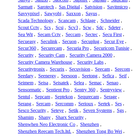
Sarmatt
,
Sarotech
,
Sas Digital
,
Satvision
,
Savitmicro
,
Savvypixel
,
Sawyobi
,
Saxxon
,
Sayus
,
Scada Technology
,
Scancam
,
Schlage
,
Schneider
,
Scout Cctv
,
Scs
,
Scsi
,
Scv3
,
Scw
,
Sdc
,
Sdeter
,
Sea Wit
,
Secam Cctv
,
Seccam
,
Sectec
,
Secu First
,
Secueasy
,
Seculink
,
Secuon
,
Secuplug
,
Secur Eye
,
Secur360
,
Securecam
,
Securia Pro
,
Securicom Tunisie
,
Security
,
Security Cam
,
Security Camera 2000
,
Security Camera Warehouse
,
Security Labs
,
Securitytronix
,
Securix
,
Secuvision
,
Seecam
,
Seecom
,
Seedary
,
Seenergy
,
Seesoon
,
Seetong
,
Sefica
,
Seif
,
Seimem
,
Seisa
,
Seisatek
,
Selea
,
Semac
,
Senao
,
Sensormatic
,
Sentient Pro
,
Sentry 360
,
Sentryview
,
Sentul
,
Sepcam
,
Septekon
,
Sequrecam
,
Serage
,
Serang
,
Sercam
,
Sercomm
,
Serioux
,
Sertek
,
Ses
,
Sesco Security
,
Seteye
,
Setik
,
Seven Systems
,
Sgs
,
Shamim
,
Shany
,
Sharx Security
,
Shenwhen Neo Electronic Co
,
Shenzhen
,
Shenzhen Reecam Tech.ltd.
,
Shenzhen Tong Bo Wei
,