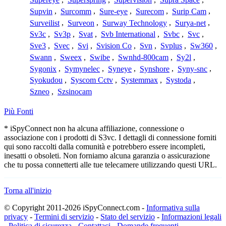
Supvin
,
Surcomm
,
Sure-eye
,
Surecom
,
Surip Cam
,
Surveilist
,
Surveon
,
Surway Technology
,
Surya-net
,
Sv3c
,
Sv3p
,
Svat
,
Svb International
,
Svbc
,
Svc
,
Sve3
,
Svec
,
Svi
,
Svision Co
,
Svn
,
Svplus
,
Sw360
,
Swann
,
Sweex
,
Swibe
,
Swnhd-800cam
,
Sy2l
,
Sygonix
,
Symynelec
,
Syneye
,
Synshore
,
Syny-snc
,
Syokudou
,
Syscom Cctv
,
Systemmax
,
Systoda
,
Szneo
,
Szsinocam
Più Fonti
* iSpyConnect non ha alcuna affiliazione, connessione o
associazione con i prodotti di S3vc. I dettagli di connessione forniti
qui sono raccolti dalla comunità e potrebbero essere incompleti,
inesatti o obsoleti. Non forniamo alcuna garanzia o assicurazione
che tu possa connetterti alle tue telecamere utilizzando questi URL.
Torna all'inizio
© Copyright 2011-2026 iSpyConnect.com -
Informativa sulla
privacy
-
Termini di servizio
-
Stato del servizio
-
Informazioni legali
-
Politica di sicurezza
-
Contattaci
-
Domande frequenti