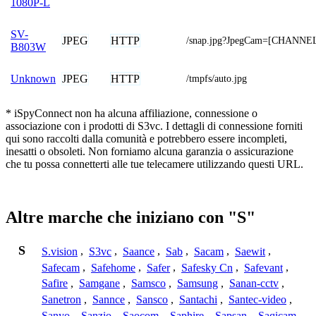
1080P-L
SV-
JPEG
HTTP
/snap.jpg?JpegCam=[CHANNE
B803W
JPEG
HTTP
Unknown
/tmpfs/auto.jpg
* iSpyConnect non ha alcuna affiliazione, connessione o
associazione con i prodotti di S3vc. I dettagli di connessione forniti
qui sono raccolti dalla comunità e potrebbero essere incompleti,
inesatti o obsoleti. Non forniamo alcuna garanzia o assicurazione
che tu possa connetterti alle tue telecamere utilizzando questi URL.
Altre marche che iniziano con "S"
S
S.vision
,
S3vc
,
Saance
,
Sab
,
Sacam
,
Saewit
,
Safecam
,
Safehome
,
Safer
,
Safesky Cn
,
Safevant
,
Safire
,
Samgane
,
Samsco
,
Samsung
,
Sanan-cctv
,
Sanetron
,
Sannce
,
Sansco
,
Santachi
,
Santec-video
,
Sanyo
,
Sanzio
,
Saocom
,
Saphire
,
Sapsan
,
Saqicam
,