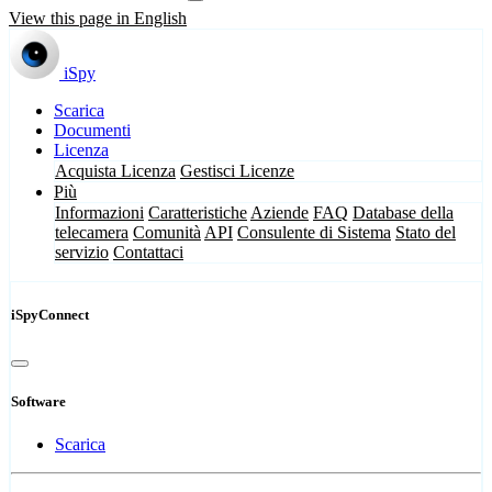
View this page in English
iSpy
Scarica
Documenti
Licenza
Acquista Licenza
Gestisci Licenze
Più
Informazioni
Caratteristiche
Aziende
FAQ
Database della
telecamera
Comunità
API
Consulente di Sistema
Stato del
servizio
Contattaci
iSpyConnect
Software
Scarica