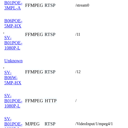
B01POE-
FFMPEG
RTSP
/stream0
3MPL-A
B06POE-
5MP-HX
,
FFMPEG
RTSP
/11
SV-
B01POE-
1080P-L
Unknown
,
FFMPEG
RTSP
/12
SV-
B06W-
5MP-HX
SV-
FFMPEG
HTTP
B01POE-
/
1080P-L
SV-
MJPEG
RTSP
B01POE-
/VideoInput/1/mpeg4/1