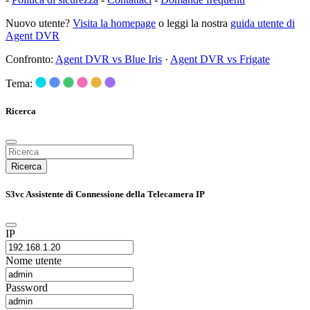
Nuovo utente?
Visita la homepage
o leggi la nostra
guida utente di
Agent DVR
Confronto:
Agent DVR vs Blue Iris
·
Agent DVR vs Frigate
Tema:
Ricerca
Ricerca
S3vc Assistente di Connessione della Telecamera IP
IP
Nome utente
Password