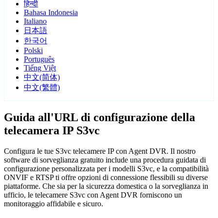
हिन्दी
Bahasa Indonesia
Italiano
日本語
한국어
Polski
Português
Tiếng Việt
中文(简体)
中文(繁體)
Guida all'URL di configurazione della
telecamera IP S3vc
Configura le tue S3vc telecamere IP con Agent DVR. Il nostro
software di sorveglianza gratuito include una procedura guidata di
configurazione personalizzata per i modelli S3vc, e la compatibilità
ONVIF e RTSP ti offre opzioni di connessione flessibili su diverse
piattaforme. Che sia per la sicurezza domestica o la sorveglianza in
ufficio, le telecamere S3vc con Agent DVR forniscono un
monitoraggio affidabile e sicuro.