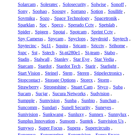
Solarcam
,
Soleratec
,
Solosecurity
,
Solwise
,
Sonoff
,
Sony
,
Soohao
,
Soospy
,
Sorrano
,
Sotion
,
Soullife
,
Sovmiku
,
Sozo
,
Space Technology
,
Spacetronik
,
Sparklan
,
Spc
,
Speco
,
Sperado Cctv
,
Spetslab
,
Spider
,
Spigen
,
Spotai
,
Spotcam
,
Sprint Cctv
,
Spy Cameras
,
Spycam
,
Spyclops
,
Spydroid
,
Spytech
,
Spytecinc
,
Sq11
,
Squira
,
Sricam
,
Sricctv
,
Srihome
,
Sspc
,
Sst
,
Sstech
,
St-nt280e1
,
St-team
,
Stabo
,
Stadis
,
Stalwall
,
Stanley
,
Star Eye
,
Star Vedia
,
Starcam
,
Stardot
,
Stardot Tech
,
Starir
,
Starlight
,
Start Vision
,
Steinel
,
Stem
,
Steren
,
Stipelectronics
,
Stopcontact
,
Storage Options
,
Storex
,
Storm
,
Strawberry
,
Strongshine
,
Stuart Cam
,
Styco
,
Suba
,
Sucam
,
Sucjar
,
Sucura Networks
,
Sudvision
,
Sumpple
,
Sumvision
,
Sunba
,
Sunbio
,
Sunchan
,
Suncomm
,
Sundari
,
Sunell Security
,
Suneyes
,
Sunivision
,
Sunkwang
,
Sunluxy
,
Sunnex
,
Sunnylux
,
Sunplus Innovation
,
Sunsom
,
Suntek
,
Sunvision Us
,
Sunywo
,
Super Focus
,
Supera
,
Supercircuits
,
Supereye
,
Superspring
,
Supervision
,
Supra Space
,